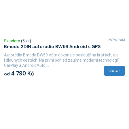
2579/RAM
Skladem
(5 ks)
Bmode 2DIN autorádio BW59 Android s GPS
Autorádio Bmode BW59 Vám dokonale poslouží na kratších, ale
i dlouhých cestách. Na první pohled zaujme moderní technologií
CarPlay a AndroidAuto,...
Detail
4 790 Kč
od