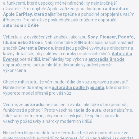
y
a funkcemi, které uspokojí méně náročné i ty nejnáročnější
v
uživatele. Pro majitele Apple zařízení jsou dostupná
autorádia s
ý
Apple CarPlay
, která zajistí bezpečné a pohodlné propojení s vaším
p
iPhonem. Pro náruživé posluchače pak můžeme doporučit
i
autorádia s DAB+
.
s
u
Vyberte si z osvědčených značek, jako jsou
Sony
,
Pioneer
,
Podofo,
Idudar nebo Xtrons
. Nabízíme také 2DIN autorádia našich vlastních
značek
Everest a Bmode
, která jsou pečlivě vyvinuta s ohledem na
každý detail tak, aby splňovala nároky moderních řidičů.
Autorádia
Everest
ocení řidiči, kteří hledají top výkon a
autorádia Bmode
doporučujeme, pokud hledáte dokonale vyladěný poměr
výkon/cena.
Chcete mít jistotu, že vám bude rádio do vozu opravdu pasovat?
Nahlédněte do kategorie
autorádia podle typu auta
, kde snadno
vyberete model přesně pro váš vůz.
Věříme, že
autorádia
nejsou jen o zvuku, ale také o bezpečnosti,
funkčnosti a pohodlí. Proto všechna
rádia do auta
, která nabízíme,
také sami testujeme, abychom si byli jistí, že splňují opravdu
všechny požadavky a nároky moderních řidičů.
Na našem
blogu
najdete také témata, která vám pomohou se ve
světě moderních autorádií zorientovat. Ať už vás zajímá,
jak vyndat