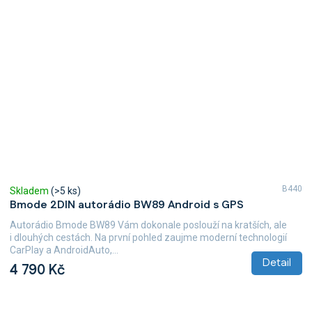
B440
Skladem
(>5 ks)
Bmode 2DIN autorádio BW89 Android s GPS
Autorádio Bmode BW89 Vám dokonale poslouží na kratších, ale
i dlouhých cestách. Na první pohled zaujme moderní technologií
CarPlay a AndroidAuto,...
Detail
4 790 Kč