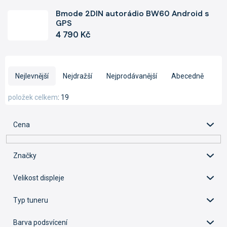
Bmode 2DIN autorádio BW60 Android s
GPS
4 790 Kč
Ř
a
Nejlevnější
Nejdražší
Nejprodávanější
Abecedně
z
e
položek celkem
19
n
í
Cena
p
r
o
Značky
d
u
Velikost displeje
k
t
Typ tuneru
ů
Barva podsvícení