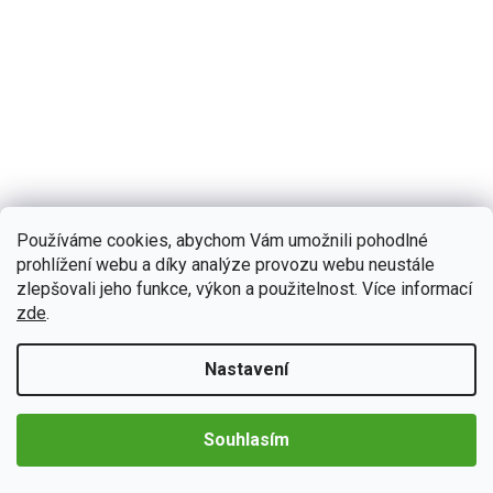
Používáme cookies, abychom Vám umožnili pohodlné
prohlížení webu a díky analýze provozu webu neustále
zlepšovali jeho funkce, výkon a použitelnost. Více informací
2722/RAM
Skladem
(>5 ks)
Bmode 2DIN autorádio BW28 Android s GPS
zde
.
Autorádio Bmode BW28 Vám dokonale poslouží na kratších, ale
i dlouhých cestách. Na první pohled zaujme moderní technologií
Nastavení
CarPlay a AndroidAuto,...
Detail
4 790 Kč
od
Souhlasím