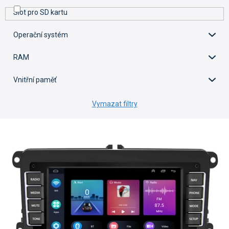
Slot pro SD kartu
Operační systém
RAM
Vnitřní paměť
Vymazat filtry
V
ý
p
i
s
p
r
o
d
u