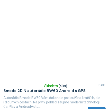
B438
Skladem
(4 ks)
Průměrné
Bmode 2DIN autorádio BW60 Android s GPS
hodnocení
produktu
Autorádio Bmode BW60 Vám dokonale poslouží na kratších, ale
je
i dlouhých cestách. Na první pohled zaujme moderní technologií
4,7
CarPlay a AndroidAuto,...