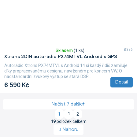
B336
Skladem
(1 ks)
Průměrné
Xtrons 2DIN autorádio PX74MTVL Android s GPS
hodnocení
produktu
Autorádio Xtrons PX74MTVL s Android 14 si každý řidič zamiluje
je
díky propracovanému designu, navrženém pro koncern VW. O
5,0
nadstandardní zvukový výstup se stará DSP...
z
Detail
6 590 Kč
5
hvězdiček.
Načíst 7 dalších
S
1
2
t
O
r
19
položek celkem
v
á
Nahoru
l
n
á