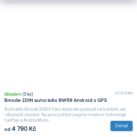
2579/RAM
Skladem
(5 ks)
Bmode 2DIN autorádio BW59 Android s GPS
Autorádio Bmode BW59 Vám dokonale poslouží na kratších, ale
i dlouhých cestách. Na první pohled zaujme moderní technologií
CarPlay a AndroidAuto,...
Detail
4 790 Kč
od