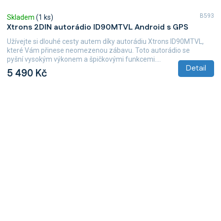
B593
Skladem
(1 ks)
Xtrons 2DIN autorádio ID90MTVL Android s GPS
Užívejte si dlouhé cesty autem díky autorádiu Xtrons ID90MTVL,
které Vám přinese neomezenou zábavu. Toto autorádio se
pyšní vysokým výkonem a špičkovými funkcemi....
Detail
5 490 Kč