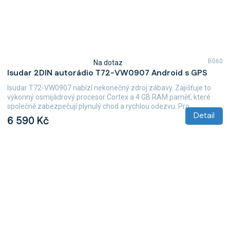
B060
Na dotaz
Průměrné
Isudar 2DIN autorádio T72-VW0907 Android s GPS
hodnocení
produktu
Isudar T72-VW0907 nabízí nekonečný zdroj zábavy. Zajišťuje to
je
výkonný osmijádrový procesor Cortex a 4 GB RAM paměť, které
5,0
společně zabezpečují plynulý chod a rychlou odezvu. Pro...
z
Detail
6 590 Kč
5
hvězdiček.