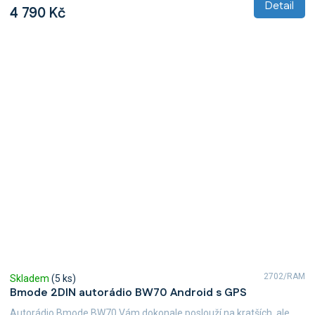
z
Detail
4 790 Kč
5
hvězdiček.
2702/RAM
Skladem
(5 ks)
Bmode 2DIN autorádio BW70 Android s GPS
Autorádio Bmode BW70 Vám dokonale poslouží na kratších, ale