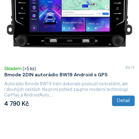
B619
Skladem
(>5 ks)
Bmode 2DIN autorádio BW19 Android s GPS
Autorádio Bmode BW19 Vám dokonale poslouží na kratších, ale
i dlouhých cestách. Na první pohled zaujme moderní technologií
CarPlay a AndroidAuto,...
Detail
4 790 Kč