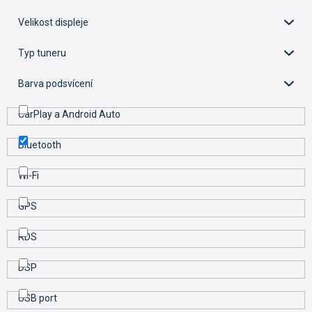
d
u
Velikost displeje
k
t
Typ tuneru
ů
Barva podsvícení
CarPlay a Android Auto
Bluetooth
Wi-Fi
GPS
RDS
DSP
USB port