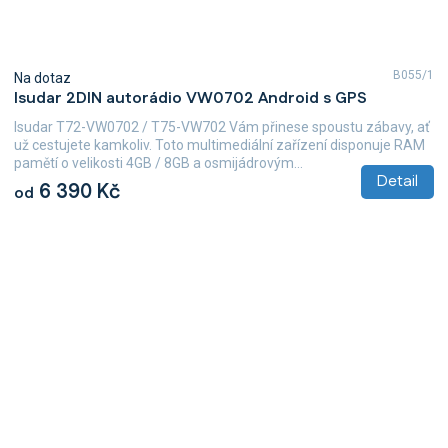
B055/1
Na dotaz
Isudar 2DIN autorádio VW0702 Android s GPS
Isudar T72-VW0702 / T75-VW702 Vám přinese spoustu zábavy, ať
už cestujete kamkoliv. Toto multimediální zařízení disponuje RAM
pamětí o velikosti 4GB / 8GB a osmijádrovým...
Detail
6 390 Kč
od