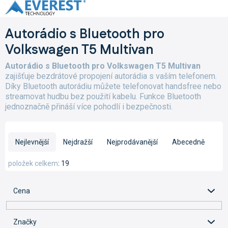
Přejít
na
obsah
Autorádio s Bluetooth pro
Volkswagen T5 Multivan
Autorádio s Bluetooth pro Volkswagen T5 Multivan
zajišťuje bezdrátové propojení autorádia s vaším telefonem.
Díky Bluetooth autorádiu můžete telefonovat handsfree nebo
streamovat hudbu bez použití kabelu. Funkce Bluetooth
jednoznačně přináší více pohodlí i bezpečnosti.
Ř
a
Nejlevnější
Nejdražší
Nejprodávanější
Abecedně
z
e
položek celkem
19
n
í
Cena
p
r
o
Značky