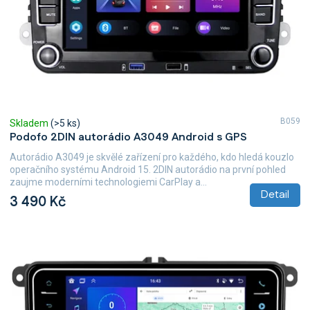
B059
Skladem
(>5 ks)
Podofo 2DIN autorádio A3049 Android s GPS
Autorádio A3049 je skvělé zařízení pro každého, kdo hledá kouzlo
operačního systému Android 15. 2DIN autorádio na první pohled
zaujme moderními technologiemi CarPlay a...
Detail
3 490 Kč