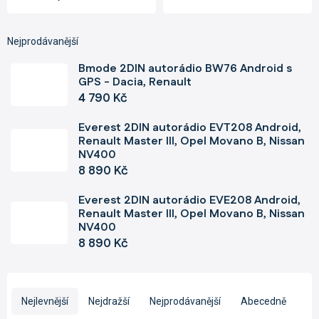
Nejprodávanější
Bmode 2DIN autorádio BW76 Android s
GPS - Dacia, Renault
4 790 Kč
Everest 2DIN autorádio EVT208 Android,
Renault Master III, Opel Movano B, Nissan
NV400
8 890 Kč
Everest 2DIN autorádio EVE208 Android,
Renault Master III, Opel Movano B, Nissan
NV400
8 890 Kč
Ř
a
Nejlevnější
Nejdražší
Nejprodávanější
Abecedně
z