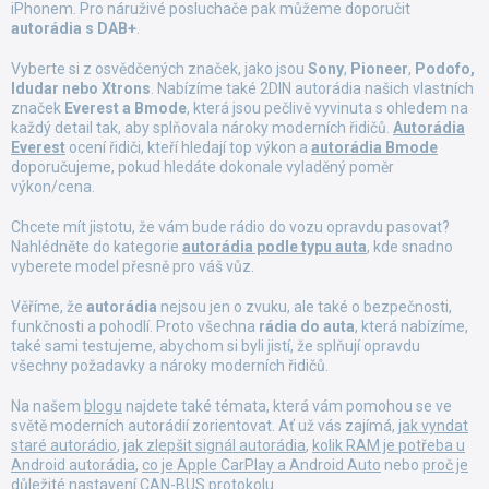
p
iPhonem. Pro náruživé posluchače pak můžeme doporučit
i
autorádia s DAB+
.
s
u
Vyberte si z osvědčených značek, jako jsou
Sony
,
Pioneer
,
Podofo,
Idudar nebo Xtrons
. Nabízíme také 2DIN autorádia našich vlastních
značek
Everest a Bmode
, která jsou pečlivě vyvinuta s ohledem na
každý detail tak, aby splňovala nároky moderních řidičů.
Autorádia
Everest
ocení řidiči, kteří hledají top výkon a
autorádia Bmode
doporučujeme, pokud hledáte dokonale vyladěný poměr
výkon/cena.
Chcete mít jistotu, že vám bude rádio do vozu opravdu pasovat?
Nahlédněte do kategorie
autorádia podle typu auta
, kde snadno
vyberete model přesně pro váš vůz.
Věříme, že
autorádia
nejsou jen o zvuku, ale také o bezpečnosti,
funkčnosti a pohodlí. Proto všechna
rádia do auta
, která nabízíme,
také sami testujeme, abychom si byli jistí, že splňují opravdu
všechny požadavky a nároky moderních řidičů.
Na našem
blogu
najdete také témata, která vám pomohou se ve
světě moderních autorádií zorientovat. Ať už vás zajímá,
jak vyndat
staré autorádio
,
jak zlepšit signál autorádia
,
kolik RAM je potřeba u
Android autorádia
,
co je Apple CarPlay a Android Auto
nebo
proč je
důležité nastavení CAN-BUS protokolu
.