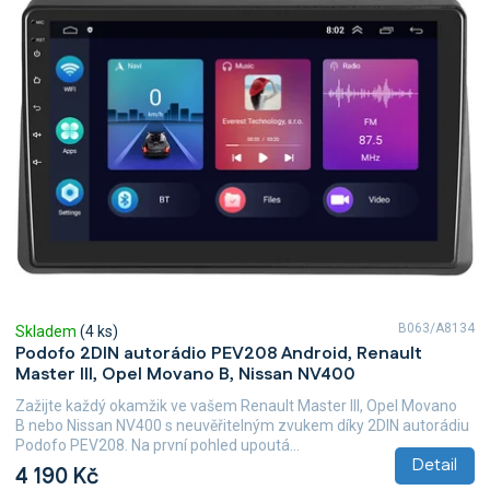
B063/A8134
Skladem
(4 ks)
Podofo 2DIN autorádio PEV208 Android, Renault
Master III, Opel Movano B, Nissan NV400
Zažijte každý okamžik ve vašem Renault Master III, Opel Movano
B nebo Nissan NV400 s neuvěřitelným zvukem díky 2DIN autorádiu
Podofo PEV208. Na první pohled upoutá...
Detail
4 190 Kč