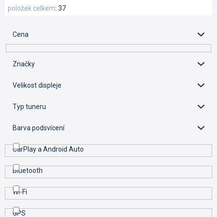
e
položek celkem
37
n
í
Cena
p
r
o
Značky
d
u
Velikost displeje
k
t
Typ tuneru
ů
Barva podsvícení
CarPlay a Android Auto
Bluetooth
Wi-Fi
GPS