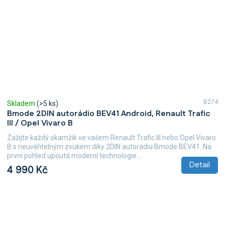
B274
Skladem
(>5 ks)
Bmode 2DIN autorádio BEV41 Android, Renault Trafic
III / Opel Vivaro B
Zažijte každý okamžik ve vašem Renault Trafic III nebo Opel Vivaro
B s neuvěřitelným zvukem díky 2DIN autorádiu Bmode BEV41. Na
první pohled upoutá moderní technologie...
Detail
4 990 Kč