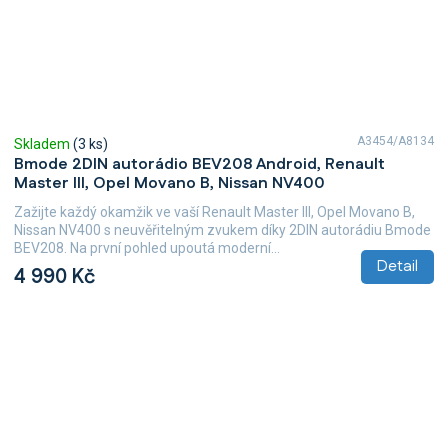
A3454/A8134
Skladem
(3 ks)
Bmode 2DIN autorádio BEV208 Android, Renault
Master III, Opel Movano B, Nissan NV400
Zažijte každý okamžik ve vaší Renault Master III, Opel Movano B,
Nissan NV400 s neuvěřitelným zvukem díky 2DIN autorádiu Bmode
BEV208. Na první pohled upoutá moderní...
Detail
4 990 Kč