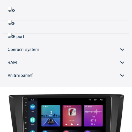
RDS
DSP
USB port
Operační systém
RAM
Vnitřní paměť
V
ý
p
i
s
p
r