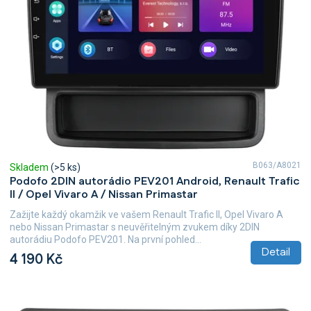
B063/A8021
Skladem
(>5 ks)
Podofo 2DIN autorádio PEV201 Android, Renault Trafic
II / Opel Vivaro A / Nissan Primastar
Zažijte každý okamžik ve vašem Renault Trafic II, Opel Vivaro A
nebo Nissan Primastar s neuvěřitelným zvukem díky 2DIN
autorádiu Podofo PEV201. Na první pohled...
Detail
4 190 Kč