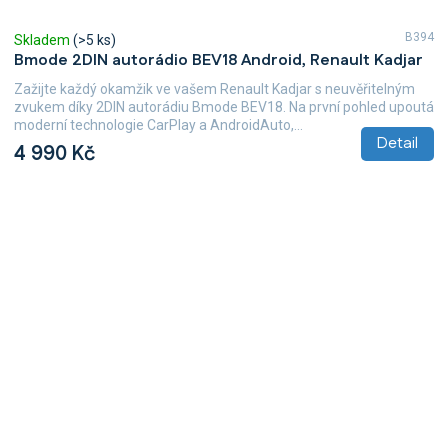
B394
Skladem
(>5 ks)
Bmode 2DIN autorádio BEV18 Android, Renault Kadjar
Zažijte každý okamžik ve vašem Renault Kadjar s neuvěřitelným
zvukem díky 2DIN autorádiu Bmode BEV18. Na první pohled upoutá
moderní technologie CarPlay a AndroidAuto,...
Detail
4 990 Kč