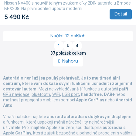
Nissan NV400 s neuvěřitelným zvukem díky 2DIN autorádiu Bmode
BEX208. Na první pohled upoutá moderní...
Detail
5 490 Kč
Načíst 12 dalších
S
1
4
t
O
r
37
položek celkem
v
á
Nahoru
l
n
á
k
d
o
Autorádio není už jen pouhý přehrávač. Je to multimediální
a
v
centrum, které vám dokáže svými funkcemi usnadnit i zpříjemnit
á
c
cestování autem.
Mezi nejvyhledávanější funkce u autorádií
n
patří
í
í
GPS navigace
,
bluetooth
,
WiFi
,
USB port
, handsfree, DAB+
nebo
p
možnost propojení s mobilem pomocí
Apple CarPlay
nebo
Android
r
Auto
.
v
k
V naší nabídce najdete
android autorádia
s dotykovým displejem
y
a funkcemi, které uspokojí méně náročné i ty nejnáročnější
v
uživatele. Pro majitele Apple zařízení jsou dostupná
autorádia s
ý
Apple CarPlay
, která zajistí bezpečné a pohodlné propojení s vaším