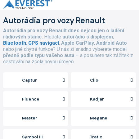
Přejít
na
obsah
Autorádia pro vozy Renault
Autorádia pro vozy Renault dnes nejsou jen o ladění
rádiových stanic.
Hledáte
autorádio s displejem
,
Bluetooth
,
GPS navigací
,
Apple CarPlay
,
Android Auto
nebo jiné chytré funkce? U nás si snadno vyberete model
přesně podle typu vašeho auta
– a posunete tak zážitek z
cestování na zcela novou úroveň.
Captur
Clio
Fluence
Kadjar
Master
Megane
Symbol III
Trafic