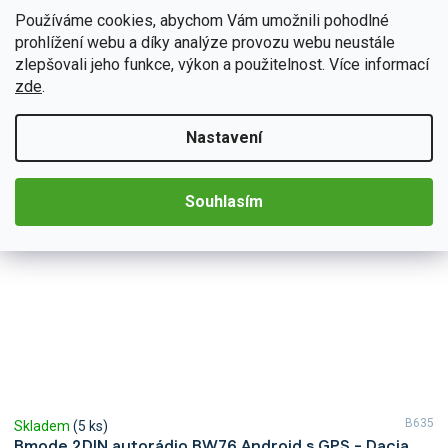
B s neuvěřitelným zvukem díky 2DIN autorádiu Podofo PEV72. Na
Používáme cookies, abychom Vám umožnili pohodlné
první pohled upoutá moderní technologie...
Detail
prohlížení webu a díky analýze provozu webu neustále
4 190 Kč
zlepšovali jeho funkce, výkon a použitelnost. Více informací
zde
.
Nastavení
Souhlasím
B635
Skladem
(5 ks)
Bmode 2DIN autorádio BW76 Android s GPS - Dacia,