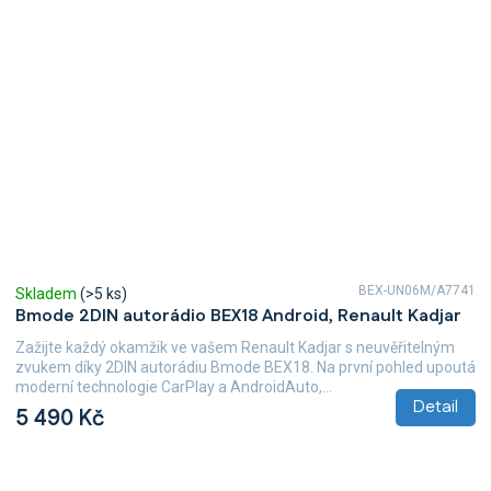
BEX-UN06M/A7741
Skladem
(>5 ks)
Bmode 2DIN autorádio BEX18 Android, Renault Kadjar
Zažijte každý okamžik ve vašem Renault Kadjar s neuvěřitelným
zvukem díky 2DIN autorádiu Bmode BEX18. Na první pohled upoutá
moderní technologie CarPlay a AndroidAuto,...
Detail
5 490 Kč