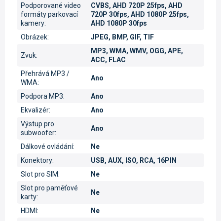
Podporované video
CVBS, AHD 720P 25fps, AHD
formáty parkovací
720P 30fps, AHD 1080P 25fps,
kamery
:
AHD 1080P 30fps
Obrázek
:
JPEG, BMP, GIF, TIF
MP3, WMA, WMV, OGG, APE,
Zvuk
:
ACC, FLAC
Přehrává MP3 /
Ano
WMA
:
Podpora MP3
:
Ano
Ekvalizér
:
Ano
Výstup pro
Ano
subwoofer
:
Dálkové ovládání
:
Ne
Konektory
:
USB, AUX, ISO, RCA, 16PIN
Slot pro SIM
:
Ne
Slot pro paměťové
Ne
karty
:
HDMI
:
Ne