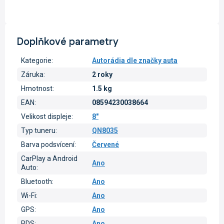
Doplňkové parametry
Kategorie
:
Autorádia dle značky auta
Záruka
:
2 roky
Hmotnost
:
1.5 kg
EAN
:
08594230038664
Velikost displeje
:
8"
Typ tuneru
:
QN8035
Barva podsvícení
:
Červené
CarPlay a Android
Ano
Auto
:
Bluetooth
:
Ano
Wi-Fi
:
Ano
GPS
:
Ano
RDS
:
Ano