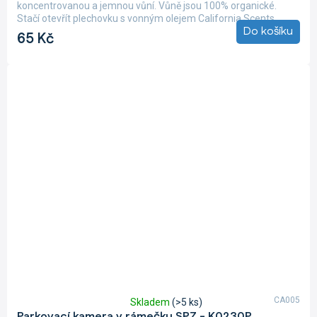
4,0
koncentrovanou a jemnou vůní. Vůně jsou 100% organické.
z
Stačí otevřít plechovku s vonným olejem California Scents,...
5
Do košíku
65 Kč
hvězdiček.
CA005
Skladem
(>5 ks)
Průměrné
Parkovací kamera v rámečku SPZ - K0230P