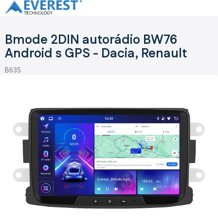
Přejít
na
obsah
Bmode 2DIN autorádio BW76
Android s GPS - Dacia, Renault
B635