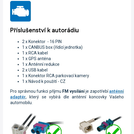
Příslušenství k autorádiu
2 x
Konektor - 16 PIN
1 x CANBUS box (řídící jednotka)
1 x RCA kabel
1 x GPS anténa
1 x Anténní redukce
2 x USB kabel
1 x Konektor RCA parkovací kamery
1 x Návod k použití - CZ
Pro správnou funkci příjmu
FM vysílání
je zapotřebí
anténní
adaptér
, který se vybírá dle anténní koncovky Vašeho
automobilu.