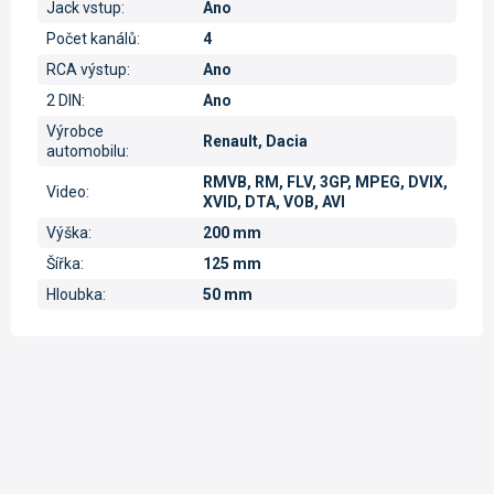
Jack vstup
:
Ano
Počet kanálů
:
4
RCA výstup
:
Ano
2 DIN
:
Ano
Výrobce
Renault, Dacia
automobilu
:
RMVB, RM, FLV, 3GP, MPEG, DVIX,
Video
:
XVID, DTA, VOB, AVI
Výška
:
200 mm
Šířka
:
125 mm
Hloubka
:
50 mm