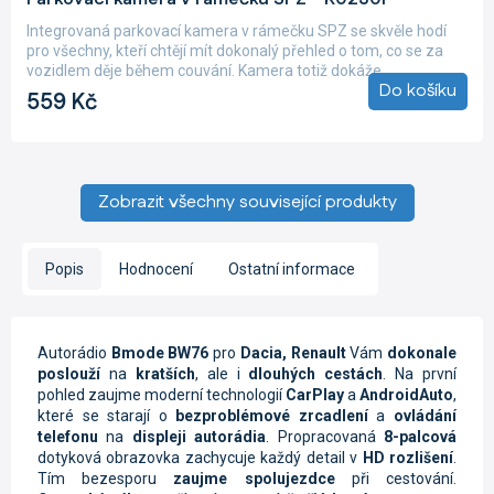
hodnocení
produktu
Integrovaná parkovací kamera v rámečku SPZ se skvěle hodí
je
pro všechny, kteří chtějí mít dokonalý přehled o tom, co se za
5,0
vozidlem děje během couvání. Kamera totiž dokáže...
z
Do košíku
559 Kč
5
hvězdiček.
Zobrazit všechny související produkty
Popis
Hodnocení
Ostatní informace
Autorádio
Bmode BW76
pro
Dacia, Renault
Vám
dokonale
poslouží
na
kratších
, ale i
dlouhých
cestách
. N
a první
pohled zaujme moderní technologií
CarPlay
a
AndroidAuto
,
které se starají o
bezproblémové zrcadlení
a
ovládání
telefonu
na
displeji autorádia
. Propracovaná
8-palcová
dotyková obrazovka zachycuje každý detail v
HD rozlišení
.
Tím bezesporu
zaujme spolujezdce
při cestování.