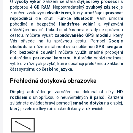
O
vysoký výkon
zařízení se stará
čtyřjádrový procesor
s
podporou
4
GB RAM
. Nepostradatelný
zvukový zážitek
je
zaručen zvukovým
ekvalizérem,
který umožňuje
upravovat
reprodukci
dle chuti. Funkce
Bluetooth
Vám umožní
pohodlné a bezpečné
Handsfree volání
a vyřizování
důležitých hovorů. Pokud si občas nevíte rady se správnou
cestou, můžete využít
zabudovaného GPS modulu
, který
Vás přivede na tu správnou cestu. Pomocí
Google
obchodu
si můžete stáhnout svou oblíbenou
GPS navigaci
.
Pro
bezpečné couvání
můžete využít snadné propojení
autorádia s
parkovací kamerou
. Autorádio nabízí možnost
výběru z různých jazyků, které obsahují přeloženou základní
část systému do
českého jazyka
.
Přehledná dotyková obrazovka
Displej
autorádia je zaměřen na dokonalost díky
HD
rozlišení
s uhlopříčkou o neuvěřitelných
8 palců.
Zařízení
zvládnete ovládat hravě pomocí
jemného dotyku
na displej,
který je velmi citlivý i při stisknutí ikony v rukavicích.