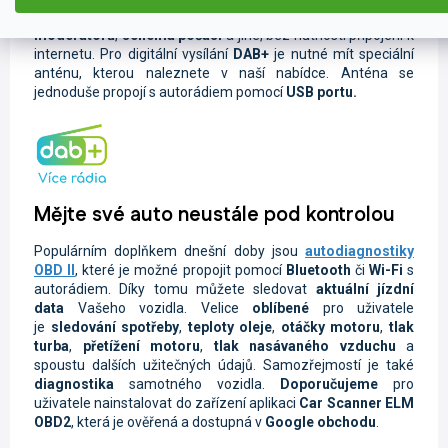
zobrazují
obrázky
z vysílání,
fotografie
moderátorů
,
schéma počasí
a jiné, bez nutnosti připojení k
internetu. Pro digitální vysílání
DAB+
je nutné mít speciální
anténu, kterou naleznete v naší nabídce. Anténa se
jednoduše propojí s autorádiem pomocí
USB portu.
Mějte své auto neustále pod kontrolou
Populárním doplňkem dnešní doby jsou
autodiagnostiky
OBD II
, které je možné propojit pomocí
Bluetooth
či
Wi-Fi
s
autorádiem. Díky tomu můžete sledovat
aktuální jízdní
data
Vašeho vozidla.
Velice
oblíbené
pro uživatele
je
sledování spotřeby
,
teploty oleje
,
otáčky motoru
,
tlak
turba
,
přetížení motoru
,
tlak nasávaného vzduchu
a
spoustu dalších užitečných údajů. Samozřejmostí je také
diagnostika
samotného vozidla.
Doporučujeme
pro
uživatele nainstalovat do zařízení aplikaci
Car Scanner ELM
OBD2
, která je ověřená a dostupná v
Google obchodu
.