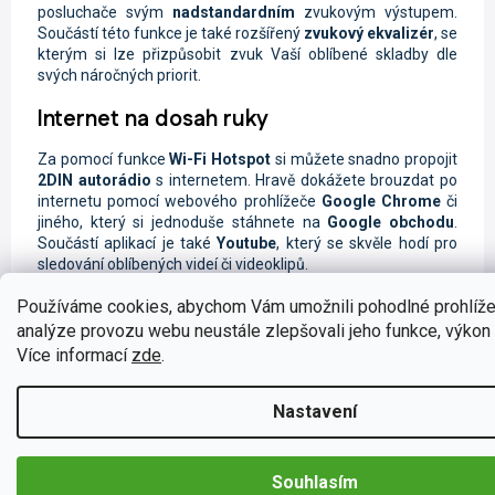
posluchače svým
nadstandardním
zvukovým výstupem.
Součástí této funkce je také rozšířený
zvukový ekvalizér
, se
kterým si lze přizpůsobit zvuk Vaší oblíbené skladby dle
svých náročných priorit.
Internet na dosah ruky
Za pomocí funkce
Wi-Fi
Hotspot
si můžete snadno propojit
2DIN autorádio
s internetem. Hravě dokážete brouzdat po
internetu pomocí webového prohlížeče
Google Chrome
či
jiného, který si jednoduše stáhnete na
Google obchodu
.
Součástí aplikací je také
Youtube
, který se skvěle hodí pro
sledování oblíbených videí či videoklipů.
Používáme cookies, abychom Vám umožnili pohodlné prohlíže
analýze provozu webu neustále zlepšovali jeho funkce, výkon 
Více informací
zde
.
Užijte si digitální vysílání DAB+
Nastavení
Digitální rozhlasové vysílání
DAB+
je
novinkou
na trhu, které
si buduje své místo nad příčkou rozhlasového
vysílání
FM.
Digitální vysílání zaručuje
kvalitnější signál
bez
Souhlasím
rušení. Na obrazovce
2DIN autorádi
a
se