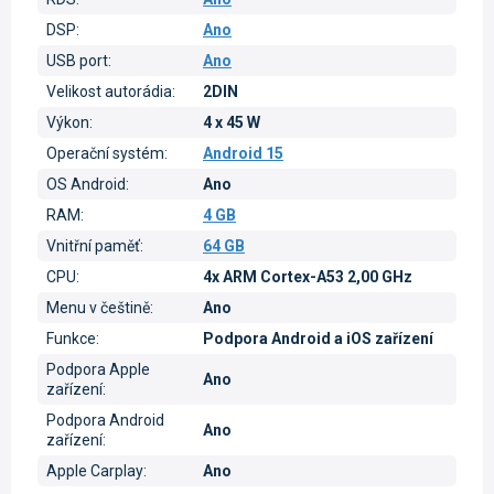
DSP
:
Ano
USB port
:
Ano
Velikost autorádia
:
2DIN
Výkon
:
4 x 45 W
Operační systém
:
Android 15
OS Android
:
Ano
RAM
:
4 GB
Vnitřní paměť
:
64 GB
CPU
:
4x ARM Cortex-A53 2,00 GHz
Menu v češtině
:
Ano
Funkce
:
Podpora Android a iOS zařízení
Podpora Apple
Ano
zařízení
:
Podpora Android
Ano
zařízení
:
Apple Carplay
:
Ano