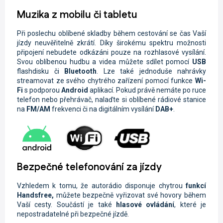
Muzika z mobilu či tabletu
Při poslechu oblíbené skladby během cestování se čas Vaší
jízdy neuvěřitelně zkrátí. Díky širokému spektru možnosti
připojení nebudete odkázáni pouze na rozhlasové vysílání.
Svou oblíbenou hudbu a videa můžete sdílet pomocí
USB
flashdisku či
Bluetooth
. Lze také jednoduše nahrávky
streamovat ze svého chytrého zařízení pomocí funkce
Wi-
Fi
s podporou
Android
aplikací. Pokud právě nemáte po ruce
telefon nebo přehrávač, nalaďte si oblíbené rádiové stanice
na
FM/AM
frekvenci či na digitálním vysílání
DAB+
.
Bezpečné telefonování za jízdy
Vzhledem k tomu, že autorádio disponuje chytrou
funkcí
Handsfree,
můžete
bezpečně vyřizovat své hovory během
Vaší cesty. Součástí je také
hlasové ovládání
, které je
nepostradatelné při bezpečné jízdě.