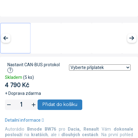
Nastavit CAN-BUS protokol
?
Skladem
(5 ks)
4 790 Kč
+ Doprava zdarma
Měrná
Přidat do košíku
cena:
Detailní informace
Autorádio
Bmode BW76
pro
Dacia, Renault
Vám
dokonale
poslouží
na
kratších
, ale i
dlouhých
cestách
. N
a první pohled