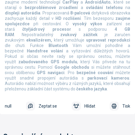
zaujme moderní technologií
CarPlay
a
AndroidAuto
, které se
starají o
bezproblémové zrcadlení
a
ovládání telefonu
na
displeji autorádia
. Propracovaná
8-palcová
dotyková obrazovka
zachycuje každý detail v
HD rozlišení
. Tím bezesporu
zaujme
spolujezdce
při cestování. O
vysoký výkon
zařízení se
stará
čtyřjádrový procesor
s podporou
4
GB
RAM
. Nepostradatelný
zvukový zážitek
je zaručen
zvukovým
ekvalizérem,
který umožňuje
upravovat reprodukci
dle chuti. Funkce
Bluetooth
Vám umožní pohodlné a
bezpečné
Handsfree volání
a vyřizování důležitých hovorů.
Pokud si občas nevíte rady se správnou cestou, můžete
využít
zabudovaného GPS modulu
, který Vás přivede na tu
správnou cestu. Pomocí
Google obchodu
si můžete stáhnout
svou oblíbenou
GPS navigaci
. Pro
bezpečné couvání
můžete
využít snadné propojení autorádia s
parkovací kamerou
.
Autorádio nabízí možnost výběru z různých jazyků, které obsahují
přeloženou základní část systému do
českého jazyka
.
null
Zeptat se
Hlídat
Tisk