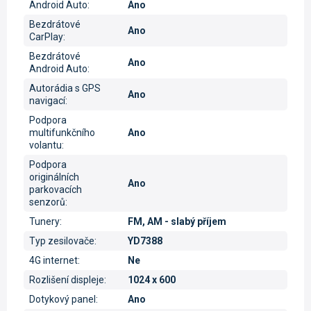
Android Auto
:
Ano
Bezdrátové
Ano
CarPlay
:
Bezdrátové
Ano
Android Auto
:
Autorádia s GPS
Ano
navigací
:
Podpora
multifunkčního
Ano
volantu
:
Podpora
originálních
Ano
parkovacích
senzorů
:
Tunery
:
FM, AM - slabý příjem
Typ zesilovače
:
YD7388
4G internet
:
Ne
Rozlišení displeje
:
1024 x 600
Dotykový panel
:
Ano