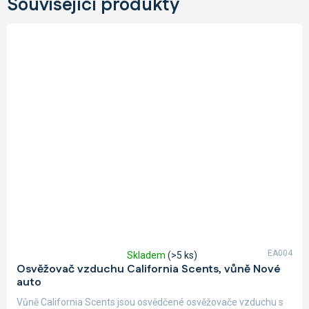
Související produkty
EA004
Skladem
(>5 ks)
Průměrné
Osvěžovač vzduchu California Scents, vůně Nové
hodnocení
auto
produktu
je
Vůně California Scents jsou osvědčené osvěžovače vzduchu s