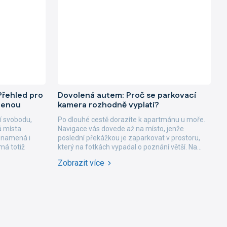
 Přehled pro
Dovolená autem: Proč se parkovací
olenou
kamera rozhodně vyplatí?
í svobodu,
Po dlouhé cestě dorazíte k apartmánu u moře.
á místa
Navigace vás dovede až na místo, jenže
znamená i
poslední překážkou je zaparkovat v prostoru,
má totiž
který na fotkách vypadal o poznání větší. Na...