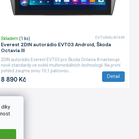
EVT-UN06/A7649
Skladem
(1 ks)
Everest 2DIN autorádio EVT03 Android, Škoda
Octavia III
2DIN autorádio Everest EVT03 pro Škoda Octavia III nastavuje
nové standardy ve světě multimediálních technologií. Na první
pohled zaujme svou 10,1 palcovou...
Detail
8 890 Kč
 díky
nost.