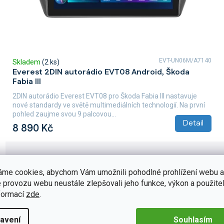
EVT-UN06M/A7140
Skladem
(2 ks)
Everest 2DIN autorádio EVT08 Android, Škoda
Fabia III
2DIN autorádio Everest EVT08 pro Škoda Fabia III nastavuje
nové standardy ve světě multimediálních technologií. Na první
pohled zaujme svou 9 palcovou...
Detail
8 890 Kč
áme cookies, abychom Vám umožnili pohodlné prohlížení webu a
 provozu webu neustále zlepšovali jeho funkce, výkon a použitel
formací
zde
.
avení
Souhlasím