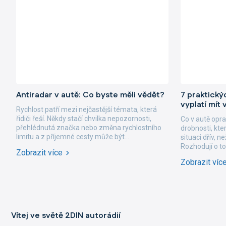
Antiradar v autě: Co byste měli vědět?
7 praktický
vyplatí mít 
Rychlost patří mezi nejčastější témata, která
řidiči řeší. Někdy stačí chvilka nepozornosti,
Co v autě opra
přehlédnutá značka nebo změna rychlostního
drobnosti, kt
limitu a z příjemné cesty může být...
situaci dřív, n
Rozhodují o tom
Vítej ve světě 2DIN autorádií