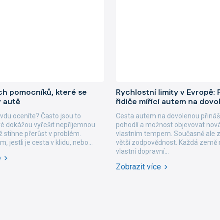
ch pomocníků, které se
Rychlostní limity v Evropě:
v autě
řidiče mířící autem na dov
vdu oceníte? Často jsou to
Cesta autem na dovolenou přináš
eré dokážou vyřešit nepříjemnou
pohodlí a možnost objevovat nov
ež stihne přerůst v problém.
vlastním tempem. Současně ale 
, jestli je cesta v klidu, nebo...
větší zodpovědnost. Každá země 
vlastní dopravní...