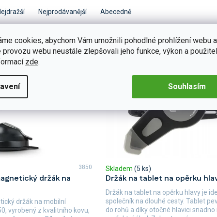
ejdražší
Nejprodávanější
Abecedně
áme cookies, abychom Vám umožnili pohodlné prohlížení webu a
 provozu webu neustále zlepšovali jeho funkce, výkon a použitel
formací
zde
.
avení
Souhlasím
3850
Skladem
(5 ks)
magnetický držák na
Držák na tablet na opěrku hla
Držák na tablet na opěrku hlavy je ide
společník na dlouhé cesty. Tablet pe
ický držák na mobilní
do rohů a díky otočné hlavici snadno
50, vyrobený z kvalitního kovu,