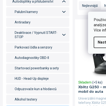
Ř
Autodoplňky a příslušenství
a
Nejlevnější
N
z
Palubní kamery
e
n
Použív
V
Antiradary
í
analýze
ý
p
Více in
p
Deaktivace / Vypnutí START-
r
i
STOP
o
s
Nast
d
p
Parkovací čidla a senzory
u
r
k
o
Autodiagnostiky OBD-II
t
d
ů
u
Startovací powerbanky a sety
k
t
HUD - Head-Up displeje
Skladem
(>5 ks)
ů
Xblitz G250 - 
Odpuzovače kun a hlodavců
mobil do auta
Univerzální magnet
Alkohol testery
telefony Xblitz G2