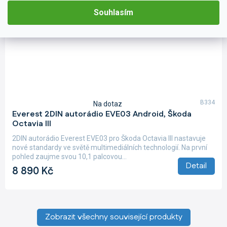
Souhlasím
B334
Na dotaz
Průměrné
Everest 2DIN autorádio EVE03 Android, Škoda
hodnocení
Octavia III
produktu
je
2DIN autorádio Everest EVE03 pro Škoda Octavia III nastavuje
5,0
nové standardy ve světě multimediálních technologií. Na první
z
pohled zaujme svou 10,1 palcovou...
5
Detail
8 890 Kč
hvězdiček.
Zobrazit všechny související produkty