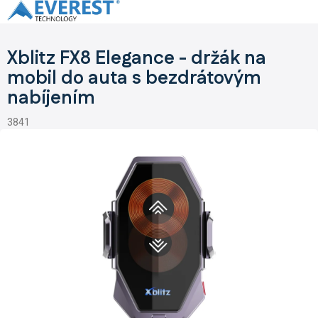
Přejít
na
obsah
Xblitz FX8 Elegance - držák na
mobil do auta s bezdrátovým
nabíjením
3841