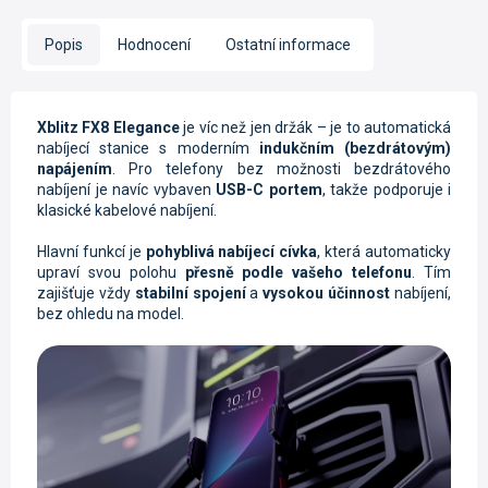
Popis
Hodnocení
Ostatní informace
Xblitz FX8 Elegance
je víc než jen držák – je to automatická
nabíjecí stanice s moderním
indukčním (bezdrátovým)
napájením
. Pro telefony bez možnosti bezdrátového
nabíjení je navíc vybaven
USB-C portem
, takže podporuje i
klasické kabelové nabíjení.
Hlavní funkcí je
pohyblivá nabíjecí cívka
, která automaticky
upraví svou polohu
přesně podle vašeho telefonu
. Tím
zajišťuje vždy
stabilní spojení
a
vysokou účinnost
nabíjení,
bez ohledu na model.