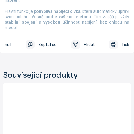
nabíjení.
Hlavní funkcí je
pohyblivá nabíjecí cívka
, která automaticky upraví
svou polohu
přesně podle vašeho telefonu
. Tím zajišťuje vždy
stabilní spojení
a
vysokou účinnost
nabíjení, bez ohledu na
model.
null
Zeptat se
Hlídat
Tisk
Související produkty