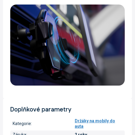
Doplňkové parametry
Držáky na mobily do
Kategorie
:
auta
Záruka
:
2 roky