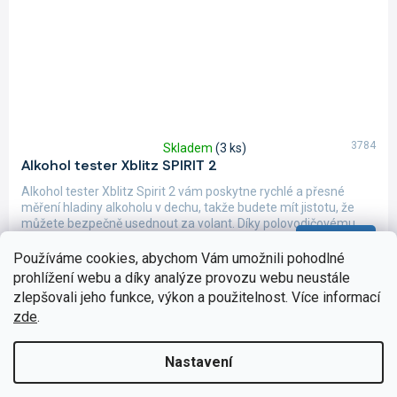
3784
Skladem
(3 ks)
Průměrné
Alkohol tester Xblitz SPIRIT 2
hodnocení
produktu
Alkohol tester Xblitz Spirit 2 vám poskytne rychlé a přesné
je
měření hladiny alkoholu v dechu, takže budete mít jistotu, že
5,0
můžete bezpečně usednout za volant. Díky polovodičovému...
z
Do košíku
582 Kč
5
Používáme cookies, abychom Vám umožnili pohodlné
hvězdiček.
prohlížení webu a díky analýze provozu webu neustále
zlepšovali jeho funkce, výkon a použitelnost. Více informací
zde
.
Nastavení