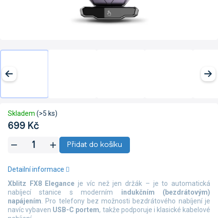
Skladem
(>5 ks)
699 Kč
Měrná
Přidat do košíku
cena:
Detailní informace
Xblitz FX8 Elegance
je víc než jen držák – je to automatická
nabíjecí stanice s moderním
indukčním (bezdrátovým)
napájením
. Pro telefony bez možnosti bezdrátového nabíjení je
navíc vybaven
USB-C portem
, takže podporuje i klasické kabelové