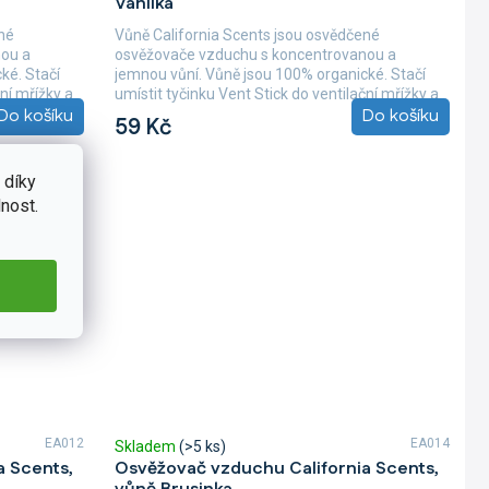
Vanilka
né
Vůně California Scents jsou osvědčené
nou a
osvěžovače vzduchu s koncentrovanou a
ké. Stačí
jemnou vůní. Vůně jsou 100% organické. Stačí
ční mřížky a
umístit tyčinku Vent Stick do ventilační mřížky a
Do košíku
Do košíku
ihned...
59 Kč
 díky
nost.
EA012
EA014
Skladem
(>5 ks)
a Scents,
Osvěžovač vzduchu California Scents,