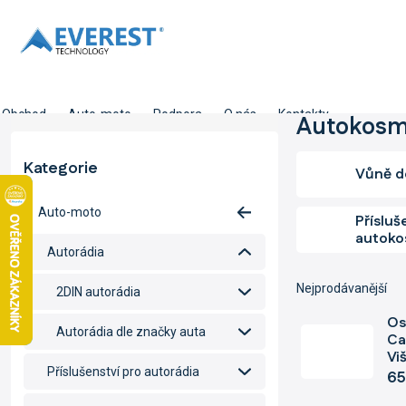
Přejít
na
obsah
Obchod
Auto-moto
Podpora
O nás
Kontakty
P
Autokosm
o
s
Kategorie
Přeskočit
Vůně d
t
kategorie
r
Auto-moto
a
Přísluš
autoko
n
Autorádia
n
í
Nejprodávanější
2DIN autorádia
p
a
Os
Autorádia dle značky auta
n
Ca
Vi
e
Příslušenství pro autorádia
65
l