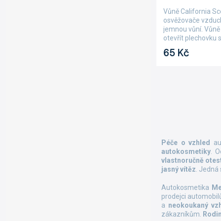
je
Vůně California S
5,0
osvěžovače vzduc
z
jemnou vůní. Vůně 
5
otevřít plechovku 
hvězdiček.
Scents,...
65 Kč
Péče o vzhled
aut
autokosmetiky
. 
vlastnoručně otes
jasný vítěz
. Jedná
Autokosmetika
Me
prodejci automobil
a
neokoukaný vz
zákazníkům.
Rodi