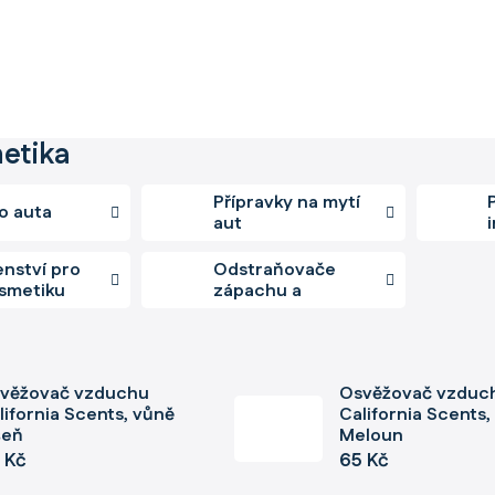
etika
Přípravky na mytí
o auta
aut
enství pro
Odstraňovače
smetiku
zápachu a
čističe
klimatizace
věžovač vzduchu
Osvěžovač vzduc
lifornia Scents, vůně
California Scents,
šeň
Meloun
 Kč
65 Kč