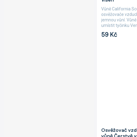
Višeň
Vůně California S
osvěžovače vzduc
jemnou vůní. Vůně 
umístit tyčinku Ven
ihned...
59 Kč
Průměrné
Osvěžovač vzdu
hodnocení
vůně Čerstvě 
produktu