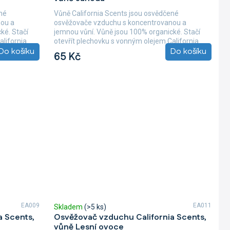
je
né
Vůně California Scents jsou osvědčené
5,0
nou a
osvěžovače vzduchu s koncentrovanou a
z
ké. Stačí
jemnou vůní. Vůně jsou 100% organické. Stačí
5
alifornia
otevřít plechovku s vonným olejem California
hvězdiček.
Do košíku
Do košíku
Scents,...
65 Kč
EA009
EA011
Skladem
(>5 ks)
a Scents,
Osvěžovač vzduchu California Scents,
vůně Lesní ovoce