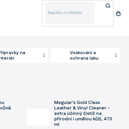
Přípravky na
Voskování a
interiér
ochrana laku
hu
Meguiar's Gold Class
 vůně
Leather & Vinyl Cleaner -
extra účinný čistič na
přírodní i umělou kůži, 473
ml