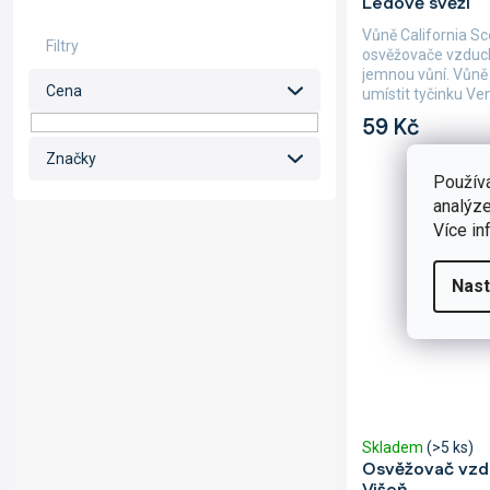
Ledově svěží
Vůně California S
osvěžovače vzduc
jemnou vůní. Vůně 
Cena
umístit tyčinku Ven
ihned...
59 Kč
Značky
Použív
analýze
Více in
Nast
Skladem
(>5 ks)
Osvěžovač vzd