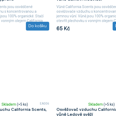
je
cents jsou osvědčené
Vůně California Scents jsou osvědče
5,0
hu s koncentrovanou a
osvěžovače vzduchu s koncentrova
z
jsou 100% organické. Stačí
jemnou vůní. Vůně jsou 100% organic
5
s vonným olejem California
otevřít plechovku s vonným olejem C
hvězdiček.
Do košíku
Scents,...
65 Kč
EA006
Skladem
(>5 ks)
Skladem
(>5 ks)
Průměrné
chu California Scents,
Osvěžovač vzduchu Californi
hodnocení
vůně Ledově svěží
produktu