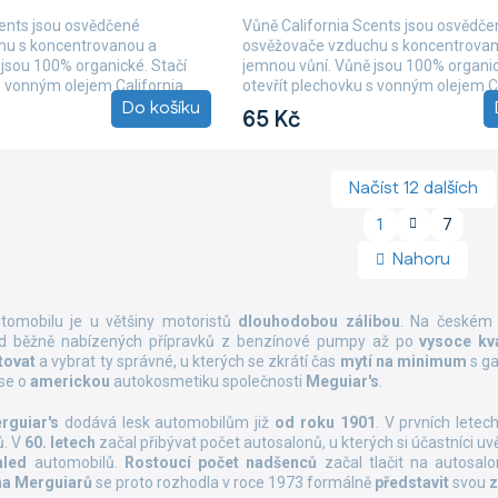
je
cents jsou osvědčené
Vůně California Scents jsou osvědče
5,0
hu s koncentrovanou a
osvěžovače vzduchu s koncentrova
z
jsou 100% organické. Stačí
jemnou vůní. Vůně jsou 100% organic
5
s vonným olejem California
otevřít plechovku s vonným olejem C
hvězdiček.
Do košíku
Scents,...
65 Kč
Načíst 12 dalších
S
1
7
O
t
v
r
Nahoru
á
l
n
á
k
d
omobilu je u většiny motoristů
dlouhodobou zálibou
. Na českém 
o
a
Od běžně nabízených přípravků z benzínové pumpy až po
vysoce kv
v
c
tovat
a vybrat ty správné, u kterých se zkrátí čas
mytí na minimum
s ga
á
í
 se o
americkou
autokosmetiku společnosti
Meguiar's
.
n
p
í
r
rguiar's
dodává lesk automobilům již
od roku 1901
.
V prvních letec
v
ů. V
60. letech
začal přibývat počet autosalonů, u kterých si účastníci uv
k
hled
automobilů.
Rostoucí počet nadšenců
začal tlačit na autosal
y
na Merguiarů
se proto rozhodla v roce 1973 formálně
představit
svou
z