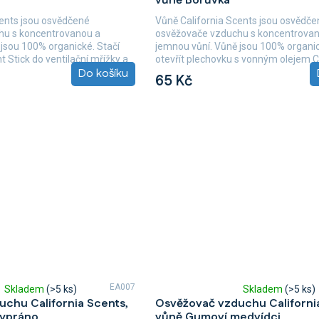
vůně Borůvka
produktu
je
cents jsou osvědčené
Vůně California Scents jsou osvědče
5,0
hu s koncentrovanou a
osvěžovače vzduchu s koncentrova
z
jsou 100% organické. Stačí
jemnou vůní. Vůně jsou 100% organic
5
t Stick do ventilační mřížky a
otevřít plechovku s vonným olejem C
hvězdiček.
Do košíku
Scents,...
65 Kč
EA007
Skladem
(>5 ks)
Skladem
(>5 ks)
Průměrné
chu California Scents,
Osvěžovač vzduchu Californi
hodnocení
vypráno
vůně Gumoví medvídci
produktu