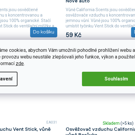
Nové auto
cents jsou osvědčené
Vůně California Scents jsou osvědče
hu s koncentrovanou a
osvěžovače vzduchu s koncentrova
jsou 100% organické. Stačí
jemnou vůní. Vůně jsou 100% organic
t Stick do ventilační mřížky a
umístit tyčinku Vent Stick do ventila
Do košíku
ihned...
59 Kč
áme cookies, abychom Vám umožnili pohodlné prohlížení webu a
 provozu webu neustále zlepšovali jeho funkce, výkon a použitel
formací
zde
.
avení
Souhlasím
EA031
Skladem
(>5 ks)
Průměrné
uchu Vent Stick, vůně
Osvěžovač vzduchu Californi
hodnocení