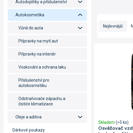
Autodoplňky a příslušenství
Autokosmetika
Ř
a
Nejlevnější
N
Vůně do auta
z
e
Přípravky na mytí aut
n
V
í
ý
Přípravky na interiér
p
p
r
i
Voskování a ochrana laku
o
s
d
p
Příslušenství pro
u
r
autokosmetiku
k
o
t
d
Odstraňovače zápachu a
ů
u
čističe klimatizace
k
t
Oleje a aditiva
Skladem
(>5 ks)
ů
Osvěžovač vzd
Dárkové poukazy