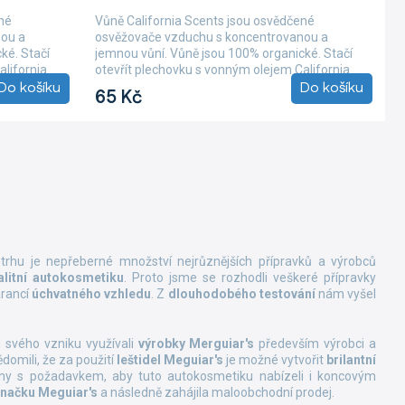
né
Vůně California Scents jsou osvědčené
nou a
osvěžovače vzduchu s koncentrovanou a
ké. Stačí
jemnou vůní. Vůně jsou 100% organické. Stačí
alifornia
otevřít plechovku s vonným olejem California
Do košíku
Do košíku
Scents,...
65 Kč
trhu je nepřeberné množství nejrůznějších přípravků a výrobců
alitní autokosmetiku
. Proto jsme se rozhodli veškeré přípravky
rancí
úchvatného vzhledu
. Z
dlouhodobého testování
nám vyšel
h svého vzniku využívali
výrobky Merguiar's
především výrobci a
ědomili, že za použití
leštidel Meguiar's
je možné vytvořit
brilantní
ony s požadavkem, aby tuto autokosmetiku nabízeli i koncovým
načku Meguiar's
a následně zahájila maloobchodní prodej.