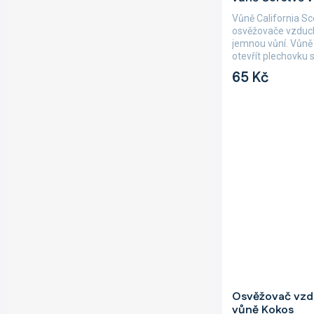
je
Vůně California S
5,0
osvěžovače vzduc
z
jemnou vůní. Vůně 
5
otevřít plechovku 
hvězdiček.
Scents,...
65 Kč
Průměrné
Osvěžovač vzdu
hodnocení
vůně Kokos
produktu