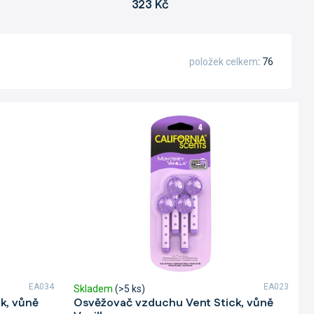
323 Kč
položek celkem
76
EA034
EA023
Skladem
(>5 ks)
k, vůně
Osvěžovač vzduchu Vent Stick, vůně