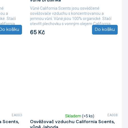
vůně Brusinka
né
Vůně California Scents jsou osvědčené
nou a
osvěžovače vzduchu s koncentrovanou a
ké. Stačí
jemnou vůní. Vůně jsou 100% organické. Stačí
alifornia
otevřít plechovku s vonným olejem California
Do košíku
Do košíku
Scents,...
65 Kč
EA003
EA008
Skladem
(>5 ks)
Průměrné
a Scents,
Osvěžovač vzduchu California Scents,
hodnocení
vůně Jahoda
produktu