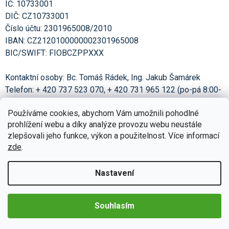
IČ: 10733001
DIČ: CZ10733001
Číslo účtu:
2301965008
/2010
IBAN:
CZ2120100000002301965008
BIC/SWIFT: FIOBCZPPXXX
Kontaktní osoby: Bc. Tomáš Rádek, Ing. Jakub Šamárek
Telefon: + 420 737 523 070, + 420 731 965 122 (po-pá 8:00-
15:00)
Používáme cookies, abychom Vám umožnili pohodlné
E-mail:
obchod@evtech.cz
prohlížení webu a díky analýze provozu webu neustále
zlepšovali jeho funkce, výkon a použitelnost. Více informací
Společnost je zapsána v obchodním rejstříku vedeném u KS
zde
.
v Ostravě, oddíl C, vložka
85367
.
Výpis z obchodního rejstříku
Nastavení
Kontaktní formulář
Souhlasím
Máte nějaké otázky? Zodpovíme je. Prosíme o pečlivé
vyplnění kontaktních údajů.