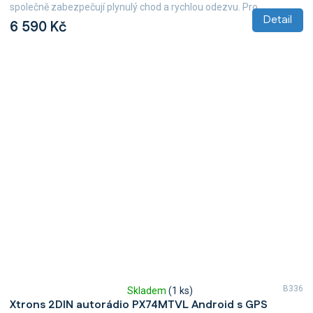
5,0
společně zabezpečují plynulý chod a rychlou odezvu. Pro...
z
Detail
6 590 Kč
5
hvězdiček.
B336
Skladem
(1 ks)
Průměrné
Xtrons 2DIN autorádio PX74MTVL Android s GPS
hodnocení