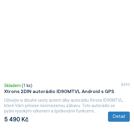
B593
Skladem
(1 ks)
Xtrons 2DIN autorádio ID90MTVL Android s GPS
Užívejte si dlouhé cesty autem díky autorádiu Xtrons ID90MTVL,
které Vám přinese neomezenou zábavu. Toto autorádio se
pyšní vysokým výkonem a špičkovými funkcemi....
Detail
5 490 Kč