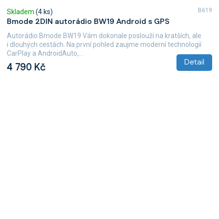
B619
Skladem
(4 ks)
Bmode 2DIN autorádio BW19 Android s GPS
Autorádio Bmode BW19 Vám dokonale poslouží na kratších, ale
i dlouhých cestách. Na první pohled zaujme moderní technologií
CarPlay a AndroidAuto,...
Detail
4 790 Kč