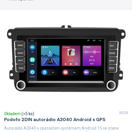
V
ý
p
i
s
p
r
o
d
u
k
t
ů
B028
Skladem
(>5 ks)
Podofo 2DIN autorádio A3040 Android s GPS
Autorádio A3040 s operačním systémem Android 15 se stane