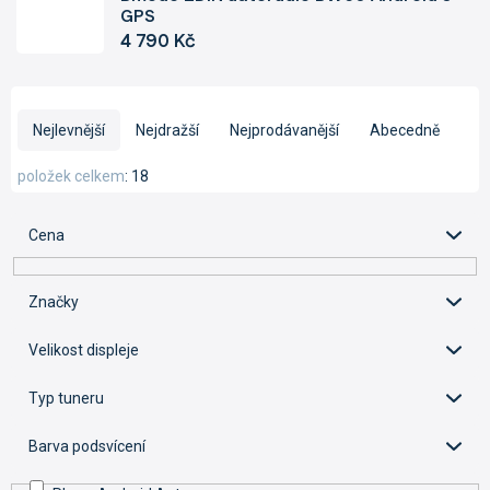
GPS
4 790 Kč
Ř
a
Nejlevnější
Nejdražší
Nejprodávanější
Abecedně
z
e
položek celkem
18
n
í
Cena
p
r
o
Značky
d
u
Velikost displeje
k
t
Typ tuneru
ů
Barva podsvícení