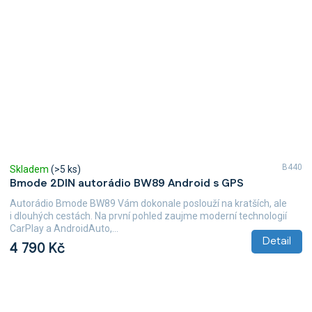
B440
Skladem
(>5 ks)
Bmode 2DIN autorádio BW89 Android s GPS
Autorádio Bmode BW89 Vám dokonale poslouží na kratších, ale
i dlouhých cestách. Na první pohled zaujme moderní technologií
CarPlay a AndroidAuto,...
Detail
4 790 Kč