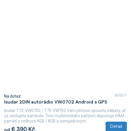
B055/1
Na dotaz
Isudar 2DIN autorádio VW0702 Android s GPS
Isudar T72-VW0702 / T75-VW702 Vám přinese spoustu zábavy, ať
už cestujete kamkoliv. Toto multimediální zařízení disponuje RAM
pamětí o velikosti 4GB / 8GB a osmijádrovým...
Detail
6 390 Kč
od