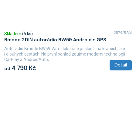
2579/RAM
Skladem
(5 ks)
Bmode 2DIN autorádio BW59 Android s GPS
Autorádio Bmode BW59 Vám dokonale poslouží na kratších, ale
i dlouhých cestách. Na první pohled zaujme moderní technologií
CarPlay a AndroidAuto,...
Detail
4 790 Kč
od