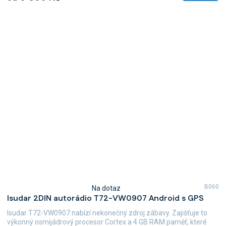
B060
Na dotaz
Průměrné
Isudar 2DIN autorádio T72-VW0907 Android s GPS
hodnocení
produktu
Isudar T72-VW0907 nabízí nekonečný zdroj zábavy. Zajišťuje to
je
výkonný osmijádrový procesor Cortex a 4 GB RAM paměť, které