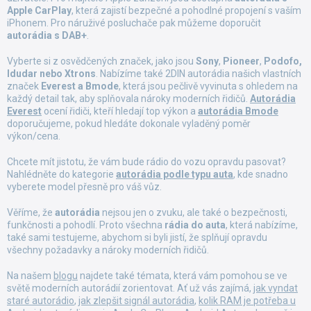
ý
Apple CarPlay
, která zajistí bezpečné a pohodlné propojení s vaším
p
iPhonem. Pro náruživé posluchače pak můžeme doporučit
i
autorádia s DAB+
.
s
u
Vyberte si z osvědčených značek, jako jsou
Sony
,
Pioneer
,
Podofo,
Idudar nebo Xtrons
. Nabízíme také 2DIN autorádia našich vlastních
značek
Everest a Bmode
, která jsou pečlivě vyvinuta s ohledem na
každý detail tak, aby splňovala nároky moderních řidičů.
Autorádia
Everest
ocení řidiči, kteří hledají top výkon a
autorádia Bmode
doporučujeme, pokud hledáte dokonale vyladěný poměr
výkon/cena.
Chcete mít jistotu, že vám bude rádio do vozu opravdu pasovat?
Nahlédněte do kategorie
autorádia podle typu auta
, kde snadno
vyberete model přesně pro váš vůz.
Věříme, že
autorádia
nejsou jen o zvuku, ale také o bezpečnosti,
funkčnosti a pohodlí. Proto všechna
rádia do auta
, která nabízíme,
také sami testujeme, abychom si byli jistí, že splňují opravdu
všechny požadavky a nároky moderních řidičů.
Na našem
blogu
najdete také témata, která vám pomohou se ve
světě moderních autorádií zorientovat. Ať už vás zajímá,
jak vyndat
staré autorádio
,
jak zlepšit signál autorádia
,
kolik RAM je potřeba u