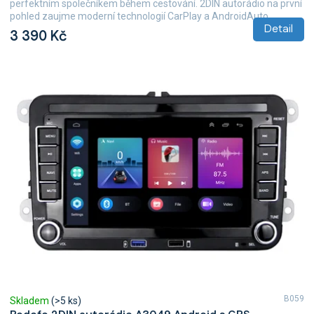
perfektním společníkem během cestování. 2DIN autorádio na první
pohled zaujme moderní technologií CarPlay a AndroidAuto,...
Detail
3 390 Kč
B059
Skladem
(>5 ks)