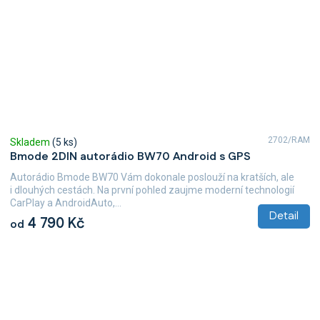
2702/RAM
Skladem
(5 ks)
Bmode 2DIN autorádio BW70 Android s GPS
Autorádio Bmode BW70 Vám dokonale poslouží na kratších, ale
i dlouhých cestách. Na první pohled zaujme moderní technologií
CarPlay a AndroidAuto,...
Detail
4 790 Kč
od