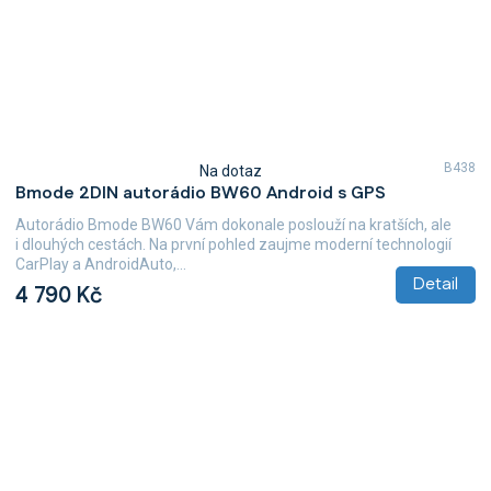
B438
Na dotaz
Průměrné
Bmode 2DIN autorádio BW60 Android s GPS
hodnocení
produktu
Autorádio Bmode BW60 Vám dokonale poslouží na kratších, ale
je
i dlouhých cestách. Na první pohled zaujme moderní technologií
4,7
CarPlay a AndroidAuto,...
z
Detail
4 790 Kč
5
hvězdiček.