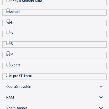
CarPlay a Android Auto
Bluetooth
Wi-Fi
GPS
RDS
DSP
USB port
Slot pro SD kartu
Operační systém
RAM
Vnitřní paměť