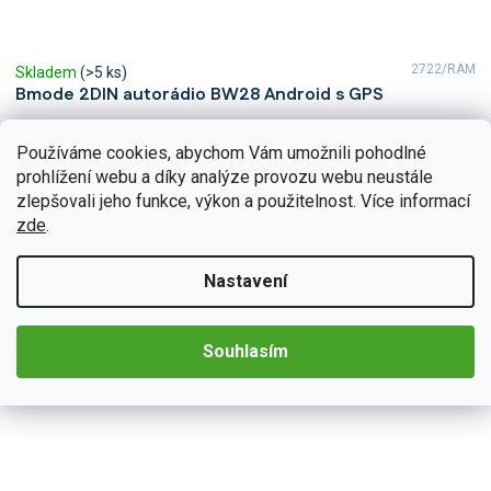
2722/RAM
Skladem
(>5 ks)
Bmode 2DIN autorádio BW28 Android s GPS
Autorádio Bmode BW28 Vám dokonale poslouží na kratších, ale
i dlouhých cestách. Na první pohled zaujme moderní technologií
Používáme cookies, abychom Vám umožnili pohodlné
CarPlay a AndroidAuto,...
prohlížení webu a díky analýze provozu webu neustále
Detail
4 790 Kč
od
zlepšovali jeho funkce, výkon a použitelnost. Více informací
zde
.
Nastavení
Souhlasím