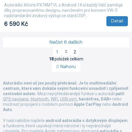
produktu
Autorádio Xtrons PX74MTVL s Android 14 si každý řidič zamiluje
je
díky propracovanému designu, navrženém pro koncern VW. O
5,0
nadstandardní zvukový výstup se stará DSP...
z
Detail
6 590 Kč
5
hvězdiček.
Načíst 6 dalších
S
1
2
t
O
r
18
položek celkem
v
á
Nahoru
l
n
á
k
d
o
Autorádio není už jen pouhý přehrávač. Je to multimediální
a
v
centrum, které vám dokáže svými funkcemi usnadnit i zpříjemnit
á
c
cestování autem.
Mezi nejvyhledávanější funkce u autorádií
n
patří
í
í
GPS navigace
,
bluetooth
,
WiFi
,
USB port
, handsfree, DAB+
nebo
p
možnost propojení s mobilem pomocí
Apple CarPlay
nebo
Android
r
Auto
.
v
k
V naší nabídce najdete
android autorádia
s dotykovým displejem
y
a funkcemi, které uspokojí méně náročné i ty nejnáročnější
v
uživatele. Pro majitele Apple zařízení jsou dostupná
autorádia s