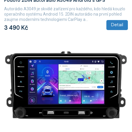
Podofo 2DIN autorádio A3049 Android s GPS
Autorádio A3049 je skvělé zařízení pro každého, kdo hledá kouzlo
operačního systému Android 15. 2DIN autorádio na první pohled
zaujme moderními technologiemi CarPlay a...
Detail
3 490 Kč