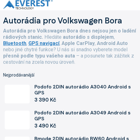
Přejít
na
obsah
Autorádia pro Volkswagen Bora
Autorádia pro Volkswagen Bora dnes nejsou jen o ladění
rádiových stanic.
Hledáte
autorádio s displejem
,
Bluetooth
,
GPS navigací
,
Apple CarPlay
,
Android Auto
nebo jiné chytré funkce? U nás si snadno vyberete model
přesně podle typu vašeho auta
– a posunete tak zážitek z
cestování na zcela novou úroveň.
Nejprodávanější
Podofo 2DIN autorádio A3040 Android s
GPS
3 390 Kč
Podofo 2DIN autorádio A3049 Android s
GPS
3 490 Kč
Bmode 2DIN autorádio BW60 Android s