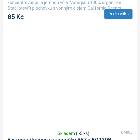
4,0
koncentrovanou a jemnou vůní. Vůně jsou 100% organické.
z
Stačí otevřít plechovku s vonným olejem California Scents,...
5
Do košíku
65 Kč
hvězdiček.
CA005
Skladem
(>5 ks)
Průměrné
Parkovací kamera v rámečku SPZ - K0230P