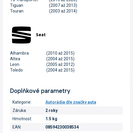
Tiguan
(2007 až 2013)
Touran
(2003 až 2014)
Seat
Alhambra
(2010 až 2015)
Altea
(2004 až 2015)
Leon
(2005 až 2012)
Toledo
(2004 až 2015)
Doplňkové parametry
Kategorie
:
Autorádia dle značky auta
Záruka
:
2 roky
Hmotnost
:
1.5 kg
EAN
:
08594230038534