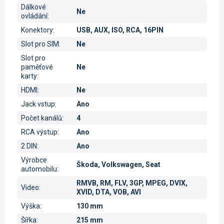
Dálkové
Ne
ovládání
:
Konektory
:
USB, AUX, ISO, RCA, 16PIN
Slot pro SIM
:
Ne
Slot pro
paměťové
Ne
karty
:
HDMI
:
Ne
Jack vstup
:
Ano
Počet kanálů
:
4
RCA výstup
:
Ano
2 DIN
:
Ano
Výrobce
Škoda, Volkswagen, Seat
automobilu
:
RMVB, RM, FLV, 3GP, MPEG, DVIX,
Video
:
XVID, DTA, VOB, AVI
Výška
:
130 mm
Šířka
:
215 mm