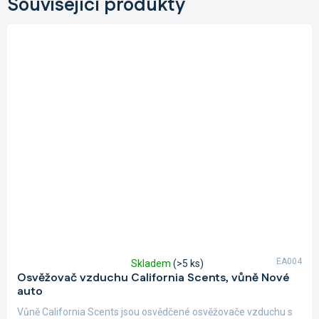
Související produkty
EA004
Skladem
(>5 ks)
Průměrné
Osvěžovač vzduchu California Scents, vůně Nové
hodnocení
auto
produktu
je
Vůně California Scents jsou osvědčené osvěžovače vzduchu s