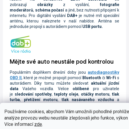
zobrazují
obrázky
z vysílání,
fotografie
moderátorů
,
schéma počasí
a jiné, bez nutnosti připojení k
internetu. Pro digitální vysílání
DAB+
je nutné mít speciální
anténu, kterou naleznete v naší nabídce. Anténa se
jednoduše propojí s autorádiem pomocí
USB portu.
Mějte své auto neustále pod kontrolou
Populárním doplňkem dnešní doby jsou
autodiagnostiky
OBD II
, které je možné propojit pomocí
Bluetooth
či
Wi-Fi
s
autorádiem. Díky tomu můžete sledovat
aktuální jízdní
data
Vašeho vozidla.
Velice
oblíbené
pro uživatele
je
sledování spotřeby
,
teploty oleje
,
otáčky motoru
,
tlak
turba
,
přetížení motoru
,
tlak nasávaného vzduchu
a
spoustu dalších užitečných údajů. Samozřejmostí je také
diagnostika
samotného vozidla.
Doporučujeme
pro
Používáme cookies, abychom Vám umožnili pohodlné prohlíže
uživatele nainstalovat do zařízení aplikaci
Car Scanner ELM
analýze provozu webu neustále zlepšovali jeho funkce, výkon 
OBD2
, která je ověřená a dostupná v
Google obchodu
.
Více informací
zde
.