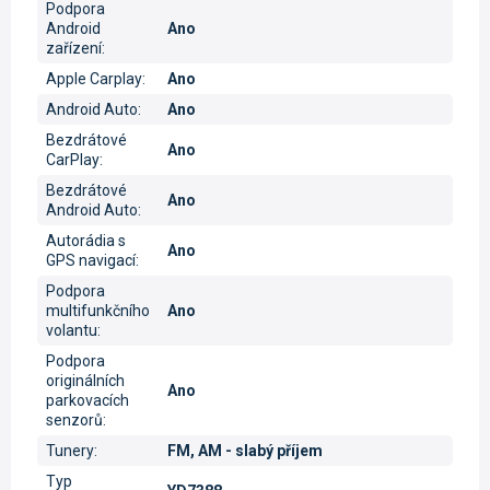
Podpora
Android
Ano
zařízení
:
Apple Carplay
:
Ano
Android Auto
:
Ano
Bezdrátové
Ano
CarPlay
:
Bezdrátové
Ano
Android Auto
:
Autorádia s
Ano
GPS navigací
:
Podpora
multifunkčního
Ano
volantu
:
Podpora
originálních
Ano
parkovacích
senzorů
:
Tunery
:
FM, AM - slabý příjem
Typ