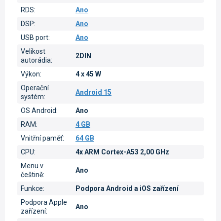
RDS
:
Ano
DSP
:
Ano
USB port
:
Ano
Velikost
2DIN
autorádia
:
Výkon
:
4 x 45 W
Operační
Android 15
systém
:
OS Android
:
Ano
RAM
:
4 GB
Vnitřní paměť
:
64 GB
CPU
:
4x ARM Cortex-A53 2,00 GHz
Menu v
Ano
češtině
:
Funkce
:
Podpora Android a iOS zařízení
Podpora Apple
Ano
zařízení
: