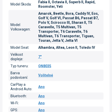
Fabia II, Octavia II, Superb II, Rapid,
Model Škoda
:
Roomster, Yeti
Amarok, Beetle, Bora, Caddy IV, Eos,
Golf V, Golf VI, Passat B6, Passat B7,
Polo V, Scirocco III, Sharan II, T5
Model
Caravelle, T5 Multivan, T5
Volkswagen
:
Transporter, T6 Caravelle, T6
Multivan, T6 Transporter, Tiguan,
Touran, Jetta V, Jetta VI
Model Seat
:
Alhambra, Altea, Leon II, Toledo IV
Velikost
7"
displeje
:
Typ tuneru
:
QN8035
Barva
Volitelné
podsvícení
:
CarPlay a
Ano
Android Auto
:
Bluetooth
:
Ano
Wi-Fi
:
Ano
GPS
:
Ano