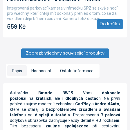
hodnocení
produktu
Integrovaná parkovací kamera v rámečku SPZ se skvěle hodí
je
pro všechny, kteří chtějí mít dokonalý přehled o tom, co se za
5,0
vozidlem děje během couvání. Kamera totiž dokáže...
z
Do košíku
559 Kč
5
hvězdiček.
Zobrazit všechny související produkty
Popis
Hodnocení
Ostatní informace
Autorádio
Bmode BW19
Vám
dokonale
poslouží
na
kratších
, ale i
dlouhých
cestách
. N
a první
pohled zaujme moderní technologií
CarPlay
a
AndroidAuto
,
které se starají o
bezproblémové zrcadlení
a
ovládání
telefonu
na
displeji autorádia
. Propracovaná
7-palcová
dotyková obrazovka zachycuje každý detail v
HD rozlišení
.
Tím bezesporu
zaujme spolujezdce
při cestování.