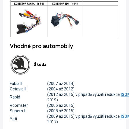
Vhodné pro automobily
Škoda
Fabia II
(2007 až 2014)
Octavia II
(2004 až 2012)
(2012 až 2015) v případě využití redukce
ISO
Rapid
2019)
Roomster
(2006 až 2015)
Superb II
(2008 až 2015)
(2009 až 2015) v případě využití redukce
ISO
Yeti
2017)