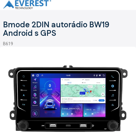
Přejít
na
obsah
Bmode 2DIN autorádio BW19
Android s GPS
B619