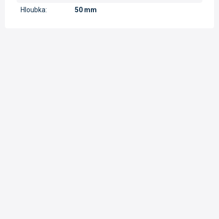
Hloubka
:
50 mm