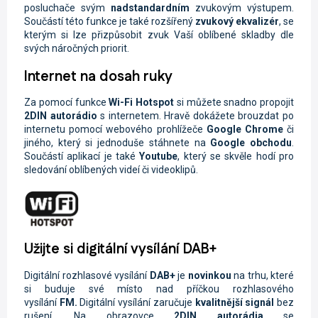
posluchače svým
nadstandardním
zvukovým výstupem.
Součástí této funkce je také rozšířený
zvukový ekvalizér
, se
kterým si lze přizpůsobit zvuk Vaší oblíbené skladby dle
svých náročných priorit.
Internet na dosah ruky
Za pomocí funkce
Wi-Fi
Hotspot
si můžete snadno propojit
2DIN autorádio
s internetem. Hravě dokážete brouzdat po
internetu pomocí webového prohlížeče
Google Chrome
či
jiného, který si jednoduše stáhnete na
Google obchodu
.
Součástí aplikací je také
Youtube
, který se skvěle hodí pro
sledování oblíbených videí či videoklipů.
Užijte si digitální vysílání DAB+
Digitální rozhlasové vysílání
DAB+
je
novinkou
na trhu, které
si buduje své místo nad příčkou rozhlasového
vysílání
FM.
Digitální vysílání zaručuje
kvalitnější signál
bez
rušení. Na obrazovce
2DIN autorádi
a
se