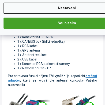
Nastavení
Příslušenství k autorádiu
Souhlasím
1 x
Konektor FAKRA (MOST) - 16 PIN
1 x
Konektor ISO - 16 PIN
1 x CANBUS box (řídící jednotka)
1 x RCA kabel
1 x GPS anténa
1 x Anténní redukce
2 x USB kabel
1 x Konektor RCA parkovací kamery
1 x Návod k použití - CZ
Pro správnou funkci příjmu
FM vysílání
je zapotřebí
anténní
adaptér
, který se vybírá dle anténní koncovky Vašeho
automobilu.