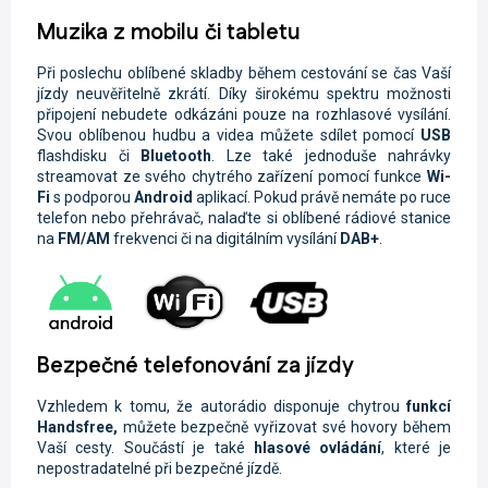
Muzika z mobilu či tabletu
Při poslechu oblíbené skladby během cestování se čas Vaší
jízdy neuvěřitelně zkrátí. Díky širokému spektru možnosti
připojení nebudete odkázáni pouze na rozhlasové vysílání.
Svou oblíbenou hudbu a videa můžete sdílet pomocí
USB
flashdisku či
Bluetooth
. Lze také jednoduše nahrávky
streamovat ze svého chytrého zařízení pomocí funkce
Wi-
Fi
s podporou
Android
aplikací. Pokud právě nemáte po ruce
telefon nebo přehrávač, nalaďte si oblíbené rádiové stanice
na
FM/AM
frekvenci či na digitálním vysílání
DAB+
.
Bezpečné telefonování za jízdy
Vzhledem k tomu, že autorádio disponuje chytrou
funkcí
Handsfree,
můžete
bezpečně vyřizovat své hovory během
Vaší cesty. Součástí je také
hlasové ovládání
, které je
nepostradatelné při bezpečné jízdě.