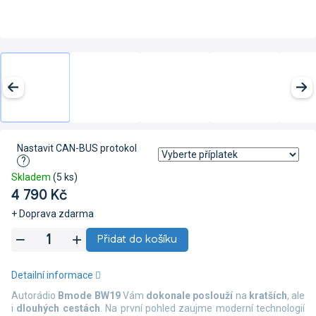
Nastavit CAN-BUS protokol
?
Skladem
(5 ks)
4 790 Kč
+ Doprava zdarma
Měrná
Přidat do košíku
cena:
Detailní informace
Autorádio
Bmode BW19
Vám
dokonale poslouží
na
kratších
, ale
i
dlouhých
cestách
. N
a první pohled zaujme moderní technologií