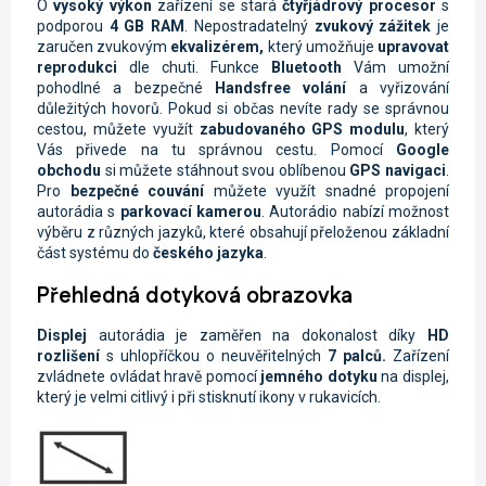
O
vysoký výkon
zařízení se stará
čtyřjádrový procesor
s
podporou
4
GB RAM
. Nepostradatelný
zvukový zážitek
je
zaručen zvukovým
ekvalizérem,
který umožňuje
upravovat
reprodukci
dle chuti. Funkce
Bluetooth
Vám umožní
pohodlné a bezpečné
Handsfree volání
a vyřizování
důležitých hovorů. Pokud si občas nevíte rady se správnou
cestou, můžete využít
zabudovaného GPS modulu
, který
Vás přivede na tu správnou cestu. Pomocí
Google
obchodu
si můžete stáhnout svou oblíbenou
GPS navigaci
.
Pro
bezpečné couvání
můžete využít snadné propojení
autorádia s
parkovací kamerou
. Autorádio nabízí možnost
výběru z různých jazyků, které obsahují přeloženou základní
část systému do
českého jazyka
.
Přehledná dotyková obrazovka
Displej
autorádia je zaměřen na dokonalost díky
HD
rozlišení
s uhlopříčkou o neuvěřitelných
7 palců.
Zařízení
zvládnete ovládat hravě pomocí
jemného dotyku
na displej,
který je velmi citlivý i při stisknutí ikony v rukavicích.