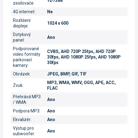
YD7388
zesilovače
:
4G internet
:
Ne
Rozlišení
1024 x 600
displeje
:
Dotykový
Ano
panel
:
Podporované
CVBS, AHD 720P 25fps, AHD 720P
video formáty
30fps, AHD 1080P 25fps, AHD 1080P
parkovací
30fps
kamery
:
Obrázek
:
JPEG, BMP, GIF, TIF
MP3, WMA, WMV, OGG, APE, ACC,
Zvuk
:
FLAC
Přehrává MP3
Ano
/ WMA
:
Podpora MP3
:
Ano
Ekvalizér
:
Ano
Výstup pro
Ano
subwoofer
: