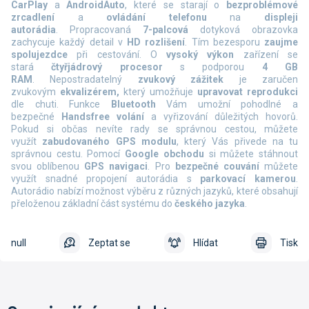
CarPlay
a
AndroidAuto
, které se starají o
bezproblémové
zrcadlení
a
ovládání telefonu
na
displeji
autorádia
. Propracovaná
7-palcová
dotyková obrazovka
zachycuje každý detail v
HD rozlišení
. Tím bezesporu
zaujme
spolujezdce
při cestování. O
vysoký výkon
zařízení se
stará
čtyřjádrový procesor
s podporou
4
GB
RAM
. Nepostradatelný
zvukový zážitek
je zaručen
zvukovým
ekvalizérem,
který umožňuje
upravovat reprodukci
dle chuti. Funkce
Bluetooth
Vám umožní pohodlné a
bezpečné
Handsfree volání
a vyřizování důležitých hovorů.
Pokud si občas nevíte rady se správnou cestou, můžete
využít
zabudovaného GPS modulu
, který Vás přivede na tu
správnou cestu. Pomocí
Google obchodu
si můžete stáhnout
svou oblíbenou
GPS navigaci
. Pro
bezpečné couvání
můžete
využít snadné propojení autorádia s
parkovací kamerou
.
Autorádio nabízí možnost výběru z různých jazyků, které obsahují
přeloženou základní část systému do
českého jazyka
.
null
Zeptat se
Hlídat
Tisk