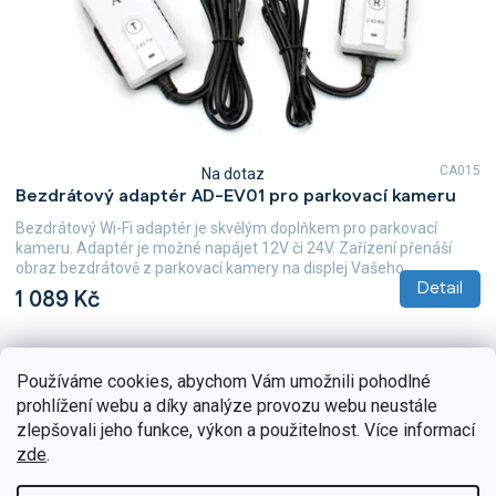
CA015
Na dotaz
Průměrné
Bezdrátový adaptér AD-EV01 pro parkovací kameru
hodnocení
produktu
Bezdrátový Wi-Fi adaptér je skvělým doplňkem pro parkovací
je
kameru. Adaptér je možné napájet 12V či 24V. Zařízení přenáší
5,0
obraz bezdrátově z parkovací kamery na displej Vašeho...
z
Detail
1 089 Kč
5
hvězdiček.
Používáme cookies, abychom Vám umožnili pohodlné
prohlížení webu a díky analýze provozu webu neustále
zlepšovali jeho funkce, výkon a použitelnost. Více informací
zde
.