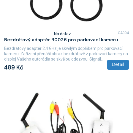
t
ů
CA004
Na dotaz
Průměrné
Bezdrátový adaptér R0026 pro parkovací kameru
hodnocení
produktu
Bezdrátový adaptér 2,4 GHz je skvělým doplňkem pro parkovací
je
kameru. Zařízení přenáší obraz bezdrátově z parkovací kamery na
4,9
displej Vašeho autorádia se skvělou odezvou. Signál...
z
Detail
489 Kč
5
hvězdiček.