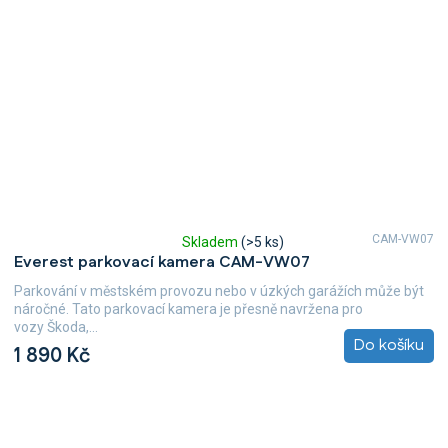
CAM-VW07
Skladem
(>5 ks)
Průměrné
Everest parkovací kamera CAM-VW07
hodnocení
produktu
Parkování v městském provozu nebo v úzkých garážích může být
je
náročné. Tato parkovací kamera je přesně navržena pro
5,0
vozy Škoda,...
z
Do košíku
1 890 Kč
5
hvězdiček.