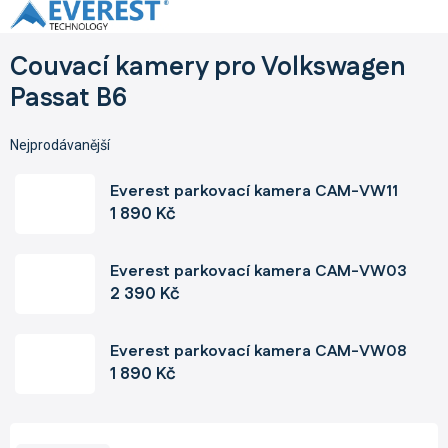
Přejít
na
obsah
Couvací kamery pro Volkswagen
Passat B6
Nejprodávanější
Everest parkovací kamera CAM-VW11
1 890 Kč
Everest parkovací kamera CAM-VW03
2 390 Kč
Everest parkovací kamera CAM-VW08
1 890 Kč
Ř