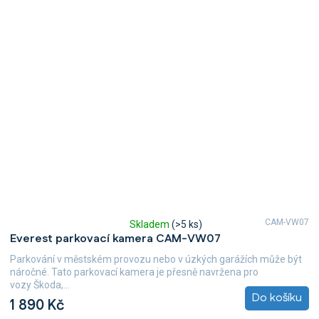
CAM-VW07
Skladem
(>5 ks)
Průměrné
Everest parkovací kamera CAM-VW07
hodnocení
produktu
Parkování v městském provozu nebo v úzkých garážích může být
je
náročné. Tato parkovací kamera je přesně navržena pro
5,0
vozy Škoda,...
z
Do košíku
1 890 Kč
5