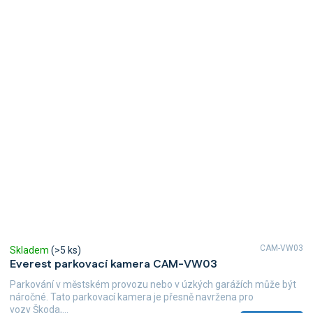
hvězdiček.
CAM-VW03
Skladem
(>5 ks)
Everest parkovací kamera CAM-VW03
Parkování v městském provozu nebo v úzkých garážích může být
náročné. Tato parkovací kamera je přesně navržena pro
vozy Škoda,...