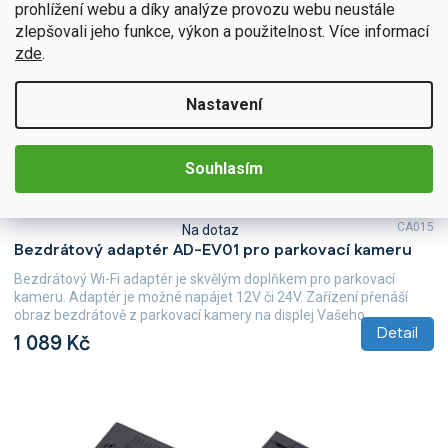
prohlížení webu a díky analýze provozu webu neustále
zlepšovali jeho funkce, výkon a použitelnost. Více informací
zde
.
Nastavení
Souhlasím
CA015
Na dotaz
Průměrné
Bezdrátový adaptér AD-EV01 pro parkovací kameru
hodnocení
produktu
Bezdrátový Wi-Fi adaptér je skvělým doplňkem pro parkovací
je
kameru. Adaptér je možné napájet 12V či 24V. Zařízení přenáší
5,0
obraz bezdrátově z parkovací kamery na displej Vašeho...
z
Detail
1 089 Kč
5
hvězdiček.