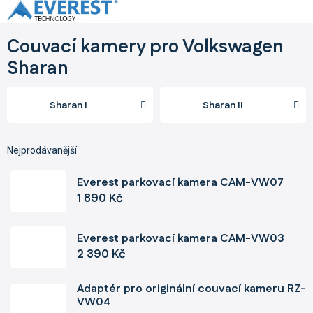
Přejít
na
obsah
Couvací kamery pro Volkswagen
Sharan
Sharan I
Sharan II
Nejprodávanější
Everest parkovací kamera CAM-VW07
1 890 Kč
Everest parkovací kamera CAM-VW03
2 390 Kč
Adaptér pro originální couvací kameru RZ-
VW04