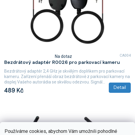
o
d
u
k
t
ů
CA004
Na dotaz
Průměrné
Bezdrátový adaptér R0026 pro parkovací kameru
hodnocení
produktu
Bezdrátový adaptér 2,4 GHz je skvělým doplňkem pro parkovací
je
kameru. Zařízení přenáší obraz bezdrátově z parkovací kamery na
4,9
displej Vašeho autorádia se skvělou odezvou. Signál...
z
Detail
489 Kč
5
hvězdiček.
Používáme cookies, abychom Vám umožnili pohodlné