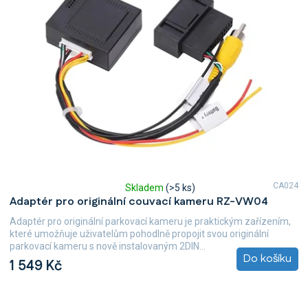
CA024
Skladem
(>5 ks)
Průměrné
Adaptér pro originální couvací kameru RZ-VW04
hodnocení
produktu
Adaptér pro originální parkovací kameru je praktickým zařízením,
je
které umožňuje uživatelům pohodlně propojit svou originální
5,0
parkovací kameru s nově instalovaným 2DIN...
z
Do košíku
1 549 Kč
5
hvězdiček.