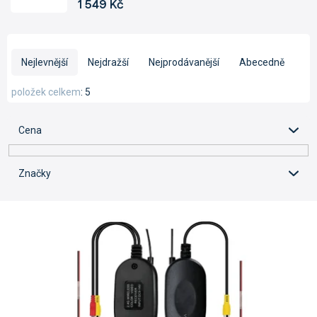
1 549 Kč
Ř
a
Nejlevnější
Nejdražší
Nejprodávanější
Abecedně
z
e
položek celkem
5
n
í
Cena
p
r
o
Značky
d
u
V
k
ý
t
p
ů
i
s
p
r