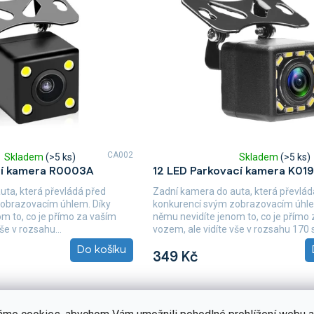
CA002
Skladem
(>5 ks)
Skladem
(>5 ks)
Průměrné
cí kamera R0003A
12 LED Parkovací kamera K01
hodnocení
produktu
uta, která převládá před
Zadní kamera do auta, která převlád
je
obrazovacím úhlem. Díky
konkurencí svým zobrazovacím úhle
5,0
m to, co je přímo za vaším
němu nevidíte jenom to, co je přímo
z
še v rozsahu...
vozem, ale vidíte vše v rozsahu 170 s
5
Do košíku
hvězdiček.
349 Kč