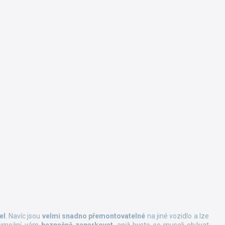
el
. Navíc jsou
velmi snadno přemontovatelné
na jiné vozidlo a lze
 umožní vám
bezpečně zaparkovat
, aniž byste se museli obávat