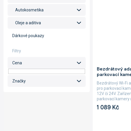
Autokosmetika
Oleje a aditiva
Dárkové poukazy
Cena
Průměrné
Bezdrátový ad
hodnocení
parkovací kam
produktu
je
Značky
Bezdrátový Wi-Fi 
5,0
pro parkovací kam
z
12V či 24V. Zaříze
5
parkovací kamery n
hvězdiček.
1 089 Kč