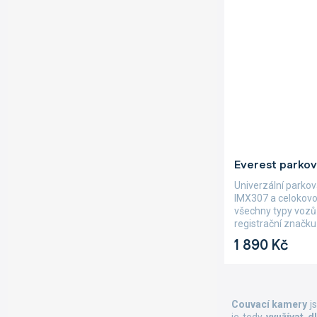
Průměrné
Everest parko
hodnocení
produktu
Univerzální parko
je
IMX307 a celokovov
5,0
všechny typy vozů
z
registrační značk
5
designu se...
1 890 Kč
hvězdiček.
Couvací kamery
j
je tedy
využívat 