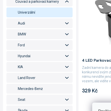
p
Couvací a parkovací kamery
p
r
i
o
Univerzální
s
d
p
u
Audi
r
k
o
t
BMW
d
ů
u
Ford
k
t
Hyundai
ů
Průměrné
4 LED Parkova
hodnocení
produktu
KIA
Zadní kamera do a
je
konkurencí svým z
5,0
němu nevidíte jeno
Land Rover
z
vozem, ale vidíte v
5
Mercedes-Benz
hvězdiček.
329 Kč
Seat
Škoda