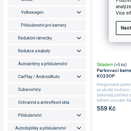
Použív
analýze
Volkswagen
Více in
Příslušenství pro kamery
Nast
Redukční rámečky
Redukce a kabely
Autoantény a příslušenství
Skladem
(>5 ks)
Parkovací kame
K0230P
CarPlay / AndroidAuto
Integrovaná park
Subwoofery
se skvěle hodí pro 
dokonalý přehled o
během couvání. Ka
Ochranná a antireflexní skla
559 Kč
Příslušenství
Autodoplňky a příslušenství