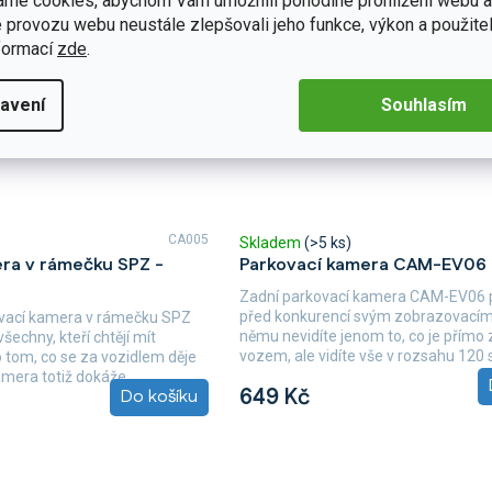
áme cookies, abychom Vám umožnili pohodlné prohlížení webu a
 provozu webu neustále zlepšovali jeho funkce, výkon a použitel
formací
zde
.
avení
Souhlasím
CA005
Skladem
(>5 ks)
ra v rámečku SPZ -
Parkovací kamera CAM-EV06
Zadní parkovací kamera CAM-EV06 
před konkurencí svým zobrazovacím
ovací kamera v rámečku SPZ
němu nevidíte jenom to, co je přímo
všechny, kteří chtějí mít
vozem, ale vidíte vše v rozsahu 120 s
 tom, co se za vozidlem děje
mera totiž dokáže...
649 Kč
Do košíku