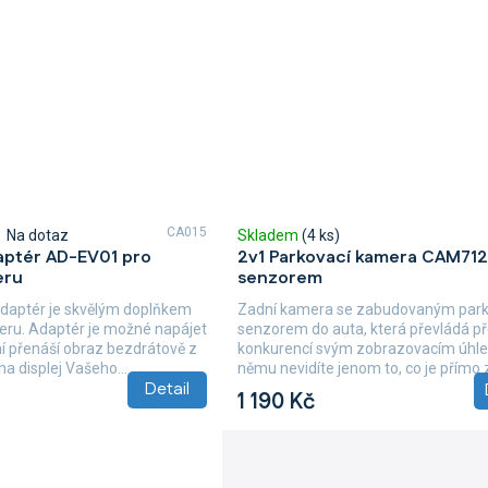
CA015
Na dotaz
Skladem
(4 ks)
aptér AD-EV01 pro
2v1 Parkovací kamera CAM712
eru
senzorem
adaptér je skvělým doplňkem
Zadní kamera se zabudovaným par
eru. Adaptér je možné napájet
senzorem do auta, která převládá p
ní přenáší obraz bezdrátově z
konkurencí svým zobrazovacím úhle
a displej Vašeho...
němu nevidíte jenom to, co je přímo
Detail
vozem, ale...
1 190 Kč