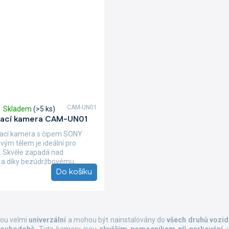
CAM-UN01
Skladem
(>5 ks)
vací kamera CAM-UN01
vací kamera s čipem SONY
ým tělem je ideální pro
. Skvěle zapadá nad
u a díky bezúdržbovému
Do košíku
O
v
sou velmi
univerzální
a mohou být nainstalovány do
všech druhů vozid
l
dlouhodobě
. Tyto kamery jsou
skvělým pomocníkem
při parkování
,