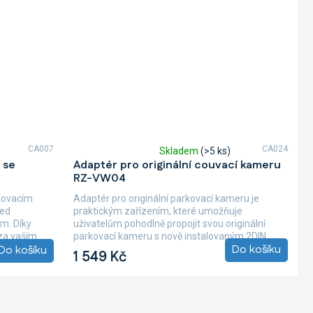
CA007
CA024
Skladem
(>5 ks)
Průměrné
 se
Adaptér pro originální couvací kameru
hodnocení
RZ-VW04
produktu
je
kovacím
Adaptér pro originální parkovací kameru je
5,0
řed
praktickým zařízením, které umožňuje
z
m. Díky
uživatelům pohodlně propojit svou originální
5
 za vaším
parkovací kameru s nově instalovaným 2DIN...
hvězdiček.
Do košíku
Do košíku
1 549 Kč