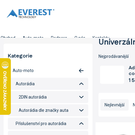
Přejít
na
obsah
Obchod
Auto-moto
Podpora
O nás
Kontakty
P
Univerzál
o
s
Kategorie
Přeskočit
Nejprodávanější
t
kategorie
r
Ad
Auto-moto
a
co
n
1 
Autorádia
n
í
Ř
2DIN autorádia
p
a
Nejlevnější
N
a
z
Autorádia dle značky auta
n
e
e
n
Příslušenství pro autorádia
V
l
í
ý