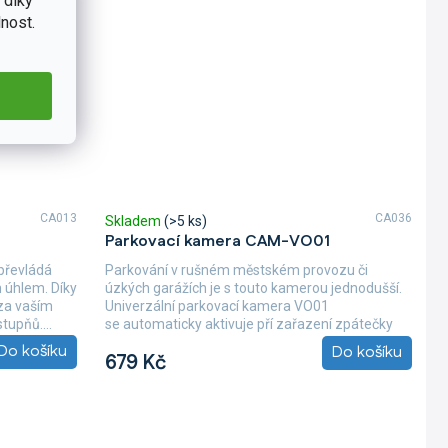
 díky
nost.
CA013
CA036
Skladem
(>5 ks)
Parkovací kamera CAM-VO01
převládá
Parkování v rušném městském provozu či
 úhlem. Díky
úzkých garážích je s touto kamerou jednodušší.
 za vaším
Univerzální parkovací kamera VO01
tupňů....
se automaticky aktivuje pří zařazení zpátečky
spolu...
Do košíku
Do košíku
679 Kč