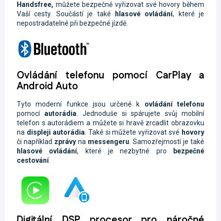
Handsfree,
můžete
bezpečně vyřizovat své hovory během
Vaší cesty. Součástí je také
hlasové ovládání
, které je
nepostradatelné při bezpečné jízdě.
Ovládání telefonu pomocí CarPlay a
Android Auto
Tyto moderní funkce jsou určené k
ovládání telefonu
pomocí
autorádia
. Jednoduše si spárujete svůj mobilní
telefon s autorádiem a můžete si hravě zrcadlit obrazovku
na
displeji autorádia
. Také si můžete vyřizovat své
hovory
či například
zprávy
na
messengeru
. Samozřejmostí je také
hlasové ovládání
, které je nezbytné pro
bezpečné
cestování
.
Digitální DSP procesor pro náročné