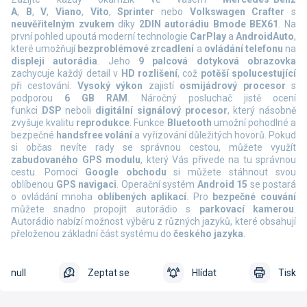
A
,
B
,
V
,
Viano
,
Vito
,
Sprinter
nebo
Volkswagen Crafter
s
neuvěřitelným zvukem
díky
2DIN autorádiu Bmode BEX61
. Na
první pohled upoutá moderní technologie
CarPlay
a
AndroidAuto
,
které umožňují
bezproblémové zrcadlení
a
ovládání telefonu
na
displeji autorádia
. Jeho
9 palcová dotyková obrazovka
zachycuje každý detail v
HD rozlišení
, což
potěší spolucestující
při cestování.
Vysoký výkon
zajistí
osmijádrový procesor
s
podporou
6 GB RAM
. Náročný posluchač jistě ocení
funkci
DSP
neboli
digitální signálový procesor
, který násobně
zvyšuje kvalitu
reprodukce
.
Funkce
Bluetooth
umožní pohodlné a
bezpečné
handsfree volání
a vyřizování důležitých hovorů. Pokud
si občas nevíte rady se správnou cestou, můžete využít
zabudovaného GPS modulu
, který Vás přivede na tu správnou
cestu. Pomocí
Google obchodu
si můžete stáhnout svou
oblíbenou
GPS navigaci
. Operační systém
Android 15
se postará
o ovládání mnoha
oblíbených aplikací
. Pro
bezpečné couvání
můžete snadno propojit autorádio s
parkovací kamerou
.
Autorádio nabízí možnost výběru z různých jazyků, které obsahují
přeloženou základní část systému do
českého jazyka
.
null
Zeptat se
Hlídat
Tisk