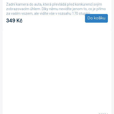
produktu
Zadní kamera do auta, která převládá před konkurencí svým
je
zobrazovacím úhlem. Díky němu nevidíte jenom to, co je přímo
5,0
za vaším vozem, ale vidíte vše v rozsahu 170 stupňů....
z
Do košíku
349 Kč
5
hvězdiček.