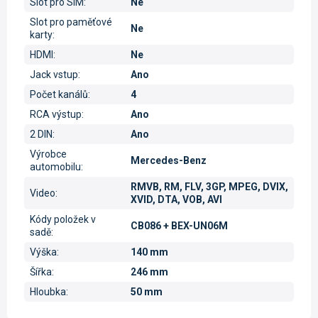
Slot pro SIM
:
Ne
Slot pro paměťové
Ne
karty
:
HDMI
:
Ne
Jack vstup
:
Ano
Počet kanálů
:
4
RCA výstup
:
Ano
2 DIN
:
Ano
Výrobce
Mercedes-Benz
automobilu
:
RMVB, RM, FLV, 3GP, MPEG, DVIX,
Video
:
XVID, DTA, VOB, AVI
Kódy položek v
CB086 + BEX-UN06M
sadě
:
Výška
:
140 mm
Šířka
:
246 mm
Hloubka
:
50 mm