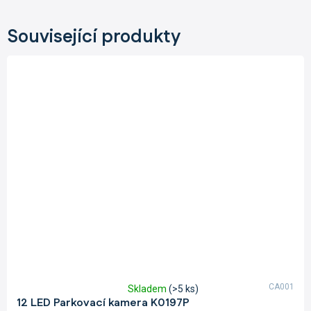
Související produkty
CA001
Skladem
(>5 ks)
Průměrné
12 LED Parkovací kamera K0197P
hodnocení