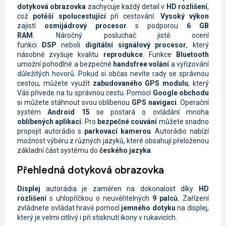
dotyková obrazovka
zachycuje každý detail v
HD rozlišení
,
což
potěší spolucestující
při cestování.
Vysoký výkon
zajistí
osmijádrový procesor
s podporou
6 GB
RAM
. Náročný posluchač jistě ocení
funkci
DSP
neboli
digitální signálový procesor
, který
násobně zvyšuje kvalitu
reprodukce
.
Funkce
Bluetooth
umožní pohodlné a bezpečné
handsfree volání
a vyřizování
důležitých hovorů. Pokud si občas nevíte rady se správnou
cestou, můžete využít
zabudovaného GPS modulu
, který
Vás přivede na tu správnou cestu. Pomocí
Google obchodu
si můžete stáhnout svou oblíbenou
GPS navigaci
. Operační
systém
Android 15
se postará o ovládání mnoha
oblíbených aplikací
. Pro
bezpečné couvání
můžete snadno
propojit autorádio s
parkovací kamerou
. Autorádio nabízí
možnost výběru z různých jazyků, které obsahují přeloženou
základní část systému do
českého jazyka
.
Přehledná dotyková obrazovka
Displej
autorádia je zaměřen na dokonalost díky
HD
rozlišení
s uhlopříčkou o neuvěřitelných
9 palců.
Zařízení
zvládnete ovládat hravě pomocí
jemného dotyku
na displej,
který je velmi citlivý i při stisknutí ikony v rukavicích.