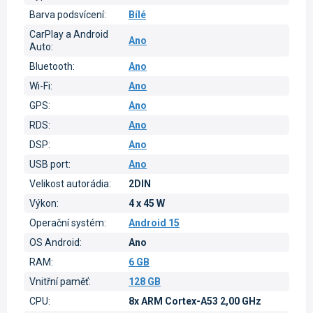
Barva podsvícení
:
Bílé
CarPlay a Android
Ano
Auto
:
Bluetooth
:
Ano
Wi-Fi
:
Ano
GPS
:
Ano
RDS
:
Ano
DSP
:
Ano
USB port
:
Ano
Velikost autorádia
:
2DIN
Výkon
:
4 x 45 W
Operační systém
:
Android 15
OS Android
:
Ano
RAM
:
6 GB
Vnitřní paměť
:
128 GB
CPU
:
8x ARM Cortex-A53 2,00 GHz