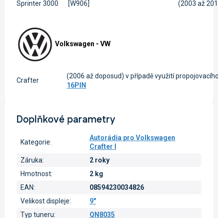
Sprinter 3000
[W906]
(2003 až 201
Volkswagen - VW
(2006 až doposud) v případě využití propojovacíh
Crafter
16PIN
Doplňkové parametry
Autorádia pro Volkswagen
Kategorie
:
Crafter I
Záruka
:
2 roky
Hmotnost
:
2 kg
EAN
:
08594230034826
Velikost displeje
:
9"
Typ tuneru
:
QN8035