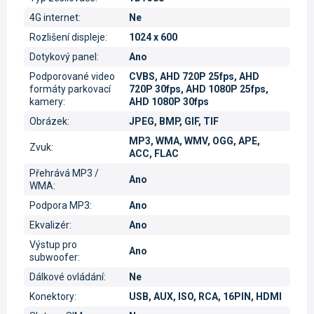
4G internet
:
Ne
Rozlišení displeje
:
1024 x 600
Dotykový panel
:
Ano
Podporované video
CVBS, AHD 720P 25fps, AHD
formáty parkovací
720P 30fps, AHD 1080P 25fps,
kamery
:
AHD 1080P 30fps
Obrázek
:
JPEG, BMP, GIF, TIF
MP3, WMA, WMV, OGG, APE,
Zvuk
:
ACC, FLAC
Přehrává MP3 /
Ano
WMA
:
Podpora MP3
:
Ano
Ekvalizér
:
Ano
Výstup pro
Ano
subwoofer
:
Dálkové ovládání
:
Ne
Konektory
:
USB, AUX, ISO, RCA, 16PIN, HDMI