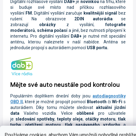
Digitální rozhlasové vysílání
DAB+
je
novinkou
na trhu, které
si buduje své místo nad příčkou rozhlasového
vysílání
FM.
Digitální vysílání zaručuje
kvalitnější signál
bez
rušení. Na obrazovce
2DIN autorádi
a
se
zobrazují
obrázky
z vysílání,
fotografie
moderátorů
,
schéma počasí
a jiné, bez nutnosti připojení k
internetu. Pro digitální vysílání
DAB+
je nutné mít speciální
anténu, kterou naleznete v naší nabídce. Anténa se
jednoduše propojí s autorádiem pomocí
USB portu.
Mějte své auto neustále pod kontrolou
Populárním doplňkem dnešní doby jsou
autodiagnostiky
OBD II
, které je možné propojit pomocí
Bluetooth
či
Wi-Fi
s
autorádiem. Díky tomu můžete sledovat
aktuální jízdní
data
Vašeho vozidla.
Velice
oblíbené
pro uživatele
je
sledování spotřeby
,
teploty oleje
,
otáčky motoru
,
tlak
turba
,
přetížení motoru
,
tlak nasávaného vzduchu
a
spoustu dalších užitečných údajů. Samozřejmostí je také
Používáme cookies, abychom Vám umožnili pohodlné prohlíže