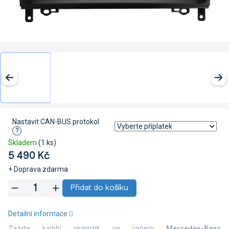
Nastavit CAN-BUS protokol
?
Skladem
(1 ks)
5 490 Kč
+ Doprava zdarma
Měrná
Přidat do košíku
cena:
Detailní informace
Zažijte každý okamžik ve vašem
Mercedes-Benz