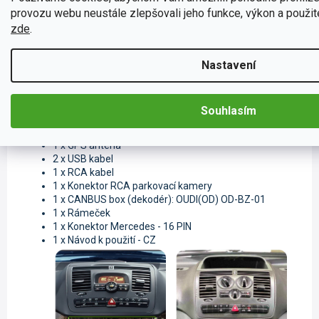
diagnostika
samotného vozidla.
Doporučujeme
pro
provozu webu neustále zlepšovali jeho funkce, výkon a použite
uživatele nainstalovat do zařízení aplikaci
Car Scanner ELM
zde
.
OBD2
, která je ověřená a dostupná v
Google obchodu
.
Nastavení
Souhlasím
Příslušenství k autorádiu
1 x GPS anténa
2 x USB kabel
1 x RCA kabel
1 x Konektor RCA parkovací kamery
1 x CANBUS box (dekodér): OUDI(OD) OD-BZ-01
1 x Rámeček
1 x Konektor Mercedes - 16 PIN
1 x Návod k použití - CZ