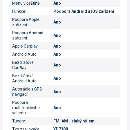
Menu v češtině
:
Ano
Funkce
:
Podpora Android a iOS zařízení
Podpora Apple
Ano
zařízení
:
Podpora Android
Ano
zařízení
:
Apple Carplay
:
Ano
Android Auto
:
Ano
Bezdrátové
Ano
CarPlay
:
Bezdrátové
Ano
Android Auto
:
Autorádia s GPS
Ano
navigací
:
Podpora
multifunkčního
Ano
volantu
:
Tunery
:
FM, AM - slabý příjem
Typ zesilovače
:
YD7388