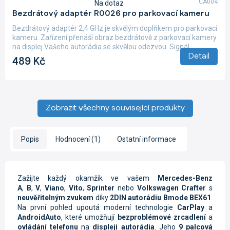
CA004
Na dotaz
Průměrné
Bezdrátový adaptér R0026 pro parkovací kameru
hodnocení
produktu
Bezdrátový adaptér 2,4 GHz je skvělým doplňkem pro parkovací
je
kameru. Zařízení přenáší obraz bezdrátově z parkovací kamery
4,9
na displej Vašeho autorádia se skvělou odezvou. Signál...
z
Detail
489 Kč
5
hvězdiček.
Zobrazit všechny související produkty
Popis
Hodnocení (1)
Ostatní informace
Zažijte každý okamžik ve vašem
Mercedes-Benz
A
,
B
,
V
,
Viano
,
Vito
,
Sprinter
nebo
Volkswagen Crafter
s
neuvěřitelným zvukem
díky
2DIN autorádiu Bmode BEX61
.
Na první pohled upoutá moderní technologie
CarPlay
a
AndroidAuto
, které umožňují
bezproblémové zrcadlení
a
ovládání telefonu
na
displeji autorádia
. Jeho
9 palcová