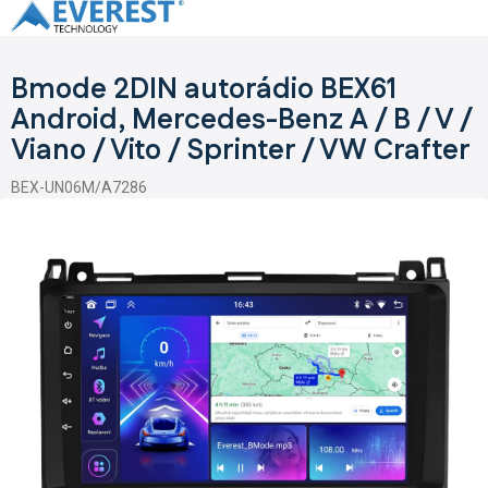
Přejít
na
obsah
Bmode 2DIN autorádio BEX61
Android, Mercedes-Benz A / B / V /
Viano / Vito / Sprinter / VW Crafter
BEX-UN06M/A7286