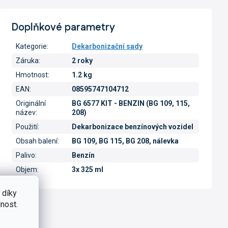
Doplňkové parametry
Kategorie
:
Dekarbonizační sady
Záruka
:
2 roky
Hmotnost
:
1.2 kg
EAN
:
08595747104712
Originální
BG 6577 KIT - BENZIN (BG 109, 115,
název
:
208)
Použití
:
Dekarbonizace benzínových vozidel
Obsah balení
:
BG 109, BG 115, BG 208, nálevka
Palivo
:
Benzín
Objem
:
3x 325 ml
 díky
nost.