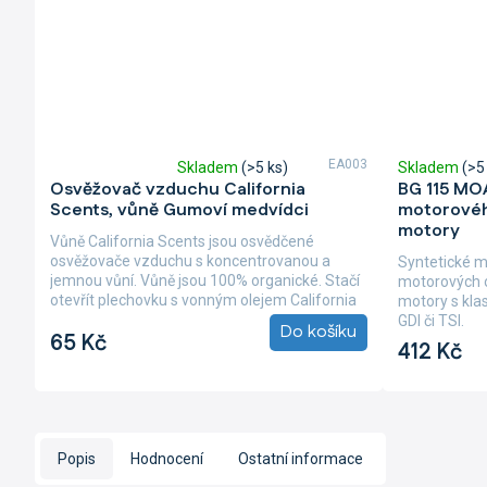
EA003
Skladem
(>5 ks)
Skladem
(>5
Průměrné
Osvěžovač vzduchu California
BG 115 MOA
hodnocení
Scents, vůně Gumoví medvídci
motorovéh
produktu
motory
je
Vůně California Scents jsou osvědčené
5,0
osvěžovače vzduchu s koncentrovanou a
Syntetické m
z
jemnou vůní. Vůně jsou 100% organické. Stačí
motorových o
5
otevřít plechovku s vonným olejem California
motory s kla
hvězdiček.
Scents,...
GDI či TSI.
Do košíku
65 Kč
412 Kč
Popis
Hodnocení
Ostatní informace