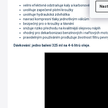
velmi efektivně odstraňuje kaly a karbonové úsady z o
Nast
uvolňuje zapečené pístní kroužky
uvolňuje hydraulická zdvihátka
navrací kompresní tlaky jednotlivým válcům
bezpečný pro o-kroužky a těsnění
snižuje riziko přechodu na kvalitnější olejovou náplň
vhodný pro dekarbonizaci benzínových i naftových mot
pravidelným používáním prodlužuje životnost filtru pevn
Dávkování: jedno balení 325 ml na 4-6 litrů oleje.