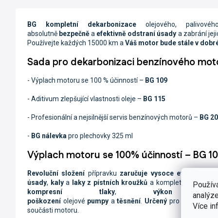
BG kompletní dekarbonizace
olejového, palivové
absolutně
bezpečně
a
efektivně odstraní úsady
a zabrání jeji
Používejte každých 15000 km a
Váš motor bude stále v dobr
Sada pro dekarbonizaci benzínového mot
- Výplach motoru se 100 % účinností –
BG 109
- Aditivum zlepšující vlastnosti oleje –
BG 115
- Profesionální a nejsilnější servis benzínových motorů –
BG 20
-
BG nálevka
pro plechovky 325 ml
Výplach motoru se 100% účinností – BG 1
Revoluční složení
přípravku
zaručuje vysoce efektivní
a
v
úsady
,
kaly
a
laky z pístních kroužků
a kompletního
olejov
Použív
kompresní tlaky
,
výkon mot
analýze
poškození
olejové
pumpy
a
těsnění
.
Určený
pro
zážehové
i
Více in
součásti motoru.