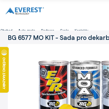
Přejít
na
obsah
Obchod
Auto-moto
Podpora
O nás
Kontakty
BG 6577 MO KIT - Sada pro dekarb