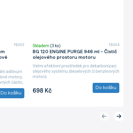
FB003
FB004
Skladem
(3 ks)
um
BG 120 ENGINE PURGE 946 ml - Čistič
ové
olejového prostoru motoru
Velmi efektivní prostředek pro dekarbonizaci
olejového systému dieselových či benzínových
lní aditivum
motorů.
elové motory,
vných částic,
Do košíku
698 Kč
Do košíku
Předchozí
Další
produkt
produk