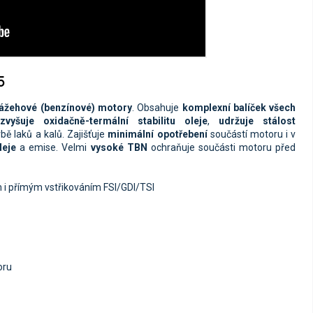
5
ážehové (benzínové) motory
. Obsahuje
komplexní balíček všech
zvyšuje oxidačně-termální stabilitu oleje
,
udržuje stálost
rbě laků a kalů. Zajišťuje
minimální opotřebení
součástí motoru i v
leje
a emise. Velmi
vysoké TBN
ochraňuje součásti motoru před
 i přímým vstřikováním FSI/GDI/TSI
oru