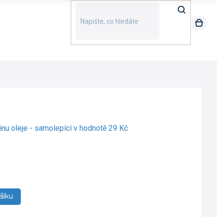
ěnu oleje - samolepící
v hodnotě 29 Kč
šíku