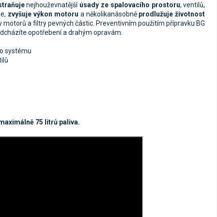
traňuje
nejhouževnatější
úsady ze spalovacího prostoru
, ventilů,
e,
zvyšuje výkon motoru
a několikanásobně
prodlužuje životnost
 motorů a filtry pevných částic. Preventivním použitím přípravku BG
edcházíte opotřebení a drahým opravám.
ho systému
ilů
maximálně 75 litrů paliva.