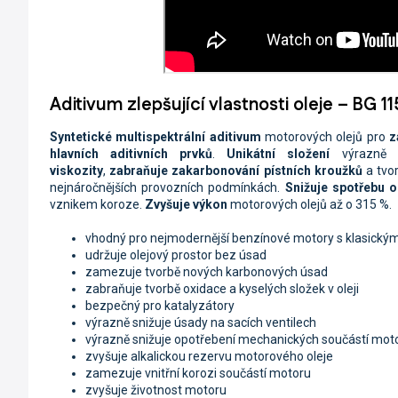
Aditivum zlepšující vlastnosti oleje – BG 11
Syntetické multispektrální aditivum
motorových olejů pro
z
hlavních aditivních prvků
.
Unikátní složení
výrazně
viskozity
,
zabraňuje zakarbonování pístních kroužků
a tvo
nejnáročnějších provozních podmínkách.
Snižuje spotřebu o
vznikem koroze.
Zvyšuje výkon
motorových olejů až o 315 %.
vhodný pro nejmodernější benzínové motory s klasickým
udržuje olejový prostor bez úsad
zamezuje tvorbě nových karbonových úsad
zabraňuje tvorbě oxidace a kyselých složek v oleji
bezpečný pro katalyzátory
výrazně snižuje úsady na sacích ventilech
výrazně snižuje opotřebení mechanických součástí mot
zvyšuje alkalickou rezervu motorového oleje
zamezuje vnitřní korozi součástí motoru
zvyšuje životnost motoru