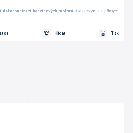
í dekarbonizaci benzínových motorů
s klasickým i s přímým
at se
Hlídat
Tisk