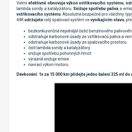
Velmi
efektivně obnovuje výkon
vstřikovacího systému
,
ods
lambda sondy a katalyzátoru.
Snižuje spotřebu paliva
a emis
vstřikovacího systému
. Absolutně bezpečné pro všechny typy
44K
udržujete
celý spalovací systém ve
vynikajícím stavu
, př
bezkonkurenčně nejsilnější čistič benzínového palivové
odstraňuje karbonové úsady ze vstřikovačů paliva a vent
odstraňuje karbonové úsady ze spalovacího prostoru
čistí lambda sondy a katalyzátory
snižuje spotřebu pohonných hmot
výrazně snižuje emise
navrací výkon motoru
Dávkování: 1x za 15 000 km přidejte jedno balení 325 ml do 