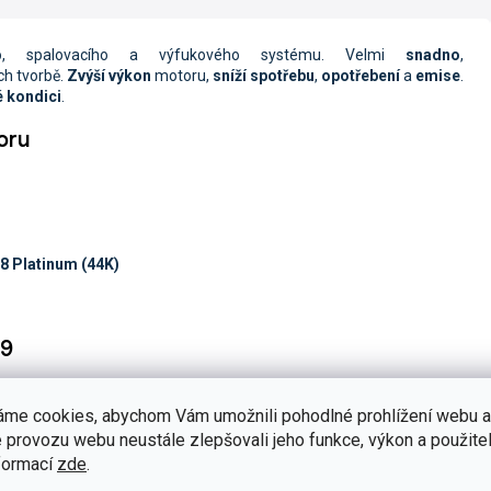
ho, spalovacího a výfukového systému. Velmi
snadno
,
ch tvorbě.
Zvýší výkon
motoru,
sníží spotřebu
,
opotřebení
a
emise
.
é kondici
.
oru
8 Platinum (44K)
09
elmi silný účinek
. Velmi rychle
odstraňuje
veškeré
houževnaté
ého prostoru
v motoru. Vše během 10 až 20 minut.
Navrací zpět
áme cookies, abychom Vám umožnili pohodlné prohlížení webu a
oru
,
snižuje emise
.
Zabraňuje
 provozu webu neustále zlepšovali jeho funkce, výkon a použitel
vznětové motory
.
Plně bezpečný
pro všechny kovové i nekovové
formací
zde
.