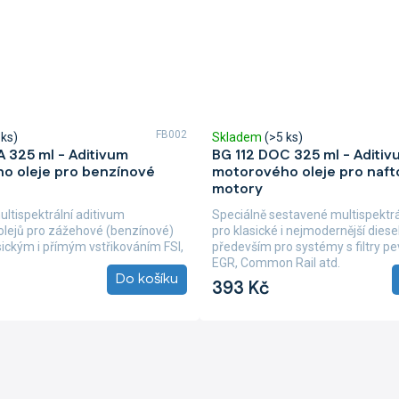
FB002
 ks)
Skladem
(>5 ks)
 325 ml - Aditivum
BG 112 DOC 325 ml - Aditiv
o oleje pro benzínové
motorového oleje pro naft
motory
ultispektrální aditivum
Speciálně sestavené multispektrá
lejů pro zážehové (benzínové)
pro klasické i nejmodernější dies
sickým i přímým vstřikováním FSI,
především pro systémy s filtry pe
EGR, Common Rail atd.
Do košíku
393 Kč