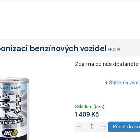
onizaci benzínových vozidel
FB009
Zdarma od nás dostanete
+ Štítek na vým
Skladem
(5 ks)
1 409 Kč
Měrná
Přidat do ko
cena: