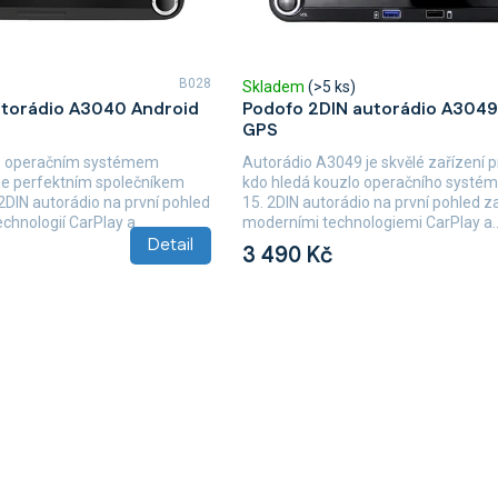
B028
Skladem
(>5 ks)
utorádio A3040 Android
Podofo 2DIN autorádio A3049
GPS
s operačním systémem
Autorádio A3049 je skvělé zařízení 
ne perfektním společníkem
kdo hledá kouzlo operačního systé
2DIN autorádio na první pohled
15. 2DIN autorádio na první pohled 
chnologií CarPlay a
moderními technologiemi CarPlay a..
Detail
3 490 Kč