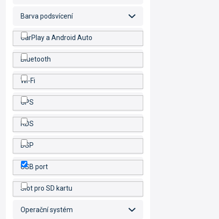
Barva podsvícení
CarPlay a Android Auto
Bluetooth
Wi-Fi
GPS
RDS
DSP
USB port
Slot pro SD kartu
Operační systém