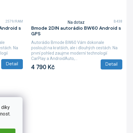
2579/RAM
B438
Na dotaz
Průměrné
Android s
Bmode 2DIN autorádio BW60 Android s
hodnocení
GPS
produktu
je
ale
Autorádio Bmode BW60 Vám dokonale
4,7
cestách. Na
poslouží na kratších, ale i dlouhých cestách. Na
z
ogií
první pohled zaujme moderní technologií
5
CarPlay a AndroidAuto,...
hvězdiček.
Detail
Detail
4 790 Kč
 díky
nost.