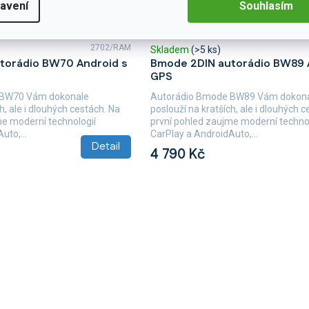
avení
Souhlasím
2702/RAM
Skladem
(>5 ks)
torádio BW70 Android s
Bmode 2DIN autorádio BW89 
GPS
 BW70 Vám dokonale
Autorádio Bmode BW89 Vám dokon
h, ale i dlouhých cestách. Na
poslouží na kratších, ale i dlouhých 
me moderní technologií
první pohled zaujme moderní technol
uto,...
CarPlay a AndroidAuto,...
Detail
4 790 Kč