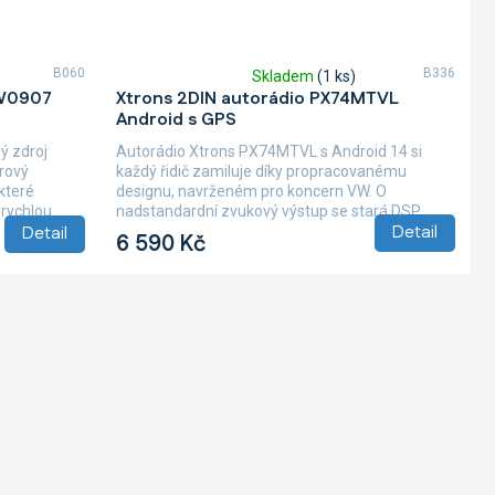
B060
B336
Skladem
(1 ks)
Průměrné
VW0907
Xtrons 2DIN autorádio PX74MTVL
hodnocení
Android s GPS
produktu
je
ý zdroj
Autorádio Xtrons PX74MTVL s Android 14 si
5,0
drový
každý řidič zamiluje díky propracovanému
z
které
designu, navrženém pro koncern VW. O
5
 rychlou
nadstandardní zvukový výstup se stará DSP...
hvězdiček.
Detail
Detail
6 590 Kč