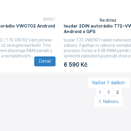
B055/1
Na dotaz
Průměrné
utorádio VW0702 Android
Isudar 2DIN autorádio T72-
hodnocení
Android s GPS
produktu
je
2 / T75-VW702 Vám přinese
Isudar T72-VW0907 nabízí nekonečn
5,0
 už cestujete kamkoliv. Toto
zábavy. Zajišťuje to výkonný osmijá
z
ízení disponuje RAM pamětí o
procesor Cortex a 4 GB RAM paměť, 
5
B a osmijádrovým...
společně zabezpečují plynulý chod a
hvězdiček.
Detail
odezvu. Pro...
6 590 Kč
Načíst 7 dalších
S
1
2
O
t
v
r
Nahoru
á
l
n
á
k
d
o
a
v
c
á