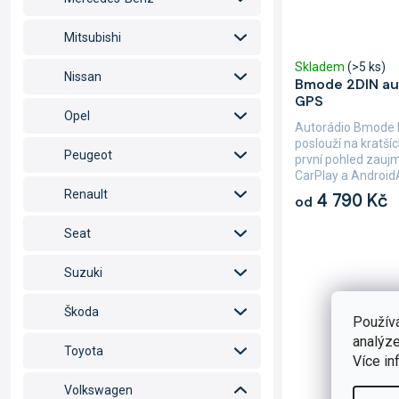
Mitsubishi
Skladem
(>5 ks)
Nissan
Bmode 2DIN au
GPS
Opel
Autorádio Bmode
poslouží na kratšíc
Peugeot
první pohled zauj
CarPlay a AndroidA
Renault
4 790 Kč
od
Seat
Suzuki
Škoda
Použív
analýze
Toyota
Více in
Volkswagen