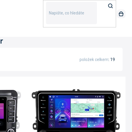
r
položek celkem
19