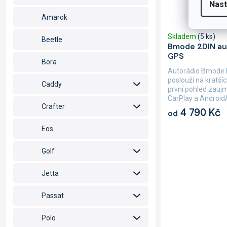
Nast
Amarok
Skladem
(5 ks)
Beetle
Bmode 2DIN au
GPS
Bora
Autorádio Bmode
poslouží na kratšíc
Caddy
první pohled zauj
CarPlay a AndroidA
Crafter
4 790 Kč
od
Eos
Golf
Jetta
Passat
Polo