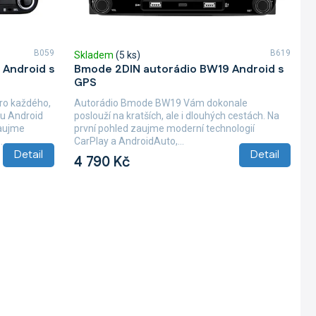
B059
B619
Skladem
(5 ks)
 Android s
Bmode 2DIN autorádio BW19 Android s
GPS
pro každého,
Autorádio Bmode BW19 Vám dokonale
mu Android
poslouží na kratších, ale i dlouhých cestách. Na
zaujme
první pohled zaujme moderní technologií
.
CarPlay a AndroidAuto,...
Detail
Detail
4 790 Kč