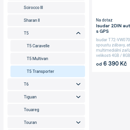
Scirocco III
Na dotaz
Sharan II
Isudar 2DIN a
s GPS
T5
Isudar T72-VW070
spoustu zábavy, ať
T5 Caravelle
multimediální zař
velikosti 4GB / 8G
T5 Multivan
6 390 Kč
od
T5 Transporter
T6
Tiguan
Touareg
Touran