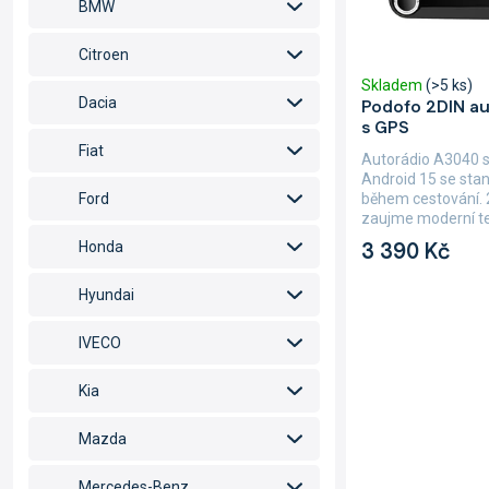
BMW
ů
u
k
Citroen
t
Skladem
(>5 ks)
ů
Dacia
Podofo 2DIN a
s GPS
Fiat
Autorádio A3040 
Android 15 se sta
během cestování. 
Ford
zaujme moderní te
AndroidAuto,...
3 390 Kč
Honda
Hyundai
IVECO
Kia
Mazda
Mercedes-Benz