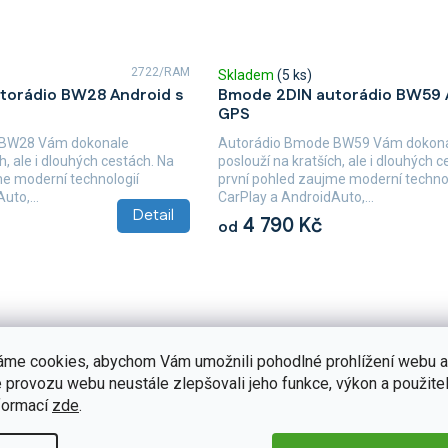
2722/RAM
Skladem
(5 ks)
torádio BW28 Android s
Bmode 2DIN autorádio BW59 
GPS
 BW28 Vám dokonale
Autorádio Bmode BW59 Vám dokon
h, ale i dlouhých cestách. Na
poslouží na kratších, ale i dlouhých 
me moderní technologií
první pohled zaujme moderní technol
uto,...
CarPlay a AndroidAuto,...
Detail
4 790 Kč
od
áme cookies, abychom Vám umožnili pohodlné prohlížení webu a
 provozu webu neustále zlepšovali jeho funkce, výkon a použitel
formací
zde
.