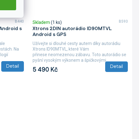
B440
B593
Skladem
(1 ks)
Android s
Xtrons 2DIN autorádio ID90MTVL
Android s GPS
ale
Užívejte si dlouhé cesty autem díky autorádiu
cestách. Na
Xtrons ID90MTVL, které Vám
ogií
přinese neomezenou zábavu. Toto autorádio se
pyšní vysokým výkonem a špičkovými
Detail
Detail
funkcemi....
5 490 Kč