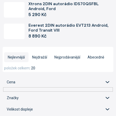
Xtrons 2DIN autorádio IDS70QSFBL
Android, Ford
5 290 Kč
Everest 2DIN autorádio EVT213 Android,
Ford Transit VIII
8 890 Kč
Ř
a
Nejlevnější
Nejdražší
Nejprodávanější
Abecedně
z
e
položek celkem
20
n
í
Cena
p
r
o
Značky
d
u
Velikost displeje
k