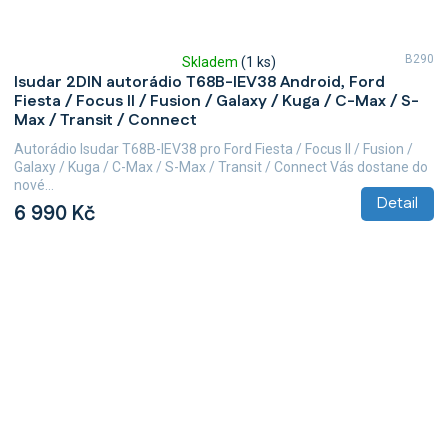
B290
Skladem
(1 ks)
Průměrné
Isudar 2DIN autorádio T68B-IEV38 Android, Ford
hodnocení
Fiesta / Focus II / Fusion / Galaxy / Kuga / C-Max / S-
produktu
Max / Transit / Connect
je
5,0
Autorádio Isudar T68B-IEV38 pro Ford Fiesta / Focus II / Fusion /
z
Galaxy / Kuga / C-Max / S-Max / Transit / Connect Vás dostane do
5
nové...
hvězdiček.
Detail
6 990 Kč