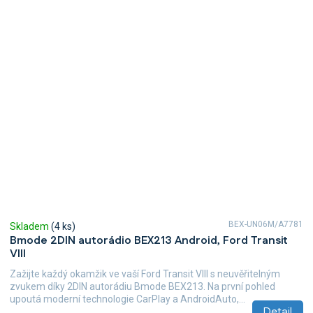
BEX-UN06M/A7781
Skladem
(4 ks)
Bmode 2DIN autorádio BEX213 Android, Ford Transit
VIII
Zažijte každý okamžik ve vaší Ford Transit VIII s neuvěřitelným
zvukem díky 2DIN autorádiu Bmode BEX213. Na první pohled
upoutá moderní technologie CarPlay a AndroidAuto,...
Detail