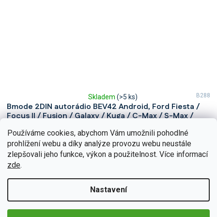
B288
Skladem
(>5 ks)
Průměrné
Bmode 2DIN autorádio BEV42 Android, Ford Fiesta /
hodnocení
Focus II / Fusion / Galaxy / Kuga / C-Max / S-Max /
produktu
Transit / Connect
je
Používáme cookies, abychom Vám umožnili pohodlné
5,0
Zažijte každý okamžik ve vašem Ford Fiesta / Focus II / Fusion /
prohlížení webu a díky analýze provozu webu neustále
z
Galaxy / Kuga / C-Max / S-Max / Transit / Connect s neuvěřitelným
zlepšovali jeho funkce, výkon a použitelnost. Více informací
5
zvukem díky 2DIN autorádiu Bmode...
hvězdiček.
Detail
zde
.
4 990 Kč
Nastavení