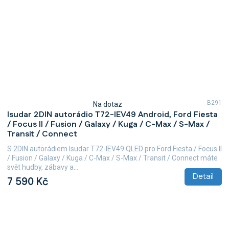
B291
Na dotaz
Průměrné
Isudar 2DIN autorádio T72-IEV49 Android, Ford Fiesta
hodnocení
/ Focus II / Fusion / Galaxy / Kuga / C-Max / S-Max /
produktu
Transit / Connect
je
5,0
S 2DIN autorádiem Isudar T72-IEV49 QLED pro Ford Fiesta / Focus II
z
/ Fusion / Galaxy / Kuga / C-Max / S-Max / Transit / Connect máte
5
svět hudby, zábavy a...
hvězdiček.
Detail
7 590 Kč