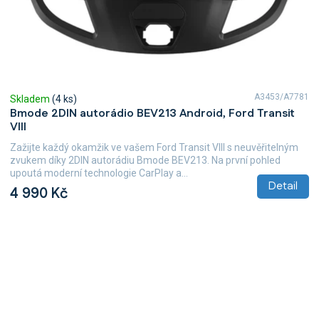
A3453/A7781
Skladem
(4 ks)
Bmode 2DIN autorádio BEV213 Android, Ford Transit
VIII
Zažijte každý okamžik ve vašem Ford Transit VIII s neuvěřitelným
zvukem díky 2DIN autorádiu Bmode BEV213. Na první pohled
upoutá moderní technologie CarPlay a...
Detail
4 990 Kč