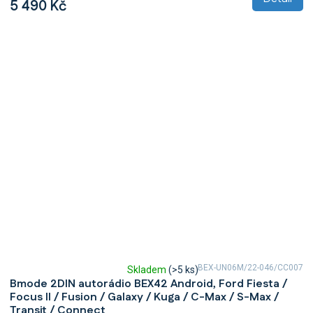
5 490 Kč
BEX-UN06M/22-046/CC007
Skladem
(>5 ks)
Průměrné
Bmode 2DIN autorádio BEX42 Android, Ford Fiesta /
hodnocení
Focus II / Fusion / Galaxy / Kuga / C-Max / S-Max /
produktu
Transit / Connect
je