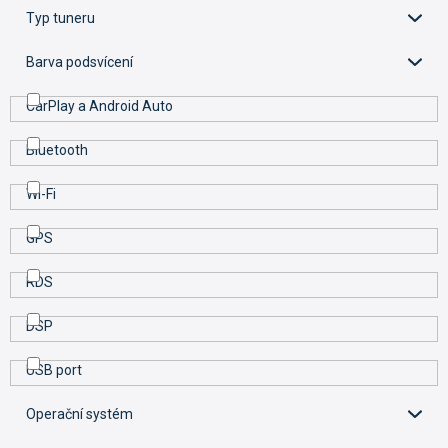
t
Typ tuneru
ů
Barva podsvícení
CarPlay a Android Auto
Bluetooth
Wi-Fi
GPS
RDS
DSP
USB port
Operační systém