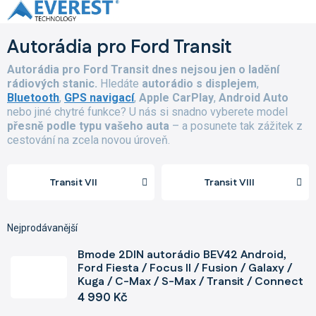
Přejít
na
obsah
Autorádia pro Ford Transit
Autorádia pro Ford Transit dnes nejsou jen o ladění
rádiových stanic.
Hledáte
autorádio s displejem
,
Bluetooth
,
GPS navigací
,
Apple CarPlay
,
Android Auto
nebo jiné chytré funkce? U nás si snadno vyberete model
přesně podle typu vašeho auta
– a posunete tak zážitek z
cestování na zcela novou úroveň.
Transit VII
Transit VIII
Nejprodávanější
Bmode 2DIN autorádio BEV42 Android,
Ford Fiesta / Focus II / Fusion / Galaxy /
Kuga / C-Max / S-Max / Transit / Connect
4 990 Kč