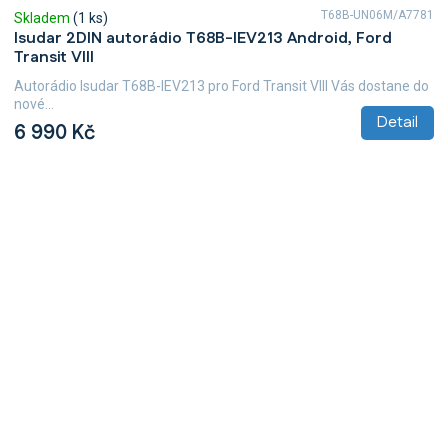
T68B-UN06M/A7781
Skladem
(1 ks)
Isudar 2DIN autorádio T68B-IEV213 Android, Ford
Transit VIII
Autorádio Isudar T68B-IEV213 pro Ford Transit VIII Vás dostane do
nové...
Detail
6 990 Kč