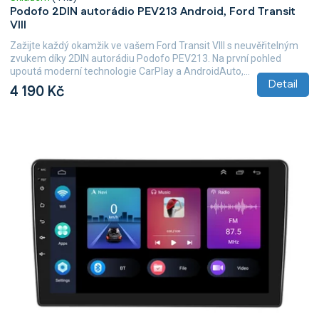
Podofo 2DIN autorádio PEV213 Android, Ford Transit
VIII
Zažijte každý okamžik ve vašem Ford Transit VIII s neuvěřitelným
zvukem díky 2DIN autorádiu Podofo PEV213. Na první pohled
upoutá moderní technologie CarPlay a AndroidAuto,...
Detail
4 190 Kč