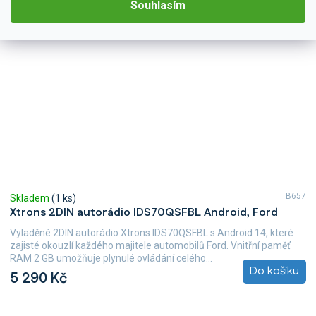
Souhlasím
B657
Skladem
(1 ks)
Xtrons 2DIN autorádio IDS70QSFBL Android, Ford
Vyladěné 2DIN autorádio Xtrons IDS70QSFBL s Android 14, které
zajisté okouzlí každého majitele automobilů Ford. Vnitřní paměť
RAM 2 GB umožňuje plynulé ovládání celého...
Do košíku
5 290 Kč