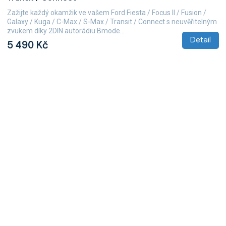
5,0
Zažijte každý okamžik ve vašem Ford Fiesta / Focus II / Fusion /
z
Galaxy / Kuga / C-Max / S-Max / Transit / Connect s neuvěřitelným
5
zvukem díky 2DIN autorádiu Bmode...
hvězdiček.
Detail
5 490 Kč