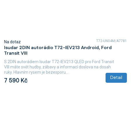
T72-UN04M/A7781
Na dotaz
Isudar 2DIN autorádio T72-IEV213 Android, Ford
Transit VIII
S 2DIN autorádiem Isudar T72-IEV213 QLED pro Ford Transit
VIII máte svět hudby, zábavy a informací doslova na dosah
ruky. Hlavním rysem je bezesporu...
Detail
7 590 Kč