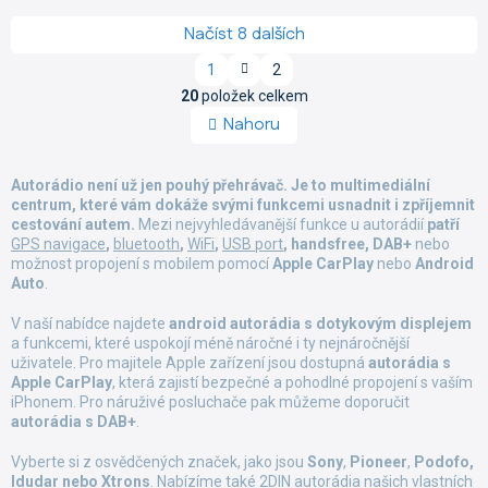
Načíst 8 dalších
S
1
2
t
O
r
20
položek celkem
v
á
Nahoru
l
n
á
k
d
o
Autorádio není už jen pouhý přehrávač. Je to multimediální
a
v
centrum, které vám dokáže svými funkcemi usnadnit i zpříjemnit
á
c
cestování autem.
Mezi nejvyhledávanější funkce u autorádií
n
patří
í
í
GPS navigace
,
bluetooth
,
WiFi
,
USB port
, handsfree, DAB+
nebo
p
možnost propojení s mobilem pomocí
Apple CarPlay
nebo
Android
r
Auto
.
v
k
V naší nabídce najdete
android autorádia
s dotykovým displejem
y
a funkcemi, které uspokojí méně náročné i ty nejnáročnější
v
uživatele. Pro majitele Apple zařízení jsou dostupná
autorádia s
ý
Apple CarPlay
, která zajistí bezpečné a pohodlné propojení s vaším
p
iPhonem. Pro náruživé posluchače pak můžeme doporučit
i
autorádia s DAB+
.
s
u
Vyberte si z osvědčených značek, jako jsou
Sony
,
Pioneer
,
Podofo,
Idudar nebo Xtrons
. Nabízíme také 2DIN autorádia našich vlastních