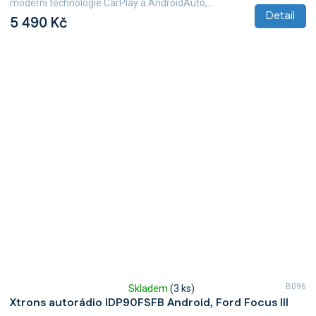
moderní technologie CarPlay a AndroidAuto,...
Detail
5 490 Kč
B096
Skladem
(3 ks)
Průměrné
Xtrons autorádio IDP90FSFB Android, Ford Focus III
hodnocení