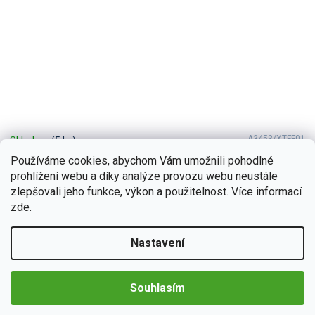
A3453/XTFF01
Skladem
(5 ks)
Bmode 2DIN autorádio BEV78 Android, Ford Focus III
Používáme cookies, abychom Vám umožnili pohodlné
prohlížení webu a díky analýze provozu webu neustále
Zažijte každý okamžik ve vašem Ford Focus III s neuvěřitelným
zvukem díky 2DIN autorádiu Bmode BEV78. Na první pohled upoutá
zlepšovali jeho funkce, výkon a použitelnost. Více informací
moderní technologie CarPlay a AndroidAuto,...
zde
.
Detail
4 990 Kč
Nastavení
Souhlasím