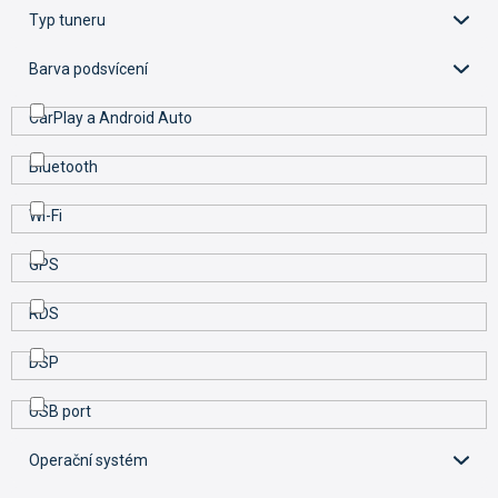
t
Typ tuneru
ů
Barva podsvícení
CarPlay a Android Auto
Bluetooth
Wi-Fi
GPS
RDS
DSP
USB port
Operační systém