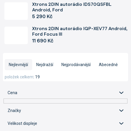
Xtrons 2DIN autorádio IDS70QSFBL
Android, Ford
5 290 Kč
Xtrons 2DIN autorádio IQP-XEV77 Android,
Ford Focus III
11 690 Kč
Ř
a
Nejlevnější
Nejdražší
Nejprodávanější
Abecedně
z
e
položek celkem
19
n
í
Cena
p
r
o
Značky
d
u
Velikost displeje
k