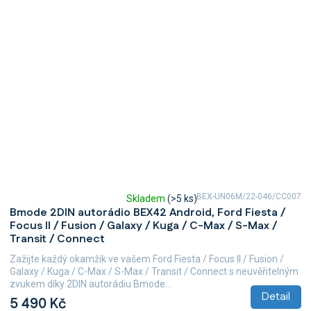
BEX-UN06M/22-046/CC007
Skladem
(>5 ks)
Průměrné
Bmode 2DIN autorádio BEX42 Android, Ford Fiesta /
hodnocení
Focus II / Fusion / Galaxy / Kuga / C-Max / S-Max /
produktu
Transit / Connect
je
5,0
Zažijte každý okamžik ve vašem Ford Fiesta / Focus II / Fusion /
z
Galaxy / Kuga / C-Max / S-Max / Transit / Connect s neuvěřitelným
5
zvukem díky 2DIN autorádiu Bmode...
hvězdiček.
Detail
5 490 Kč