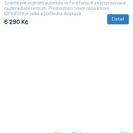
produktu
Změňte své originální autorádio ve Ford Focus III za propracované
je
multimediální centrum. Přednostním rysem rádia Xtrons
5,0
IDP90FSFB je velká a přehledná dotyková...
z
Detail
6 290 Kč
5
hvězdiček.