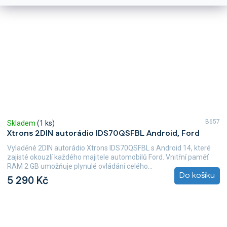
B657
Skladem
(1 ks)
Xtrons 2DIN autorádio IDS70QSFBL Android, Ford
Vyladěné 2DIN autorádio Xtrons IDS70QSFBL s Android 14, které
zajisté okouzlí každého majitele automobilů Ford. Vnitřní paměť
RAM 2 GB umožňuje plynulé ovládání celého...
Do košíku
5 290 Kč