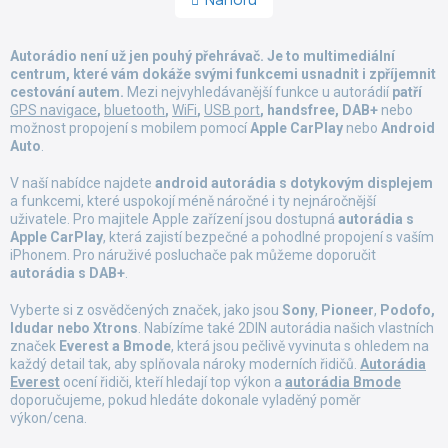
Nahoru
l
n
á
k
d
o
Autorádio není už jen pouhý přehrávač. Je to multimediální
a
v
centrum, které vám dokáže svými funkcemi usnadnit i zpříjemnit
á
c
cestování autem.
Mezi nejvyhledávanější funkce u autorádií
n
patří
í
í
GPS navigace
,
bluetooth
,
WiFi
,
USB port
, handsfree, DAB+
nebo
p
možnost propojení s mobilem pomocí
Apple CarPlay
nebo
Android
r
Auto
.
v
k
V naší nabídce najdete
android autorádia
s dotykovým displejem
y
a funkcemi, které uspokojí méně náročné i ty nejnáročnější
v
uživatele. Pro majitele Apple zařízení jsou dostupná
autorádia s
ý
Apple CarPlay
, která zajistí bezpečné a pohodlné propojení s vaším
p
iPhonem. Pro náruživé posluchače pak můžeme doporučit
i
autorádia s DAB+
.
s
u
Vyberte si z osvědčených značek, jako jsou
Sony
,
Pioneer
,
Podofo,
Idudar nebo Xtrons
. Nabízíme také 2DIN autorádia našich vlastních
značek
Everest a Bmode
, která jsou pečlivě vyvinuta s ohledem na
každý detail tak, aby splňovala nároky moderních řidičů.
Autorádia
Everest
ocení řidiči, kteří hledají top výkon a
autorádia Bmode
doporučujeme, pokud hledáte dokonale vyladěný poměr
výkon/cena.