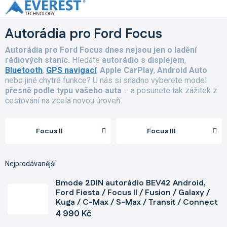
Přejít
na
obsah
Autorádia pro Ford Focus
Autorádia pro Ford Focus dnes nejsou jen o ladění
rádiových stanic.
Hledáte
autorádio s displejem
,
Bluetooth
,
GPS navigací
,
Apple CarPlay
,
Android Auto
nebo jiné chytré funkce? U nás si snadno vyberete model
přesně podle typu vašeho auta
– a posunete tak zážitek z
cestování na zcela novou úroveň.
Focus II
Focus III
Nejprodávanější
Bmode 2DIN autorádio BEV42 Android,
Ford Fiesta / Focus II / Fusion / Galaxy /
Kuga / C-Max / S-Max / Transit / Connect
4 990 Kč