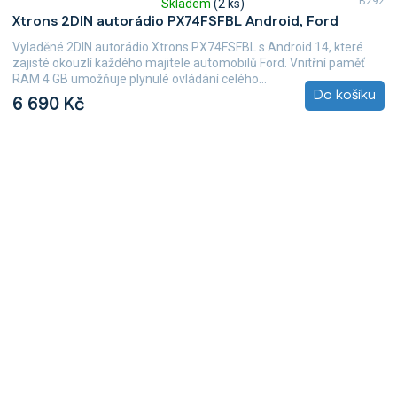
B292
Skladem
(2 ks)
Průměrné
Xtrons 2DIN autorádio PX74FSFBL Android, Ford
hodnocení
produktu
Vyladěné 2DIN autorádio Xtrons PX74FSFBL s Android 14, které
je
zajisté okouzlí každého majitele automobilů Ford. Vnitřní paměť
5,0
RAM 4 GB umožňuje plynulé ovládání celého...
z
Do košíku
6 690 Kč
5
hvězdiček.