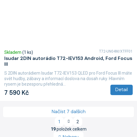
T72-UN04M/XTFF01
Skladem
(1 ks)
Isudar 2DIN autorádio T72-IEV153 Android, Ford Focus
III
S 2DIN autorádiem Isudar T72-IEV153 QLED pro Ford Focus III máte
svět hudby, zábavy a informací doslova na dosah ruky. Hlavním
rysem je bezesporu přehledná...
Detail
7 590 Kč
Načíst 7 dalších
S
1
2
t
O
r
19
položek celkem
v
á