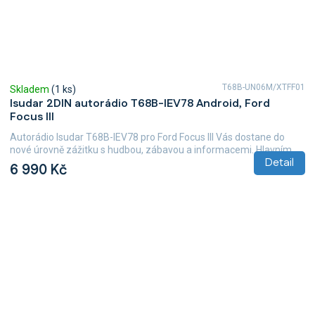
T68B-UN06M/XTFF01
Skladem
(1 ks)
Isudar 2DIN autorádio T68B-IEV78 Android, Ford
Focus III
Autorádio Isudar T68B-IEV78 pro Ford Focus III Vás dostane do
nové úrovně zážitku s hudbou, zábavou a informacemi. Hlavním...
Detail
6 990 Kč