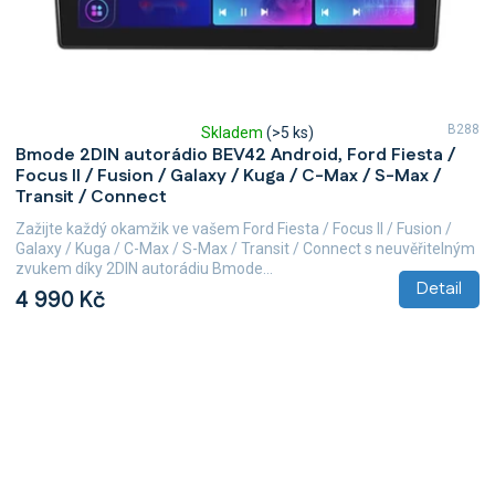
B288
Skladem
(>5 ks)
Průměrné
Bmode 2DIN autorádio BEV42 Android, Ford Fiesta /
hodnocení
Focus II / Fusion / Galaxy / Kuga / C-Max / S-Max /
produktu
Transit / Connect
je
5,0
Zažijte každý okamžik ve vašem Ford Fiesta / Focus II / Fusion /
z
Galaxy / Kuga / C-Max / S-Max / Transit / Connect s neuvěřitelným
5
zvukem díky 2DIN autorádiu Bmode...
hvězdiček.
Detail
4 990 Kč