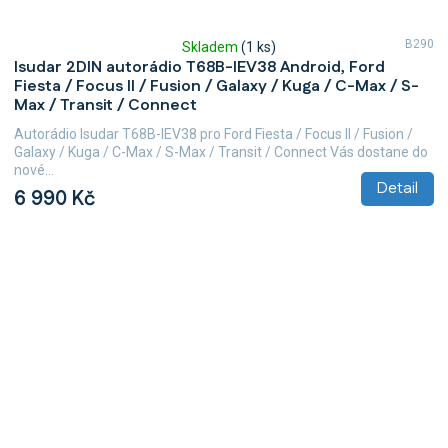
B290
Skladem
(1 ks)
Průměrné
Isudar 2DIN autorádio T68B-IEV38 Android, Ford
hodnocení
Fiesta / Focus II / Fusion / Galaxy / Kuga / C-Max / S-
produktu
Max / Transit / Connect
je
5,0
Autorádio Isudar T68B-IEV38 pro Ford Fiesta / Focus II / Fusion /
z
Galaxy / Kuga / C-Max / S-Max / Transit / Connect Vás dostane do
5
nové...
hvězdiček.
Detail
6 990 Kč