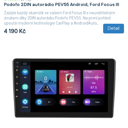
Podofo 2DIN autorádio PEV55 Android, Ford Focus III
Zažijte každý okamžik ve vašem Ford Focus III s neuvěřitelným
zvukem díky 2DIN autorádiu Podofo PEV55. Na první pohled
upoutá moderní technologie CarPlay a AndroidAuto,...
Detail
4 190 Kč