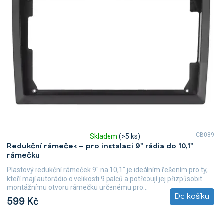
CB089
Skladem
(>5 ks)
Průměrné
Redukční rámeček – pro instalaci 9" rádia do 10,1"
hodnocení
rámečku
produktu
je
Plastový redukční rámeček 9" na 10,1" je ideálním řešením pro ty,
5,0
kteří mají autorádio o velikosti 9 palců a potřebují jej přizpůsobit
z
montážnímu otvoru rámečku určenému pro...
5
Do košíku
599 Kč
hvězdiček.