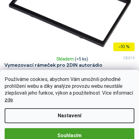
o
d
u
k
t
ů
–10 %
CB019
Skladem
(>5 ks)
Průměrné
Vymezovací rámeček pro 2DIN autorádio
hodnocení
produktu
Plastový vymezovací rámeček je vhodnou variantou pro všechny,
je
Používáme cookies, abychom Vám umožnili pohodlné
kteří se rozhodli vylepšit si svůj automobil novým 2DIN rádiem.
5,0
Rámeček je vhodný pro každého, kdo klade důraz na...
prohlížení webu a díky analýze provozu webu neustále
z
Do košíku
179 Kč
zlepšovali jeho funkce, výkon a použitelnost. Více informací
5
zde
.
hvězdiček.
Nastavení
Souhlasím