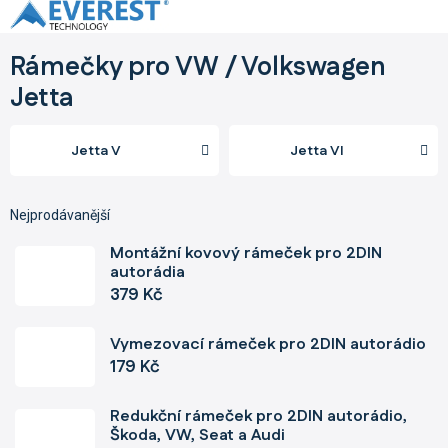
Přejít
na
obsah
Rámečky pro VW / Volkswagen
Jetta
Jetta V
Jetta VI
Nejprodávanější
Montážní kovový rámeček pro 2DIN
autorádia
379 Kč
Vymezovací rámeček pro 2DIN autorádio
179 Kč
Redukční rámeček pro 2DIN autorádio,
Škoda, VW, Seat a Audi