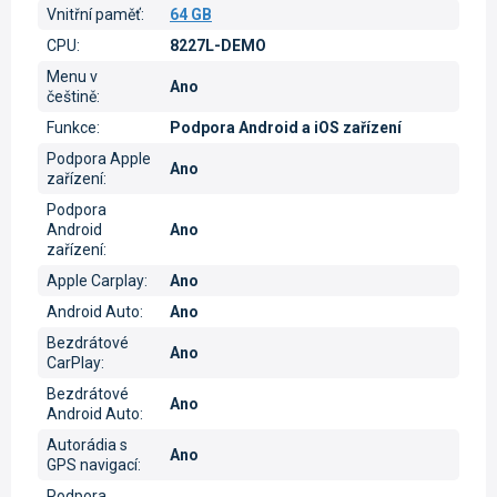
Vnitřní paměť
:
64 GB
CPU
:
8227L-DEMO
Menu v
Ano
češtině
:
Funkce
:
Podpora Android a iOS zařízení
Podpora Apple
Ano
zařízení
:
Podpora
Android
Ano
zařízení
:
Apple Carplay
:
Ano
Android Auto
:
Ano
Bezdrátové
Ano
CarPlay
:
Bezdrátové
Ano
Android Auto
:
Autorádia s
Ano
GPS navigací
:
Podpora