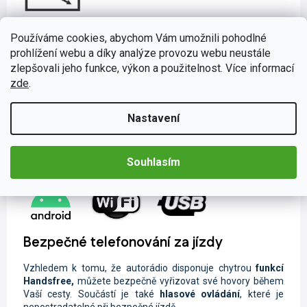
Muzika z mobilu či tabletu
Používáme cookies, abychom Vám umožnili pohodlné
prohlížení webu a díky analýze provozu webu neustále
Při poslechu oblíbené skladby během cestování se čas Vaší
zlepšovali jeho funkce, výkon a použitelnost. Více informací
jízdy neuvěřitelně zkrátí. Díky širokému spektru možnosti
zde
.
připojení nebudete odkázáni pouze na rozhlasové vysílání.
Svou oblíbenou hudbu a videa můžete sdílet pomocí
USB
flashdisku či
Bluetooth
. Lze také jednoduše nahrávky
Nastavení
streamovat ze svého chytrého zařízení pomocí funkce
Wi-
Fi
s podporou
Android
aplikací. Pokud právě nemáte po ruce
telefon nebo přehrávač, nalaďte si oblíbené rádiové stanice
Souhlasím
na
FM/AM
frekvenci či na digitálním vysílání
DAB+
.
Bezpečné telefonování za jízdy
Vzhledem k tomu, že autorádio disponuje chytrou
funkcí
Handsfree,
můžete
bezpečně vyřizovat své hovory během
Vaší cesty. Součástí je také
hlasové ovládání
, které je
nepostradatelné při bezpečné jízdě.