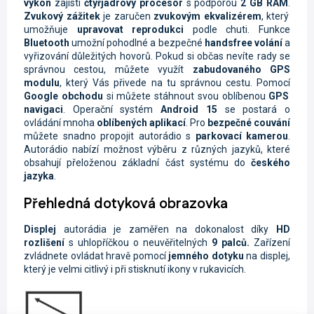
výkon
zajistí
čtyřjádrový procesor
s podporou
2 GB RAM
.
Zvukový zážitek
je zaručen
zvukovým ekvalizérem
, který
umožňuje
upravovat reprodukci
podle chuti. Funkce
Bluetooth
umožní pohodlné a bezpečné
handsfree volání
a
vyřizování důležitých hovorů. Pokud si občas nevíte rady se
správnou cestou, můžete využít
zabudovaného GPS
modulu
, který Vás přivede na tu správnou cestu. Pomocí
Google obchodu
si můžete stáhnout svou oblíbenou
GPS
navigaci
. Operační systém
Android 15
se postará o
ovládání mnoha
oblíbených aplikací
. Pro
bezpečné couvání
můžete snadno propojit autorádio s
parkovací kamerou
.
Autorádio nabízí možnost výběru z různých jazyků, které
obsahují přeloženou základní část systému do
českého
jazyka
.
Přehledná dotyková obrazovka
Displej
autorádia je zaměřen na dokonalost díky
HD
rozlišení
s uhlopříčkou o neuvěřitelných
9 palců.
Zařízení
zvládnete ovládat hravě pomocí
jemného dotyku
na displej,
který je velmi citlivý i při stisknutí ikony v rukavicích.