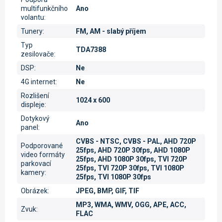
multifunkčního
Ano
volantu
:
Tunery
:
FM, AM - slabý příjem
Typ
TDA7388
zesilovače
:
DSP
:
Ne
4G internet
:
Ne
Rozlišení
1024 x 600
displeje
:
Dotykový
Ano
panel
:
CVBS - NTSC, CVBS - PAL, AHD 720P
Podporované
25fps, AHD 720P 30fps, AHD 1080P
video formáty
25fps, AHD 1080P 30fps, TVI 720P
parkovací
25fps, TVI 720P 30fps, TVI 1080P
kamery
:
25fps, TVI 1080P 30fps
Obrázek
:
JPEG, BMP, GIF, TIF
MP3, WMA, WMV, OGG, APE, ACC,
Zvuk
:
FLAC