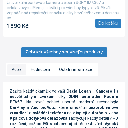
produktu
Univerzální parkovací kamera s čipem SONY IMX307 a
je
celokovovým tělem je ideální pro všechny typy vozů. Skvěle
5,0
zapadá nad registrační značku a díky bezúdržbovému designu
z
se...
5
Do košíku
1 890 Kč
hvězdiček.
Zobrazit všechny související produkty
Popis
Hodnocení
Ostatní informace
Zažijte každý okamžik ve vaší
Dacia Logan I, Sandero I
s
neuvěřitelným zvukem
díky
2DIN autorádiu Podofo
PEV57
. Na první pohled upoutá moderní technologie
CarPlay
a
AndroidAuto
, které umožňují
bezproblémové
zrcadlení
a
ovládání telefonu
na
displeji autorádia
. Jeho
9 palcová dotyková obrazovka
zachycuje každý detail v
HD
rozlišení
, což
potěší spolucestující
při cestování.
Vysoký