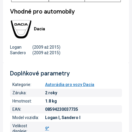
Vhodné pro automobily
Dacia
Logan
(2009 až 2015)
Sandero
(2009 až 2015)
Doplňkové parametry
Kategorie
:
Autorádia pro vozy Dacia
Záruka
:
2 roky
Hmotnost
:
1.8 kg
EAN
:
08594230037735
Model vozidla
:
Logan I, Sandero I
Velikost
9"
displeje
: