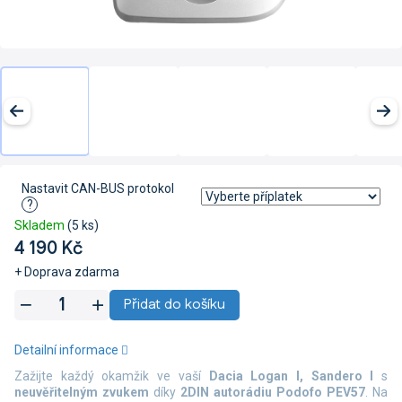
Nastavit CAN-BUS protokol
?
Skladem
(5 ks)
4 190 Kč
+ Doprava zdarma
Měrná
Přidat do košíku
cena:
Detailní informace
Zažijte každý okamžik ve vaší
Dacia Logan I, Sandero I
s
neuvěřitelným zvukem
díky
2DIN autorádiu Podofo PEV57
. Na