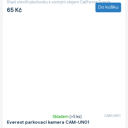
5,0
Stačí otevřít plechovku s vonným olejem California Scents,...
z
Do košíku
65 Kč
5
hvězdiček.
CAM-UN01
Skladem
(>5 ks)
Průměrné
Everest parkovací kamera CAM-UN01
hodnocení