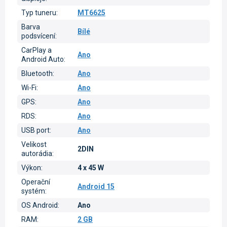
Typ tuneru
:
MT6625
Barva
Bílé
podsvícení
:
CarPlay a
Ano
Android Auto
:
Bluetooth
:
Ano
Wi-Fi
:
Ano
GPS
:
Ano
RDS
:
Ano
USB port
:
Ano
Velikost
2DIN
autorádia
:
Výkon
:
4 x 45 W
Operační
Android 15
systém
:
OS Android
:
Ano
RAM
:
2 GB