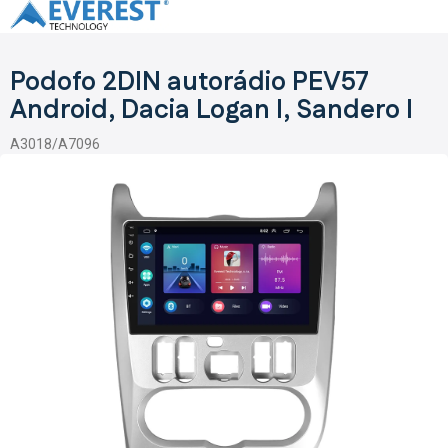
Přejít
na
obsah
Podofo 2DIN autorádio PEV57
Android, Dacia Logan I, Sandero I
A3018/A7096