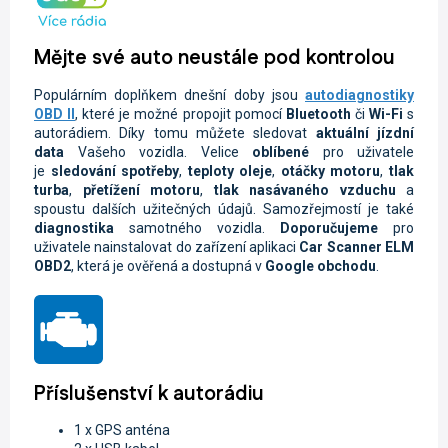
Mějte své auto neustále pod kontrolou
Populárním doplňkem dnešní doby jsou
autodiagnostiky
OBD II
, které je možné propojit pomocí
Bluetooth
či
Wi-Fi
s
autorádiem. Díky tomu můžete sledovat
aktuální jízdní
data
Vašeho vozidla.
Velice
oblíbené
pro uživatele
je
sledování spotřeby
,
teploty oleje
,
otáčky motoru
,
tlak
turba
,
přetížení motoru
,
tlak nasávaného vzduchu
a
spoustu dalších užitečných údajů. Samozřejmostí je také
diagnostika
samotného vozidla.
Doporučujeme
pro
uživatele nainstalovat do zařízení aplikaci
Car Scanner ELM
OBD2
, která je ověřená a dostupná v
Google obchodu
.
Příslušenství k autorádiu
1 x GPS anténa