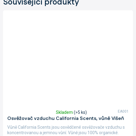
Související produkty
EA001
Skladem
(>5 ks)
Průměrné
Osvěžovač vzduchu California Scents, vůně Višeň
hodnocení
produktu
Vůně California Scents jsou osvědčené osvěžovače vzduchu s
je
koncentrovanou a jemnou vůní. Vůně jsou 100% organické.