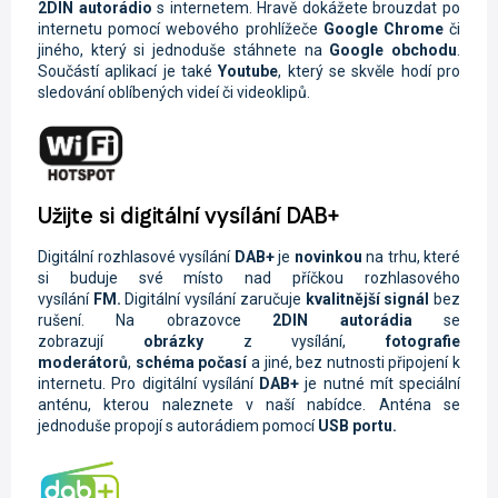
2DIN autorádio
s internetem. Hravě dokážete brouzdat po
internetu pomocí webového prohlížeče
Google Chrome
či
jiného, který si jednoduše stáhnete na
Google obchodu
.
Součástí aplikací je také
Youtube
, který se skvěle hodí pro
sledování oblíbených videí či videoklipů.
Užijte si digitální vysílání DAB+
Digitální rozhlasové vysílání
DAB+
je
novinkou
na trhu, které
si buduje své místo nad příčkou rozhlasového
vysílání
FM.
Digitální vysílání zaručuje
kvalitnější signál
bez
rušení. Na obrazovce
2DIN autorádi
a
se
zobrazují
obrázky
z vysílání,
fotografie
moderátorů
,
schéma počasí
a jiné, bez nutnosti připojení k
internetu. Pro digitální vysílání
DAB+
je nutné mít speciální
anténu, kterou naleznete v naší nabídce. Anténa se
jednoduše propojí s autorádiem pomocí
USB portu.