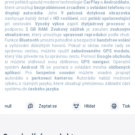
první pohled upoutá moderní technologie
CarPlay
a
AndroidAuto
,
které umožňují
bezproblémové zrcadlení
a
ovládání telefonu
na
displeji autorádia
. Jeho
9 palcová dotyková obrazovka
zachycuje každý detail v
HD rozlišení
, což
potěší spolucestující
při cestování.
Vysoký výkon
zajistí
čtyřjádrový procesor
s
podporou
2 GB RAM
.
Zvukový zážitek
je zaručen
zvukovým
ekvalizérem
, který umožňuje
upravovat reprodukci
podle chuti.
Funkce
Bluetooth
umožní pohodlné a bezpečné
handsfree volání
a vyřizování důležitých hovorů. Pokud si občas nevíte rady se
správnou cestou, můžete využít
zabudovaného GPS modulu
,
který Vás přivede na tu správnou cestu. Pomocí
Google obchodu
si můžete stáhnout svou oblíbenou
GPS navigaci
. Operační
systém
Android 15
se postará o ovládání mnoha
oblíbených
aplikací
. Pro
bezpečné couvání
můžete snadno propojit
autorádio s
parkovací kamerou
. Autorádio nabízí možnost
výběru z různých jazyků, které obsahují přeloženou základní část
systému do
českého jazyka
.
null
Zeptat se
Hlídat
Tisk