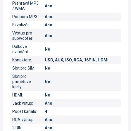
Přehrává MP3
Ano
/ WMA
:
Podpora MP3
:
Ano
Ekvalizér
:
Ano
Výstup pro
Ano
subwoofer
:
Dálkové
Ne
ovládání
:
Konektory
:
USB, AUX, ISO, RCA, 16PIN, HDMI
Slot pro SIM
:
Ne
Slot pro
paměťové
Ne
karty
:
HDMI
:
Ne
Jack vstup
:
Ano
Počet kanálů
:
4
RCA výstup
:
Ano
2 DIN
:
Ano