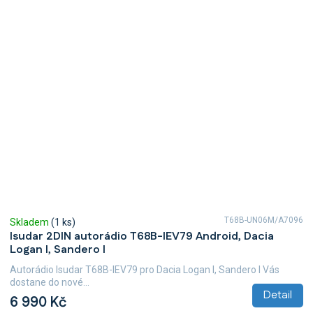
T68B-UN06M/A7096
Skladem
(1 ks)
Isudar 2DIN autorádio T68B-IEV79 Android, Dacia
Logan I, Sandero I
Autorádio Isudar T68B-IEV79 pro Dacia Logan I, Sandero I Vás
dostane do nové...
Detail
6 990 Kč