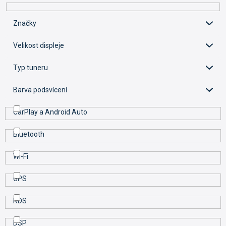
r
o
Značky
d
u
Velikost displeje
k
t
Typ tuneru
ů
Barva podsvícení
CarPlay a Android Auto
Bluetooth
Wi-Fi
GPS
RDS
DSP