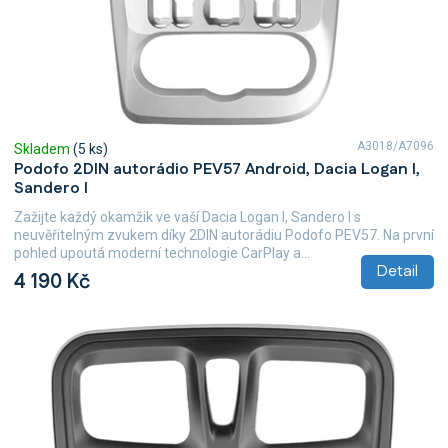
u
k
t
ů
A3018/A7096
Skladem
(5 ks)
Podofo 2DIN autorádio PEV57 Android, Dacia Logan I,
Sandero I
Zažijte každý okamžik ve vaší Dacia Logan I, Sandero I s
neuvěřitelným zvukem díky 2DIN autorádiu Podofo PEV57. Na první
pohled upoutá moderní technologie CarPlay a...
Detail
4 190 Kč