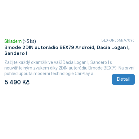
BEX-UN06M/A7096
Skladem
(>5 ks)
Bmode 2DIN autorádio BEX79 Android, Dacia Logan I,
Sandero I
Zažijte každý okamžik ve vaší Dacia Logan I, Sandero I s
neuvěřitelným zvukem díky 2DIN autorádiu Bmode BEX79. Na první
pohled upoutá moderní technologie CarPlay a...
Detail
5 490 Kč