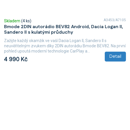
A3453/A7105
Skladem
(4 ks)
Bmode 2DIN autorádio BEV82 Android, Dacia Logan II,
Sandero II s kulatými průduchy
Zažijte každý okamžik ve vaší Dacia Logan II, Sandero II s
neuvěřitelným zvukem díky 2DIN autorádiu Bmode BEV82. Na první
pohled upoutá moderní technologie CarPlay a...
Detail
4 990 Kč