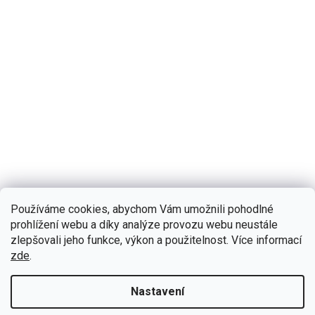
Používáme cookies, abychom Vám umožnili pohodlné
prohlížení webu a díky analýze provozu webu neustále
B635
Skladem
(5 ks)
zlepšovali jeho funkce, výkon a použitelnost. Více informací
Bmode 2DIN autorádio BW76 Android s GPS - Dacia,
zde
.
Renault
Autorádio Bmode BW76 pro Dacia, Renault Vám dokonale
Nastavení
poslouží na kratších, ale i dlouhých cestách. Na první pohled
zaujme moderní technologií...