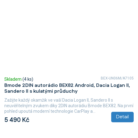
BEX-UN06M/A7105
Skladem
(4 ks)
Bmode 2DIN autorádio BEX82 Android, Dacia Logan II,
Sandero II s kulatými průduchy
Zažijte každý okamžik ve vaší Dacia Logan II, Sandero II s
neuvěřitelným zvukem díky 2DIN autorádiu Bmode BEX82. Na první
pohled upoutá moderní technologie CarPlay a...
Detail
5 490 Kč