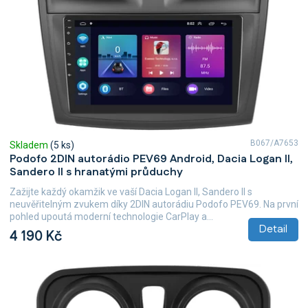
B067/A7653
Skladem
(5 ks)
Podofo 2DIN autorádio PEV69 Android, Dacia Logan II,
Sandero II s hranatými průduchy
Zažijte každý okamžik ve vaší Dacia Logan II, Sandero II s
neuvěřitelným zvukem díky 2DIN autorádiu Podofo PEV69. Na první
pohled upoutá moderní technologie CarPlay a...
Detail
4 190 Kč