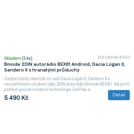
BEX-UN06M/A7653
Skladem
(5 ks)
Bmode 2DIN autorádio BEX81 Android, Dacia Logan II,
Sandero II s hranatými průduchy
Zažijte každý okamžik ve vaší Dacia Logan II, Sandero II s
neuvěřitelným zvukem díky 2DIN autorádiu Bmode BEX81. Na první
pohled upoutá moderní technologie CarPlay a...
Detail
5 490 Kč