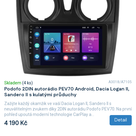
A3018/A7105
Skladem
(4 ks)
Podofo 2DIN autorádio PEV70 Android, Dacia Logan II,
Sandero II s kulatými průduchy
Zažijte každý okamžik ve vaší Dacia Logan II, Sandero II s
neuvěřitelným zvukem díky 2DIN autorádiu Podofo PEV70. Na první
pohled upoutá moderní technologie CarPlay a...
Detail
4 190 Kč