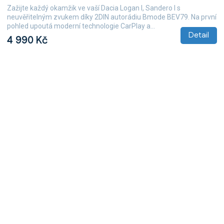
Zažijte každý okamžik ve vaší Dacia Logan I, Sandero I s
neuvěřitelným zvukem díky 2DIN autorádiu Bmode BEV79. Na první
pohled upoutá moderní technologie CarPlay a...
Detail
4 990 Kč