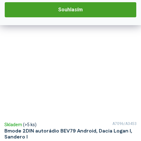
Detail
4 790 Kč
Souhlasím
A7096/A3453
Skladem
(>5 ks)
Bmode 2DIN autorádio BEV79 Android, Dacia Logan I,
Sandero I