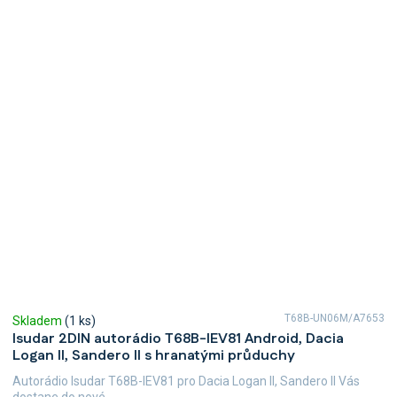
T68B-UN06M/A7653
Skladem
(1 ks)
Isudar 2DIN autorádio T68B-IEV81 Android, Dacia
Logan II, Sandero II s hranatými průduchy
Autorádio Isudar T68B-IEV81 pro Dacia Logan II, Sandero II Vás