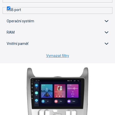
USB port
Operační systém
RAM
Vnitřní paměť
Vymazat filtry
V
ý
p
i
s
p
r
o
d