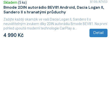
B106/A7653
Skladem
(5 ks)
Bmode 2DIN autorádio BEV81 Android, Dacia Logan II,
Sandero II s hranatými průduchy
Zažijte každý okamžik ve vaší Dacia Logan II, Sandero II s
neuvěřitelným zvukem díky 2DIN autorádiu Bmode BEV81. Na první
pohled upoutá moderní technologie CarPlay a...
Detail
4 990 Kč