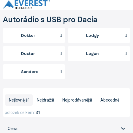
Přejít
na
obsah
Autorádio s USB pro Dacia
Dokker
Lodgy
Duster
Logan
Sandero
Ř
a
Nejlevnější
Nejdražší
Nejprodávanější
Abecedně
z
e
položek celkem
31
n
í
Cena
p