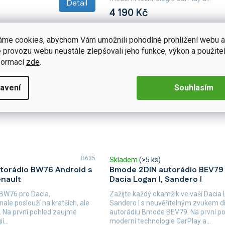
Detail
4 190 Kč
áme cookies, abychom Vám umožnili pohodlné prohlížení webu a
 provozu webu neustále zlepšovali jeho funkce, výkon a použitel
formací
zde
.
avení
Souhlasím
B635
Skladem
(>5 ks)
torádio BW76 Android s
Bmode 2DIN autorádio BEV79 
enault
Dacia Logan I, Sandero I
BW76 pro Dacia,
Zažijte každý okamžik ve vaší Dacia 
le poslouží na kratších, ale
Sandero I s neuvěřitelným zvukem d
. Na první pohled zaujme
autorádiu Bmode BEV79. Na první p
...
moderní technologie CarPlay a...