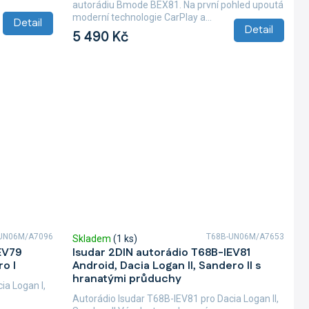
autorádiu Bmode BEX81. Na první pohled upoutá
moderní technologie CarPlay a...
Detail
Detail
5 490 Kč
UN06M/A7096
T68B-UN06M/A7653
Skladem
(1 ks)
EV79
Isudar 2DIN autorádio T68B-IEV81
o I
Android, Dacia Logan II, Sandero II s
hranatými průduchy
ia Logan I,
Autorádio Isudar T68B-IEV81 pro Dacia Logan II,