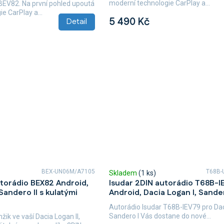
moderní technologie CarPlay a...
EV82. Na první pohled upoutá
e CarPlay a...
5 490 Kč
Detail
BEX-UN06M/A7105
T68B-
Skladem
(1 ks)
torádio BEX82 Android,
Isudar 2DIN autorádio T68B-I
 Sandero II s kulatými
Android, Dacia Logan I, Sander
Autorádio Isudar T68B-IEV79 pro Dac
Sandero I Vás dostane do nové...
ik ve vaší Dacia Logan II,