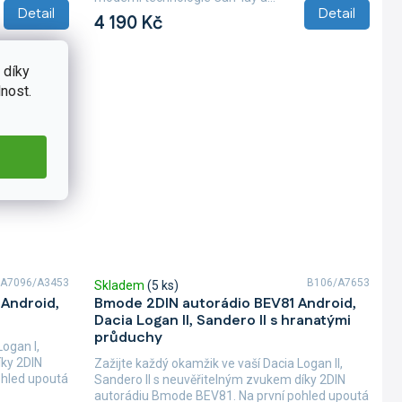
Detail
Detail
4 190 Kč
 díky
nost.
A7096/A3453
B106/A7653
Skladem
(5 ks)
Android,
Bmode 2DIN autorádio BEV81 Android,
Dacia Logan II, Sandero II s hranatými
průduchy
Logan I,
íky 2DIN
Zažijte každý okamžik ve vaší Dacia Logan II,
ohled upoutá
Sandero II s neuvěřitelným zvukem díky 2DIN
autorádiu Bmode BEV81. Na první pohled upoutá