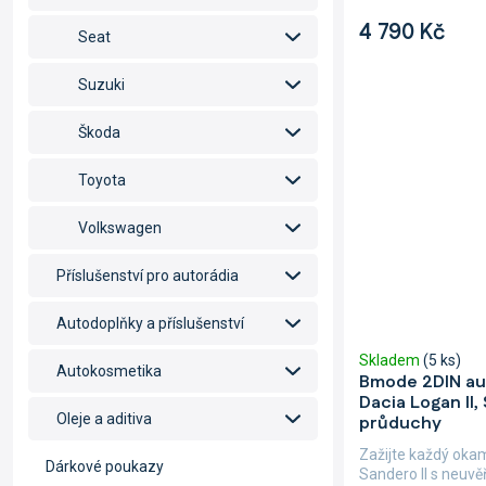
4 790 Kč
Seat
Suzuki
Škoda
Toyota
Volkswagen
Příslušenství pro autorádia
Autodoplňky a příslušenství
Skladem
(5 ks)
Autokosmetika
Bmode 2DIN au
Dacia Logan II,
Oleje a aditiva
průduchy
Zažijte každý okamž
Dárkové poukazy
Sandero II s neuv