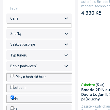
autorádiu Bmode B
moderní technologi
4 990 Kč
Cena
Značky
Velikost displeje
Typ tuneru
Barva podsvícení
CarPlay a Android Auto
Skladem
(5 ks)
Bluetooth
Bmode 2DIN au
Dacia Logan II,
průduchy
Wi-Fi
Zažijte každý okamž
GPS