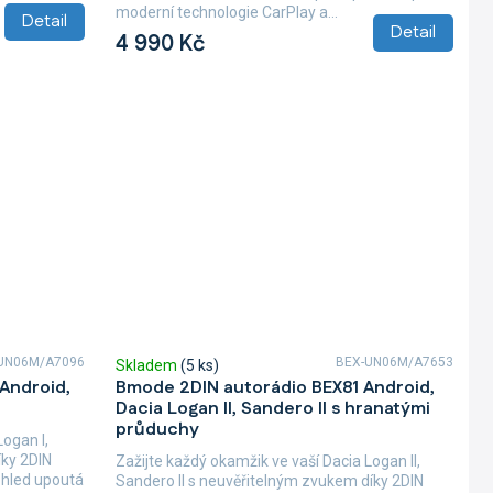
moderní technologie CarPlay a...
Detail
Detail
4 990 Kč
UN06M/A7096
BEX-UN06M/A7653
Skladem
(5 ks)
Android,
Bmode 2DIN autorádio BEX81 Android,
Dacia Logan II, Sandero II s hranatými
průduchy
Logan I,
íky 2DIN
Zažijte každý okamžik ve vaší Dacia Logan II,
ohled upoutá
Sandero II s neuvěřitelným zvukem díky 2DIN