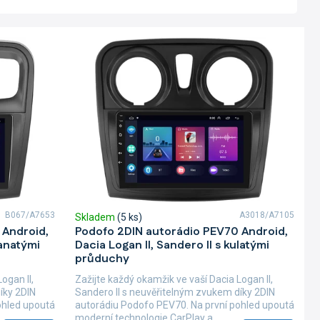
B067/A7653
A3018/A7105
Skladem
(5 ks)
 Android,
Podofo 2DIN autorádio PEV70 Android,
ranatými
Dacia Logan II, Sandero II s kulatými
průduchy
ogan II,
Zažijte každý okamžik ve vaší Dacia Logan II,
íky 2DIN
Sandero II s neuvěřitelným zvukem díky 2DIN
ohled upoutá
autorádiu Podofo PEV70. Na první pohled upoutá
moderní technologie CarPlay a...