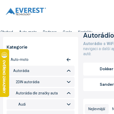
Přejít
na
obsah
Obchod
Auto-moto
Podpora
O nás
Kontakty
P
Autorádio
o
Autorádio s WiF
s
Kategorie
Přeskočit
navigaci a další 
t
kategorie
autě.
r
Auto-moto
a
n
Dokker
Autorádia
n
í
2DIN autorádia
p
Sande
a
Autorádia dle značky auta
n
e
Ř
Audi
l
a
Nejlevnější
N