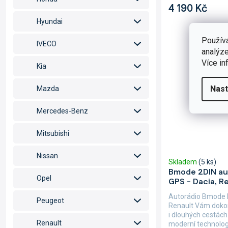
4 190 Kč
Hyundai
Použív
IVECO
analýze
Více in
Kia
Nast
Mazda
Mercedes-Benz
Mitsubishi
Nissan
Skladem
(5 ks)
Bmode 2DIN au
Opel
GPS - Dacia, R
Autorádio Bmode 
Peugeot
Renault Vám dokona
i dlouhých cestách
Renault
moderní technologií