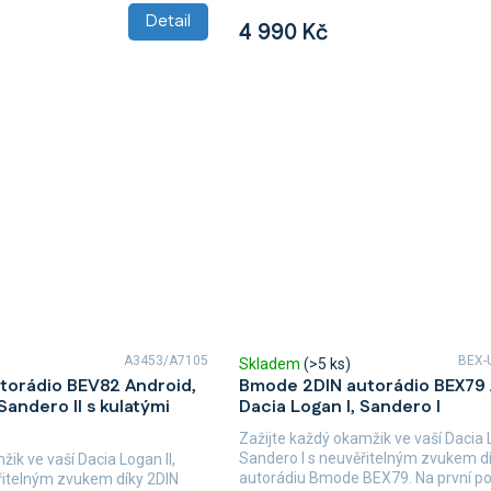
Detail
4 990 Kč
A3453/A7105
BEX-
Skladem
(>5 ks)
torádio BEV82 Android,
Bmode 2DIN autorádio BEX79 
 Sandero II s kulatými
Dacia Logan I, Sandero I
Zažijte každý okamžik ve vaší Dacia 
Sandero I s neuvěřitelným zvukem d
ik ve vaší Dacia Logan II,
autorádiu Bmode BEX79. Na první p
ěřitelným zvukem díky 2DIN