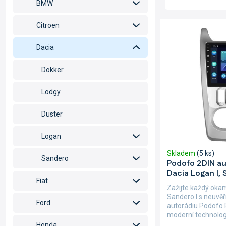
z
BMW
e
n
V
Citroen
í
ý
p
p
Dacia
r
i
o
s
Dokker
d
p
u
r
Lodgy
k
o
t
d
Duster
ů
u
k
Logan
t
Skladem
(5 ks)
ů
Sandero
Podofo 2DIN au
Dacia Logan I, 
Fiat
Zažijte každý okam
Sandero I s neuvě
Ford
autorádiu Podofo 
moderní technologi
Honda