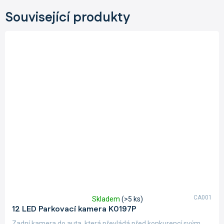
Související produkty
CA001
Skladem
(>5 ks)
Průměrné
12 LED Parkovací kamera K0197P
hodnocení
produktu
Zadní kamera do auta, která převládá před konkurencí svým