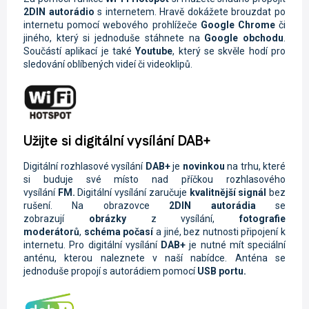
2DIN autorádio
s internetem. Hravě dokážete brouzdat po
internetu pomocí webového prohlížeče
Google Chrome
či
jiného, který si jednoduše stáhnete na
Google obchodu
.
Součástí aplikací je také
Youtube
, který se skvěle hodí pro
sledování oblíbených videí či videoklipů.
Užijte si digitální vysílání DAB+
Digitální rozhlasové vysílání
DAB+
je
novinkou
na trhu, které
si buduje své místo nad příčkou rozhlasového
vysílání
FM.
Digitální vysílání zaručuje
kvalitnější signál
bez
rušení. Na obrazovce
2DIN autorádi
a
se
zobrazují
obrázky
z vysílání,
fotografie
moderátorů
,
schéma počasí
a jiné, bez nutnosti připojení k
internetu. Pro digitální vysílání
DAB+
je nutné mít speciální
anténu, kterou naleznete v naší nabídce. Anténa se
jednoduše propojí s autorádiem pomocí
USB portu.