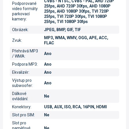
CVBS - NTSC, CVBS - PAL, AHD 720P
Podporované
25fps, AHD 720P 30fps, AHD 1080P
video formáty
25fps, AHD 1080P 30fps, TVI 720P
parkovací
25fps, TVI 720P 30fps, TVI 1080P
kamery
:
25fps, TVI 1080P 30fps
Obrázek
:
JPEG, BMP, GIF, TIF
MP3, WMA, WMV, OGG, APE, ACC,
Zvuk
:
FLAC
Přehrává MP3
Ano
/ WMA
:
Podpora MP3
:
Ano
Ekvalizér
:
Ano
Výstup pro
Ano
subwoofer
:
Dálkové
Ne
ovládání
:
Konektory
:
USB, AUX, ISO, RCA, 16PIN, HDMI
Slot pro SIM
:
Ne
Slot pro
paměťové
Ne