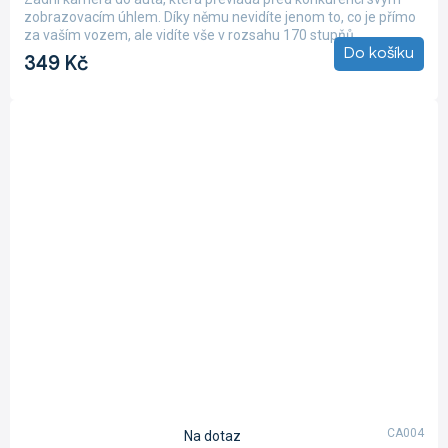
je
zobrazovacím úhlem. Díky němu nevidíte jenom to, co je přímo
5,0
za vaším vozem, ale vidíte vše v rozsahu 170 stupňů....
z
Do košíku
349 Kč
5
hvězdiček.
CA004
Na dotaz
Průměrné