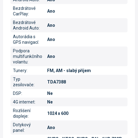
Bezdrátové
Ano
CarPlay
:
Bezdrátové
Ano
Android Auto
:
Autorádia s
Ano
GPS navigací
:
Podpora
multifunkčního
Ano
volantu
:
Tunery
:
FM, AM - slabý příjem
Typ
TDA7388
zesilovače
:
DSP
:
Ne
4G internet
:
Ne
Rozlišení
1024 x 600
displeje
:
Dotykový
Ano
panel
: