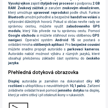
Vysoký výkon
zajistí
čtyřjádrový procesor
s podporou
2 GB
RAM
.
Zvukový zážitek
je zaručen
zvukovým ekvalizérem
,
který umožňuje
upravovat reprodukci
podle chuti. Funkce
Bluetooth
umožní pohodlné a bezpečné
handsfree volání
a
vyřizování důležitých hovorů. Pokud si občas nevíte rady se
správnou cestou, můžete využít
zabudovaného GPS
modulu
, který Vás přivede na tu správnou cestu. Pomocí
Google obchodu
si můžete stáhnout svou oblíbenou
GPS
navigaci
. Operační systém
Android 15
se postará o
ovládání mnoha
oblíbených aplikací
. Pro
bezpečné couvání
můžete snadno propojit autorádio s
parkovací kamerou
.
Autorádio nabízí možnost výběru z různých jazyků, které
obsahují přeloženou základní část systému do
českého
jazyka
.
Přehledná dotyková obrazovka
Displej
autorádia je zaměřen na dokonalost díky
HD
rozlišení
s uhlopříčkou o neuvěřitelných
10,1 palců.
Zařízení
zvládnete ovládat hravě pomocí
jemného dotyku
na displej,
který je velmi citlivý i při stisknutí ikony v rukavicích.