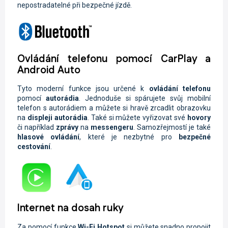
nepostradatelné při bezpečné jízdě.
Ovládání telefonu pomocí CarPlay a
Android Auto
Tyto moderní funkce jsou určené k
ovládání telefonu
pomocí
autorádia
. Jednoduše si spárujete svůj mobilní
telefon s autorádiem a můžete si hravě zrcadlit obrazovku
na
displeji autorádia
. Také si můžete vyřizovat své
hovory
či například
zprávy
na
messengeru
. Samozřejmostí je také
hlasové ovládání
, které je nezbytné pro
bezpečné
cestování
.
Internet na dosah ruky
Za pomocí funkce
Wi-Fi
Hotspot
si můžete snadno propojit