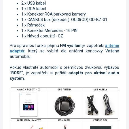
2 x USB kabel
1 x RCA kabel
1 x Konektor RCA parkovací kamery
1 x CANBUS box (dekodér): OUDI(OD) OD-BZ-01
1 x Rámeček
1 x Konektor Mercedes - 16 PIN
1 x Návod k použití - CZ
Pro správnou funkci příjmu
FM vysílání
je zapotřebí
anténní
adaptér
, který se vybírá dle anténní koncovky Vašeho
automobilu.
Pokud vlastníte automobil s prémiovou zvukovou výbavou
"
BOSE
", je zapotřebí si pořídit
adaptér pro aktivní audio
systém
.