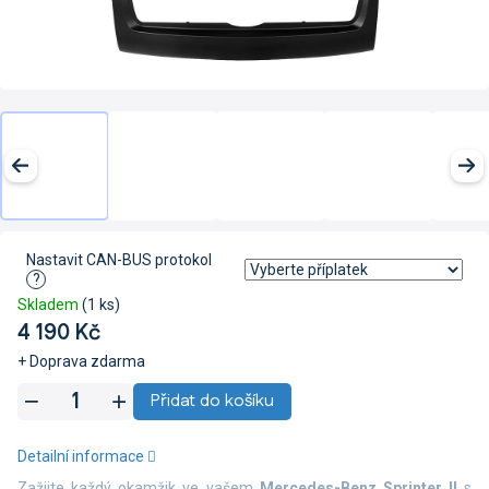
Nastavit CAN-BUS protokol
?
Skladem
(1 ks)
4 190 Kč
+ Doprava zdarma
Měrná
Přidat do košíku
cena:
Detailní informace
Zažijte každý okamžik ve vašem
Mercedes-Benz
Sprinter II
s