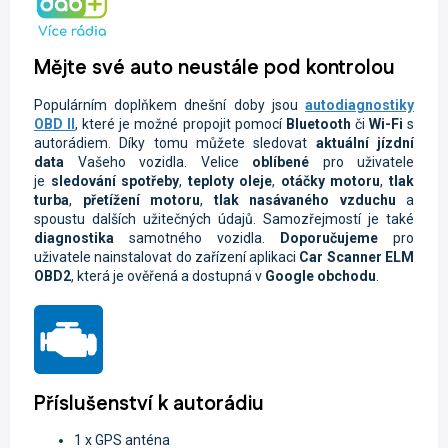
Mějte své auto neustále pod kontrolou
Populárním doplňkem dnešní doby jsou
autodiagnostiky
OBD II
, které je možné propojit pomocí
Bluetooth
či
Wi-Fi
s
autorádiem. Díky tomu můžete sledovat
aktuální jízdní
data
Vašeho vozidla.
Velice
oblíbené
pro uživatele
je
sledování spotřeby
,
teploty oleje
,
otáčky motoru
,
tlak
turba
,
přetížení motoru
,
tlak nasávaného vzduchu
a
spoustu dalších užitečných údajů. Samozřejmostí je také
diagnostika
samotného vozidla.
Doporučujeme
pro
uživatele nainstalovat do zařízení aplikaci
Car Scanner ELM
OBD2
, která je ověřená a dostupná v
Google obchodu
.
Příslušenství k autorádiu
1 x GPS anténa