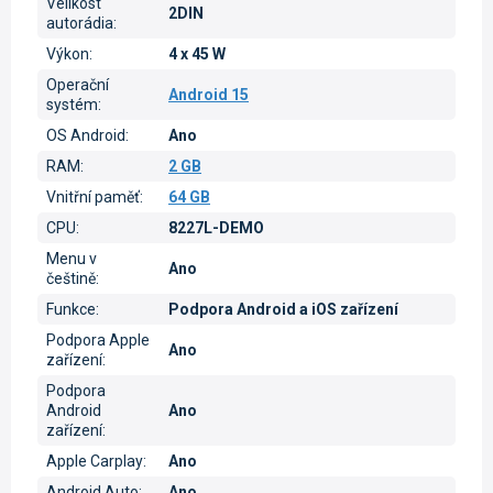
Velikost
2DIN
autorádia
:
Výkon
:
4 x 45 W
Operační
Android 15
systém
:
OS Android
:
Ano
RAM
:
2 GB
Vnitřní paměť
:
64 GB
CPU
:
8227L-DEMO
Menu v
Ano
češtině
:
Funkce
:
Podpora Android a iOS zařízení
Podpora Apple
Ano
zařízení
:
Podpora
Android
Ano
zařízení
:
Apple Carplay
:
Ano
Android Auto
:
Ano