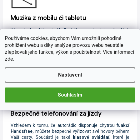
Muzika z mobilu či tabletu
Při poslechu oblíbené skladby během cestování se čas Vaší
jízdy neuvěřitelně zkrátí. Díky širokému spektru možnosti
Používáme cookies, abychom Vám umožnili pohodlné
připojení nebudete odkázáni pouze na rozhlasové vysílání.
prohlížení webu a díky analýze provozu webu neustále
Svou oblíbenou hudbu a videa můžete sdílet pomocí
USB
zlepšovali jeho funkce, výkon a použitelnost. Více informací
flashdisku či
Bluetooth
. Lze také jednoduše nahrávky
zde
.
streamovat ze svého chytrého zařízení pomocí funkce
Wi-
Fi
s podporou
Android
aplikací. Pokud právě nemáte po ruce
telefon nebo přehrávač, nalaďte si oblíbené rádiové stanice
Nastavení
na
FM/AM
frekvenci či na digitálním vysílání
DAB+
.
Souhlasím
Bezpečné telefonování za jízdy
Vzhledem k tomu, že autorádio disponuje chytrou
funkcí
Handsfree,
můžete
bezpečně vyřizovat své hovory během
Vaší cesty. Součástí je také
hlasové ovládání
, které je