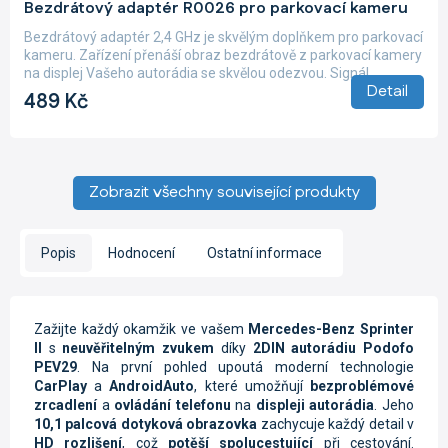
Bezdrátový adaptér R0026 pro parkovací kameru
hodnocení
produktu
Bezdrátový adaptér 2,4 GHz je skvělým doplňkem pro parkovací
je
kameru. Zařízení přenáší obraz bezdrátově z parkovací kamery
4,9
na displej Vašeho autorádia se skvělou odezvou. Signál...
z
Detail
489 Kč
5
hvězdiček.
Zobrazit všechny související produkty
Popis
Hodnocení
Ostatní informace
Zažijte každý okamžik ve vašem
Mercedes-Benz
Sprinter
II
s
neuvěřitelným zvukem
díky
2DIN autorádiu Podofo
PEV29
. Na první pohled upoutá moderní technologie
CarPlay
a
AndroidAuto
, které umožňují
bezproblémové
zrcadlení
a
ovládání telefonu
na
displeji autorádia
. Jeho
10,1 palcová dotyková obrazovka
zachycuje každý detail v
HD rozlišení
, což
potěší spolucestující
při cestování.