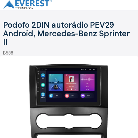
Přejít
na
obsah
Podofo 2DIN autorádio PEV29
Android, Mercedes-Benz Sprinter
II
B588