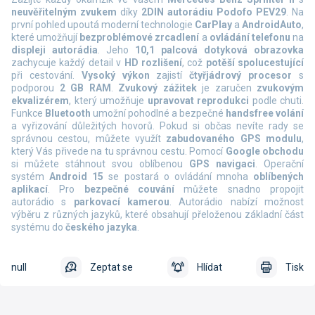
neuvěřitelným zvukem
díky
2DIN autorádiu Podofo PEV29
. Na
první pohled upoutá moderní technologie
CarPlay
a
AndroidAuto
,
které umožňují
bezproblémové zrcadlení
a
ovládání telefonu
na
displeji autorádia
. Jeho
10,1 palcová dotyková obrazovka
zachycuje každý detail v
HD rozlišení
, což
potěší spolucestující
při cestování.
Vysoký výkon
zajistí
čtyřjádrový procesor
s
podporou
2 GB RAM
.
Zvukový zážitek
je zaručen
zvukovým
ekvalizérem
, který umožňuje
upravovat reprodukci
podle chuti.
Funkce
Bluetooth
umožní pohodlné a bezpečné
handsfree volání
a vyřizování důležitých hovorů. Pokud si občas nevíte rady se
správnou cestou, můžete využít
zabudovaného GPS modulu
,
který Vás přivede na tu správnou cestu. Pomocí
Google obchodu
si můžete stáhnout svou oblíbenou
GPS navigaci
. Operační
systém
Android 15
se postará o ovládání mnoha
oblíbených
aplikací
. Pro
bezpečné couvání
můžete snadno propojit
autorádio s
parkovací kamerou
. Autorádio nabízí možnost
výběru z různých jazyků, které obsahují přeloženou základní část
systému do
českého jazyka
.
null
Zeptat se
Hlídat
Tisk