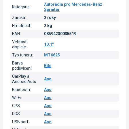
Autorádia pro Mercedes-Benz
Kategorie
:
Sprinter
Záruka
:
2 roky
Hmotnost
:
2 kg
EAN
:
08594230035519
Velikost
10,1"
displeje
:
Typ tuneru
:
MT6625
Barva
Bílé
podsvícení
:
CarPlay a
Ano
Android Auto
:
Bluetooth
:
Ano
Wi-Fi
:
Ano
GPS
:
Ano
RDS
:
Ano
USB port
:
Ano