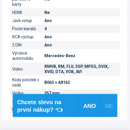
karty
:
HDMI
:
Ne
Jack vstup
:
Ano
Počet kanálů
:
4
RCA výstup
:
Ano
2 DIN
:
Ano
Výrobce
Mercedes-Benz
automobilu
:
RMVB, RM, FLV, 3GP, MPEG, DVIX,
Video
:
XVID, DTA, VOB, AVI
Kódy položek v
B063 + A8162
sadě
:
Výška
:
357 mm
Šířka
:
309 mm
Chcete slevu na
ANO
NE
první nákup? 👈
Hloubka
:
50 mm