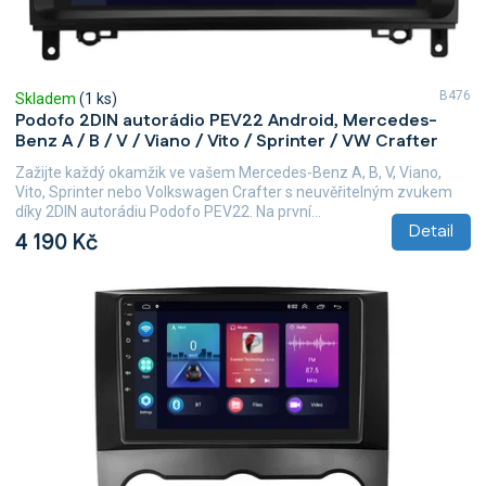
ů
B476
Skladem
(1 ks)
Podofo 2DIN autorádio PEV22 Android, Mercedes-
Benz A / B / V / Viano / Vito / Sprinter / VW Crafter
Zažijte každý okamžik ve vašem Mercedes-Benz A, B, V, Viano,
Vito, Sprinter nebo Volkswagen Crafter s neuvěřitelným zvukem
díky 2DIN autorádiu Podofo PEV22. Na první...
Detail
4 190 Kč