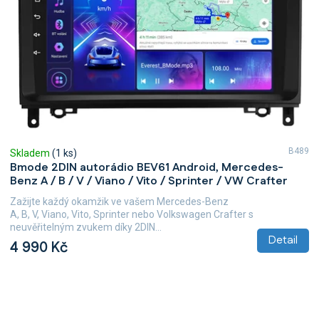
B489
Skladem
(1 ks)
Bmode 2DIN autorádio BEV61 Android, Mercedes-
Benz A / B / V / Viano / Vito / Sprinter / VW Crafter
Zažijte každý okamžik ve vašem Mercedes-Benz
A, B, V, Viano, Vito, Sprinter nebo Volkswagen Crafter s
neuvěřitelným zvukem díky 2DIN...
Detail
4 990 Kč