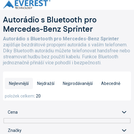
Přejít
na
obsah
Autorádio s Bluetooth pro
Mercedes-Benz Sprinter
Autorádio s Bluetooth pro Mercedes-Benz Sprinter
zajišťuje bezdrátové propojení autorádia s vaším telefonem.
Díky Bluetooth autorádiu můžete telefonovat handsfree nebo
streamovat hudbu bez použití kabelu. Funkce Bluetooth
jednoznačně přináší více pohodlí i bezpečnosti.
Ř
a
Nejlevnější
Nejdražší
Nejprodávanější
Abecedně
z
e
položek celkem
20
n
í
Cena
p
r
o
Značky