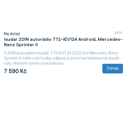
B591
Na dotaz
Isudar 2DIN autorádio T72-IEV124 Android, Mercedes-
Benz Sprinter II
S 2DIN autorádiem Isudar T72-IEV124 QLED pro Mercedes-Benz
Sprinter II máte svět hudby, zábavy a informací doslova na dosah
ruky. Hlavním rysem je bezesporu...
Detail
7 590 Kč