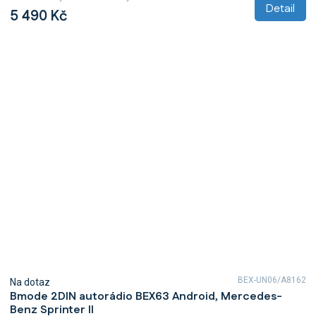
5
Detail
5 490 Kč
hvězdiček.
BEX-UN06/A8162
Na dotaz
Bmode 2DIN autorádio BEX63 Android, Mercedes-
Benz Sprinter II