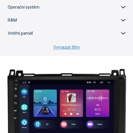
Operační systém
RAM
Vnitřní paměť
Vymazat filtry
V
ý
p
i
s
p
r
o
d
u
k
t