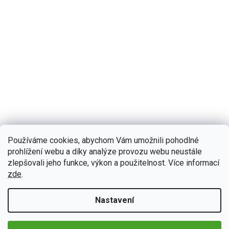
Používáme cookies, abychom Vám umožnili pohodlné
B589
Na dotaz
Bmode 2DIN autorádio BEV63 Android, Mercedes-
prohlížení webu a díky analýze provozu webu neustále
Benz Sprinter II
zlepšovali jeho funkce, výkon a použitelnost. Více informací
zde
.
Zažijte každý okamžik ve vašem Mercedes-Benz Sprinter II s
neuvěřitelným zvukem díky 2DIN autorádiu Bmode BEV63. Na první
pohled upoutá moderní technologie CarPlay a...
Nastavení
Detail
4 990 Kč