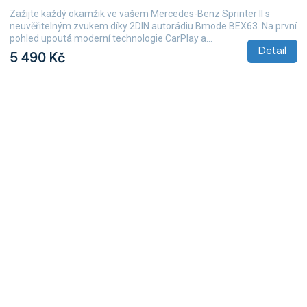
Zažijte každý okamžik ve vašem Mercedes-Benz Sprinter II s
neuvěřitelným zvukem díky 2DIN autorádiu Bmode BEX63. Na první
pohled upoutá moderní technologie CarPlay a...
Detail
5 490 Kč