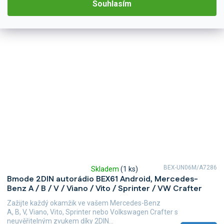
Souhlasím
BEX-UN06M/A7286
Skladem
(1 ks)
Průměrné
Bmode 2DIN autorádio BEX61 Android, Mercedes-
hodnocení
Benz A / B / V / Viano / Vito / Sprinter / VW Crafter
produktu
je
Zažijte každý okamžik ve vašem Mercedes-Benz
5,0
A, B, V, Viano, Vito, Sprinter nebo Volkswagen Crafter s
z
neuvěřitelným zvukem díky 2DIN...