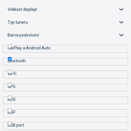
d
u
Velikost displeje
k
t
Typ tuneru
ů
Barva podsvícení
CarPlay a Android Auto
Bluetooth
Wi-Fi
GPS
RDS
DSP
USB port