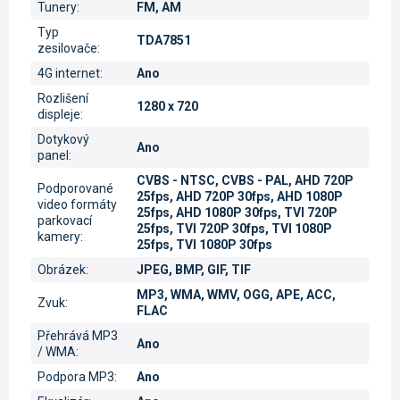
Tunery
:
FM, AM
Typ
TDA7851
zesilovače
:
4G internet
:
Ano
Rozlišení
1280 x 720
displeje
:
Dotykový
Ano
panel
:
CVBS - NTSC, CVBS - PAL, AHD 720P
Podporované
25fps, AHD 720P 30fps, AHD 1080P
video formáty
25fps, AHD 1080P 30fps, TVI 720P
parkovací
25fps, TVI 720P 30fps, TVI 1080P
kamery
:
25fps, TVI 1080P 30fps
Obrázek
:
JPEG, BMP, GIF, TIF
MP3, WMA, WMV, OGG, APE, ACC,
Zvuk
:
FLAC
Přehrává MP3
Ano
/ WMA
:
Podpora MP3
:
Ano