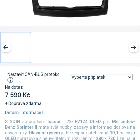
Nastavit CAN-BUS protokol
?
Na dotaz
7 590 Kč
+ Doprava zdarma
Měrná
Detailní informace
cena:
S
2DIN
autorádiem
Isudar T72-IEV124 QLED
pro
Mercedes-
Benz Sprinter II
máte svět hudby, zábavy a informací doslova na
dosah ruky.
Hlavním rysem
je bezesporu přehledná
10,1
palcová
QLED
obrazovka s neuvěřitelným rozlišením
1280 x 720
. Lze na ní