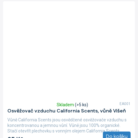
EA001
Skladem
(>5 ks)
Průměrné
Osvěžovač vzduchu California Scents, vůně Višeň
hodnocení
produktu
Vůně California Scents jsou osvědčené osvěžovače vzduchu s
je
koncentrovanou a jemnou vůní. Vůně jsou 100% organické.
5,0
Stačí otevřít plechovku s vonným olejem California Scents,...
z
Do košíku