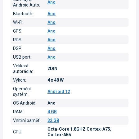
Ano
Android Auto
:
Bluetooth
:
Ano
Wi-Fi
:
Ano
GPS
:
Ano
RDS
:
Ano
DSP
:
Ano
USB port
:
Ano
Velikost
2DIN
autorádia
:
Výkon
:
4 x 48 W
Operační
Android 12
systém
:
OS Android
:
Ano
RAM
:
4 GB
Vnitřní paměť
:
32 GB
Octa-Core 1.8GHZ Cortex-A75,
CPU
:
Cortex-A55