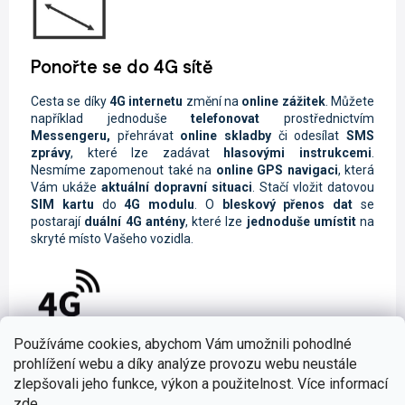
Ponořte se do 4G sítě
Cesta se díky
4G internetu
změní na
online zážitek
. Můžete
například jednoduše
telefonovat
prostřednictvím
Messengeru,
přehrávat
online skladby
či odesílat
SMS
zprávy
, které lze zadávat
hlasovými instrukcemi
.
Nesmíme zapomenout také na
online GPS navigaci
, která
Vám ukáže
aktuální dopravní situaci
. Stačí vložit datovou
SIM kartu
do
4G modulu
. O
bleskový přenos dat
se
postarají
duální 4G antény
, které lze
jednoduše umístit
na
skryté místo Vašeho vozidla.
Muzika z mobilu či tabletu
Používáme cookies, abychom Vám umožnili pohodlné
prohlížení webu a díky analýze provozu webu neustále
Při poslechu oblíbené skladby během cestování se čas Vaší
zlepšovali jeho funkce, výkon a použitelnost. Více informací
jízdy neuvěřitelně zkrátí. Díky širokému spektru možnosti
zde
.