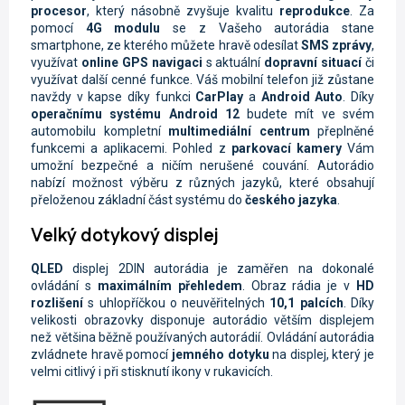
procesor
, který násobně zvyšuje kvalitu
reprodukce
. Za
pomocí
4G modulu
se z Vašeho autorádia stane
smartphone, ze kterého můžete hravě odesílat
SMS zprávy
,
využívat
online
GPS navigaci
s aktuální
dopravní situací
či
využívat další cenné funkce. Váš mobilní telefon již zůstane
navždy v kapse díky funkci
CarPlay
a
Android Auto
.
Díky
operačnímu systému Android 12
budete mít ve svém
automobilu kompletní
multimediální centrum
přeplněné
funkcemi a aplikacemi. Pohled z
parkovací kamery
Vám
umožní bezpečné a ničím nerušené couvání. Autorádio
nabízí možnost výběru z různých jazyků, které obsahují
přeloženou základní část systému do
českého jazyka
.
Velký dotykový displej
QLED
displej
2DIN autorádia je zaměřen na dokonalé
ovládání s
maximálním přehledem
. Obraz rádia je
v
HD
rozlišení
s uhlopříčkou o neuvěřitelných
10,1 palcích
. Díky
velikosti obrazovky disponuje autorádio větším displejem
než většina běžně používaných autorádií. Ovládání autorádia
zvládnete hravě pomocí
jemného dotyku
na displej, který je
velmi citlivý i při stisknutí ikony v rukavicích.