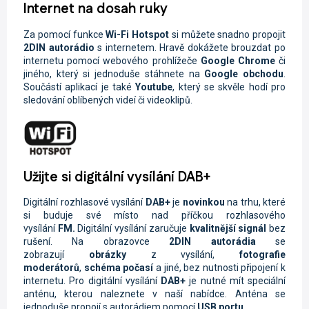
Internet na dosah ruky
Za pomocí funkce
Wi-Fi
Hotspot
si můžete snadno propojit
2DIN autorádio
s internetem. Hravě dokážete brouzdat po
internetu pomocí webového prohlížeče
Google Chrome
či
jiného, který si jednoduše stáhnete na
Google obchodu
.
Součástí aplikací je také
Youtube
, který se skvěle hodí pro
sledování oblíbených videí či videoklipů.
Užijte si digitální vysílání DAB+
Digitální rozhlasové vysílání
DAB+
je
novinkou
na trhu, které
si buduje své místo nad příčkou rozhlasového
vysílání
FM.
Digitální vysílání zaručuje
kvalitnější signál
bez
rušení. Na obrazovce
2DIN autorádi
a
se
zobrazují
obrázky
z vysílání,
fotografie
moderátorů
,
schéma počasí
a jiné, bez nutnosti připojení k
internetu. Pro digitální vysílání
DAB+
je nutné mít speciální
anténu, kterou naleznete v naší nabídce. Anténa se
jednoduše propojí s autorádiem pomocí
USB portu.