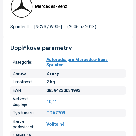
Mercedes-Benz
Sprinter II
[NCV3 / W906]
(2006 až 2018)
Doplňkové parametry
Autorádia pro Mercedes-Benz
Kategorie
:
Sprinter
Záruka
:
2 roky
Hmotnost
:
2 kg
EAN
:
08594230031993
Velikost
10,1"
displeje
:
Typ tuneru
:
TDA7708
Barva
Volitelné
podsvícení
:
CarPlay a