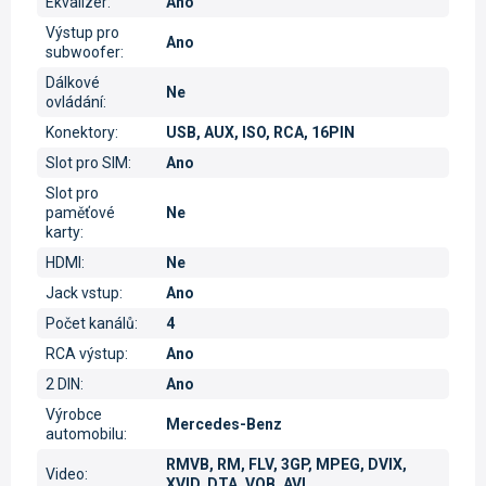
Ekvalizér
:
Ano
Výstup pro
Ano
subwoofer
:
Dálkové
Ne
ovládání
:
Konektory
:
USB, AUX, ISO, RCA, 16PIN
Slot pro SIM
:
Ano
Slot pro
paměťové
Ne
karty
:
HDMI
:
Ne
Jack vstup
:
Ano
Počet kanálů
:
4
RCA výstup
:
Ano
2 DIN
:
Ano
Výrobce
Mercedes-Benz
automobilu
:
RMVB, RM, FLV, 3GP, MPEG, DVIX,
Video
:
XVID, DTA, VOB, AVI