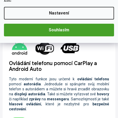
připojení nebudete odkázáni pouze na rozhlasové vysílání.
Svou oblíbenou hudbu a videa můžete sdílet pomocí
USB
flashdisku či
Bluetooth
. Lze také jednoduše nahrávky
Nastavení
streamovat ze svého chytrého zařízení pomocí funkce
Wi-
Fi
s podporou
Android
aplikací. Pokud právě nemáte po ruce
telefon nebo přehrávač, nalaďte si oblíbené rádiové stanice
Souhlasím
na
FM/AM
frekvenci či na digitálním vysílání
DAB+
.
Ovládání telefonu pomocí CarPlay a
Android Auto
Tyto moderní funkce jsou určené k
ovládání telefonu
pomocí
autorádia
. Jednoduše si spárujete svůj mobilní
telefon s autorádiem a můžete si hravě zrcadlit obrazovku
na
displeji autorádia
. Také si můžete vyřizovat své
hovory
či například
zprávy
na
messengeru
. Samozřejmostí je také
hlasové ovládání
, které je nezbytné pro
bezpečné
cestování
.