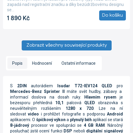
5,0
zapadá nad registrační značku a díky bezúdržbovému designu
z
se...
5
Do košíku
1 890 Kč
hvězdiček.
Zobrazit všechny související produkty
Popis
Hodnocení
Ostatní informace
S
2DIN
autorádiem
Isudar T72-IEV124 QLED
pro
Mercedes-Benz Sprinter II
máte svět hudby, zábavy a
informací doslova na dosah ruky.
Hlavním rysem
je
bezesporu přehledná
10,1
palcová
QLED
obrazovka s
neuvěřitelným rozlišením
1280 x 720
. Lze na ní
sledovat
video
i prohlížet fotografie s podporou
Android
aplikacemi. O
špičkový výkon
a
plynulý běh
aplikací se stará
8-jádrový
procesor ve spolupráci se
4 GB RAM
. Náročný
posluchač jistě ocení funkci
DSP
neboli
digitální signálový