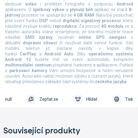
sledovat
video
i prohlížet fotografie s podporou
Android
aplikacemi. O
špičkový výkon
a
plynulý běh
aplikací se stará
8-
jádrový
procesor ve spolupráci se
4 GB RAM
. Náročný posluchač
jistě ocení funkci
DSP
neboli
digitální signálový procesor
, který
násobně zvyšuje kvalitu
reprodukce
. Za pomocí
4G modulu
se z
Vašeho autorádia stane smartphone, ze kterého můžete hravě
odesílat
SMS zprávy
, využívat
online
GPS navigaci
s
aktuální
dopravní situací
či využívat další cenné funkce. Váš
mobilní telefon již zůstane navždy v kapse díky
funkci
CarPlay
a
Android Auto
.
Díky
operačnímu systému
Android 12
budete mít ve svém automobilu kompletní
multimediální centrum
přeplněné funkcemi a aplikacemi. Pohled
z
parkovací kamery
Vám umožní bezpečné a ničím nerušené
couvání. Autorádio nabízí možnost výběru z různých jazyků, které
obsahují přeloženou základní část systému do
českého jazyka
.
null
Zeptat se
Hlídat
Tisk
Související produkty