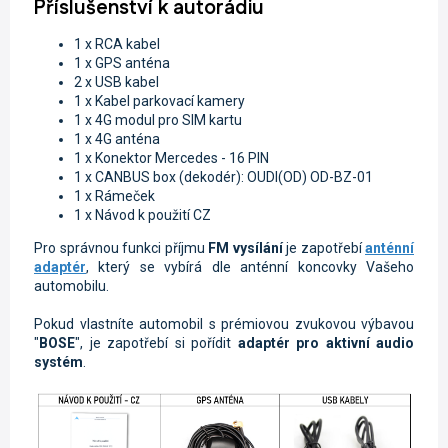
Příslušenství k autorádiu
1 x RCA kabel
1 x GPS anténa
2 x USB kabel
1 x Kabel parkovací kamery
1 x 4G modul pro SIM kartu
1 x 4G anténa
1 x K
onektor Mercedes - 16 PIN
1 x CANBUS box (dekodér): OUDI(OD) OD-BZ-01
1 x Rámeček
1 x Návod k použití CZ
Pro správnou funkci příjmu
FM vysílání
je zapotřebí
anténní
adaptér
, který se vybírá dle anténní koncovky Vašeho
automobilu.
Pokud vlastníte automobil s prémiovou zvukovou výbavou
"
BOSE
", je zapotřebí si pořídit
adaptér pro aktivní audio
systém
.