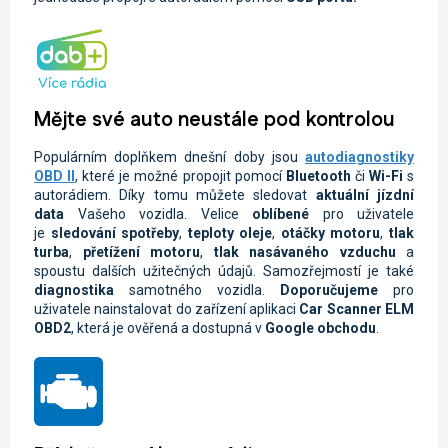
Mějte své auto neustále pod kontrolou
Populárním doplňkem dnešní doby jsou
autodiagnostiky
OBD II
, které je možné propojit pomocí
Bluetooth
či
Wi-Fi
s
autorádiem. Díky tomu můžete sledovat
aktuální jízdní
data
Vašeho vozidla.
Velice
oblíbené
pro uživatele
je
sledování spotřeby
,
teploty oleje
,
otáčky motoru
,
tlak
turba
,
přetížení motoru
,
tlak nasávaného vzduchu
a
spoustu dalších užitečných údajů. Samozřejmostí je také
diagnostika
samotného vozidla.
Doporučujeme
pro
uživatele nainstalovat do zařízení aplikaci
Car Scanner ELM
OBD2
, která je ověřená a dostupná v
Google obchodu
.