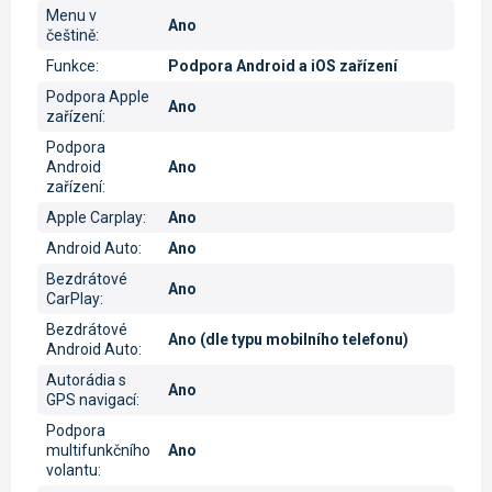
Menu v
Ano
češtině
:
Funkce
:
Podpora Android a iOS zařízení
Podpora Apple
Ano
zařízení
:
Podpora
Android
Ano
zařízení
:
Apple Carplay
:
Ano
Android Auto
:
Ano
Bezdrátové
Ano
CarPlay
:
Bezdrátové
Ano (dle typu mobilního telefonu)
Android Auto
:
Autorádia s
Ano
GPS navigací
:
Podpora
multifunkčního
Ano
volantu
: