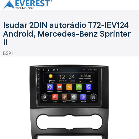
Přejít
na
obsah
Isudar 2DIN autorádio T72-IEV124
Android, Mercedes-Benz Sprinter
II
B591