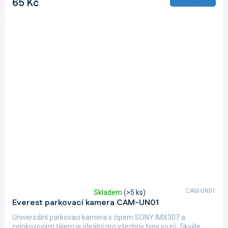
65 Kč
5
hvězdiček.
CAM-UN01
Skladem
(>5 ks)
Průměrné
Everest parkovací kamera CAM-UN01
hodnocení
produktu
Univerzální parkovací kamera s čipem SONY IMX307 a
je
celokovovým tělem je ideální pro všechny typy vozů. Skvěle