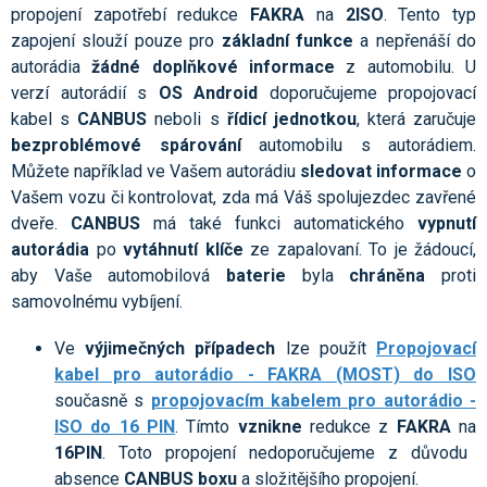
propojení zapotřebí redukce
FAKRA
na
2ISO
. Tento typ
zapojení slouží pouze pro
základní funkce
a nepřenáší do
autorádia
žádné
doplňkové informace
z automobilu. U
verzí autorádií s
OS Android
doporučujeme propojovací
kabel s
CANBUS
neboli s
řídicí jednotkou
, která zaručuje
bezproblémové spárování
automobilu s autorádiem.
Můžete například ve Vašem autorádiu
sledovat informace
o
Vašem vozu či kontrolovat, zda má Váš spolujezdec zavřené
dveře.
CANBUS
má také funkci automatického
vypnutí
autorádia
po
vytáhnutí klíče
ze zapalovaní. To je žádoucí,
aby Vaše automobilová
baterie
byla
chráněna
proti
samovolnému vybíjení.
Ve
výjimečných případech
lze použít
Propojovací
kabel pro autorádio - FAKRA (MOST) do ISO
současně s
propojovacím kabelem pro autorádio -
ISO do 16 PIN
. Tímto
vznikne
redukce z
FAKRA
na
16PIN
. Toto propojení nedoporučujeme z důvodu
absence
CANBUS boxu
a složitějšího propojení.