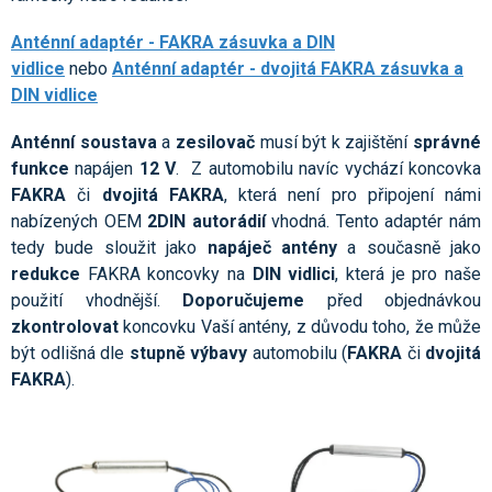
Anténní adaptér - FAKRA zásuvka a DIN
vidlice
nebo
Anténní adaptér - dvojitá FAKRA zásuvka a
DIN vidlice
Anténní soustava
a
zesilovač
musí být k zajištění
správné
funkce
napájen
12 V
. Z automobilu navíc vychází koncovka
FAKRA
či
dvojitá FAKRA
, která není pro připojení námi
nabízených OEM
2DIN autorádií
vhodná. Tento adaptér nám
tedy bude sloužit jako
napáječ antény
a současně jako
redukce
FAKRA koncovky na
DIN
vidlici
, která je pro naše
použití vhodnější.
Doporučujeme
před objednávkou
zkontrolovat
koncovku Vaší antény, z důvodu toho, že může
být odlišná dle
stupně výbavy
automobilu (
FAKRA
či
dvojitá
FAKRA
).