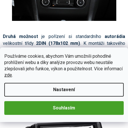
Druhá možnost
je pořízení si standardního
autorádia
velikostní třídy
2DIN (178x102 mm)
. K montáži takového
2DIN autorádia
již bude zapotřebí dokoupit si
Používáme cookies, abychom Vám umožnili pohodlné
některé
příslušenství
.
prohlížení webu a díky analýze provozu webu neustále
zlepšovali jeho funkce, výkon a použitelnost. Více informací
Redukční rámeček pro 2DIN autorádio, Škoda, VW, Seat a
zde
.
Audi
Tento
univerzální rámeček
slouží k úpravě a
vymezení
Nastavení
mezery
ve stávající zástavbě palubní desky pro použití a
montáž
2DIN autorádia
. Rámeček zároveň
slouží
jako
Souhlasím
montážní rámeček k
uchycení autorádia
.