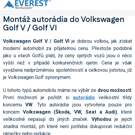
Přejít
na
obsah
Montáž autorádia do Volkswagen
Golf V / Golf VI
Volkswagen Golf V / Golf VI
je dobrou volbou, jak získat
moderní automobil za přijatelnou cenu. Přestože podobně
jako u všech Golfů platí, že ceny ojetých vozů jsou o něco
vyšší než v případě konkurenčních ojetin. Cena je však
vyvážena nadprůměrnou spolehlivostí a celkovou jistotou, jíž
je Volkswagen Golf synonymem.
U tohoto typů automobilu máme na výběr ze
dvou možností
.
První možností je pořídit si
autorádio
velikostní třídy
koncernu
VW
. Tyto autorádia jsou vytvořena pouze pro
koncern
Volkswagen (Škoda, VW, Seat a Audi)
, které
velikostně nepasují do jiných značek.
Výhodou
je jejich
snadná montáž, při které není potřeba dokupovat redukční
rámečky nebo redukce.