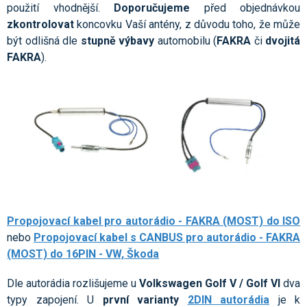
použití vhodnější.
Doporučujeme
před objednávkou
zkontrolovat
koncovku Vaší antény, z důvodu toho, že může
být odlišná dle
stupně výbavy
automobilu (
FAKRA
či
dvojitá
FAKRA
).
Propojovací kabel pro autorádio - FAKRA (MOST) do ISO
nebo
Propojovací kabel s CANBUS pro autorádio - FAKRA
(MOST) do 16PIN - VW, Škoda
Dle autorádia rozlišujeme u
Volkswagen Golf V / Golf VI
dva
typy zapojení. U
první varianty
2DIN autorádia
je k