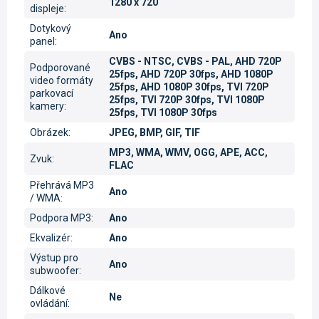
1280 x 720
displeje
:
Dotykový
Ano
panel
:
CVBS - NTSC, CVBS - PAL, AHD 720P
Podporované
25fps, AHD 720P 30fps, AHD 1080P
video formáty
25fps, AHD 1080P 30fps, TVI 720P
parkovací
25fps, TVI 720P 30fps, TVI 1080P
kamery
:
25fps, TVI 1080P 30fps
Obrázek
:
JPEG, BMP, GIF, TIF
MP3, WMA, WMV, OGG, APE, ACC,
Zvuk
:
FLAC
Přehrává MP3
Ano
/ WMA
:
Podpora MP3
:
Ano
Ekvalizér
:
Ano
Výstup pro
Ano
subwoofer
:
Dálkové
Ne
ovládání
: