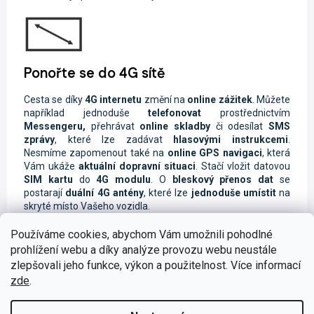
Ponořte se do 4G sítě
Cesta se díky
4G internetu
změní na
online zážitek
. Můžete
například jednoduše
telefonovat
prostřednictvím
Messengeru,
přehrávat
online skladby
či odesílat
SMS
zprávy
, které lze zadávat
hlasovými instrukcemi
.
Nesmíme zapomenout také na
online GPS navigaci
, která
Vám ukáže
aktuální dopravní situaci
. Stačí vložit datovou
SIM kartu
do
4G modulu
. O
bleskový přenos dat
se
postarají
duální 4G antény
, které lze
jednoduše umístit
na
skryté místo Vašeho vozidla.
Používáme cookies, abychom Vám umožnili pohodlné
prohlížení webu a díky analýze provozu webu neustále
zlepšovali jeho funkce, výkon a použitelnost. Více informací
zde
.
Muzika z mobilu či tabletu