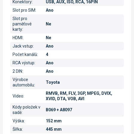
Konektory
:
USB, AUX, ISO, RCA, 16PIN
Slot pro SIM
:
Ano
Slot pro
paměťové
Ne
karty
:
HDMI
:
Ne
Jack vstup
:
Ano
Počet kanálů
:
4
RCA výstup
:
Ano
2 DIN
:
Ano
Výrobce
Toyota
automobilu
:
RMVB, RM, FLV, 3GP, MPEG, DVIX,
Video
:
XVID, DTA, VOB, AVI
Kódy položek v
B069 + A8097
sadě
:
Výška
:
152 mm
Šířka
:
445 mm