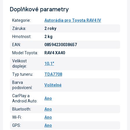
Doplňkové parametry
Kategorie
:
Autorádia pro Toyota RAV4 IV
Záruka
:
2 roky
Hmotnost
:
2 kg
EAN
:
08594230038657
Model Toyota
:
RAV4 XA40
Velikost
10,1"
displeje
:
Typ tuneru
:
TDA7708
Barva
Volitelné
podsvícení
:
CarPlay a
Ano
Android Auto
:
Bluetooth
:
Ano
Wi-Fi
:
Ano
GPS
:
Ano