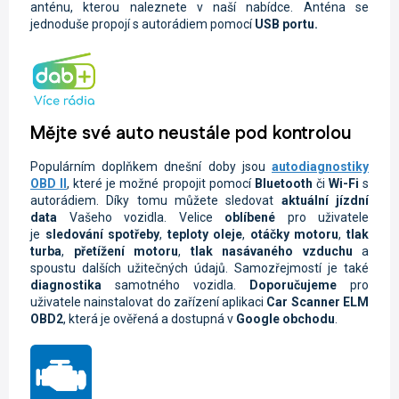
anténu, kterou naleznete v naší nabídce. Anténa se
jednoduše propojí s autorádiem pomocí
USB portu.
Mějte své auto neustále pod kontrolou
Populárním doplňkem dnešní doby jsou
autodiagnostiky
OBD II
, které je možné propojit pomocí
Bluetooth
či
Wi-Fi
s
autorádiem. Díky tomu můžete sledovat
aktuální jízdní
data
Vašeho vozidla.
Velice
oblíbené
pro uživatele
je
sledování spotřeby
,
teploty oleje
,
otáčky motoru
,
tlak
turba
,
přetížení motoru
,
tlak nasávaného vzduchu
a
spoustu dalších užitečných údajů. Samozřejmostí je také
diagnostika
samotného vozidla.
Doporučujeme
pro
uživatele nainstalovat do zařízení aplikaci
Car Scanner ELM
OBD2
, která je ověřená a dostupná v
Google obchodu
.