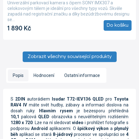
produktu
Univerzální parkovací kamera s čipem SONY IMX307 a
je
celokovovým tělem je ideální pro všechny typy vozů. Skvěle
5,0
zapadá nad registrační značku a díky bezúdržbovému designu
z
se...
5
Do košíku
1 890 Kč
hvězdiček.
Zobrazit všechny související produkty
Popis
Hodnocení
Ostatní informace
S
2DIN
autorádiem
Isudar T72-IEV136 QLED
pro
Toyota
RAV4 IV
máte svět hudby, zábavy a informací doslova na
dosah ruky.
Hlavním rysem
je bezesporu přehledná
10,1
palcová
QLED
obrazovka s neuvěřitelným rozlišením
1280 x 720
. Lze na ní sledovat
video
i prohlížet fotografie s
podporou
Android
aplikacemi. O
špičkový výkon
a
plynulý
běh
aplikací se stará
8-jádrový
procesor ve spolupráci se
4