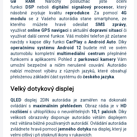
GB RAM
. Náročný posluchač jistě ocení
funkci
DSP
neboli
digitální signálový procesor
, který
násobně zvyšuje kvalitu
reprodukce
. Za pomocí
4G
modulu
se z Vašeho autorádia stane smartphone, ze
kterého můžete hravě odesílat
SMS zprávy
,
využívat
online
GPS navigaci
s aktuální
dopravní situací
či
využívat další cenné funkce. Váš mobilní telefon již zůstane
navždy v kapse díky funkci
CarPlay
a
Android Auto
. Díky
operačnímu systému Android 12
budete mít ve svém
automobilu kompletní
multimediální centrum
přeplněné
funkcemi a aplikacemi. Pohled z
parkovací kamery
Vám
umožní bezpečné a ničím nerušené couvání. Autorádio
nabízí možnost výběru z různých jazyků, které obsahují
přeloženou základní část systému do
českého jazyka
.
Velký dotykový displej
QLED
displej
2DIN autorádia je zaměřen na dokonalé
ovládání s
maximálním přehledem
. Obraz rádia je
v
HD
rozlišení
s uhlopříčkou o neuvěřitelných
10,1 palcích
. Díky
velikosti obrazovky disponuje autorádio větším displejem
než většina běžně používaných autorádií. Ovládání autorádia
zvládnete hravě pomocí
jemného dotyku
na displej, který je
velmi citlivý i při stisknutí ikony v rukavicích.