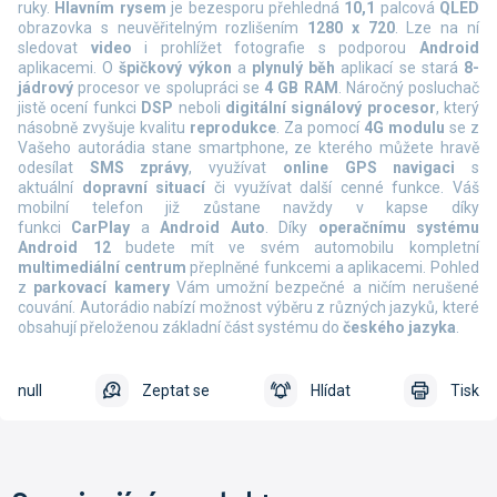
ruky.
Hlavním rysem
je bezesporu přehledná
10,1
palcová
QLED
obrazovka s neuvěřitelným rozlišením
1280 x 720
. Lze na ní
sledovat
video
i prohlížet fotografie s podporou
Android
aplikacemi. O
špičkový výkon
a
plynulý běh
aplikací se stará
8-
jádrový
procesor ve spolupráci se
4 GB RAM
. Náročný posluchač
jistě ocení funkci
DSP
neboli
digitální signálový procesor
, který
násobně zvyšuje kvalitu
reprodukce
. Za pomocí
4G modulu
se z
Vašeho autorádia stane smartphone, ze kterého můžete hravě
odesílat
SMS zprávy
, využívat
online
GPS navigaci
s
aktuální
dopravní situací
či využívat další cenné funkce. Váš
mobilní telefon již zůstane navždy v kapse díky
funkci
CarPlay
a
Android Auto
. Díky
operačnímu systému
Android 12
budete mít ve svém automobilu kompletní
multimediální centrum
přeplněné funkcemi a aplikacemi. Pohled
z
parkovací kamery
Vám umožní bezpečné a ničím nerušené
couvání. Autorádio nabízí možnost výběru z různých jazyků, které
obsahují přeloženou základní část systému do
českého jazyka
.
null
Zeptat se
Hlídat
Tisk