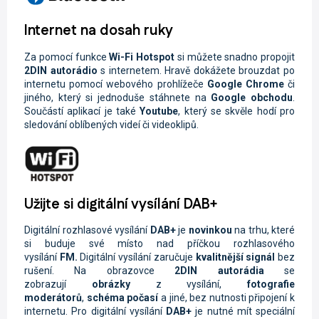
Internet na dosah ruky
Za pomocí funkce
Wi-Fi
Hotspot
si můžete snadno propojit
2DIN autorádio
s internetem. Hravě dokážete brouzdat po
internetu pomocí webového prohlížeče
Google Chrome
či
jiného, který si jednoduše stáhnete na
Google obchodu
.
Součástí aplikací je také
Youtube
, který se skvěle hodí pro
sledování oblíbených videí či videoklipů.
Užijte si digitální vysílání DAB+
Digitální rozhlasové vysílání
DAB+
je
novinkou
na trhu, které
si buduje své místo nad příčkou rozhlasového
vysílání
FM.
Digitální vysílání zaručuje
kvalitnější signál
bez
rušení. Na obrazovce
2DIN autorádi
a
se
zobrazují
obrázky
z vysílání,
fotografie
moderátorů
,
schéma počasí
a jiné, bez nutnosti připojení k
internetu. Pro digitální vysílání
DAB+
je nutné mít speciální