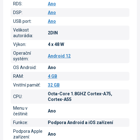
RDS
:
Ano
DSP
:
Ano
USB port
:
Ano
Velikost
2DIN
autorádia
:
Výkon
:
4 x 48 W
Operační
Android 12
systém
:
OS Android
:
Ano
RAM
:
4 GB
Vnitřní paměť
:
32 GB
Octa-Core 1.8GHZ Cortex-A75,
CPU
:
Cortex-A55
Menu v
Ano
češtině
:
Funkce
:
Podpora Android a iOS zařízení
Podpora Apple
Ano
zařízení
: