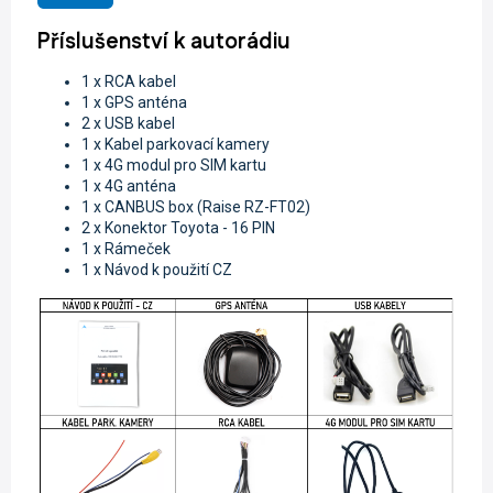
Příslušenství k autorádiu
1 x RCA kabel
1 x GPS anténa
2 x USB kabel
1 x Kabel parkovací kamery
1 x 4G modul pro SIM kartu
1 x 4G anténa
1 x CANBUS box (Raise RZ-FT02)
2 x
Konektor Toyota - 16 PIN
1 x Rámeček
1 x Návod k použití CZ