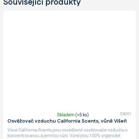
Související produkty
EA001
Skladem
(>5 ks)
Průměrné
Osvěžovač vzduchu California Scents, vůně Višeň
hodnocení
produktu
Vůně California Scents jsou osvědčené osvěžovače vzduchu s
je
koncentrovanou a jemnou vůní. Vůně jsou 100% organické.