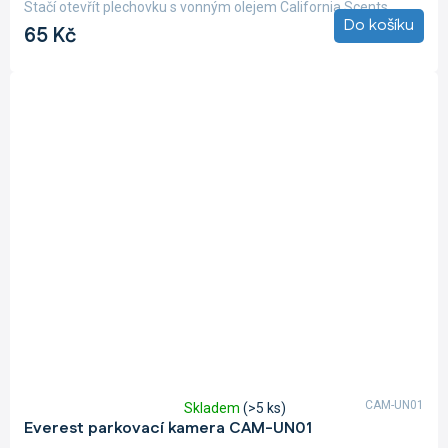
5,0
Stačí otevřít plechovku s vonným olejem California Scents,...
z
Do košíku
65 Kč
5
hvězdiček.
CAM-UN01
Skladem
(>5 ks)
Průměrné
Everest parkovací kamera CAM-UN01
hodnocení