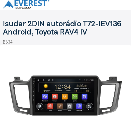
Přejít
na
obsah
Isudar 2DIN autorádio T72-IEV136
Android, Toyota RAV4 IV
B634