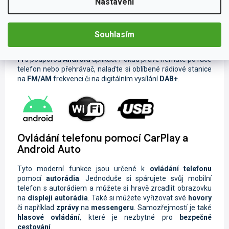
Při poslechu oblíbené skladby během cestování se čas Vaší
Nastavení
jízdy neuvěřitelně zkrátí. Díky širokému spektru možnosti
připojení nebudete odkázáni pouze na rozhlasové vysílání.
Svou oblíbenou hudbu a videa můžete sdílet pomocí
USB
Souhlasím
flashdisku či
Bluetooth
. Lze také jednoduše nahrávky
streamovat ze svého chytrého zařízení pomocí funkce
Wi-
Fi
s podporou
Android
aplikací. Pokud právě nemáte po ruce
telefon nebo přehrávač, nalaďte si oblíbené rádiové stanice
na
FM/AM
frekvenci či na digitálním vysílání
DAB+
.
Ovládání telefonu pomocí CarPlay a
Android Auto
Tyto moderní funkce jsou určené k
ovládání telefonu
pomocí
autorádia
. Jednoduše si spárujete svůj mobilní
telefon s autorádiem a můžete si hravě zrcadlit obrazovku
na
displeji autorádia
. Také si můžete vyřizovat své
hovory
či například
zprávy
na
messengeru
. Samozřejmostí je také
hlasové ovládání
, které je nezbytné pro
bezpečné
cestování
.