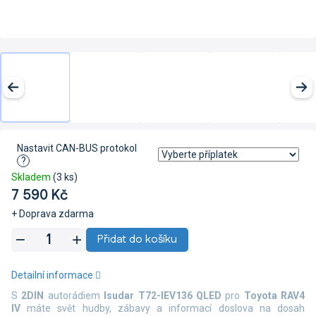
Nastavit CAN-BUS protokol
?
Skladem
(3 ks)
7 590 Kč
+ Doprava zdarma
Měrná
Přidat do košíku
cena:
Detailní informace
S
2DIN
autorádiem
Isudar T72-IEV136 QLED
pro
Toyota RAV4
IV
máte svět hudby, zábavy a informací doslova na dosah