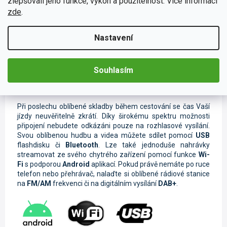
zlepšovali jeho funkce, výkon a použitelnost. Více informací
SIM kartu
do
4G modulu
. O
bleskový přenos dat
se
zde
.
postarají
4G antény
, které lze
jednoduše umístit
na skryté
místo Vašeho vozidla.
Nastavení
Souhlasím
Muzika z mobilu či tabletu
Při poslechu oblíbené skladby během cestování se čas Vaší
jízdy neuvěřitelně zkrátí. Díky širokému spektru možnosti
připojení nebudete odkázáni pouze na rozhlasové vysílání.
Svou oblíbenou hudbu a videa můžete sdílet pomocí
USB
flashdisku či
Bluetooth
. Lze také jednoduše nahrávky
streamovat ze svého chytrého zařízení pomocí funkce
Wi-
Fi
s podporou
Android
aplikací. Pokud právě nemáte po ruce
telefon nebo přehrávač, nalaďte si oblíbené rádiové stanice
na
FM/AM
frekvenci či na digitálním vysílání
DAB+
.