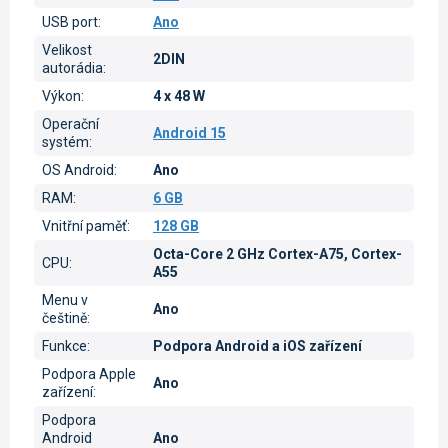
USB port
:
Ano
Velikost
2DIN
autorádia
:
Výkon
:
4 x 48 W
Operační
Android 15
systém
:
OS Android
:
Ano
RAM
:
6 GB
Vnitřní paměť
:
128 GB
Octa-Core 2 GHz Cortex-A75, Cortex-
CPU
:
A55
Menu v
Ano
češtině
:
Funkce
:
Podpora Android a iOS zařízení
Podpora Apple
Ano
zařízení
:
Podpora
Android
Ano