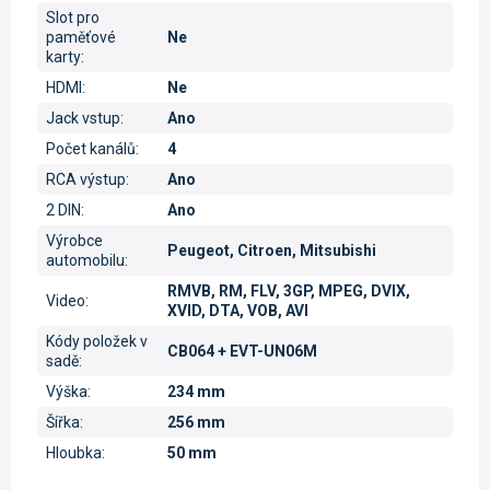
Slot pro
paměťové
Ne
karty
:
HDMI
:
Ne
Jack vstup
:
Ano
Počet kanálů
:
4
RCA výstup
:
Ano
2 DIN
:
Ano
Výrobce
Peugeot, Citroen, Mitsubishi
automobilu
:
RMVB, RM, FLV, 3GP, MPEG, DVIX,
Video
:
XVID, DTA, VOB, AVI
Kódy položek v
CB064 + EVT-UN06M
sadě
:
Výška
:
234 mm
Šířka
:
256 mm
Hloubka
:
50 mm