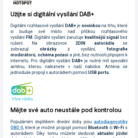
Užijte si digitální vysílání DAB+
Digitální rozhlasové vysílání
DAB+
je
novinkou
na trhu, které
si buduje své místo nad příčkou rozhlasového
vysílání
FM.
Digitální vysílání zaručuje
kvalitnější signál
bez
rušení. Na obrazovce
2DIN autorádi
a
se
zobrazují
obrázky
z vysílání,
fotografie
moderátorů
,
schéma počasí
a jiné, bez nutnosti připojení k
internetu. Pro digitální vysílání
DAB+
je nutné mít speciální
anténu, kterou naleznete v naší nabídce. Anténa se
jednoduše propojí s autorádiem pomocí
USB portu.
Mějte své auto neustále pod kontrolou
Populárním doplňkem dnešní doby jsou
autodiagnostiky
OBD II
, které je možné propojit pomocí
Bluetooth
či
Wi-Fi
s
autorádiem. Díky tomu můžete sledovat
aktuální jízdní