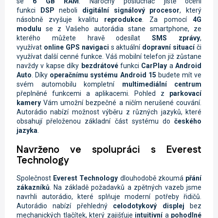
se
6 GB RAM
. Náročný posluchač jistě ocení
funkci
DSP
neboli
digitální signálový procesor
, který
násobně zvyšuje kvalitu
reprodukce
. Za pomocí
4G
modulu
se z Vašeho autorádia stane smartphone, ze
kterého můžete hravě odesílat
SMS zprávy
,
využívat
online
GPS navigaci
s aktuální
dopravní situací
či
využívat další cenné funkce. Váš mobilní telefon již zůstane
navždy v kapse díky
bezdrátové
funkci
CarPlay
a
Android
Auto
. Díky
operačnímu systému Android 15
budete mít ve
svém automobilu kompletní
multimediální centrum
přeplněné funkcemi a aplikacemi. Pohled z
parkovací
kamery
Vám umožní bezpečné a ničím nerušené couvání.
Autorádio nabízí možnost výběru z různých jazyků, které
obsahují přeloženou základní část systému do
českého
jazyka
.
Navrženo ve spolupráci s Everest
Technology
Společnost
Everest Technology
dlouhodobě zkoumá
přání
zákazníků
. Na základě požadavků a zpětných vazeb jsme
navrhli autorádio, které splňuje moderní potřeby řidičů.
Autorádio nabízí přehledný
celodotykový displej
bez
mechanických tlačítek, který zajišťuje
intuitivní
a
pohodlné