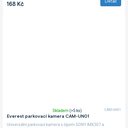
Detail
168 Kč
CAM-UN01
Skladem
(>5 ks)
Průměrné
Everest parkovací kamera CAM-UN01
hodnocení
produktu
Univerzální parkovací kamera s čipem SONY IMX307 a
je