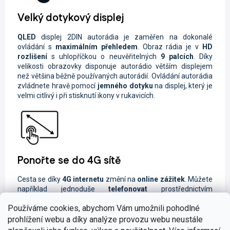
Velký dotykový displej
QLED
displej
2DIN autorádia je zaměřen na dokonalé
ovládání s
maximálním přehledem
. Obraz rádia je
v
HD
rozlišení
s uhlopříčkou o neuvěřitelných
9 palcích
. Díky
velikosti obrazovky disponuje autorádio větším displejem
než většina běžně používaných autorádií. Ovládání autorádia
zvládnete hravě pomocí
jemného dotyku
na displej, který je
velmi citlivý i při stisknutí ikony v rukavicích.
Ponořte se do 4G sítě
Cesta se díky
4G internetu
změní na
online zážitek
. Můžete
například jednoduše
telefonovat
prostřednictvím
Messengeru,
přehrávat
online skladby
či odesílat
SMS
Používáme cookies, abychom Vám umožnili pohodlné
zprávy
, které lze zadávat
hlasovými instrukcemi
.
Nesmíme zapomenout také na
online GPS navigaci
, která
prohlížení webu a díky analýze provozu webu neustále
Vám ukáže
aktuální dopravní situaci
. Stačí vložit datovou