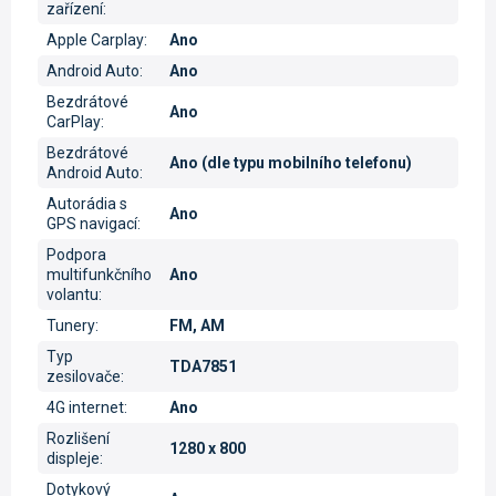
zařízení
:
Apple Carplay
:
Ano
Android Auto
:
Ano
Bezdrátové
Ano
CarPlay
:
Bezdrátové
Ano (dle typu mobilního telefonu)
Android Auto
:
Autorádia s
Ano
GPS navigací
:
Podpora
multifunkčního
Ano
volantu
:
Tunery
:
FM, AM
Typ
TDA7851
zesilovače
:
4G internet
:
Ano
Rozlišení
1280 x 800
displeje
:
Dotykový