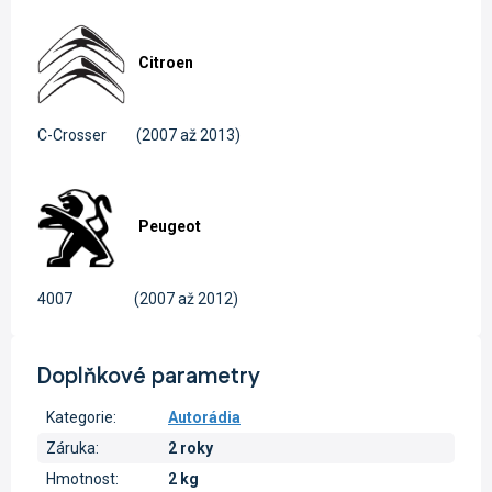
Citroen
C-Crosser
(2007 až 2013)
Peugeot
4007
(2007 až 2012)
Doplňkové parametry
Kategorie
:
Autorádia
Záruka
:
2 roky
Hmotnost
:
2 kg