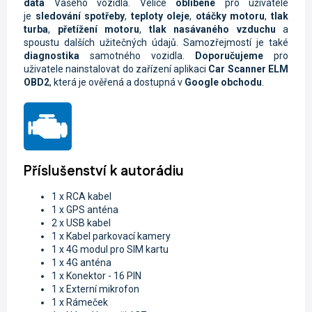
data
Vašeho vozidla.
Velice
oblíbené
pro uživatele
je
sledování spotřeby
,
teploty oleje
,
otáčky motoru
,
tlak
turba
,
přetížení motoru
,
tlak nasávaného vzduchu
a
spoustu dalších užitečných údajů. Samozřejmostí je také
diagnostika
samotného vozidla.
Doporučujeme
pro
uživatele nainstalovat do zařízení aplikaci
Car Scanner ELM
OBD2
, která je ověřená a dostupná v
Google obchodu
.
Příslušenství k autorádiu
1 x RCA kabel
1 x GPS anténa
2 x USB kabel
1 x Kabel parkovací kamery
1 x 4G modul pro SIM kartu
1 x 4G anténa
1 x
Konektor - 16 PIN
1 x Externí mikrofon
1 x Rámeček