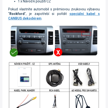
1 x Návod k použití CZ
Pokud vlastníte automobil s prémiovou zvukovou výbavou
"
Rockford
", je zapotřebí si pořídit
speciální kabel s
CANBUS dekodérem
.