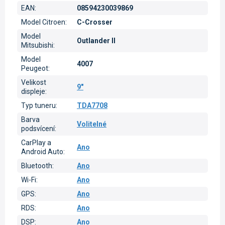
EAN
:
08594230039869
Model Citroen
:
C-Crosser
Model
Outlander II
Mitsubishi
:
Model
4007
Peugeot
:
Velikost
9"
displeje
:
Typ tuneru
:
TDA7708
Barva
Volitelné
podsvícení
:
CarPlay a
Ano
Android Auto
:
Bluetooth
:
Ano
Wi-Fi
:
Ano
GPS
:
Ano
RDS
:
Ano
DSP
:
Ano