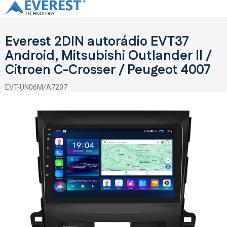
Přejít
na
obsah
Everest 2DIN autorádio EVT37
Android, Mitsubishi Outlander II /
Citroen C-Crosser / Peugeot 4007
EVT-UN06M/A7207