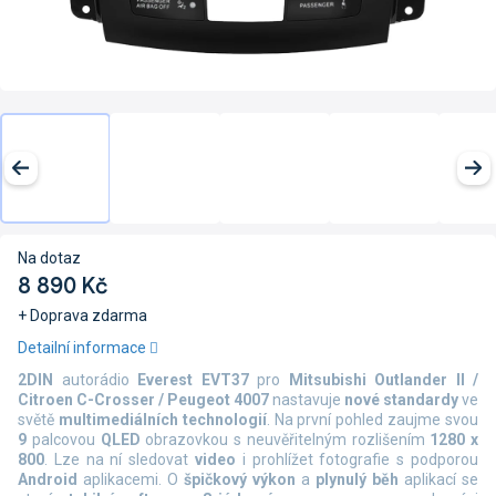
Na dotaz
8 890 Kč
+ Doprava zdarma
Měrná
Detailní informace
cena:
2DIN
autorádio
Everest EVT37
pro
Mitsubishi Outlander II /
Citroen C-Crosser / Peugeot 4007
nastavuje
nové standardy
ve
světě
multimediálních technologií
. Na první pohled zaujme svou
9
palcovou
QLED
obrazovkou s neuvěřitelným rozlišením
1280 x
800
. Lze na ní sledovat
video
i prohlížet fotografie s podporou
Android
aplikacemi. O
špičkový výkon
a
plynulý běh
aplikací se