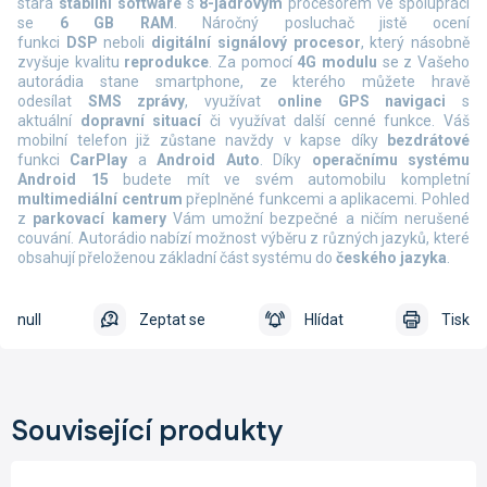
stará
stabilní software
s
8-jádrovým
procesorem ve spolupráci
se
6 GB RAM
. Náročný posluchač jistě ocení
funkci
DSP
neboli
digitální signálový procesor
, který násobně
zvyšuje kvalitu
reprodukce
. Za pomocí
4G modulu
se z Vašeho
autorádia stane smartphone, ze kterého můžete hravě
odesílat
SMS zprávy
, využívat
online
GPS navigaci
s
aktuální
dopravní situací
či využívat další cenné funkce. Váš
mobilní telefon již zůstane navždy v kapse díky
bezdrátové
funkci
CarPlay
a
Android Auto
. Díky
operačnímu systému
Android 15
budete mít ve svém automobilu kompletní
multimediální centrum
přeplněné funkcemi a aplikacemi. Pohled
z
parkovací kamery
Vám umožní bezpečné a ničím nerušené
couvání. Autorádio nabízí možnost výběru z různých jazyků, které
obsahují přeloženou základní část systému do
českého jazyka
.
null
Zeptat se
Hlídat
Tisk
Související produkty