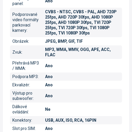
Ano
panel
:
CVBS - NTSC, CVBS - PAL, AHD 720P
Podporované
25fps, AHD 720P 30fps, AHD 1080P
video formáty
25fps, AHD 1080P 30fps, TVI 720P
parkovací
25fps, TVI 720P 30fps, TVI 1080P
kamery
:
25fps, TVI 1080P 30fps
Obrázek
:
JPEG, BMP, GIF, TIF
MP3, WMA, WMV, OGG, APE, ACC,
Zvuk
:
FLAC
Přehrává MP3
Ano
/ WMA
:
Podpora MP3
:
Ano
Ekvalizér
:
Ano
Výstup pro
Ano
subwoofer
:
Dálkové
Ne
ovládání
:
Konektory
:
USB, AUX, ISO, RCA, 16PIN
Slot pro SIM
:
Ano