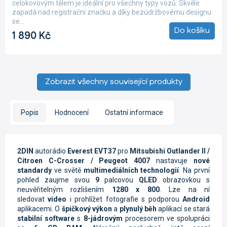
celokovovým tělem je ideální pro všechny typy vozů. Skvěle
5,0
zapadá nad registrační značku a díky bezúdržbovému designu
z
se...
5
Do košíku
1 890 Kč
hvězdiček.
Zobrazit všechny související produkty
Popis
Hodnocení
Ostatní informace
2DIN
autorádio
Everest EVT37
pro
Mitsubishi Outlander II /
Citroen C-Crosser / Peugeot 4007
nastavuje
nové
standardy
ve světě
multimediálních technologií
. Na první
pohled zaujme svou
9
palcovou
QLED
obrazovkou s
neuvěřitelným rozlišením
1280 x 800
. Lze na ní
sledovat
video
i prohlížet fotografie s podporou
Android
aplikacemi. O
špičkový výkon
a
plynulý běh
aplikací se stará
stabilní software
s
8-jádrovým
procesorem ve spolupráci