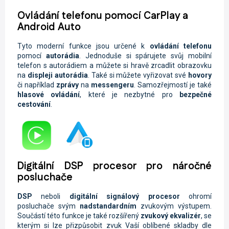
Ovládání telefonu pomocí CarPlay a
Android Auto
Tyto moderní funkce jsou určené k
ovládání telefonu
pomocí
autorádia
. Jednoduše si spárujete svůj mobilní
telefon s autorádiem a můžete si hravě zrcadlit obrazovku
na
displeji autorádia
. Také si můžete vyřizovat své
hovory
či například
zprávy
na
messengeru
. Samozřejmostí je také
hlasové ovládání
, které je nezbytné pro
bezpečné
cestování
.
Digitální DSP procesor pro náročné
posluchače
DSP
neboli
digitální signálový procesor
ohromí
posluchače svým
nadstandardním
zvukovým výstupem.
Součástí této funkce je také rozšířený
zvukový ekvalizér
, se
kterým si lze přizpůsobit zvuk Vaší oblíbené skladby dle