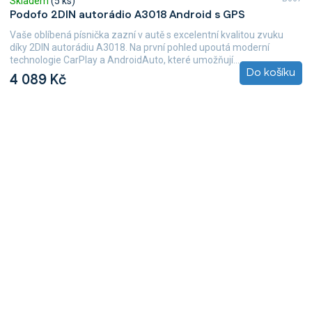
Skladem
(5 ks)
Podofo 2DIN autorádio A3018 Android s GPS
Vaše oblíbená písnička zazní v autě s excelentní kvalitou zvuku
díky 2DIN autorádiu A3018. Na první pohled upoutá moderní
technologie CarPlay a AndroidAuto, které umožňují...
Do košíku
4 089 Kč