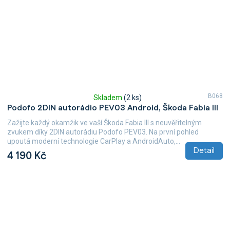
B068
Skladem
(2 ks)
Průměrné
Podofo 2DIN autorádio PEV03 Android, Škoda Fabia III
hodnocení
produktu
Zažijte každý okamžik ve vaší Škoda Fabia III s neuvěřitelným
je
zvukem díky 2DIN autorádiu Podofo PEV03. Na první pohled
5,0
upoutá moderní technologie CarPlay a AndroidAuto,...
z
Detail
4 190 Kč
5
hvězdiček.