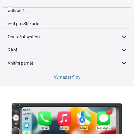
USB port
Slot pro SD kartu
Operační systém
RAM
Vnitřní paměť
Vymazat filtry
V
ý
p
i
s
p
r