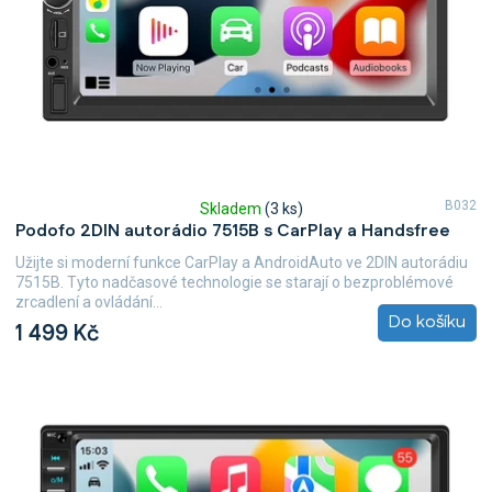
o
d
u
k
t
ů
B032
Skladem
(3 ks)
Průměrné
Podofo 2DIN autorádio 7515B s CarPlay a Handsfree
hodnocení
produktu
Užijte si moderní funkce CarPlay a AndroidAuto ve 2DIN autorádiu
je
7515B. Tyto nadčasové technologie se starají o bezproblémové
4,9
zrcadlení a ovládání...
z
Do košíku
1 499 Kč
5
hvězdiček.