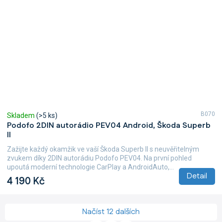
B070
Skladem
(>5 ks)
Podofo 2DIN autorádio PEV04 Android, Škoda Superb
II
Zažijte každý okamžik ve vaší Škoda Superb II s neuvěřitelným
zvukem díky 2DIN autorádiu Podofo PEV04. Na první pohled
upoutá moderní technologie CarPlay a AndroidAuto,...
Detail
4 190 Kč
Načíst 12 dalších