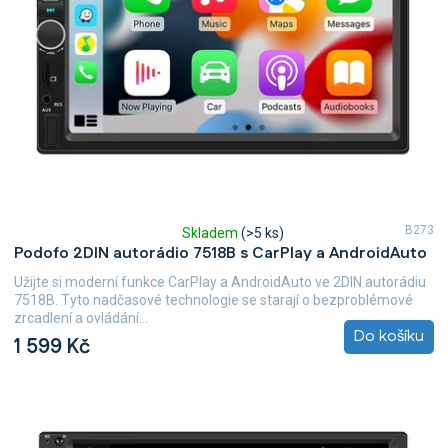
B273
Skladem
(>5 ks)
Průměrné
Podofo 2DIN autorádio 7518B s CarPlay a AndroidAuto
hodnocení
produktu
Užijte si moderní funkce CarPlay a AndroidAuto ve 2DIN autorádiu
je
7518B. Tyto nadčasové technologie se starají o bezproblémové
5,0
zrcadlení a ovládání...
z
Do košíku
1 599 Kč
5
hvězdiček.