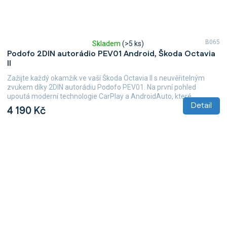
B065
Skladem
(>5 ks)
Průměrné
Podofo 2DIN autorádio PEV01 Android, Škoda Octavia
hodnocení
II
produktu
je
Zažijte každý okamžik ve vaší Škoda Octavia II s neuvěřitelným
5,0
zvukem díky 2DIN autorádiu Podofo PEV01. Na první pohled
z
upoutá moderní technologie CarPlay a AndroidAuto, které...
5
Detail
4 190 Kč
hvězdiček.