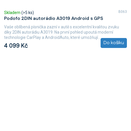
B063
Skladem
(>5 ks)
Podofo 2DIN autorádio A3019 Android s GPS
Vaše oblíbená písnička zazní v autě s excelentní kvalitou zvuku
díky 2DIN autorádiu A3019. Na první pohled upoutá moderní
technologie CarPlay a AndroidAuto, které umožňují...
Do košíku
4 099 Kč