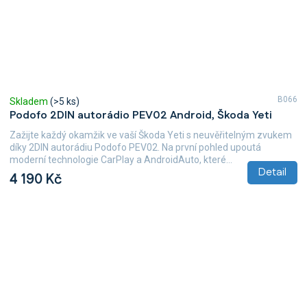
B066
Skladem
(>5 ks)
Podofo 2DIN autorádio PEV02 Android, Škoda Yeti
Zažijte každý okamžik ve vaší Škoda Yeti s neuvěřitelným zvukem
díky 2DIN autorádiu Podofo PEV02. Na první pohled upoutá
moderní technologie CarPlay a AndroidAuto, které...
Detail
4 190 Kč