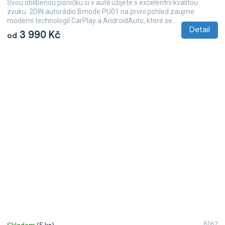
Svou oblíbenou písničku si v autě užijete s excelentní kvalitou
zvuku. 2DIN autorádio Bmode PU01 na první pohled zaujme
moderní technologií CarPlay a AndroidAuto, které se...
Detail
3 990 Kč
od
B067