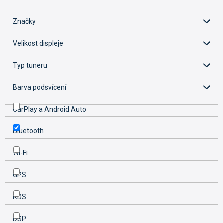
r
o
Značky
d
u
Velikost displeje
k
t
Typ tuneru
ů
Barva podsvícení
CarPlay a Android Auto
Bluetooth
Wi-Fi
GPS
RDS
DSP