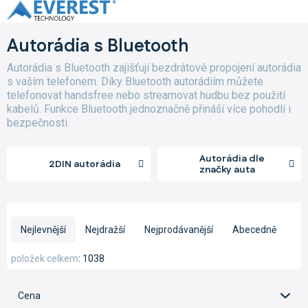
Přejít
na
obsah
Autorádia s Bluetooth
Autorádia s Bluetooth zajišťují bezdrátové propojení autorádia
s vaším telefonem. Díky Bluetooth autorádiím můžete
telefonovat handsfree nebo streamovat hudbu bez použití
kabelů. Funkce Bluetooth jednoznačně přináší více pohodlí i
bezpečnosti.
Autorádia dle
2DIN autorádia
značky auta
Ř
a
Nejlevnější
Nejdražší
Nejprodávanější
Abecedně
z
e
položek celkem
1038
n
í
Cena
p