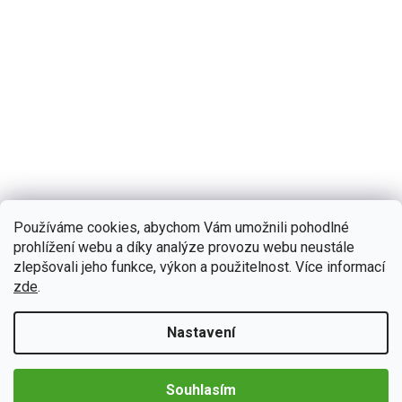
Používáme cookies, abychom Vám umožnili pohodlné
prohlížení webu a díky analýze provozu webu neustále
zlepšovali jeho funkce, výkon a použitelnost. Více informací
B028
zde
.
Skladem
(>5 ks)
Podofo 2DIN autorádio A3040 Android s GPS
Autorádio A3040 s operačním systémem Android 15 se stane
Nastavení
perfektním společníkem během cestování. 2DIN autorádio na první
pohled zaujme moderní technologií CarPlay a AndroidAuto,...
Detail
3 390 Kč
Souhlasím