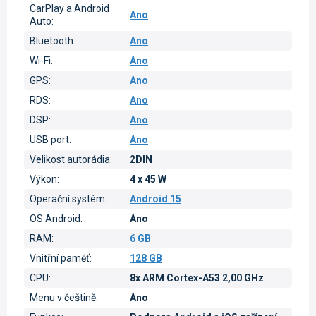
CarPlay a Android
Ano
Auto
:
Bluetooth
:
Ano
Wi-Fi
:
Ano
GPS
:
Ano
RDS
:
Ano
DSP
:
Ano
USB port
:
Ano
Velikost autorádia
:
2DIN
Výkon
:
4 x 45 W
Operační systém
:
Android 15
OS Android
:
Ano
RAM
:
6 GB
Vnitřní paměť
:
128 GB
CPU
:
8x ARM Cortex-A53 2,00 GHz
Menu v češtině
:
Ano