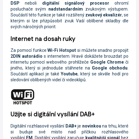
DSP
neboli
digitální signálový procesor
ohromí
posluchače svým
nadstandardním
zvukovým výstupem.
Součástí této funkce je také rozšířený
zvukový ekvalizér
, se
kterým si lze přizpůsobit zvuk Vaší oblíbené skladby dle
svých náročných priorit.
Internet na dosah ruky
Za pomocí funkce
Wi-Fi
Hotspot
si můžete snadno propojit
2DIN autorádio
s internetem. Hravě dokážete brouzdat po
internetu pomocí webového prohlížeče
Google Chrome
či
jiného, který si jednoduše stáhnete na
Google obchodu
.
Součástí aplikací je také
Youtube
, který se skvěle hodí pro
sledování oblíbených videí či videoklipů.
Užijte si digitální vysílání DAB+
Digitální rozhlasové vysílání
DAB+
je
novinkou
na trhu, které
si buduje své místo nad příčkou rozhlasového
vysílání
FM.
Digitální vysílání zaručuje
kvalitnější signál
bez