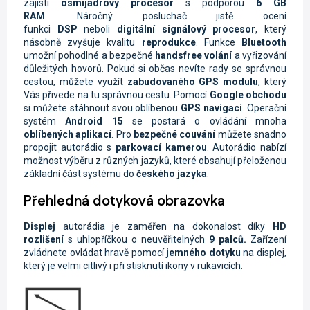
zajistí
osmijádrový procesor
s podporou
6 GB
RAM
. Náročný posluchač jistě ocení
funkci
DSP
neboli
digitální signálový procesor
, který
násobně zvyšuje kvalitu
reprodukce
.
Funkce
Bluetooth
umožní pohodlné a bezpečné
handsfree volání
a vyřizování
důležitých hovorů. Pokud si občas nevíte rady se správnou
cestou, můžete využít
zabudovaného GPS modulu
, který
Vás přivede na tu správnou cestu. Pomocí
Google obchodu
si můžete stáhnout svou oblíbenou
GPS navigaci
. Operační
systém
Android 15
se postará o ovládání mnoha
oblíbených aplikací
. Pro
bezpečné couvání
můžete snadno
propojit autorádio s
parkovací kamerou
. Autorádio nabízí
možnost výběru z různých jazyků, které obsahují přeloženou
základní část systému do
českého jazyka
.
Přehledná dotyková obrazovka
Displej
autorádia je zaměřen na dokonalost díky
HD
rozlišení
s uhlopříčkou o neuvěřitelných
9 palců.
Zařízení
zvládnete ovládat hravě pomocí
jemného dotyku
na displej,
který je velmi citlivý i při stisknutí ikony v rukavicích.