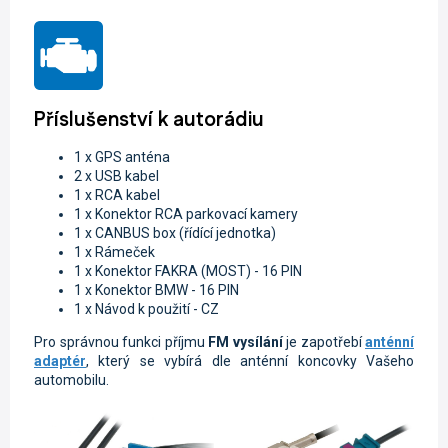
Příslušenství k autorádiu
1 x GPS anténa
2 x USB kabel
1 x RCA kabel
1 x Konektor RCA parkovací kamery
1 x CANBUS box (řídící jednotka)
1 x Rámeček
1 x Konektor FAKRA (MOST) - 16 PIN
1 x Konektor BMW - 16 PIN
1 x Návod k použití - CZ
Pro správnou funkci příjmu
FM vysílání
je zapotřebí
anténní
adaptér
, který se vybírá dle anténní koncovky Vašeho
automobilu.