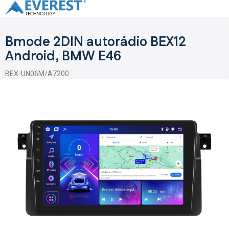
Přejít
na
obsah
Bmode 2DIN autorádio BEX12
Android, BMW E46
BEX-UN06M/A7200