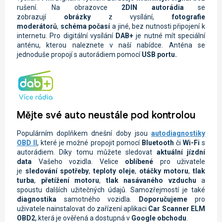
rušení. Na obrazovce
2DIN autorádi
a
se
zobrazují
obrázky
z vysílání,
fotografie
moderátorů
,
schéma počasí
a jiné, bez nutnosti připojení k
internetu. Pro digitální vysílání
DAB+
je nutné mít speciální
anténu, kterou naleznete v naší nabídce. Anténa se
jednoduše propojí s autorádiem pomocí
USB portu.
Mějte své auto neustále pod kontrolou
Populárním doplňkem dnešní doby jsou
autodiagnostiky
OBD II
, které je možné propojit pomocí
Bluetooth
či
Wi-Fi
s
autorádiem. Díky tomu můžete sledovat
aktuální jízdní
data
Vašeho vozidla.
Velice
oblíbené
pro uživatele
je
sledování spotřeby
,
teploty oleje
,
otáčky motoru
,
tlak
turba
,
přetížení motoru
,
tlak nasávaného vzduchu
a
spoustu dalších užitečných údajů. Samozřejmostí je také
diagnostika
samotného vozidla.
Doporučujeme
pro
uživatele nainstalovat do zařízení aplikaci
Car Scanner ELM
OBD2
, která je ověřená a dostupná v
Google obchodu
.