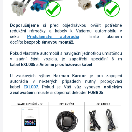
Doporučujeme
si před objednávkou ověřit potřebné
redukční rámečky a kabely k Vašemu automobilu v
sekci
Příslušenství autorádia
. Tímto úkonem
docílíte
bezproblémovou montáž
.
Pokud vlastníte automobil s navigační jednotkou umístěnou
v zadní části vozidla, je zapotřebí speciální 6 m
kabel
EXL005
a
Anténní prodlužovací kabel
.
U zvukových výbav
Harman Kardon
je pro zapojení
autorádia v některých případech nutný propojovací
kabel
EXL007
. Pokud je Váš vůz vybaven
optickým
zesilovačem
, musíte si objednat dekodér
FOBB05
.