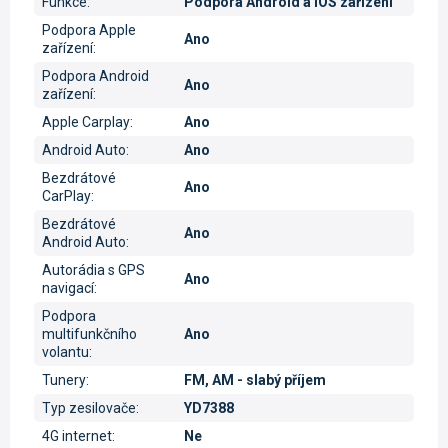
Funkce
:
Podpora Android a iOS zařízení
Podpora Apple
Ano
zařízení
:
Podpora Android
Ano
zařízení
:
Apple Carplay
:
Ano
Android Auto
:
Ano
Bezdrátové
Ano
CarPlay
:
Bezdrátové
Ano
Android Auto
:
Autorádia s GPS
Ano
navigací
:
Podpora
multifunkčního
Ano
volantu
:
Tunery
:
FM, AM - slabý příjem
Typ zesilovače
:
YD7388
4G internet
:
Ne