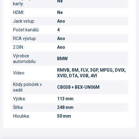
Ne
karty
:
HDMI
:
Ne
Jack vstup
:
Ano
Počet kanálů
:
4
RCA výstup
:
Ano
2 DIN
:
Ano
Výrobce
BMW
automobilu
:
RMVB, RM, FLV, 3GP, MPEG, DVIX,
Video
:
XVID, DTA, VOB, AVI
Kódy položek v
CB038 + BEX-UN06M
sadě
:
Výška
:
113 mm
Šířka
:
248 mm
Hloubka
:
50 mm