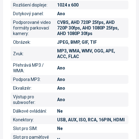
Rozlišení displeje
:
1024 x 600
Dotykový panel
:
Ano
Podporované video
CVBS, AHD 720P 25fps, AHD
formáty parkovací
720P 30fps, AHD 1080P 25fps,
kamery
:
AHD 1080P 30fps
Obrázek
:
JPEG, BMP, GIF, TIF
MP3, WMA, WMV, OGG, APE,
Zvuk
:
ACC, FLAC
Přehrává MP3 /
Ano
WMA
:
Podpora MP3
:
Ano
Ekvalizér
:
Ano
Výstup pro
Ano
subwoofer
:
Dálkové ovládání
:
Ne
Konektory
:
USB, AUX, ISO, RCA, 16PIN, HDMI
Slot pro SIM
:
Ne
Slot pro paměťové