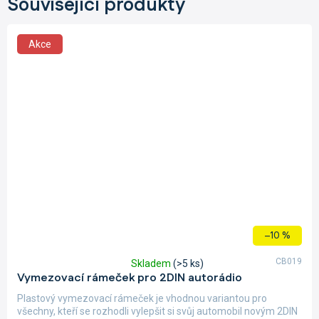
Související produkty
Akce
–10 %
CB019
Skladem
(>5 ks)
Průměrné
Vymezovací rámeček pro 2DIN autorádio
hodnocení
produktu
Plastový vymezovací rámeček je vhodnou variantou pro
je
všechny, kteří se rozhodli vylepšit si svůj automobil novým 2DIN