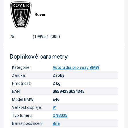
Rover
75
(1999 až 2005)
Doplňkové parametry
Kategorie
:
Autorádia pro vozy BMW
Záruka
:
2 roky
Hmotnost
:
2 kg
EAN
:
08594230034345
Model BMW
:
E46
Velikost displeje
:
9"
Typ tuneru
:
QN8035
Barva podsvícení
:
Bílé