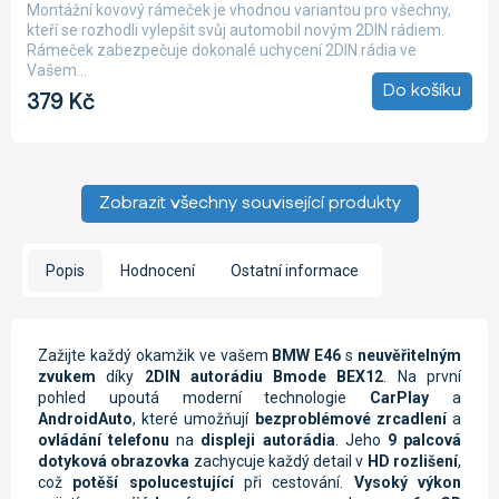
produktu
Montážní kovový rámeček je vhodnou variantou pro všechny,
je
kteří se rozhodli vylepšit svůj automobil novým 2DIN rádiem.
5,0
Rámeček zabezpečuje dokonalé uchycení 2DIN rádia ve
z
Vašem...
5
Do košíku
379 Kč
hvězdiček.
Zobrazit všechny související produkty
Popis
Hodnocení
Ostatní informace
Zažijte každý okamžik ve vašem
BMW E46
s
neuvěřitelným
zvukem
díky
2DIN autorádiu Bmode BEX12
. Na první
pohled upoutá moderní technologie
CarPlay
a
AndroidAuto
, které umožňují
bezproblémové zrcadlení
a
ovládání telefonu
na
displeji autorádia
. Jeho
9 palcová
dotyková obrazovka
zachycuje každý detail v
HD rozlišení
,
což
potěší spolucestující
při cestování.
Vysoký výkon