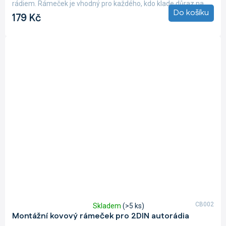
5,0
rádiem. Rámeček je vhodný pro každého, kdo klade důraz na...
z
Do košíku
179 Kč
5
hvězdiček.
CB002
Skladem
(>5 ks)
Průměrné
Montážní kovový rámeček pro 2DIN autorádia
hodnocení