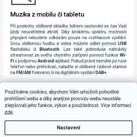
Muzika z mobilu či tabletu
Při poslechu oblíbené skladby během cestování se čas Vaší
jízdy neuvěřitelně zkrátí. Díky širokému spektru možnosti
připojení nebudete odkázáni pouze na rozhlasové vysílání.
Svou oblíbenou hudbu a videa můžete sdílet pomocí
USB
flashdisku či
Bluetooth
. Lze také jednoduše nahrávky
streamovat ze svého chytrého zařízení pomocí funkce
Wi-
Fi
s podporou
Android
aplikací. Pokud právě nemáte po ruce
telefon nebo přehrávač, nalaďte si oblíbené rádiové stanice
na
FM/AM
frekvenci či na digitálním vysílání
DAB+
.
Používáme cookies, abychom Vám umožnili pohodlné
prohlížení webu a díky analýze provozu webu neustále
zlepšovali jeho funkce, výkon a použitelnost. Více informací
Bezpečné telefonování za jízdy
zde
.
Vzhledem k tomu, že autorádio disponuje chytrou
funkcí
Handsfree,
můžete
bezpečně vyřizovat své hovory během
Nastavení
Vaší cesty. Součástí je také
hlasové ovládání
, které je
nepostradatelné při bezpečné jízdě.