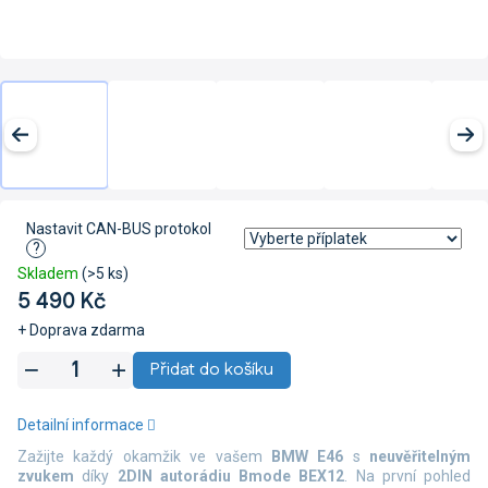
Nastavit CAN-BUS protokol
?
Skladem
(>5 ks)
5 490 Kč
+ Doprava zdarma
Měrná
Přidat do košíku
cena:
Detailní informace
Zažijte každý okamžik ve vašem
BMW E46
s
neuvěřitelným
zvukem
díky
2DIN autorádiu Bmode BEX12
. Na první pohled