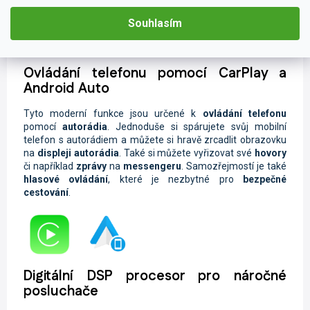
Souhlasím
Ovládání telefonu pomocí CarPlay a
Android Auto
Tyto moderní funkce jsou určené k
ovládání telefonu
pomocí
autorádia
. Jednoduše si spárujete svůj mobilní
telefon s autorádiem a můžete si hravě zrcadlit obrazovku
na
displeji autorádia
. Také si můžete vyřizovat své
hovory
či například
zprávy
na
messengeru
. Samozřejmostí je také
hlasové ovládání
, které je nezbytné pro
bezpečné
cestování
.
Digitální DSP procesor pro náročné
posluchače