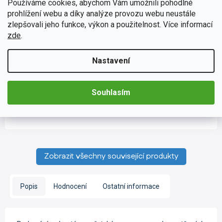
Používáme cookies, abychom Vám umožnili pohodlné
prohlížení webu a díky analýze provozu webu neustále
zlepšovali jeho funkce, výkon a použitelnost. Více informací
zde
.
CE004
Skladem
(>5 ks)
Průměrné
Nastavení
Anténní adaptér - ISO zásuvka a DIN vidlice
hodnocení
produktu
Anténní adaptér je vhodný pro každého, kdo si chce jednoduše
je
propojit své nové autorádio s automobilem. Adaptér obsahuje
Souhlasím
4,9
napáječ zesilovače, který je nepostradatelný pro získání...
z
Do košíku
134 Kč
5
hvězdiček.
Zobrazit všechny související produkty
Popis
Hodnocení
Ostatní informace