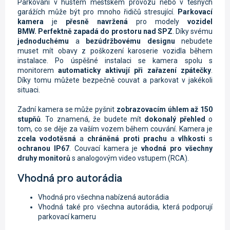
Parkování v hustém městském provozu nebo v těsných
garážích může být pro mnoho řidičů stresující.
Parkovací
kamera
je
přesně navržená
pro modely
vozidel
BMW.
Perfektně zapadá do prostoru nad SPZ
. Díky svému
jednoduchému
a
bezúdržbovému designu
nebudete
muset mít obavy z poškození karoserie vozidla během
instalace. Po úspěšné instalaci se kamera spolu s
monitorem
automaticky aktivují při zařazení zpátečky
.
Díky tomu můžete bezpečně couvat a parkovat v jakékoli
situaci.
Zadní kamera se může pyšnit
zobrazovacím úhlem až 150
stupňů
. To znamená, že budete mít
dokonalý přehled
o
tom, co se děje za vaším vozem během couvání. Kamera je
zcela vodotěsná
a
chráněná proti prachu
a
vlhkosti
s
ochranou IP67
. Couvací kamera je
vhodná pro všechny
druhy monitorů
s analogovým video vstupem (RCA).
Vhodná pro autorádia
Vhodná pro všechna nabízená autorádia
Vhodná také pro všechna autorádia, která podporují
parkovací kameru