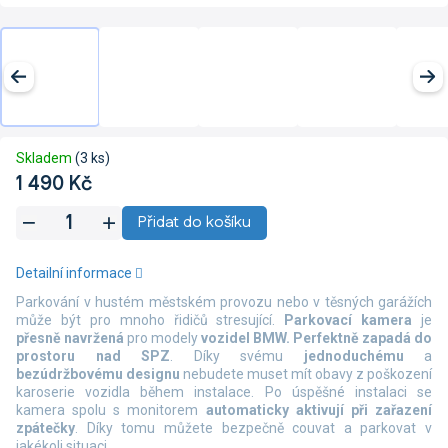
Skladem
(3 ks)
1 490 Kč
Měrná
Přidat do košíku
cena:
Detailní informace
Parkování v hustém městském provozu nebo v těsných garážích
může být pro mnoho řidičů stresující.
Parkovací kamera
je
přesně navržená
pro modely
vozidel BMW.
Perfektně zapadá do
prostoru nad SPZ
. Díky svému
jednoduchému
a
bezúdržbovému designu
nebudete muset mít obavy z poškození
karoserie vozidla během instalace. Po úspěšné instalaci se
kamera spolu s monitorem
automaticky aktivují při zařazení
zpátečky
. Díky tomu můžete bezpečně couvat a parkovat v
jakékoli situaci.