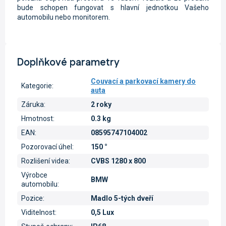
bude schopen fungovat s hlavní jednotkou Vašeho
automobilu nebo monitorem.
Doplňkové parametry
Couvací a parkovací kamery do
Kategorie
:
auta
Záruka
:
2 roky
Hmotnost
:
0.3 kg
EAN
:
08595747104002
Pozorovací úhel
:
150 °
Rozlišení videa
:
CVBS 1280 x 800
Výrobce
BMW
automobilu
:
Pozice
:
Madlo 5-tých dveří
Viditelnost
:
0,5 Lux