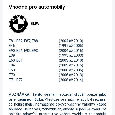
Vhodné pro automobily
BMW
E81, E82, E87, E88
(2004 až 2010)
E46
(1997 až 2005)
E90, E91, E92, E93
(2004 až 2016)
E39
(1995 až 2003)
E60, E61
(2003 až 2010)
E84
(2009 až 2015)
E53
(2000 až 2006)
E70
(2006 až 2013)
E71, E72
(2008 až 2014)
POZNÁMKA: Tento seznam vozidel slouží pouze jako
orientační pomůcka.
Přestože se snažíme, aby byl seznam
co nejpřesnější, nemůžeme pokrýt všechny varianty každé
aplikace. Je na vás, zákaznících, abyste si pečlivě ověřili, že
položka odpovídá prostoru ve vašem vozidle a že produkt