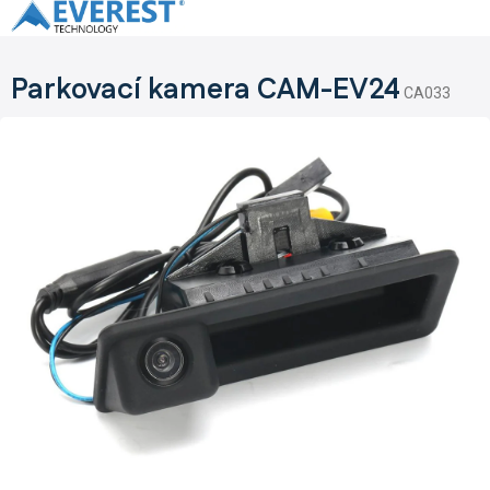
Přejít
na
obsah
Parkovací kamera CAM-EV24
CA033