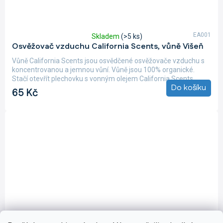
EA001
Skladem
(>5 ks)
Průměrné
Osvěžovač vzduchu California Scents, vůně Višeň
hodnocení
produktu
Vůně California Scents jsou osvědčené osvěžovače vzduchu s
je
koncentrovanou a jemnou vůní. Vůně jsou 100% organické.
5,0
Stačí otevřít plechovku s vonným olejem California Scents,...
z
Do košíku
65 Kč
5
hvězdiček.