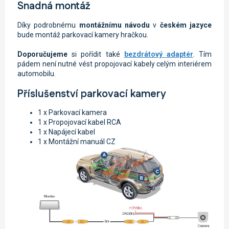
Snadná montáž
Díky podrobnému
montážnímu návodu
v
českém jazyce
bude montáž parkovací kamery hračkou.
Doporučujeme
si pořídit také
bezdrátový adaptér
. Tím
pádem není nutné vést propojovací kabely celým interiérem
automobilu.
Příslušenství parkovací kamery
1 x Parkovací kamera
1 x Propojovací kabel RCA
1 x Napájecí kabel
1 x Montážní manuál CZ