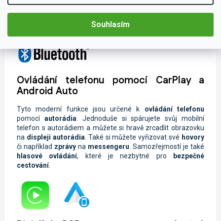
Handsfree,
můžete
bezpečně vyřizovat své hovory během
Vaší cesty. Součástí je také
hlasové ovládání
, které je
Souhlasím
nepostradatelné při bezpečné jízdě.
Ovládání telefonu pomocí CarPlay a
Android Auto
Tyto moderní funkce jsou určené k
ovládání telefonu
pomocí
autorádia
. Jednoduše si spárujete svůj mobilní
telefon s autorádiem a můžete si hravě zrcadlit obrazovku
na
displeji autorádia
. Také si můžete vyřizovat své
hovory
či například
zprávy
na
messengeru
. Samozřejmostí je také
hlasové ovládání
, které je nezbytné pro
bezpečné
cestování
.