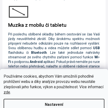
Muzika z mobilu či tabletu
Při poslechu oblíbené skladby během cestování se čas Vaší
jízdy neuvěřitelně zkrátí. Díky širokému spektru možnosti
připojení nebudete odkázáni pouze na rozhlasové vysílání.
Svou oblíbenou hudbu a videa můžete sdílet pomocí
USB
flashdisku či
Bluetooth
. Lze také jednoduše nahrávky
streamovat ze svého chytrého zařízení pomocí funkce
Wi-
Fi
s podporou
Android
aplikací. Pokud právě nemáte po ruce
telefon nebo přehrávač, nalaďte si oblíbené rádiové stanice
na
FM/AM
frekvenci či na digitálním vysílání
DAB+
.
Používáme cookies, abychom Vám umožnili pohodlné
prohlížení webu a díky analýze provozu webu neustále
zlepšovali jeho funkce, výkon a použitelnost. Více informací
zde
.
Bezpečné telefonování za jízdy
Nastavení
Vzhledem k tomu, že autorádio disponuje chytrou
funkcí