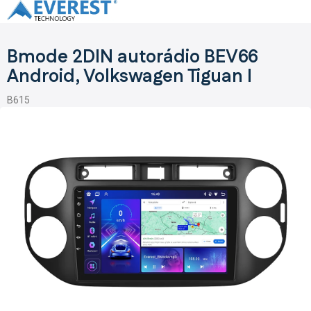
Přejít
na
obsah
Bmode 2DIN autorádio BEV66
Android, Volkswagen Tiguan I
B615