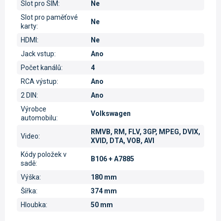
Slot pro SIM
:
Ne
Slot pro paměťové
Ne
karty
:
HDMI
:
Ne
Jack vstup
:
Ano
Počet kanálů
:
4
RCA výstup
:
Ano
2 DIN
:
Ano
Výrobce
Volkswagen
automobilu
:
RMVB, RM, FLV, 3GP, MPEG, DVIX,
Video
:
XVID, DTA, VOB, AVI
Kódy položek v
B106 + A7885
sadě
:
Výška
:
180 mm
Šířka
:
374 mm
Hloubka
:
50 mm