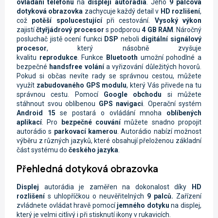
ovládání telefonu
na
displeji autorádia
. Jeho
9 palcová
dotyková obrazovka
zachycuje každý detail v
HD rozlišení
,
což
potěší spolucestující
při cestování.
Vysoký výkon
zajistí
čtyřjádrový procesor
s podporou
4 GB RAM
. Náročný
posluchač jistě ocení funkci
DSP
neboli
digitální signálový
procesor
, který násobně zvyšuje
kvalitu
reprodukce
.
Funkce
Bluetooth
umožní pohodlné a
bezpečné
handsfree volání
a vyřizování důležitých hovorů.
Pokud si občas nevíte rady se správnou cestou, můžete
využít
zabudovaného GPS modulu
, který Vás přivede na tu
správnou cestu. Pomocí
Google obchodu
si můžete
stáhnout svou oblíbenou
GPS navigaci
. Operační systém
Android 15
se postará o ovládání mnoha
oblíbených
aplikací
. Pro
bezpečné couvání
můžete snadno propojit
autorádio s
parkovací kamerou
. Autorádio nabízí možnost
výběru z různých jazyků, které obsahují přeloženou základní
část systému do
českého jazyka
.
Přehledná dotyková obrazovka
Displej
autorádia je zaměřen na dokonalost díky
HD
rozlišení
s uhlopříčkou o neuvěřitelných
9 palců.
Zařízení
zvládnete ovládat hravě pomocí
jemného dotyku
na displej,
který je velmi citlivý i při stisknutí ikony v rukavicích.