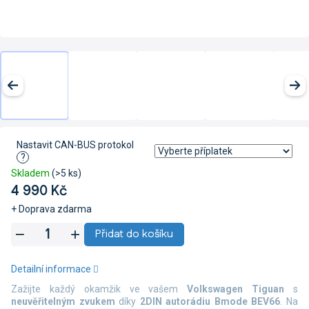
Nastavit CAN-BUS protokol
?
Skladem
(>5 ks)
4 990 Kč
+ Doprava zdarma
Měrná
Přidat do košíku
cena:
Detailní informace
Zažijte každý okamžik ve vašem
Volkswagen Tiguan
s
neuvěřitelným zvukem
díky
2DIN autorádiu Bmode BEV66
. Na