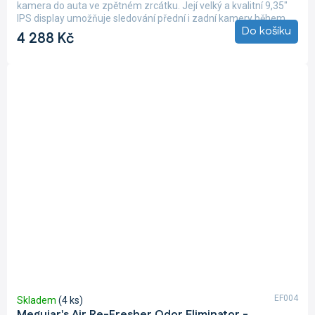
kamera do auta ve zpětném zrcátku. Její velký a kvalitní 9,35"
IPS display umožňuje sledování přední i zadní kamery během...
Do košíku
4 288 Kč
EF004
Skladem
(4 ks)
Meguiar's Air Re-Fresher Odor Eliminator -