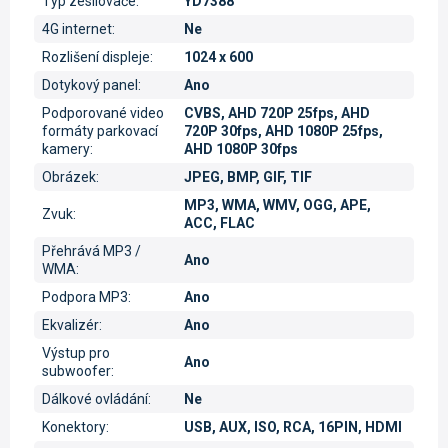
Typ zesilovače
:
YD7388
4G internet
:
Ne
Rozlišení displeje
:
1024 x 600
Dotykový panel
:
Ano
Podporované video
CVBS, AHD 720P 25fps, AHD
formáty parkovací
720P 30fps, AHD 1080P 25fps,
kamery
:
AHD 1080P 30fps
Obrázek
:
JPEG, BMP, GIF, TIF
MP3, WMA, WMV, OGG, APE,
Zvuk
:
ACC, FLAC
Přehrává MP3 /
Ano
WMA
:
Podpora MP3
:
Ano
Ekvalizér
:
Ano
Výstup pro
Ano
subwoofer
:
Dálkové ovládání
:
Ne
Konektory
:
USB, AUX, ISO, RCA, 16PIN, HDMI