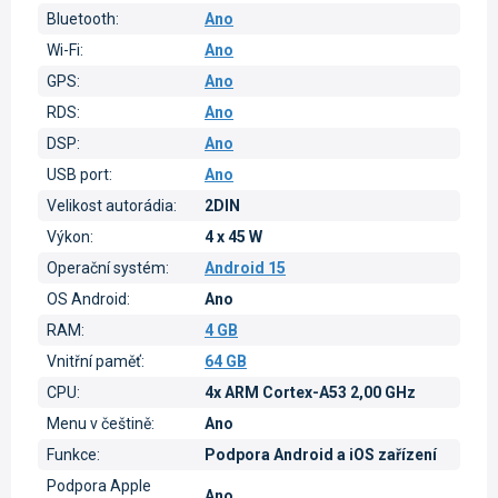
Bluetooth
:
Ano
Wi-Fi
:
Ano
GPS
:
Ano
RDS
:
Ano
DSP
:
Ano
USB port
:
Ano
Velikost autorádia
:
2DIN
Výkon
:
4 x 45 W
Operační systém
:
Android 15
OS Android
:
Ano
RAM
:
4 GB
Vnitřní paměť
:
64 GB
CPU
:
4x ARM Cortex-A53 2,00 GHz
Menu v češtině
:
Ano
Funkce
:
Podpora Android a iOS zařízení
Podpora Apple
Ano