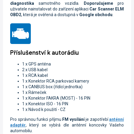
diagnostika
samotného vozidla.
Doporučujeme
pro
uživatele nainstalovat do zařízení aplikaci
Car Scanner ELM
OBD2
, která je ověřená a dostupná v
Google obchodu
.
Příslušenství k autorádiu
1 x GPS anténa
2 x USB kabel
1 x RCA kabel
1 x Konektor RCA parkovací kamery
1 x CANBUS box (řídící jednotka)
1 x Rámeček
1 x Konektor FAKRA (MOST) - 16 PIN
1 x Konektor ISO - 16 PIN
1 x Návod k použití - CZ
Pro správnou funkci příjmu
FM vysílání
je zapotřebí
anténní
adaptér
, který se vybírá dle anténní koncovky Vašeho
automobilu.