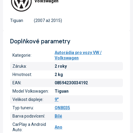
Volkswagen
Tiguan
(2007 až 2015)
Doplňkové parametry
Autorádia pro vozy VW /
Kategorie
:
Volkswagen
Záruka
:
2 roky
Hmotnost
:
2 kg
EAN
:
08594230034192
Model Volkswagen
:
Tiguan
Velikost displeje
:
9"
Typ tuneru
:
QN8035
Barva podsvícení
:
Bílé
CarPlay a Android
Ano
Auto
: