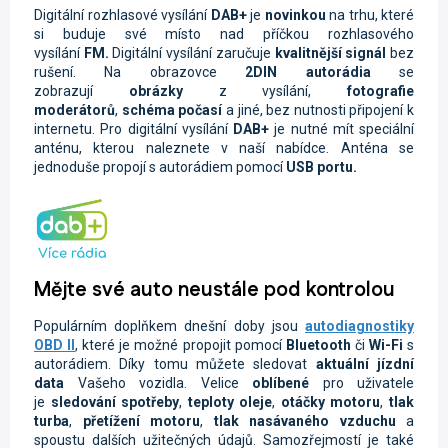
Digitální rozhlasové vysílání
DAB+
je
novinkou
na trhu, které
si buduje své místo nad příčkou rozhlasového
vysílání
FM.
Digitální vysílání zaručuje
kvalitnější signál
bez
rušení. Na obrazovce
2DIN autorádi
a
se
zobrazují
obrázky
z vysílání,
fotografie
moderátorů
,
schéma počasí
a jiné, bez nutnosti připojení k
internetu. Pro digitální vysílání
DAB+
je nutné mít speciální
anténu, kterou naleznete v naší nabídce. Anténa se
jednoduše propojí s autorádiem pomocí
USB portu.
Mějte své auto neustále pod kontrolou
Populárním doplňkem dnešní doby jsou
autodiagnostiky
OBD II
, které je možné propojit pomocí
Bluetooth
či
Wi-Fi
s
autorádiem. Díky tomu můžete sledovat
aktuální jízdní
data
Vašeho vozidla.
Velice
oblíbené
pro uživatele
je
sledování spotřeby
,
teploty oleje
,
otáčky motoru
,
tlak
turba
,
přetížení motoru
,
tlak nasávaného vzduchu
a
spoustu dalších užitečných údajů. Samozřejmostí je také