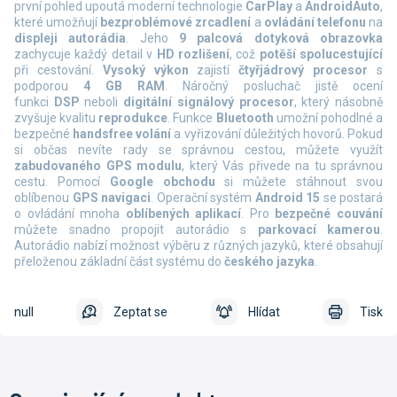
první pohled upoutá moderní technologie
CarPlay
a
AndroidAuto
,
které umožňují
bezproblémové zrcadlení
a
ovládání telefonu
na
displeji autorádia
. Jeho
9 palcová dotyková obrazovka
zachycuje každý detail v
HD rozlišení
, což
potěší spolucestující
při cestování.
Vysoký výkon
zajistí
čtyřjádrový procesor
s
podporou
4 GB RAM
. Náročný posluchač jistě ocení
funkci
DSP
neboli
digitální signálový procesor
, který násobně
zvyšuje kvalitu
reprodukce
.
Funkce
Bluetooth
umožní pohodlné a
bezpečné
handsfree volání
a vyřizování důležitých hovorů. Pokud
si občas nevíte rady se správnou cestou, můžete využít
zabudovaného GPS modulu
, který Vás přivede na tu správnou
cestu. Pomocí
Google obchodu
si můžete stáhnout svou
oblíbenou
GPS navigaci
. Operační systém
Android 15
se postará
o ovládání mnoha
oblíbených aplikací
. Pro
bezpečné couvání
můžete snadno propojit autorádio s
parkovací kamerou
.
Autorádio nabízí možnost výběru z různých jazyků, které obsahují
přeloženou základní část systému do
českého jazyka
.
null
Zeptat se
Hlídat
Tisk