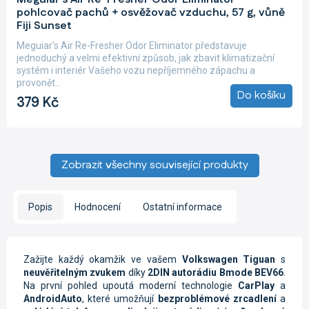
pohlcovač pachů + osvěžovač vzduchu, 57 g, vůně
Fiji Sunset
Meguiar's Air Re-Fresher Odor Eliminator představuje
jednoduchý a velmi efektivní způsob, jak zbavit klimatizační
systém i interiér Vašeho vozu nepříjemného zápachu a
provonět...
Do košíku
379 Kč
Zobrazit všechny související produkty
Popis
Hodnocení
Ostatní informace
Zažijte každý okamžik ve vašem
Volkswagen Tiguan
s
neuvěřitelným zvukem
díky
2DIN autorádiu Bmode BEV66
.
Na první pohled upoutá moderní technologie
CarPlay
a
AndroidAuto
, které umožňují
bezproblémové zrcadlení
a