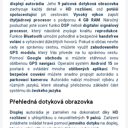
displeji autorádia
. Jeho
9 palcová dotyková obrazovka
zachycuje každý detail v
HD rozlišení
, což
potěší
spolucestující
při cestování.
Vysoký výkon
zajistí
čtyřjádrový procesor
s podporou
4 GB RAM
. Náročný
posluchač jistě ocení funkci
DSP
neboli
digitální signálový
procesor
, který násobně zvyšuje kvalitu
reprodukce
.
Funkce
Bluetooth
umožní pohodlné a bezpečné
handsfree
volání
a vyřizování důležitých hovorů. Pokud si občas nevíte
rady se správnou cestou, můžete využít
zabudovaného
GPS modulu
, který Vás přivede na tu správnou cestu.
Pomocí
Google obchodu
si můžete stáhnout svou
oblíbenou
GPS navigaci
. Operační systém
Android 15
se
postará o ovládání mnoha
oblíbených aplikací
. Pro
bezpečné couvání
můžete snadno propojit autorádio s
parkovací kamerou
. Autorádio nabízí možnost výběru z
různých jazyků, které obsahují přeloženou základní část
systému do
českého jazyka
.
Přehledná dotyková obrazovka
Displej
autorádia je zaměřen na dokonalost díky
HD
rozlišení
s uhlopříčkou o neuvěřitelných
9 palců.
Zařízení
zvládnete ovládat hravě pomocí
jemného dotyku
na displej,