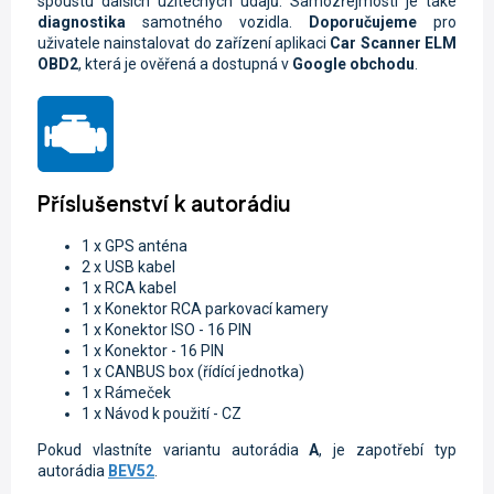
spoustu dalších užitečných údajů. Samozřejmostí je také
diagnostika
samotného vozidla.
Doporučujeme
pro
uživatele nainstalovat do zařízení aplikaci
Car Scanner ELM
OBD2
, která je ověřená a dostupná v
Google obchodu
.
Příslušenství k autorádiu
1 x GPS anténa
2 x USB kabel
1 x RCA kabel
1 x Konektor RCA parkovací kamery
1 x Konektor ISO - 16 PIN
1 x Konektor - 16 PIN
1 x CANBUS box (řídící jednotka)
1 x Rámeček
1 x Návod k použití - CZ
Pokud vlastníte variantu autorádia
A
, je zapotřebí typ
autorádia
BEV52
.