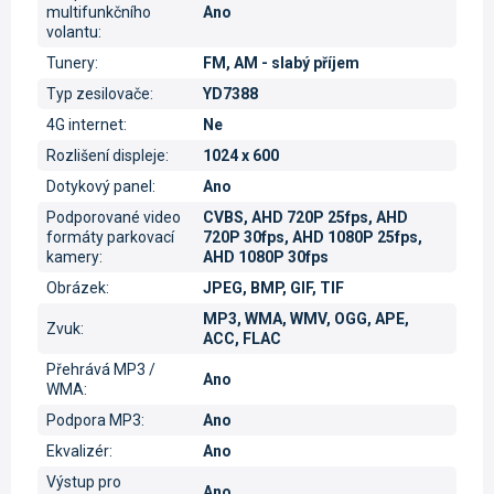
multifunkčního
Ano
volantu
:
Tunery
:
FM, AM - slabý příjem
Typ zesilovače
:
YD7388
4G internet
:
Ne
Rozlišení displeje
:
1024 x 600
Dotykový panel
:
Ano
Podporované video
CVBS, AHD 720P 25fps, AHD
formáty parkovací
720P 30fps, AHD 1080P 25fps,
kamery
:
AHD 1080P 30fps
Obrázek
:
JPEG, BMP, GIF, TIF
MP3, WMA, WMV, OGG, APE,
Zvuk
:
ACC, FLAC
Přehrává MP3 /
Ano
WMA
:
Podpora MP3
:
Ano
Ekvalizér
:
Ano
Výstup pro
Ano