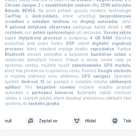
Citroen Jumper 2
s
neuvěřitelným zvukem
díky
2DIN autorádiu
Bmode BEV54
. Na první pohled upoutá moderní technologie
CarPlay
a
AndroidAuto
, které umožňují
bezproblémové
zrcadlení
a
ovládání telefonu
na
displeji autorádia
. Jeho
9 palcová dotyková obrazovka
zachycuje každý detail v
HD
rozlišení
, což
potěší spolucestující
při cestování.
Vysoký výkon
zajistí
čtyřjádrový procesor
s podporou
4 GB RAM
. Náročný
posluchač jistě ocení funkci
DSP
neboli
digitální signálový
procesor
, který násobně zvyšuje kvalitu
reprodukce
. Funkce
Bluetooth
umožní pohodlné a bezpečné
handsfree volání
a
vyřizování důležitých hovorů. Pokud si občas nevíte rady se
správnou cestou, můžete využít
zabudovaného GPS modulu
,
který Vás přivede na tu správnou cestu. Pomocí
Google obchodu
si můžete stáhnout svou oblíbenou
GPS navigaci
. Operační
systém
Android 15
se postará o ovládání mnoha
oblíbených
aplikací
. Pro
bezpečné couvání
můžete snadno propojit
autorádio s
parkovací kamerou
. Autorádio nabízí možnost
výběru z různých jazyků, které obsahují přeloženou základní část
systému do
českého jazyka
.
null
Zeptat se
Hlídat
Tisk