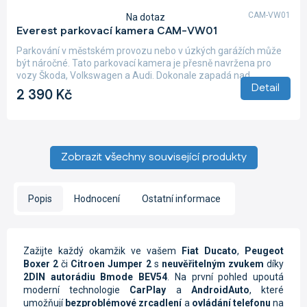
CAM-VW01
Na dotaz
Průměrné
Everest parkovací kamera CAM-VW01
hodnocení
produktu
Parkování v městském provozu nebo v úzkých garážích může
je
být náročné. Tato parkovací kamera je přesně navržena pro
3,5
vozy Škoda, Volkswagen a Audi. Dokonale zapadá nad...
z
Detail
2 390 Kč
5
hvězdiček.
Zobrazit všechny související produkty
Popis
Hodnocení
Ostatní informace
Zažijte každý okamžik ve vašem
Fiat Ducato
,
Peugeot
Boxer 2
či
Citroen Jumper 2
s
neuvěřitelným zvukem
díky
2DIN autorádiu Bmode BEV54
. Na první pohled upoutá
moderní technologie
CarPlay
a
AndroidAuto
, které
umožňují
bezproblémové zrcadlení
a
ovládání telefonu
na