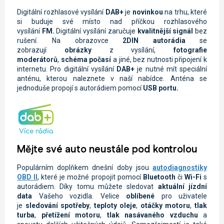
Digitální rozhlasové vysílání
DAB+
je
novinkou
na trhu, které
si buduje své místo nad příčkou rozhlasového
vysílání
FM.
Digitální vysílání zaručuje
kvalitnější signál
bez
rušení. Na obrazovce
2DIN autorádi
a
se
zobrazují
obrázky
z vysílání,
fotografie
moderátorů
,
schéma počasí
a jiné, bez nutnosti připojení k
internetu. Pro digitální vysílání
DAB+
je nutné mít speciální
anténu, kterou naleznete v naší nabídce. Anténa se
jednoduše propojí s autorádiem pomocí
USB portu.
Mějte své auto neustále pod kontrolou
Populárním doplňkem dnešní doby jsou
autodiagnostiky
OBD II
, které je možné propojit pomocí
Bluetooth
či
Wi-Fi
s
autorádiem. Díky tomu můžete sledovat
aktuální jízdní
data
Vašeho vozidla.
Velice
oblíbené
pro uživatele
je
sledování spotřeby
,
teploty oleje
,
otáčky motoru
,
tlak
turba
,
přetížení motoru
,
tlak nasávaného vzduchu
a