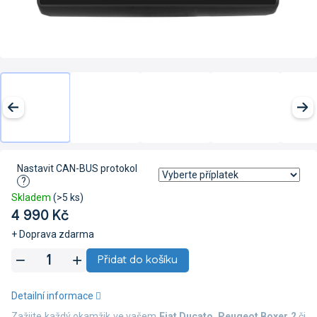
Nastavit CAN-BUS protokol
?
Skladem
(>5 ks)
4 990 Kč
+ Doprava zdarma
Měrná
Přidat do košíku
cena:
Detailní informace
Zažijte každý okamžik ve vašem
Fiat Ducato
,
Peugeot Boxer 2
či