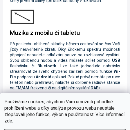
který je velmi citlivý i při stisknutí ikony v rukavicích.
Muzika z mobilu či tabletu
Při poslechu oblíbené skladby během cestování se čas Vaší
jízdy neuvěřitelně zkrátí. Díky širokému spektru možnosti
připojení nebudete odkázáni pouze na rozhlasové vysílání.
Svou oblíbenou hudbu a videa můžete sdílet pomocí
USB
flashdisku či
Bluetooth
. Lze také jednoduše nahrávky
streamovat ze svého chytrého zařízení pomocí funkce
Wi-
Fi
s podporou
Android
aplikací. Pokud právě nemáte po ruce
telefon nebo přehrávač, nalaďte si oblíbené rádiové stanice
na
FM/AM
frekvenci či na digitálním vysílání
DAB+
.
Používáme cookies, abychom Vám umožnili pohodlné
prohlížení webu a díky analýze provozu webu neustále
zlepšovali jeho funkce, výkon a použitelnost. Více informací
Bezpečné telefonování za jízdy
zde
.