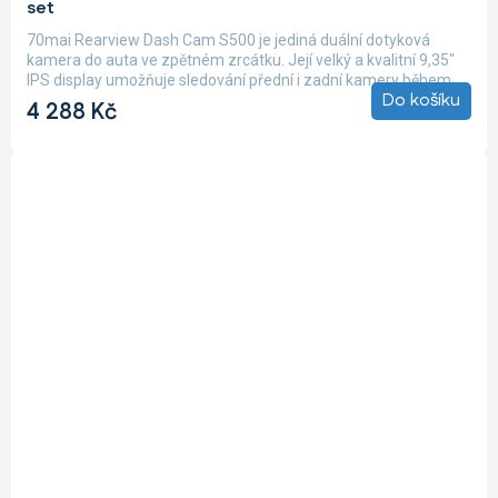
set
70mai Rearview Dash Cam S500 je jediná duální dotyková
kamera do auta ve zpětném zrcátku. Její velký a kvalitní 9,35"
IPS display umožňuje sledování přední i zadní kamery během...
Do košíku
4 288 Kč