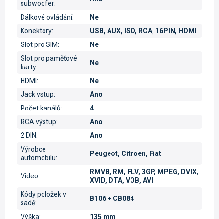
subwoofer
:
Dálkové ovládání
:
Ne
Konektory
:
USB, AUX, ISO, RCA, 16PIN, HDMI
Slot pro SIM
:
Ne
Slot pro paměťové
Ne
karty
:
HDMI
:
Ne
Jack vstup
:
Ano
Počet kanálů
:
4
RCA výstup
:
Ano
2 DIN
:
Ano
Výrobce
Peugeot, Citroen, Fiat
automobilu
:
RMVB, RM, FLV, 3GP, MPEG, DVIX,
Video
:
XVID, DTA, VOB, AVI
Kódy položek v
B106 + CB084
sadě
:
Výška
:
135 mm