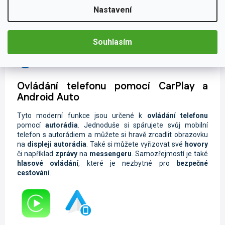
Vzhledem k tomu, že autorádio disponuje chytrou
funkcí
Nastavení
Handsfree,
můžete
bezpečně vyřizovat své hovory během
Vaší cesty. Součástí je také
hlasové ovládání
, které je
nepostradatelné při bezpečné jízdě.
Souhlasím
Ovládání telefonu pomocí CarPlay a
Android Auto
Tyto moderní funkce jsou určené k
ovládání telefonu
pomocí
autorádia
. Jednoduše si spárujete svůj mobilní
telefon s autorádiem a můžete si hravě zrcadlit obrazovku
na
displeji autorádia
. Také si můžete vyřizovat své
hovory
či například
zprávy
na
messengeru
. Samozřejmostí je také
hlasové ovládání
, které je nezbytné pro
bezpečné
cestování
.