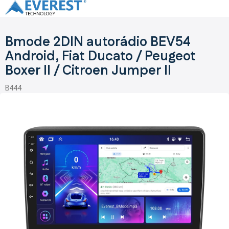
Přejít
na
obsah
Bmode 2DIN autorádio BEV54
Android, Fiat Ducato / Peugeot
Boxer II / Citroen Jumper II
B444