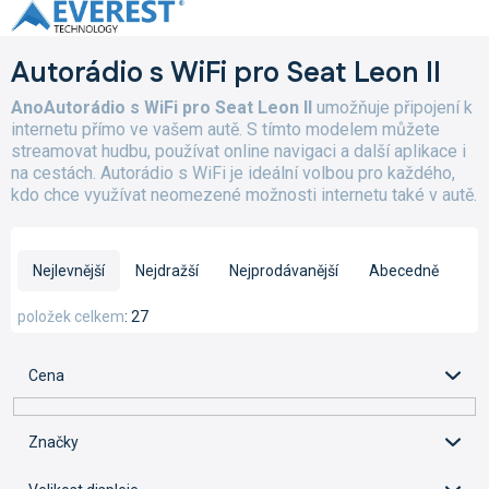
Přejít
na
obsah
Autorádio s WiFi pro Seat Leon II
AnoAutorádio s WiFi pro Seat Leon II
umožňuje připojení k
internetu přímo ve vašem autě. S tímto modelem můžete
streamovat hudbu, používat online navigaci a další aplikace i
na cestách. Autorádio s WiFi je ideální volbou pro každého,
kdo chce využívat neomezené možnosti internetu také v autě.
Ř
a
Nejlevnější
Nejdražší
Nejprodávanější
Abecedně
z
e
položek celkem
27
n
í
Cena
p
r
o
Značky
d
u