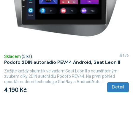
B176
Skladem
(5 ks)
Podofo 2DIN autorádio PEV44 Android, Seat Leon II
Zažijte každý okamžik ve vašem Seat Leon II s neuvěřitelným
zvukem díky 2DIN autorádiu Podofo PEV44. Na první pohled
upoutá moderní technologie CarPlay a AndroidAuto,...
Detail
4 190 Kč