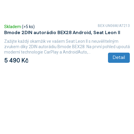
BEX-UN06M/A7213
Skladem
(>5 ks)
Bmode 2DIN autorádio BEX28 Android, Seat Leon II
Zažijte každý okamžik ve vašem Seat Leon II s neuvěřitelným
zvukem díky 2DIN autorádiu Bmode BEX28. Na první pohled upoutá
moderní technologie CarPlay a AndroidAuto,...
Detail
5 490 Kč