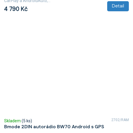
CarPlay a AndroidAuto,...
z
Detail
4 790 Kč
5
hvězdiček.
2702/RAM
Skladem
(5 ks)
Bmode 2DIN autorádio BW70 Android s GPS