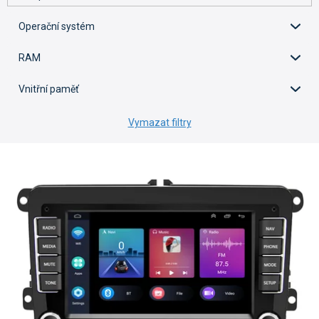
Operační systém
RAM
Vnitřní paměť
Vymazat filtry
V
ý
p
i
s
p
r
o
d
u
k