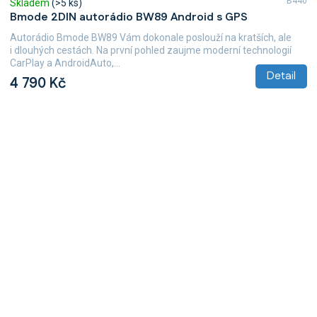
B440
Skladem
(>5 ks)
Bmode 2DIN autorádio BW89 Android s GPS
Autorádio Bmode BW89 Vám dokonale poslouží na kratších, ale
i dlouhých cestách. Na první pohled zaujme moderní technologií
CarPlay a AndroidAuto,...
Detail
4 790 Kč