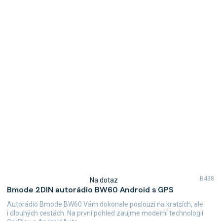
B438
Na dotaz
Průměrné
Bmode 2DIN autorádio BW60 Android s GPS
hodnocení
produktu
Autorádio Bmode BW60 Vám dokonale poslouží na kratších, ale
je
i dlouhých cestách. Na první pohled zaujme moderní technologií
4,7