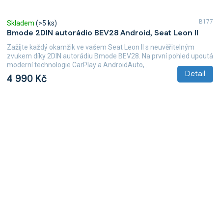
B177
Skladem
(>5 ks)
Bmode 2DIN autorádio BEV28 Android, Seat Leon II
Zažijte každý okamžik ve vašem Seat Leon II s neuvěřitelným
zvukem díky 2DIN autorádiu Bmode BEV28. Na první pohled upoutá
moderní technologie CarPlay a AndroidAuto,...
Detail
4 990 Kč