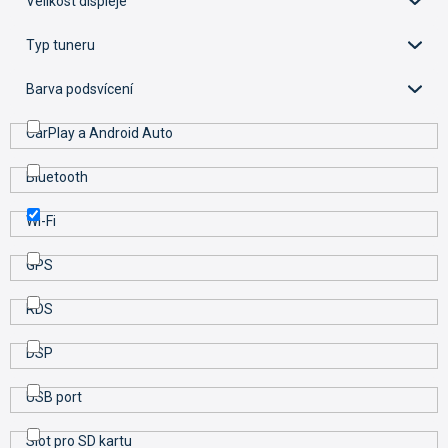
Velikost displeje
k
t
Typ tuneru
ů
Barva podsvícení
CarPlay a Android Auto
Bluetooth
Wi-Fi
GPS
RDS
DSP
USB port
Slot pro SD kartu