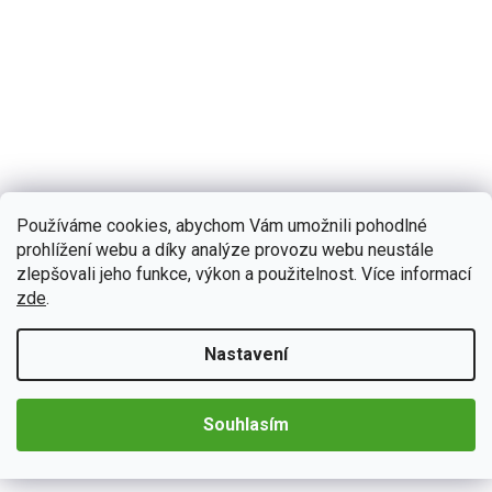
Používáme cookies, abychom Vám umožnili pohodlné
prohlížení webu a díky analýze provozu webu neustále
B619
Skladem
(4 ks)
zlepšovali jeho funkce, výkon a použitelnost. Více informací
Bmode 2DIN autorádio BW19 Android s GPS
zde
.
Autorádio Bmode BW19 Vám dokonale poslouží na kratších, ale
i dlouhých cestách. Na první pohled zaujme moderní technologií
CarPlay a AndroidAuto,...
Nastavení
Detail
4 790 Kč
Souhlasím