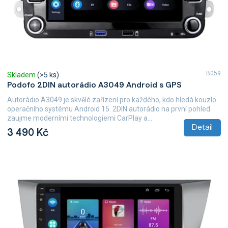
B059
Skladem
(>5 ks)
Podofo 2DIN autorádio A3049 Android s GPS
Autorádio A3049 je skvělé zařízení pro každého, kdo hledá kouzlo
operačního systému Android 15. 2DIN autorádio na první pohled
zaujme moderními technologiemi CarPlay a...
Detail
3 490 Kč