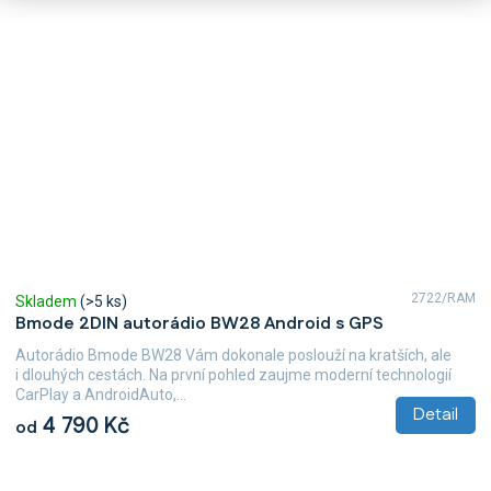
2722/RAM
Skladem
(>5 ks)
Bmode 2DIN autorádio BW28 Android s GPS
Autorádio Bmode BW28 Vám dokonale poslouží na kratších, ale
i dlouhých cestách. Na první pohled zaujme moderní technologií
CarPlay a AndroidAuto,...
Detail
4 790 Kč
od