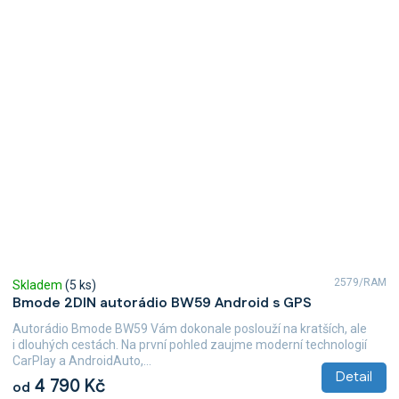
2579/RAM
Skladem
(5 ks)
Bmode 2DIN autorádio BW59 Android s GPS
Autorádio Bmode BW59 Vám dokonale poslouží na kratších, ale
i dlouhých cestách. Na první pohled zaujme moderní technologií
CarPlay a AndroidAuto,...
Detail
4 790 Kč
od