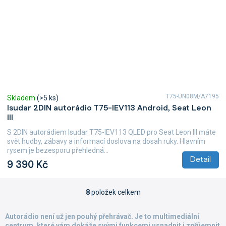
T75-UN08M/A7195
Skladem
(>5 ks)
Isudar 2DIN autorádio T75-IEV113 Android, Seat Leon
III
S 2DIN autorádiem Isudar T75-IEV113 QLED pro Seat Leon III máte
svět hudby, zábavy a informací doslova na dosah ruky. Hlavním
rysem je bezesporu přehledná...
Detail
9 390 Kč
8
položek celkem
O
v
l
Autorádio není už jen pouhý přehrávač. Je to multimediální
á
centrum, které vám dokáže svými funkcemi usnadnit i zpříjemnit