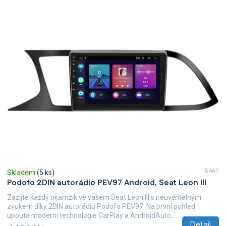
V
ý
p
i
s
p
r
o
d
u
k
t
ů
B461
Skladem
(5 ks)
Podofo 2DIN autorádio PEV97 Android, Seat Leon III
Zažijte každý okamžik ve vašem Seat Leon III s neuvěřitelným
zvukem díky 2DIN autorádiu Podofo PEV97. Na první pohled
upoutá moderní technologie CarPlay a AndroidAuto,...
Detail