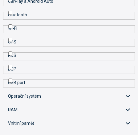
CarPlay a Android Auto
Bluetooth
Wi-Fi
GPS
RDS
DSP
USB port
Operační systém
RAM
Vnitřní paměť