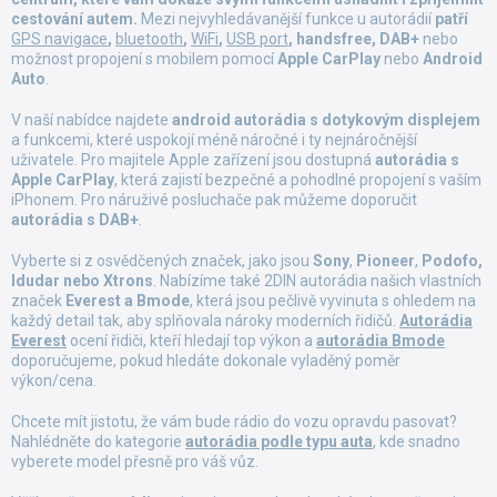
d
cestování autem.
Mezi nejvyhledávanější funkce u autorádií
patří
a
GPS navigace
,
bluetooth
,
WiFi
,
USB port
, handsfree, DAB+
nebo
c
možnost propojení s mobilem pomocí
Apple CarPlay
nebo
Android
í
Auto
.
p
r
V naší nabídce najdete
android autorádia
s dotykovým displejem
a funkcemi, které uspokojí méně náročné i ty nejnáročnější
v
uživatele. Pro majitele Apple zařízení jsou dostupná
autorádia s
k
Apple CarPlay
, která zajistí bezpečné a pohodlné propojení s vaším
y
iPhonem. Pro náruživé posluchače pak můžeme doporučit
v
autorádia s DAB+
.
ý
p
Vyberte si z osvědčených značek, jako jsou
Sony
,
Pioneer
,
Podofo,
i
Idudar nebo Xtrons
. Nabízíme také 2DIN autorádia našich vlastních
s
značek
Everest a Bmode
, která jsou pečlivě vyvinuta s ohledem na
u
každý detail tak, aby splňovala nároky moderních řidičů.
Autorádia
Everest
ocení řidiči, kteří hledají top výkon a
autorádia Bmode
doporučujeme, pokud hledáte dokonale vyladěný poměr
výkon/cena.
Chcete mít jistotu, že vám bude rádio do vozu opravdu pasovat?
Nahlédněte do kategorie
autorádia podle typu auta
, kde snadno
vyberete model přesně pro váš vůz.