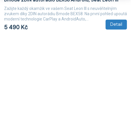
Bmode 2DIN autorádio BEX58 Android, Seat Leon III
Zažijte každý okamžik ve vašem Seat Leon III s neuvěřitelným
zvukem díky 2DIN autorádiu Bmode BEX58. Na první pohled upoutá
moderní technologie CarPlay a AndroidAuto,...
Detail
5 490 Kč