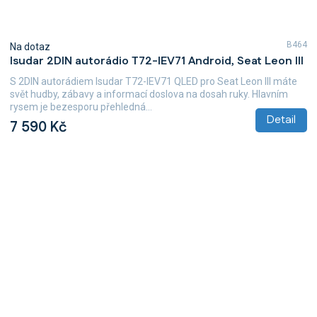
B464
Na dotaz
Isudar 2DIN autorádio T72-IEV71 Android, Seat Leon III
S 2DIN autorádiem Isudar T72-IEV71 QLED pro Seat Leon III máte
svět hudby, zábavy a informací doslova na dosah ruky. Hlavním
rysem je bezesporu přehledná...
Detail
7 590 Kč