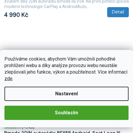
zvukem díky 2DIN autorádiu Bmode BEV58. Na první pohled upoutá
moderní technologie CarPlay a AndroidAuto,...
Detail
4 990 Kč
Používáme cookies, abychom Vám umožnili pohodlné
prohlížení webu a díky analýze provozu webu neustále
zlepšovali jeho funkce, výkon a použitelnost. Více informací
zde
.
Nastavení
Souhlasím
BEX-UN06M/A7195
Skladem
(>5 ks)