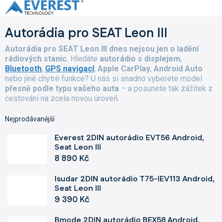
Přejít
na
obsah
Autorádia pro SEAT Leon III
Autorádia pro SEAT Leon III dnes nejsou jen o ladění
rádiových stanic.
Hledáte
autorádio s displejem
,
Bluetooth
,
GPS navigací
,
Apple CarPlay
,
Android Auto
nebo jiné chytré funkce? U nás si snadno vyberete model
přesně podle typu vašeho auta
– a posunete tak zážitek z
cestování na zcela novou úroveň.
Nejprodávanější
Everest 2DIN autorádio EVT56 Android,
Seat Leon III
8 890 Kč
Isudar 2DIN autorádio T75-IEV113 Android,
Seat Leon III
9 390 Kč
Bmode 2DIN autorádio BEX58 Android,