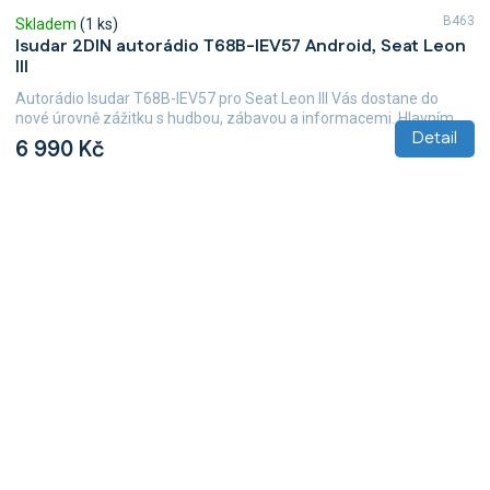
B463
Skladem
(1 ks)
Isudar 2DIN autorádio T68B-IEV57 Android, Seat Leon
III
Autorádio Isudar T68B-IEV57 pro Seat Leon III Vás dostane do
nové úrovně zážitku s hudbou, zábavou a informacemi. Hlavním...
Detail
6 990 Kč