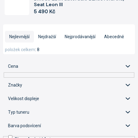
Seat Leon III
5 490 Kč
Ř
a
Nejlevnější
Nejdražší
Nejprodávanější
Abecedně
z
e
položek celkem
8
n
í
Cena
p
r
o
Značky
d
u
Velikost displeje
k
t
Typ tuneru
ů
Barva podsvícení