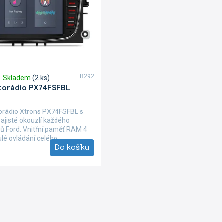
B292
Skladem
(2 ks)
torádio PX74FSFBL
orádio Xtrons PX74FSFBL s
zajisté okouzlí každého
lů Ford. Vnitřní paměť RAM 4
é ovládání celého...
Do košíku
O
v
l
á
d