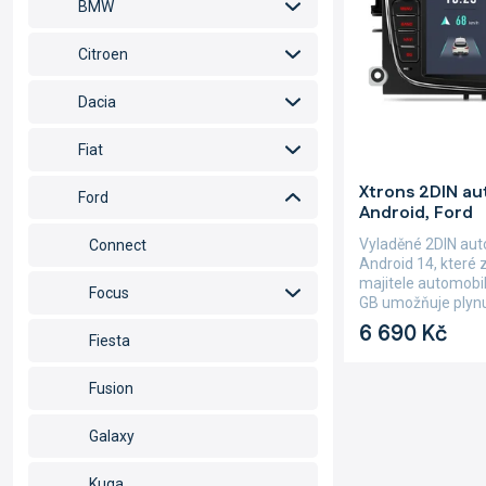
d
p
BMW
u
r
k
o
Citroen
t
d
ů
u
Dacia
k
t
Fiat
ů
Průměrné
Xtrons 2DIN au
hodnocení
Ford
Android, Ford
produktu
je
Vyladěné 2DIN aut
Connect
5,0
Android 14, které 
z
majitele automobi
Focus
5
GB umožňuje plynul
hvězdiček.
6 690 Kč
Fiesta
Fusion
Galaxy
Kuga