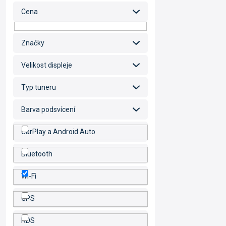
Cena
Značky
Velikost displeje
Typ tuneru
Barva podsvícení
CarPlay a Android Auto
Bluetooth
Wi-Fi
GPS
RDS