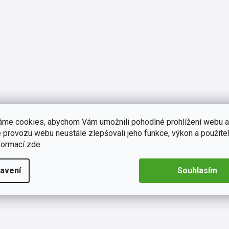
a
c
í
p
r
v
k
y
v
ý
p
i
s
áme cookies, abychom Vám umožnili pohodlné prohlížení webu a
u
 provozu webu neustále zlepšovali jeho funkce, výkon a použitel
formací
zde
.
avení
Souhlasím