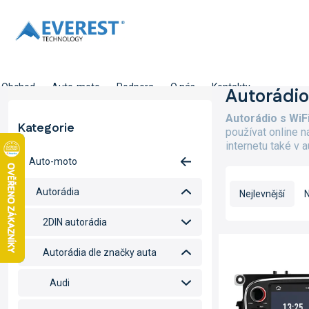
Přejít
na
obsah
Obchod
Auto-moto
Podpora
O nás
Kontakty
P
Autorádio
o
Autorádio s WiF
s
Kategorie
Přeskočit
používat online n
t
kategorie
internetu také v a
r
Auto-moto
a
Ř
n
a
Autorádia
Nejlevnější
N
n
z
í
e
2DIN autorádia
p
n
V
a
í
ý
Autorádia dle značky auta
n
p
p
e
r
i
Audi
l
o
s