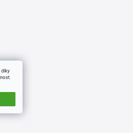
 díky
nost.