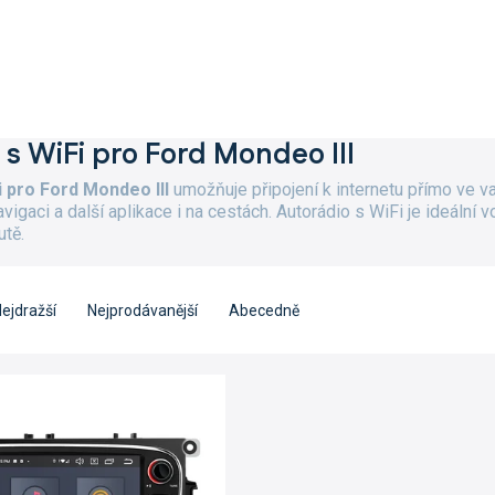
 s WiFi pro Ford Mondeo III
i pro Ford Mondeo III
umožňuje připojení k internetu přímo ve 
avigaci a další aplikace i na cestách. Autorádio s WiFi je ideál
utě.
ejdražší
Nejprodávanější
Abecedně