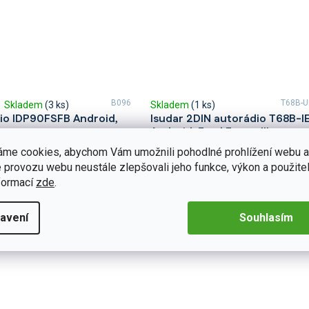
B096
T68B-
Skladem
(3 ks)
Skladem
(1 ks)
io IDP90FSFB Android,
Isudar 2DIN autorádio T68B-I
Android, Ford Focus III
áme cookies, abychom Vám umožnili pohodlné prohlížení webu a
lní autorádio ve Ford Focus
Autorádio Isudar T68B-IEV78 pro Fo
é multimediální
III Vás dostane do nové
 provozu webu neustále zlepšovali jeho funkce, výkon a použitel
ním rysem rádia Xtrons
úrovně zážitku s hudbou, zábavou a 
formací
zde
.
 a přehledná dotyková...
6 990 Kč
Detail
avení
Souhlasím