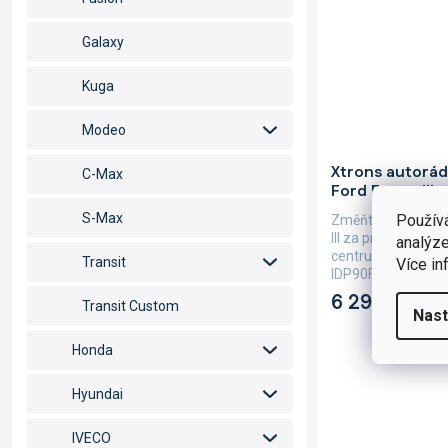
Galaxy
Kuga
Modeo
Průměrné
Xtrons autorád
hodnocení
C-Max
Ford Focus III
produktu
je
S-Max
Použív
Změňte své originá
5,0
III za propracovan
analýze
z
centrum. Přednost
Transit
Více in
5
IDP90FSFB je velká
hvězdiček.
6 290 Kč
Transit Custom
Nast
Honda
Hyundai
IVECO