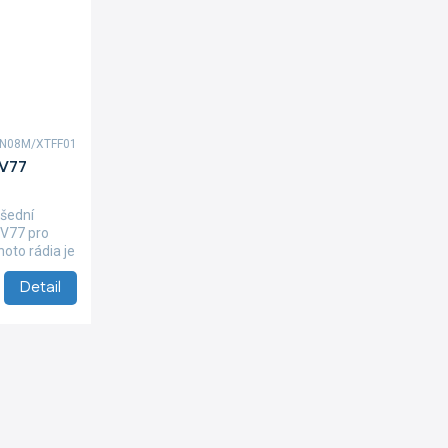
UN08M/XTFF01
EV77
šední
EV77 pro
hoto rádia je
Detail