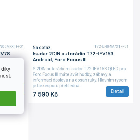
UN06M/XTFF01
T72-UN04M/XTFF01
Na dotaz
EV78
Isudar 2DIN autorádio T72-IEV153
Android, Ford Focus III
 díky
rd Focus
S 2DIN autorádiem Isudar T72-IEV153 QLED pro
Ford Focus III máte svět hudby, zábavy a
nost.
informacemi. Hlavním...
informací doslova na dosah ruky. Hlavním rysem
je bezesporu přehledná...
Detail
Detail
7 590 Kč