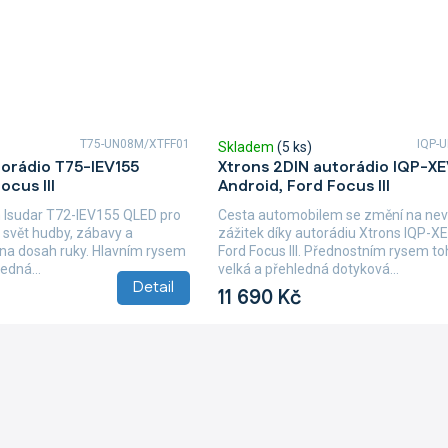
T75-UN08M/XTFF01
IQP-
Skladem
(5 ks)
torádio T75-IEV155
Xtrons 2DIN autorádio IQP-X
ocus III
Android, Ford Focus III
 Isudar T72-IEV155 QLED pro
Cesta automobilem se změní na nev
e svět hudby, zábavy a
zážitek díky autorádiu Xtrons IQP-X
 na dosah ruky. Hlavním rysem
Ford Focus III. Přednostním rysem to
edná...
velká a přehledná dotyková...
Detail
11 690 Kč
O
v
l
á
d
a