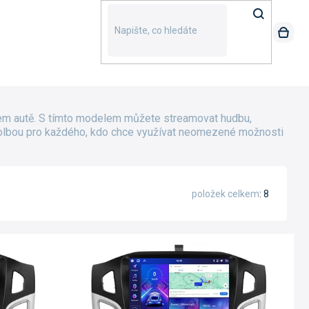
šem autě. S tímto modelem můžete streamovat hudbu,
ní volbou pro každého, kdo chce využívat neomezené možnosti
položek celkem
8