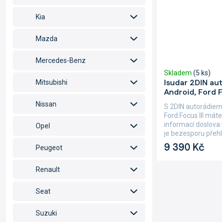
Kia
Mazda
Mercedes-Benz
Skladem
(5 ks)
Isudar 2DIN au
Mitsubishi
Android, Ford F
Nissan
S 2DIN autorádiem
Ford Focus III mát
informací doslova
Opel
je bezesporu přehl
9 390 Kč
Peugeot
Renault
Seat
Suzuki