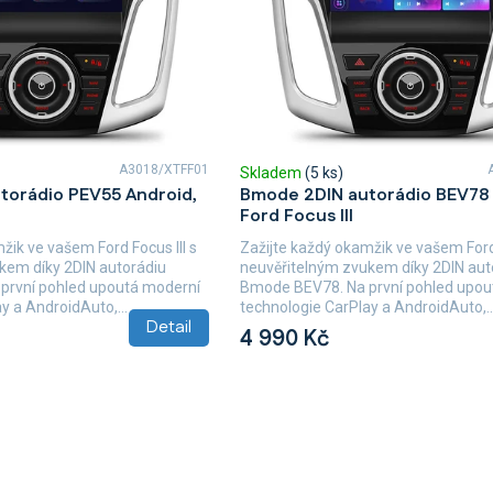
A3018/XTFF01
Skladem
(5 ks)
torádio PEV55 Android,
Bmode 2DIN autorádio BEV78 
Ford Focus III
žik ve vašem Ford Focus III s
Zažijte každý okamžik ve vašem Ford 
kem díky 2DIN autorádiu
neuvěřitelným zvukem díky 2DIN aut
první pohled upoutá moderní
Bmode BEV78. Na první pohled upou
y a AndroidAuto,...
technologie CarPlay a AndroidAuto,..
Detail
4 990 Kč