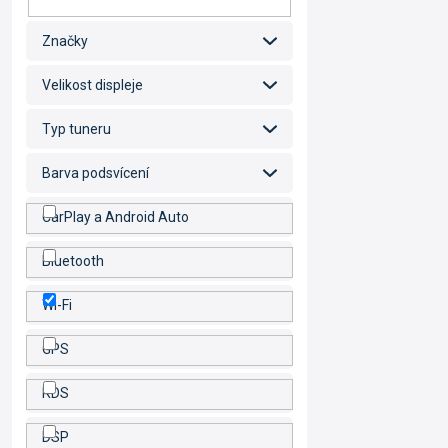
Značky
Velikost displeje
Typ tuneru
Barva podsvícení
CarPlay a Android Auto
Bluetooth
Wi-Fi
GPS
RDS
DSP