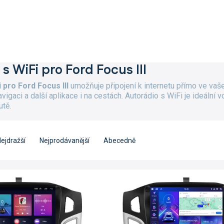
s WiFi pro Ford Focus III
 pro Ford Focus III
umožňuje připojení k internetu přímo ve va
avigaci a další aplikace i na cestách. Autorádio s WiFi je ideál
utě.
ejdražší
Nejprodávanější
Abecedně