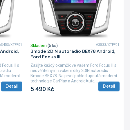
A3453/XTFF01
A3533/XTFF01
Skladem
(5 ks)
Android,
Bmode 2DIN autorádio BEX78 Android,
Ford Focus III
Focus III s
Zažijte každý okamžik ve vašem Ford Focus III s
orádiu
neuvěřitelným zvukem díky 2DIN autorádiu
tá moderní
Bmode BEX78. Na první pohled upoutá moderní
.
technologie CarPlay a AndroidAuto,...
Detail
Detail
5 490 Kč