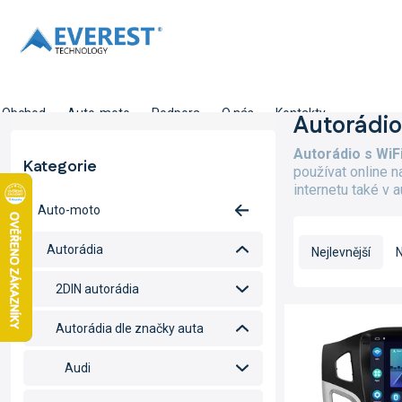
Přejít
na
obsah
Obchod
Auto-moto
Podpora
O nás
Kontakty
P
Autorádio 
o
Autorádio s WiFi
s
Kategorie
Přeskočit
používat online n
t
kategorie
internetu také v a
r
Auto-moto
a
Ř
n
a
Autorádia
Nejlevnější
N
n
z
í
e
2DIN autorádia
p
n
V
a
í
ý
Autorádia dle značky auta
n
p
p
e
r
i
Audi
l
o
s