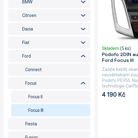
d
p
BMW
u
r
k
o
Citroen
t
d
ů
u
Dacia
k
t
Fiat
Skladem
(5 ks)
ů
Podofo 2DIN au
Ford
Ford Focus III
Zažijte každý okam
Connect
neuvěřitelným zvu
Podofo PEV55. Na 
Focus
technologie CarPla
4 190 Kč
Focus II
Focus III
Fiesta
Fusion