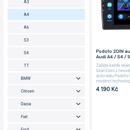
d
p
A3
u
r
k
o
A4
t
d
ů
u
A6
k
t
S3
ů
Průměrné
Podofo 2DIN au
hodnocení
S4
Audi A4 / S4 / 
produktu
je
Zažijte každý okam
TT
5,0
Seat Exeo s neuvě
z
autorádiu Podofo 
BMW
5
moderní technologi
hvězdiček.
4 190 Kč
Citroen
Dacia
Fiat
Ford