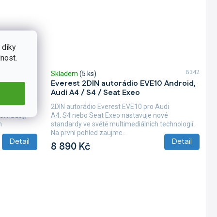
 díky
nost.
B166
B342
Skladem
(5 ks)
V21
Everest 2DIN autorádio EVE10 Android,
xeo
Audi A4 / S4 / Seat Exeo
 QLED pro
2DIN autorádio Everest EVE10 pro Audi
ět hudby,
A4, S4 nebo Seat Exeo nastavuje nové
h
standardy ve světě multimediálních technologií.
Na první pohled zaujme...
Detail
Detail
8 890 Kč