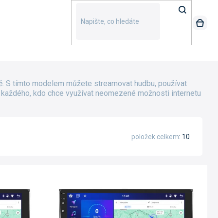
tě. S tímto modelem můžete streamovat hudbu, používat
 pro každého, kdo chce využívat neomezené možnosti internetu
položek celkem
10