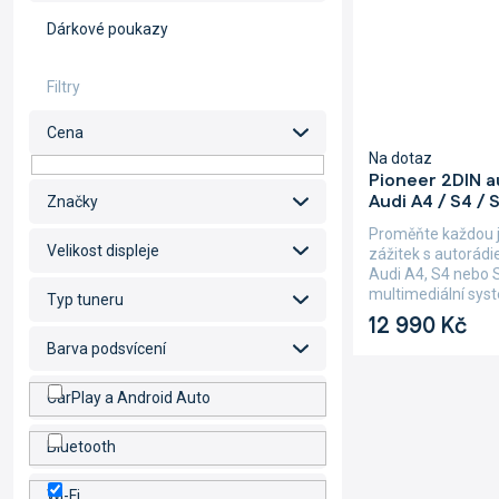
Dárkové poukazy
Cena
Na dotaz
Pioneer 2DIN 
Audi A4 / S4 / 
Značky
Proměňte každou j
Velikost displeje
zážitek s autorád
Audi A4, S4 nebo 
multimediální syst
Typ tuneru
12 990 Kč
Barva podsvícení
CarPlay a Android Auto
Bluetooth
Wi-Fi