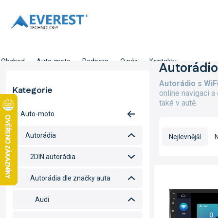
Přejít
na
obsah
Obchod
Auto-moto
Podpora
O nás
Kontakty
P
Autorádio
o
Autorádio s WiF
s
Kategorie
Přeskočit
online navigaci a
t
kategorie
také v autě.
r
Auto-moto
a
Ř
n
a
Autorádia
Nejlevnější
N
n
z
í
e
2DIN autorádia
p
n
V
a
í
ý
Autorádia dle značky auta
n
p
p
e
r
i
Audi
l
o
s