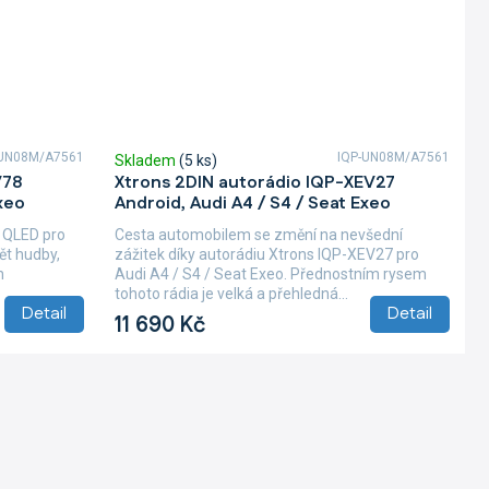
UN08M/A7561
IQP-UN08M/A7561
Skladem
(5 ks)
V78
Xtrons 2DIN autorádio IQP-XEV27
xeo
Android, Audi A4 / S4 / Seat Exeo
 QLED pro
Cesta automobilem se změní na nevšední
ět hudby,
zážitek díky autorádiu Xtrons IQP-XEV27 pro
h
Audi A4 / S4 / Seat Exeo. Přednostním rysem
tohoto rádia je velká a přehledná...
Detail
Detail
11 690 Kč