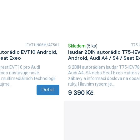
EVT-UN06M/A7561
T75-
Skladem
(5 ks)
utorádio EVT10 Android,
Isudar 2DIN autorádio T75-IE
Seat Exeo
Android, Audi A4 / S4 / Seat E
erest EVT10 pro Audi
S 2DIN autorádiem Isudar T75-IEV78
Exeo nastavuje nové
Audi A4, S4 nebo Seat Exeo máte sv
 multimediálních technologií.
zábavy a informací doslova na dosa
ujme...
ruky. Hlavním rysem je...
Detail
9 390 Kč