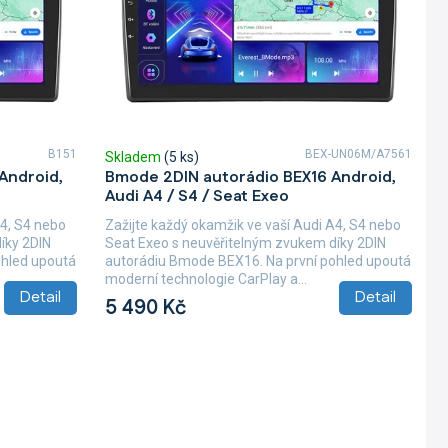
B151
BEX-UN06M/A7561
Skladem
(5 ks)
Android,
Bmode 2DIN autorádio BEX16 Android,
Audi A4 / S4 / Seat Exeo
A4, S4 nebo
Zažijte každý okamžik ve vaší Audi A4, S4 nebo
íky 2DIN
Seat Exeo s neuvěřitelným zvukem díky 2DIN
ohled upoutá
autorádiu Bmode BEX16. Na první pohled upoutá
moderní technologie CarPlay a...
Detail
Detail
5 490 Kč