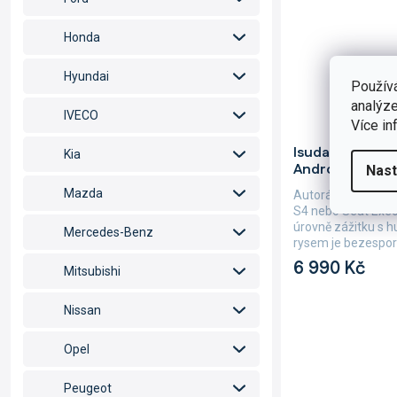
Honda
Hyundai
Použív
analýze
IVECO
Více in
Průměrné
Isudar 2DIN au
hodnocení
Kia
Android, Audi A
Nast
produktu
je
Mazda
Autorádio Isudar 
5,0
S4 nebo Seat Exeo
z
úrovně zážitku s 
Mercedes-Benz
5
rysem je bezesporu
hvězdiček.
6 990 Kč
Mitsubishi
Nissan
Opel
Peugeot