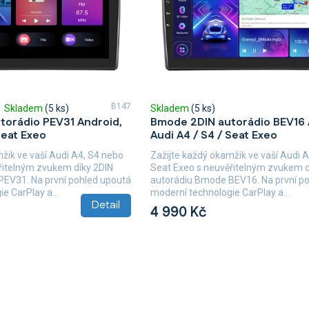
B147
Skladem
(5 ks)
Skladem
(5 ks)
torádio PEV31 Android,
Bmode 2DIN autorádio BEV16 
Seat Exeo
Audi A4 / S4 / Seat Exeo
žik ve vaší Audi A4, S4 nebo
Zažijte každý okamžik ve vaší Audi 
řitelným zvukem díky 2DIN
Seat Exeo s neuvěřitelným zvukem d
PEV31. Na první pohled upoutá
autorádiu Bmode BEV16. Na první p
e CarPlay a...
moderní technologie CarPlay a...
Detail
4 990 Kč