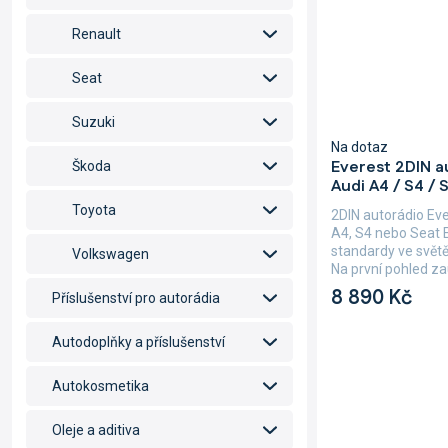
Renault
Seat
Suzuki
Na dotaz
Everest 2DIN a
Škoda
Audi A4 / S4 / 
Toyota
2DIN autorádio Ev
A4, S4 nebo Seat 
standardy ve světě
Volkswagen
Na první pohled za
8 890 Kč
Příslušenství pro autorádia
Autodoplňky a příslušenství
Autokosmetika
Oleje a aditiva