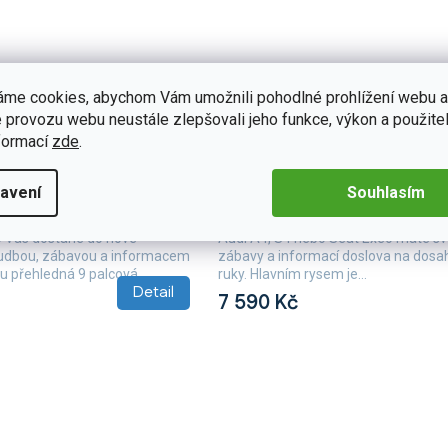
áme cookies, abychom Vám umožnili pohodlné prohlížení webu a
 provozu webu neustále zlepšovali jeho funkce, výkon a použitel
formací
zde
.
B152
Skladem
(1 ks)
Na dotaz
torádio T68B-IEV16
Isudar 2DIN autorádio T72-IE
4 / S4 / Seat Exeo
Android, Audi A4 / S4 / Seat E
avení
Souhlasím
T68B-IEV16 pro Audi A4,
S 2DIN autorádiem Isudar T72-IEV21
 Vás dostane do nové
Audi A4, S4 nebo Seat Exeo máte sv
hudbou, zábavou a informacemi. Hlavním
zábavy a informací doslova na dosa
 přehledná 9 palcová...
ruky. Hlavním rysem je...
Detail
7 590 Kč