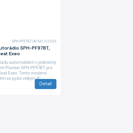
SPH-PF97BT/A7561/CC033
autorádio SPH-PF97BT,
Seat Exeo
ízdu automobilem v jedinečný
iem Pioneer SPH-PF97BT pro
Seat Exeo. Tento moderní
ém se pyšní velkým 9"...
Detail
O
v
l
á
d
a