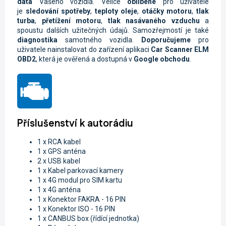
data
Vašeho vozidla.
Velice
oblíbené
pro uživatele
je
sledování spotřeby
,
teploty oleje
,
otáčky motoru
,
tlak
turba
,
přetížení motoru
,
tlak nasávaného vzduchu
a
spoustu dalších užitečných údajů. Samozřejmostí je také
diagnostika
samotného vozidla.
Doporučujeme
pro
uživatele nainstalovat do zařízení aplikaci
Car Scanner ELM
OBD2
, která je ověřená a dostupná v
Google obchodu
.
Příslušenství k autorádiu
1 x RCA kabel
1 x GPS anténa
2 x USB kabel
1 x Kabel parkovací kamery
1 x 4G modul pro SIM kartu
1 x 4G anténa
1 x K
onektor FAKRA - 16 PIN
1 x
Konektor ISO - 16 PIN
1 x CANBUS box (řídící jednotka)