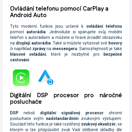
Ovládání telefonu pomocí CarPlay a
Android Auto
Tyto moderní funkce jsou určené k
ovládání telefonu
pomocí
autorádia
. Jednoduše si spárujete svůj mobilní
telefon s autorádiem a můžete si hravě zrcadlit obrazovku
na
displeji autorádia
. Také si můžete vyřizovat své
hovory
či například
zprávy
na
messengeru
. Samozřejmostí je také
hlasové ovládání
, které je nezbytné pro
bezpečné
cestování
.
Digitální DSP procesor pro náročné
posluchače
DSP
neboli
digitální signálový procesor
ohromí
posluchače svým
nadstandardním
zvukovým výstupem.
Součástí této funkce je také rozšířený
zvukový ekvalizér
, se
kterým si lze přizpůsobit zvuk Vaší oblíbené skladby dle