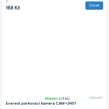
8...
Detail
168 Kč
CAM-UN01
Skladem
(>5 ks)
Průměrné
Everest parkovací kamera CAM-UN01
hodnocení
produktu