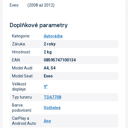
Exeo
(2008 až 2012)
Doplňkové parametry
Kategorie
:
Autorádia
Záruka
:
2 roky
Hmotnost
:
2 kg
EAN
:
08595747100134
Model Audi
:
A4, S4
Model Seat
:
Exeo
Velikost
9"
displeje
:
Typ tuneru
:
TDA7708
Barva
Volitelné
podsvícení
:
CarPlay a
Ano
Android Auto
: