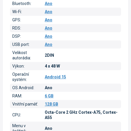
Bluetooth
:
Ano
Wi-Fi
:
Ano
GPS
:
Ano
RDS
:
Ano
DSP
:
Ano
USB port
:
Ano
Velikost
2DIN
autorádia
:
Výkon
:
4 x 48 W
Operační
Android 15
systém
:
OS Android
:
Ano
RAM
:
6 GB
Vnitřní paměť
:
128 GB
Octa-Core 2 GHz Cortex-A75, Cortex-
CPU
:
A55
Menu v
Ano