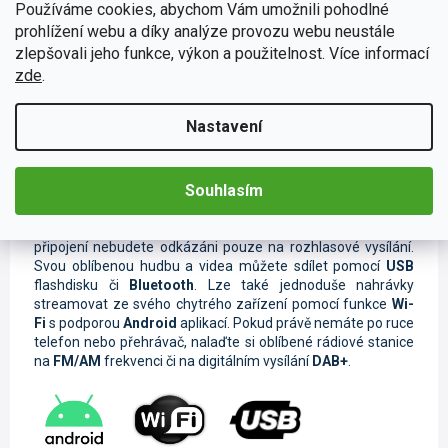
Používáme cookies, abychom Vám umožnili pohodlné
SIM kartu
do
4G modulu
. O
bleskový přenos dat
se
prohlížení webu a díky analýze provozu webu neustále
postarají
4G antény
, které lze
jednoduše umístit
na skryté
zlepšovali jeho funkce, výkon a použitelnost. Více informací
místo Vašeho vozidla.
zde
.
Nastavení
Muzika z mobilu či tabletu
Souhlasím
Při poslechu oblíbené skladby během cestování se čas Vaší
jízdy neuvěřitelně zkrátí. Díky širokému spektru možnosti
připojení nebudete odkázáni pouze na rozhlasové vysílání.
Svou oblíbenou hudbu a videa můžete sdílet pomocí
USB
flashdisku či
Bluetooth
. Lze také jednoduše nahrávky
streamovat ze svého chytrého zařízení pomocí funkce
Wi-
Fi
s podporou
Android
aplikací. Pokud právě nemáte po ruce
telefon nebo přehrávač, nalaďte si oblíbené rádiové stanice
na
FM/AM
frekvenci či na digitálním vysílání
DAB+
.