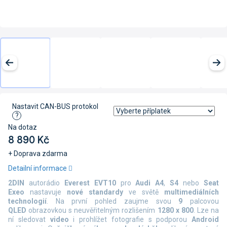
Nastavit CAN-BUS protokol
?
Na dotaz
8 890 Kč
+ Doprava zdarma
Měrná
Detailní informace
cena:
2DIN
autorádio
Everest EVT10
pro
Audi A4
,
S4
nebo
Seat
Exeo
nastavuje
nové standardy
ve světě
multimediálních
technologií
. Na první pohled zaujme svou
9
palcovou
QLED
obrazovkou s neuvěřitelným rozlišením
1280 x 800
. Lze na
ní sledovat
video
i prohlížet fotografie s podporou
Android