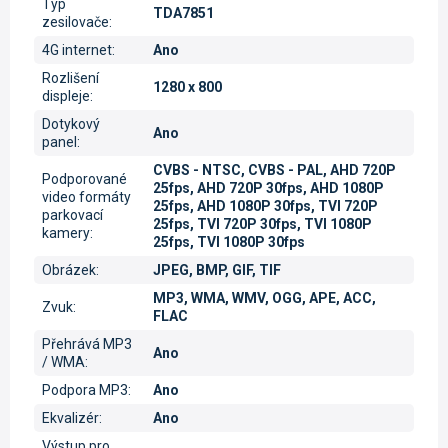
Typ
TDA7851
zesilovače
:
4G internet
:
Ano
Rozlišení
1280 x 800
displeje
:
Dotykový
Ano
panel
:
CVBS - NTSC, CVBS - PAL, AHD 720P
Podporované
25fps, AHD 720P 30fps, AHD 1080P
video formáty
25fps, AHD 1080P 30fps, TVI 720P
parkovací
25fps, TVI 720P 30fps, TVI 1080P
kamery
:
25fps, TVI 1080P 30fps
Obrázek
:
JPEG, BMP, GIF, TIF
MP3, WMA, WMV, OGG, APE, ACC,
Zvuk
:
FLAC
Přehrává MP3
Ano
/ WMA
:
Podpora MP3
:
Ano
Ekvalizér
:
Ano
Výstup pro