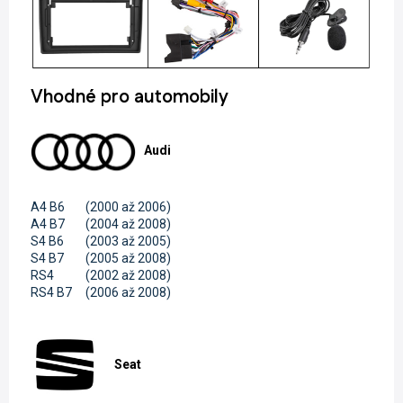
Vhodné pro automobily
Audi
A4 B6
(2000 až 2006)
A4 B7
(2004 až 2008)
S4 B6
(2003 až 2005)
S4 B7
(2005 až 2008)
RS4
(2002 až 2008)
RS4 B7
(2006 až 2008)
Seat