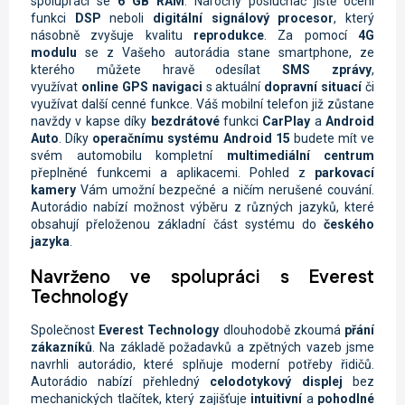
spolupráci se
6 GB RAM
. Náročný posluchač jistě ocení
funkci
DSP
neboli
digitální signálový procesor
, který
násobně zvyšuje kvalitu
reprodukce
. Za pomocí
4G
modulu
se z Vašeho autorádia stane smartphone, ze
kterého můžete hravě odesílat
SMS zprávy
,
využívat
online
GPS navigaci
s aktuální
dopravní situací
či
využívat další cenné funkce. Váš mobilní telefon již zůstane
navždy v kapse díky
bezdrátové
funkci
CarPlay
a
Android
Auto
. Díky
operačnímu systému Android 15
budete mít ve
svém automobilu kompletní
multimediální centrum
přeplněné funkcemi a aplikacemi. Pohled z
parkovací
kamery
Vám umožní bezpečné a ničím nerušené couvání.
Autorádio nabízí možnost výběru z různých jazyků, které
obsahují přeloženou základní část systému do
českého
jazyka
.
Navrženo ve spolupráci s Everest
Technology
Společnost
Everest Technology
dlouhodobě zkoumá
přání
zákazníků
. Na základě požadavků a zpětných vazeb jsme
navrhli autorádio, které splňuje moderní potřeby řidičů.
Autorádio nabízí přehledný
celodotykový displej
bez
mechanických tlačítek, který zajišťuje
intuitivní
a
pohodlné