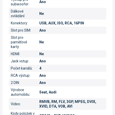
Ano
subwoofer
:
Dálkové
Ne
ovládání
:
Konektory
:
USB, AUX, ISO, RCA, 16PIN
Slot pro SIM
:
Ano
Slot pro
paměťové
Ne
karty
:
HDMI
:
Ne
Jack vstup
:
Ano
Počet kanálů
:
4
RCA výstup
:
Ano
2 DIN
:
Ano
Výrobce
Seat, Audi
automobilu
:
RMVB, RM, FLV, 3GP, MPEG, DVIX,
Video
:
XVID, DTA, VOB, AVI
Kódy položek v