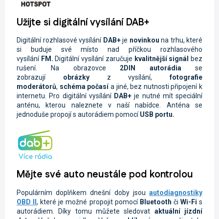
Užijte si digitální vysílání DAB+
Digitální rozhlasové vysílání
DAB+
je
novinkou
na trhu, které
si buduje své místo nad příčkou rozhlasového
vysílání
FM.
Digitální vysílání zaručuje
kvalitnější signál
bez
rušení. Na obrazovce
2DIN autorádi
a
se
zobrazují
obrázky
z vysílání,
fotografie
moderátorů
,
schéma počasí
a jiné, bez nutnosti připojení k
internetu. Pro digitální vysílání
DAB+
je nutné mít speciální
anténu, kterou naleznete v naší nabídce. Anténa se
jednoduše propojí s autorádiem pomocí
USB portu.
Mějte své auto neustále pod kontrolou
Populárním doplňkem dnešní doby jsou
autodiagnostiky
OBD II
, které je možné propojit pomocí
Bluetooth
či
Wi-Fi
s
autorádiem. Díky tomu můžete sledovat
aktuální jízdní