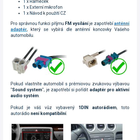
1 x Rámeček
1 x Externí mikrofon
1 x Návod k použití CZ
Pro správnou funkci příjmu
FM vysílání
je zapotřebí
anténní
adaptér
, který se vybírá dle anténní koncovky Vašeho
automobilu.
Pokud vlastníte automobil s prémiovou zvukovou výbavou
"
Sound system
", je zapotřebí si pořídit
adaptér pro aktivní
audio systém
.
Pokud je váš vůz vybavený
1DIN autorádiem
, toto
autorádio
není kompatibilní
.