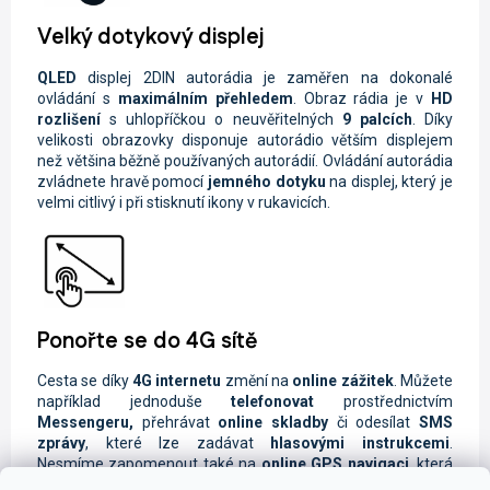
Velký dotykový displej
QLED
displej
2DIN autorádia je zaměřen na dokonalé
ovládání s
maximálním přehledem
. Obraz rádia je
v
HD
rozlišení
s uhlopříčkou o neuvěřitelných
9 palcích
. Díky
velikosti obrazovky disponuje autorádio větším displejem
než většina běžně používaných autorádií. Ovládání autorádia
zvládnete hravě pomocí
jemného dotyku
na displej, který je
velmi citlivý i při stisknutí ikony v rukavicích.
Ponořte se do 4G sítě
Cesta se díky
4G internetu
změní na
online zážitek
. Můžete
například jednoduše
telefonovat
prostřednictvím
Messengeru,
přehrávat
online skladby
či odesílat
SMS
zprávy
, které lze zadávat
hlasovými instrukcemi
.
Nesmíme zapomenout také na
online GPS navigaci
, která
Vám ukáže
aktuální dopravní situaci
. Stačí vložit datovou