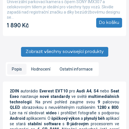
Univerzální parkovací kamera s čipem SONY IMX307 a
je
celokovovým tělem je ideální pro všechny typy vozů. Skvěle
5,0
zapadá nad registrační značku a díky bezúdržbovému designu
z
se...
5
Do košíku
1 890 Kč
hvězdiček.
Zobrazit všechny související produkty
Popis
Hodnocení
Ostatní informace
2DIN
autorádio
Everest EVT10
pro
Audi A4
,
S4
nebo
Seat
Exeo
nastavuje
nové standardy
ve světě
multimediálních
technologií
. Na první pohled zaujme svou
9
palcovou
QLED
obrazovkou s neuvěřitelným rozlišením
1280 x 800
.
Lze na ní sledovat
video
i prohlížet fotografie s podporou
Android
aplikacemi. O
špičkový výkon
a
plynulý běh
aplikací
se stará
stabilní software
s
8-jádrovým
procesorem ve