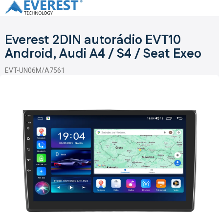
Přejít
na
obsah
Everest 2DIN autorádio EVT10
Android, Audi A4 / S4 / Seat Exeo
EVT-UN06M/A7561