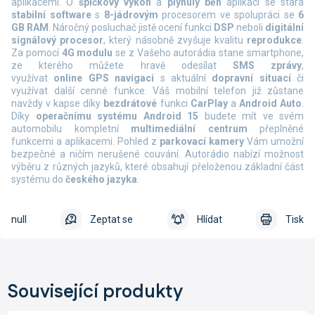
aplikacemi. O
špičkový výkon
a
plynulý běh
aplikací se stará
stabilní software
s
8-jádrovým
procesorem ve spolupráci se
6
GB RAM
. Náročný posluchač jistě ocení funkci
DSP
neboli
digitální
signálový procesor
, který násobně zvyšuje kvalitu
reprodukce
.
Za pomocí
4G modulu
se z Vašeho autorádia stane smartphone,
ze kterého můžete hravě odesílat
SMS zprávy
,
využívat
online
GPS navigaci
s aktuální
dopravní situací
či
využívat další cenné funkce. Váš mobilní telefon již zůstane
navždy v kapse díky
bezdrátové
funkci
CarPlay
a
Android Auto
.
Díky
operačnímu systému Android 15
budete mít ve svém
automobilu kompletní
multimediální centrum
přeplněné
funkcemi a aplikacemi. Pohled z
parkovací kamery
Vám umožní
bezpečné a ničím nerušené couvání. Autorádio nabízí možnost
výběru z různých jazyků, které obsahují přeloženou základní část
systému do
českého jazyka
.
null
Zeptat se
Hlídat
Tisk
Související produkty