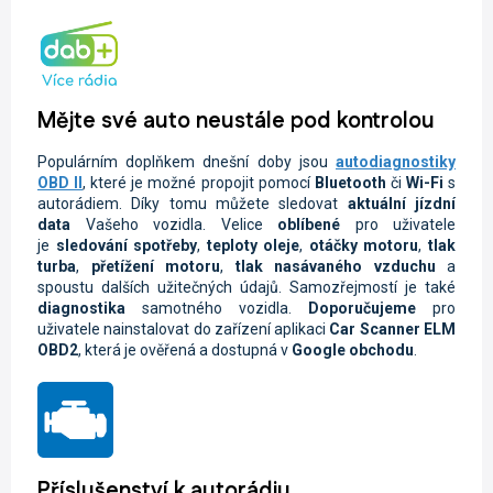
Mějte své auto neustále pod kontrolou
Populárním doplňkem dnešní doby jsou
autodiagnostiky
OBD II
, které je možné propojit pomocí
Bluetooth
či
Wi-Fi
s
autorádiem. Díky tomu můžete sledovat
aktuální jízdní
data
Vašeho vozidla.
Velice
oblíbené
pro uživatele
je
sledování spotřeby
,
teploty oleje
,
otáčky motoru
,
tlak
turba
,
přetížení motoru
,
tlak nasávaného vzduchu
a
spoustu dalších užitečných údajů. Samozřejmostí je také
diagnostika
samotného vozidla.
Doporučujeme
pro
uživatele nainstalovat do zařízení aplikaci
Car Scanner ELM
OBD2
, která je ověřená a dostupná v
Google obchodu
.
Příslušenství k autorádiu