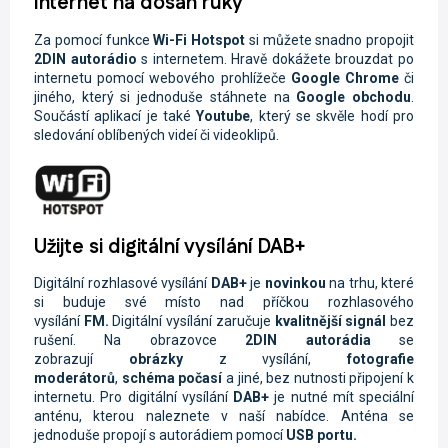
Internet na dosah ruky
Za pomocí funkce
Wi-Fi
Hotspot
si můžete snadno propojit
2DIN autorádio
s internetem. Hravě dokážete brouzdat po
internetu pomocí webového prohlížeče
Google Chrome
či
jiného, který si jednoduše stáhnete na
Google obchodu
.
Součástí aplikací je také
Youtube
, který se skvěle hodí pro
sledování oblíbených videí či videoklipů.
Užijte si digitální vysílání DAB+
Digitální rozhlasové vysílání
DAB+
je
novinkou
na trhu, které
si buduje své místo nad příčkou rozhlasového
vysílání
FM.
Digitální vysílání zaručuje
kvalitnější signál
bez
rušení. Na obrazovce
2DIN autorádi
a
se
zobrazují
obrázky
z vysílání,
fotografie
moderátorů
,
schéma počasí
a jiné, bez nutnosti připojení k
internetu. Pro digitální vysílání
DAB+
je nutné mít speciální
anténu, kterou naleznete v naší nabídce. Anténa se
jednoduše propojí s autorádiem pomocí
USB portu.