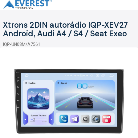
Přejít
na
obsah
Xtrons 2DIN autorádio IQP-XEV27
Android, Audi A4 / S4 / Seat Exeo
IQP-UN08M/A7561