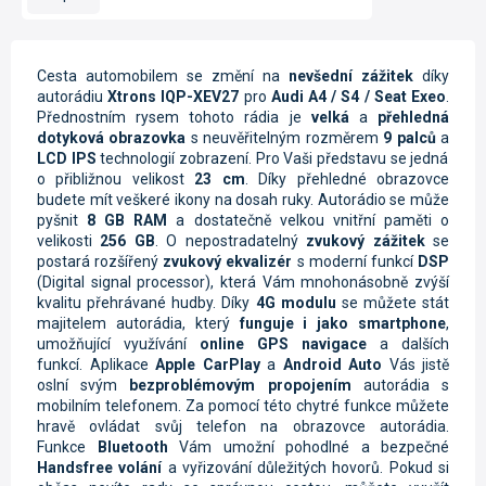
Cesta automobilem se změní na
nevšední zážitek
díky
autorádiu
Xtrons IQP-XEV27
pro
Audi A4 / S4 / Seat Exeo
.
Přednostním rysem tohoto rádia je
velká
a
přehledná
dotyková obrazovka
s neuvěřitelným rozměrem
9 palců
a
LCD IPS
technologií zobrazení. Pro Vaši představu se jedná
o přibližnou velikost
23 cm
. Díky přehledné obrazovce
budete mít veškeré ikony na dosah ruky. Autorádio se může
pyšnit
8 GB RAM
a dostatečně velkou vnitřní paměti o
velikosti
256 GB
. O nepostradatelný
zvukový zážitek
se
postará rozšířený
zvukový ekvalizér
s moderní funkcí
DSP
(Digital signal processor), která Vám mnohonásobně zvýší
kvalitu přehrávané hudby.
Díky
4G modulu
se můžete stát
majitelem autorádia, který
funguje i jako smartphone
,
umožňující využívání
online GPS navigace
a dalších
funkcí.
Aplikace
Apple CarPlay
a
Android Auto
Vás jistě
oslní svým
bezproblémovým propojením
autorádia s
mobilním telefonem. Za pomocí této chytré funkce můžete
hravě ovládat svůj telefon na obrazovce autorádia.
Funkce
Bluetooth
Vám umožní pohodlné a bezpečné
Handsfree volání
a vyřizování důležitých hovorů. Pokud si