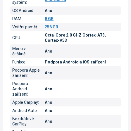
systém
:
OS Android
:
Ano
RAM
:
8 GB
Vnitřní paměť
:
256 GB
Octa-Core 2.0 GHZ Cortex-A73,
CPU
:
Cortex-A53
Menu v
Ano
češtině
:
Funkce
:
Podpora Android a iOS zařízení
Podpora Apple
Ano
zařízení
:
Podpora
Android
Ano
zařízení
:
Apple Carplay
:
Ano
Android Auto
:
Ano
Bezdrátové
Ano
CarPlay
: