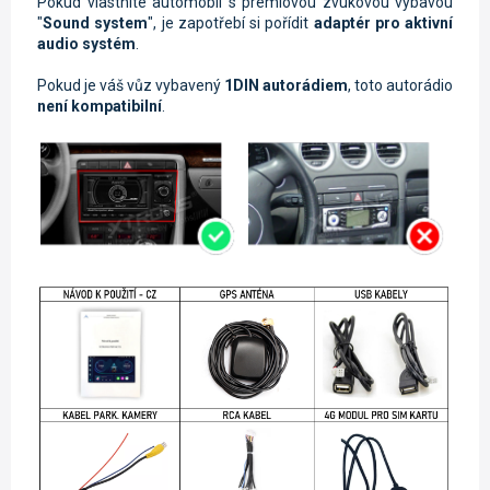
Pokud vlastníte automobil s prémiovou zvukovou výbavou
"
Sound system
", je zapotřebí si pořídit
adaptér pro aktivní
audio systém
.
Pokud je váš vůz vybavený
1DIN autorádiem
, toto autorádio
není kompatibilní
.