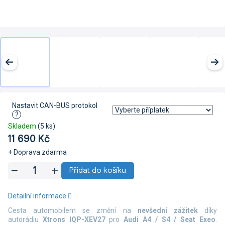
Nastavit CAN-BUS protokol
?
Skladem
(5 ks)
11 690 Kč
+ Doprava zdarma
Měrná
Přidat do košíku
cena:
Detailní informace
Cesta automobilem se změní na
nevšední zážitek
díky
autorádiu
Xtrons IQP-XEV27
pro
Audi A4 / S4 / Seat Exeo
.