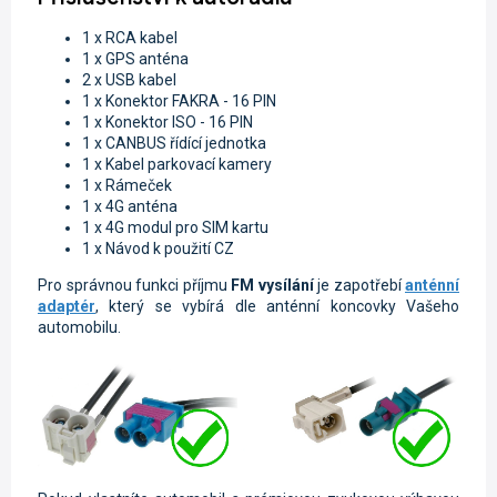
1 x RCA kabel
1 x GPS anténa
2 x USB kabel
1 x Konektor FAKRA - 16 PIN
1 x
Konektor ISO - 16 PIN
1 x CANBUS řídící jednotka
1 x Kabel parkovací kamery
1 x Rámeček
1 x 4G anténa
1 x 4G modul pro SIM kartu
1 x Návod k použití CZ
Pro správnou funkci příjmu
FM vysílání
je zapotřebí
anténní
adaptér
, který se vybírá dle anténní koncovky Vašeho
automobilu.