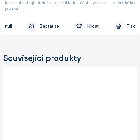
které obsahují přeloženou základní část systému do
českého
jazyka
.
null
Zeptat se
Hlídat
Tisk
Související produkty