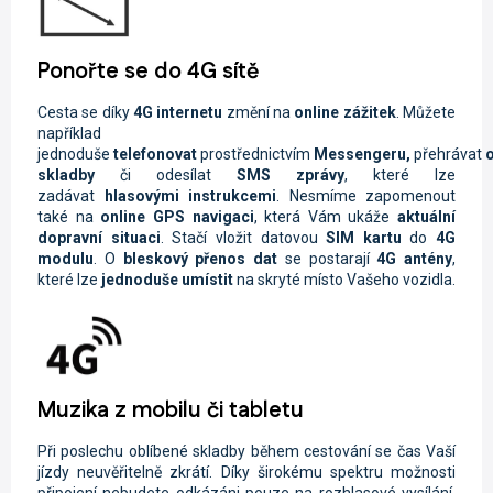
Ponořte se do 4G sítě
Cesta se díky
4G internetu
změní na
online zážitek
. Můžete
například
jednoduše
telefonovat
prostřednictvím
Messengeru,
přehrávat
o
skladby
či odesílat
SMS zprávy
, které lze
zadávat
hlasovými instrukcemi
. Nesmíme zapomenout
také na
online GPS navigaci
, která Vám ukáže
aktuální
dopravní situaci
. Stačí vložit datovou
SIM kartu
do
4G
modulu
. O
bleskový přenos dat
se postarají
4G antény
,
které lze
jednoduše umístit
na skryté místo Vašeho vozidla.
Muzika z mobilu či tabletu
Při poslechu oblíbené skladby během cestování se čas Vaší
jízdy neuvěřitelně zkrátí. Díky širokému spektru možnosti
připojení nebudete odkázáni pouze na rozhlasové vysílání.