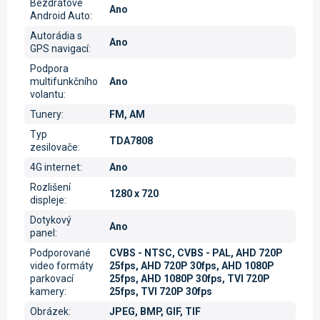
Bezdrátové
Ano
Android Auto
:
Autorádia s
Ano
GPS navigací
:
Podpora
multifunkčního
Ano
volantu
:
Tunery
:
FM, AM
Typ
TDA7808
zesilovače
:
4G internet
:
Ano
Rozlišení
1280 x 720
displeje
:
Dotykový
Ano
panel
:
Podporované
CVBS - NTSC, CVBS - PAL, AHD 720P
video formáty
25fps, AHD 720P 30fps, AHD 1080P
parkovací
25fps, AHD 1080P 30fps, TVI 720P
kamery
:
25fps, TVI 720P 30fps
Obrázek
:
JPEG, BMP, GIF, TIF