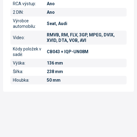
RCA výstup
:
Ano
2 DIN
:
Ano
Výrobce
Seat, Audi
automobilu
:
RMVB, RM, FLV, 3GP, MPEG, DVIX,
Video
:
XVID, DTA, VOB, AVI
Kódy položek v
CB043 + IQP-UN08M
sadě
:
Výška
:
136 mm
Šířka
:
238 mm
Hloubka
:
50 mm