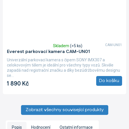
CAM-UN01
Skladem
(>5 ks)
Průměrné
Everest parkovací kamera CAM-UN01
hodnocení
produktu
Univerzální parkovací kamera s čipem SONY IMX307 a
je
celokovovým tělem je ideální pro všechny typy vozů. Skvěle
5,0
zapadá nad registrační značku a díky bezúdržbovému designu
z
se...
5
Do košíku
1 890 Kč
hvězdiček.
Zobrazit všechny související produkty
Popis
Hodnocení
Ostatní informace