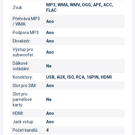
MP3, WMA, WMV, OGG, APE, ACC,
Zvuk
:
FLAC
Přehrává MP3
Ano
/ WMA
:
Podpora MP3
:
Ano
Ekvalizér
:
Ano
Výstup pro
Ano
subwoofer
:
Dálkové
Ne
ovládání
:
Konektory
:
USB, AUX, ISO, RCA, 16PIN, HDMI
Slot pro SIM
:
Ano
Slot pro
paměťové
Ne
karty
:
HDMI
:
Ano
Jack vstup
:
Ano
Počet kanálů
:
4