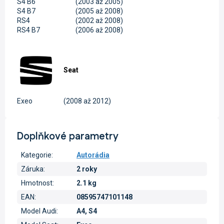
S4 B6
(2003 až 2005)
S4 B7
(2005 až 2008)
RS4
(2002 až 2008)
RS4 B7
(2006 až 2008)
Seat
Exeo
(2008 až 2012)
Doplňkové parametry
Kategorie
:
Autorádia
Záruka
:
2 roky
Hmotnost
:
2.1 kg
EAN
:
08595747101148
Model Audi
:
A4, S4