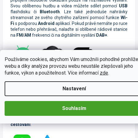
Svou oblíbenou hudbu a videa můžete sdílet pomocí
USB
flashdisku či
Bluetooth
. Lze také jednoduše nahrávky
streamovat ze svého chytrého zařízení pomocí funkce
Wi-
Fi
s podporou
Android
aplikací. Pokud právě nemáte po ruce
telefon nebo přehrávač, nalaďte si oblíbené rádiové stanice
na
FM/AM
frekvenci či na digitálním vysílání
DAB+
.
Používáme cookies, abychom Vám umožnili pohodlné prohlíže
webu a díky analýze provozu webu neustále zlepšovali jeho
Ovládání telefonu pomocí Carplay a
funkce, výkon a použitelnost. Více informací
zde
.
Android Auto
Nastavení
Tyto moderní funkce jsou určené k
ovládání telefonu
pomocí
autorádia
. Jednoduše si spárujete svůj mobilní
telefon s autorádiem a můžete si hravě zrcadlit obrazovku
na
displeji autorádia
. Také si můžete vyřizovat své
hovory
Souhlasím
či například
zprávy
na
messengeru
. Samozřejmostí je také
hlasové ovládání
, které je nezbytné pro
bezpečné
cestování
.