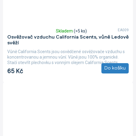
EA009
Skladem
(>5 ks)
Průměrné
Osvěžovač vzduchu California Scents, vůně Ledově
hodnocení
svěží
produktu
je
Vůně California Scents jsou osvědčené osvěžovače vzduchu s
5,0
koncentrovanou a jemnou vůní. Vůně jsou 100% organické.
z
Stačí otevřít plechovku s vonným olejem California Scents,...
5
Do košíku
65 Kč
hvězdiček.