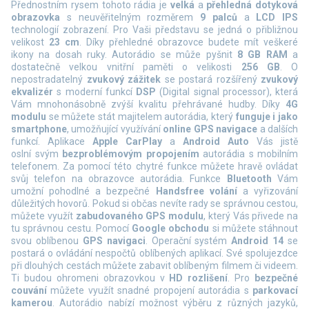
Přednostním rysem tohoto rádia je
velká
a
přehledná dotyková
obrazovka
s neuvěřitelným rozměrem
9 palců
a
LCD IPS
technologií zobrazení. Pro Vaši představu se jedná o přibližnou
velikost
23 cm
. Díky přehledné obrazovce budete mít veškeré
ikony na dosah ruky. Autorádio se může pyšnit
8 GB RAM
a
dostatečně velkou vnitřní paměti o velikosti
256 GB
. O
nepostradatelný
zvukový zážitek
se postará rozšířený
zvukový
ekvalizér
s moderní funkcí
DSP
(Digital signal processor), která
Vám mnohonásobně zvýší kvalitu přehrávané hudby.
Díky
4G
modulu
se můžete stát majitelem autorádia, který
funguje i jako
smartphone
, umožňující využívání
online GPS navigace
a dalších
funkcí.
Aplikace
Apple CarPlay
a
Android Auto
Vás jistě
oslní svým
bezproblémovým propojením
autorádia s mobilním
telefonem. Za pomocí této chytré funkce můžete hravě ovládat
svůj telefon na obrazovce autorádia. Funkce
Bluetooth
Vám
umožní pohodlné a bezpečné
Handsfree volání
a vyřizování
důležitých hovorů. Pokud si občas nevíte rady se správnou cestou,
můžete využít
zabudovaného GPS modulu
, který Vás přivede na
tu správnou cestu. Pomocí
Google obchodu
si můžete stáhnout
svou oblíbenou
GPS navigaci
. Operační systém
Android 14
se
postará o ovládání nespočtů oblíbených aplikací. Své spolujezdce
při dlouhých cestách můžete zabavit oblíbeným filmem či videem.
Ti budou ohromeni obrazovkou v
HD rozlišení
. Pro
bezpečné
couvání
můžete využít snadné propojení autorádia s
parkovací
kamerou
.
Autorádio nabízí možnost výběru z různých jazyků,