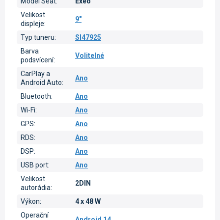
Model Seat
:
Exeo
Velikost
9"
displeje
:
Typ tuneru
:
SI47925
Barva
Volitelné
podsvícení
:
CarPlay a
Ano
Android Auto
:
Bluetooth
:
Ano
Wi-Fi
:
Ano
GPS
:
Ano
RDS
:
Ano
DSP
:
Ano
USB port
:
Ano
Velikost
2DIN
autorádia
:
Výkon
:
4 x 48 W
Operační
Android 14