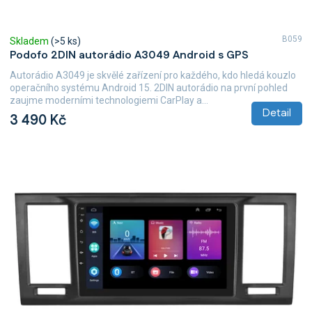
B059
Skladem
(>5 ks)
Podofo 2DIN autorádio A3049 Android s GPS
Autorádio A3049 je skvělé zařízení pro každého, kdo hledá kouzlo
operačního systému Android 15. 2DIN autorádio na první pohled
zaujme moderními technologiemi CarPlay a...
Detail
3 490 Kč