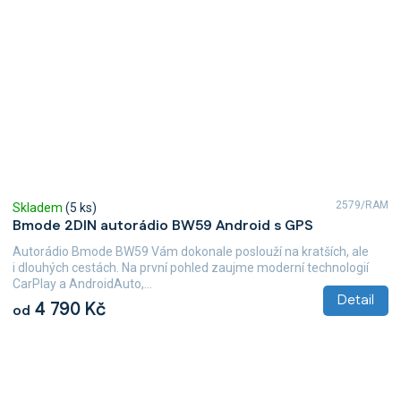
2579/RAM
Skladem
(5 ks)
Bmode 2DIN autorádio BW59 Android s GPS
Autorádio Bmode BW59 Vám dokonale poslouží na kratších, ale
i dlouhých cestách. Na první pohled zaujme moderní technologií
CarPlay a AndroidAuto,...
Detail
4 790 Kč
od