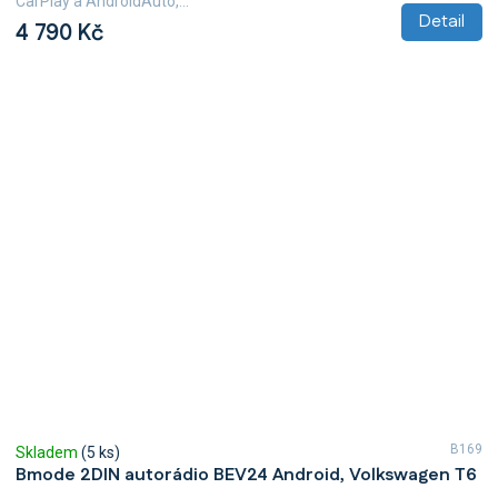
CarPlay a AndroidAuto,...
Detail
4 790 Kč
B169
Skladem
(5 ks)
Bmode 2DIN autorádio BEV24 Android, Volkswagen T6