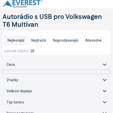
Přejít
na
obsah
Autorádio s USB pro Volkswagen
T6 Multivan
Ř
a
Nejlevnější
Nejdražší
Nejprodávanější
Abecedně
z
e
položek celkem
28
n
í
Cena
p
r
o
Značky
d
u
Velikost displeje
k
t
Typ tuneru
ů