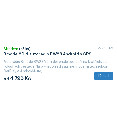
2722/RAM
Skladem
(>5 ks)
Bmode 2DIN autorádio BW28 Android s GPS
Autorádio Bmode BW28 Vám dokonale poslouží na kratších, ale
i dlouhých cestách. Na první pohled zaujme moderní technologií
CarPlay a AndroidAuto,...
Detail
4 790 Kč
od