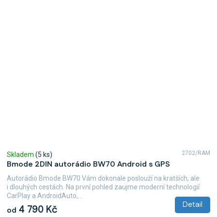
2702/RAM
Skladem
(5 ks)
Bmode 2DIN autorádio BW70 Android s GPS
Autorádio Bmode BW70 Vám dokonale poslouží na kratších, ale
i dlouhých cestách. Na první pohled zaujme moderní technologií
CarPlay a AndroidAuto,...
Detail
4 790 Kč
od