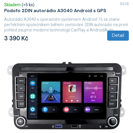
B028
Skladem
(>5 ks)
Podofo 2DIN autorádio A3040 Android s GPS
Autorádio A3040 s operačním systémem Android 15 se stane
perfektním společníkem během cestování. 2DIN autorádio na první
pohled zaujme moderní technologií CarPlay a AndroidAuto,...
Detail
3 390 Kč