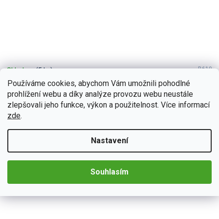
B619
Skladem
(5 ks)
Bmode 2DIN autorádio BW19 Android s GPS
Používáme cookies, abychom Vám umožnili pohodlné
prohlížení webu a díky analýze provozu webu neustále
Autorádio Bmode BW19 Vám dokonale poslouží na kratších, ale
i dlouhých cestách. Na první pohled zaujme moderní technologií
zlepšovali jeho funkce, výkon a použitelnost. Více informací
CarPlay a AndroidAuto,...
zde
.
Detail
4 790 Kč
Nastavení
Souhlasím