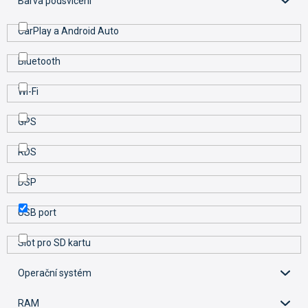
Barva podsvícení
CarPlay a Android Auto
Bluetooth
Wi-Fi
GPS
RDS
DSP
USB port
Slot pro SD kartu
Operační systém
RAM