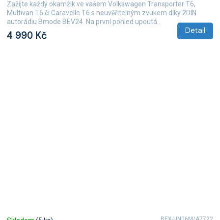
Zažijte každý okamžik ve vašem Volkswagen Transporter T6,
Multivan T6 či Caravelle T6 s neuvěřitelným zvukem díky 2DIN
autorádiu Bmode BEV24. Na první pohled upoutá...
Detail
4 990 Kč
BEX-UN06M/A7722