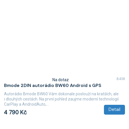
B438
Na dotaz
Průměrné
Bmode 2DIN autorádio BW60 Android s GPS
hodnocení
produktu
Autorádio Bmode BW60 Vám dokonale poslouží na kratších, ale
je
i dlouhých cestách. Na první pohled zaujme moderní technologií
4,7
CarPlay a AndroidAuto,...
z
Detail
4 790 Kč
5
hvězdiček.