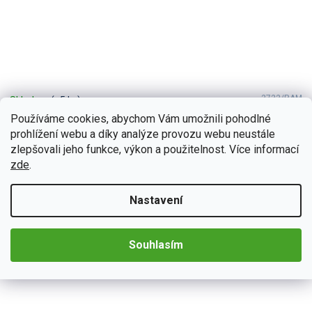
2722/RAM
Skladem
(>5 ks)
Bmode 2DIN autorádio BW28 Android s GPS
Používáme cookies, abychom Vám umožnili pohodlné
prohlížení webu a díky analýze provozu webu neustále
Autorádio Bmode BW28 Vám dokonale poslouží na kratších, ale
i dlouhých cestách. Na první pohled zaujme moderní technologií
zlepšovali jeho funkce, výkon a použitelnost. Více informací
CarPlay a AndroidAuto,...
zde
.
Detail
4 790 Kč
od
Nastavení
Souhlasím