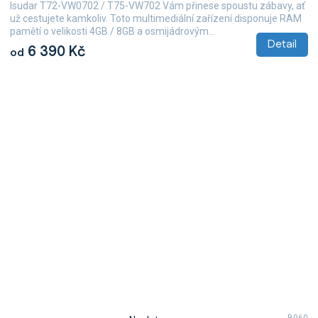
Isudar T72-VW0702 / T75-VW702 Vám přinese spoustu zábavy, ať
už cestujete kamkoliv. Toto multimediální zařízení disponuje RAM
pamětí o velikosti 4GB / 8GB a osmijádrovým...
Detail
6 390 Kč
od