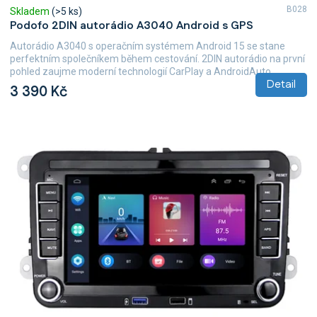
B028
Skladem
(>5 ks)
Podofo 2DIN autorádio A3040 Android s GPS
Autorádio A3040 s operačním systémem Android 15 se stane
perfektním společníkem během cestování. 2DIN autorádio na první
pohled zaujme moderní technologií CarPlay a AndroidAuto,...
Detail
3 390 Kč