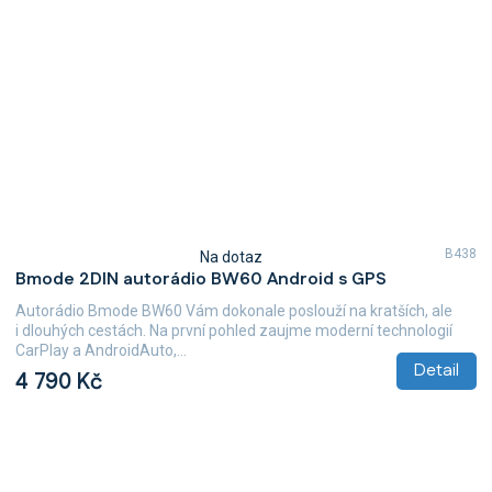
B438
Na dotaz
Průměrné
Bmode 2DIN autorádio BW60 Android s GPS
hodnocení
produktu
Autorádio Bmode BW60 Vám dokonale poslouží na kratších, ale
je
i dlouhých cestách. Na první pohled zaujme moderní technologií
4,7
CarPlay a AndroidAuto,...
z
Detail
4 790 Kč
5
hvězdiček.