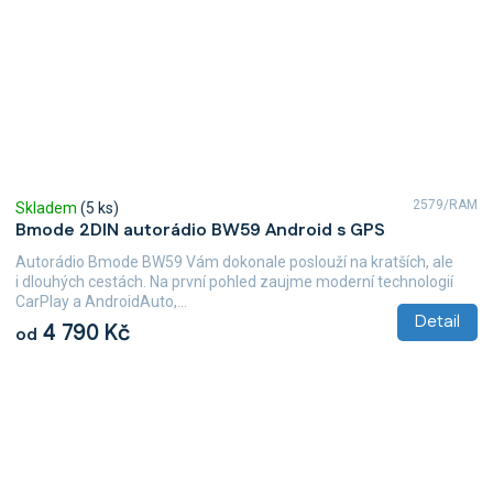
2579/RAM
Skladem
(5 ks)
Bmode 2DIN autorádio BW59 Android s GPS
Autorádio Bmode BW59 Vám dokonale poslouží na kratších, ale
i dlouhých cestách. Na první pohled zaujme moderní technologií
CarPlay a AndroidAuto,...
Detail
4 790 Kč
od