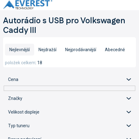
Přejít
na
obsah
Autorádio s USB pro Volkswagen
Caddy III
Ř
a
Nejlevnější
Nejdražší
Nejprodávanější
Abecedně
z
e
položek celkem
18
n
í
Cena
p
r
o
Značky
d
u
Velikost displeje
k
t
Typ tuneru
ů