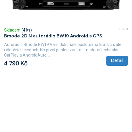
B619
Skladem
(4 ks)
Bmode 2DIN autorádio BW19 Android s GPS
Autorádio Bmode BW19 Vám dokonale poslouží na kratších, ale
i dlouhých cestách. Na první pohled zaujme moderní technologií
CarPlay a AndroidAuto,...
Detail
4 790 Kč