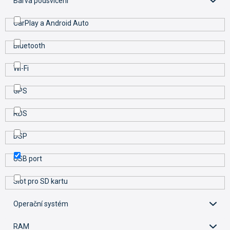
Barva podsvícení
CarPlay a Android Auto
Bluetooth
Wi-Fi
GPS
RDS
DSP
USB port
Slot pro SD kartu
Operační systém
RAM