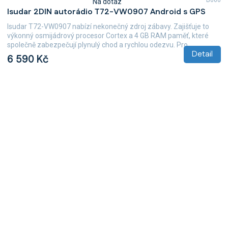
B060
Na dotaz
Průměrné
Isudar 2DIN autorádio T72-VW0907 Android s GPS
hodnocení
produktu
Isudar T72-VW0907 nabízí nekonečný zdroj zábavy. Zajišťuje to
je
výkonný osmijádrový procesor Cortex a 4 GB RAM paměť, které
5,0
společně zabezpečují plynulý chod a rychlou odezvu. Pro...
z
Detail
6 590 Kč
5
hvězdiček.