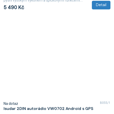
pyšní vysokým výkonem a špičkovými funkcemi....
Detail
5 490 Kč
B055/1
Na dotaz
Isudar 2DIN autorádio VW0702 Android s GPS