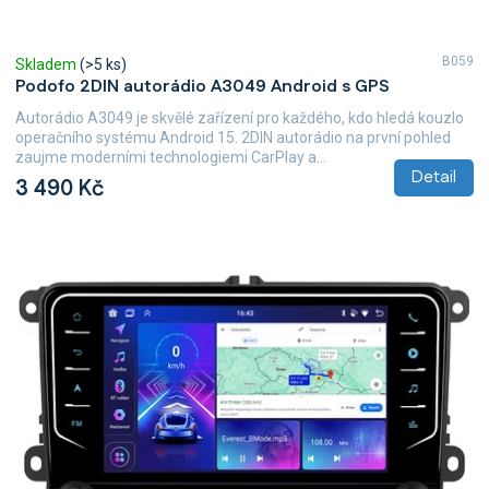
B059
Skladem
(>5 ks)
Podofo 2DIN autorádio A3049 Android s GPS
Autorádio A3049 je skvělé zařízení pro každého, kdo hledá kouzlo
operačního systému Android 15. 2DIN autorádio na první pohled
zaujme moderními technologiemi CarPlay a...
Detail
3 490 Kč