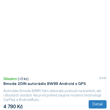
B440
Skladem
(>5 ks)
Bmode 2DIN autorádio BW89 Android s GPS
Autorádio Bmode BW89 Vám dokonale poslouží na kratších, ale
i dlouhých cestách. Na první pohled zaujme moderní technologií
CarPlay a AndroidAuto,...
Detail
4 790 Kč