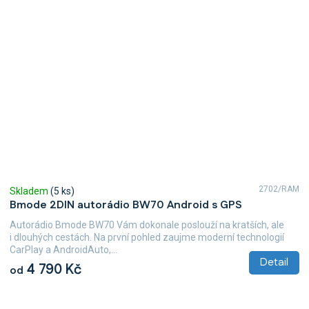
2702/RAM
Skladem
(5 ks)
Bmode 2DIN autorádio BW70 Android s GPS
Autorádio Bmode BW70 Vám dokonale poslouží na kratších, ale
i dlouhých cestách. Na první pohled zaujme moderní technologií
CarPlay a AndroidAuto,...
Detail
4 790 Kč
od