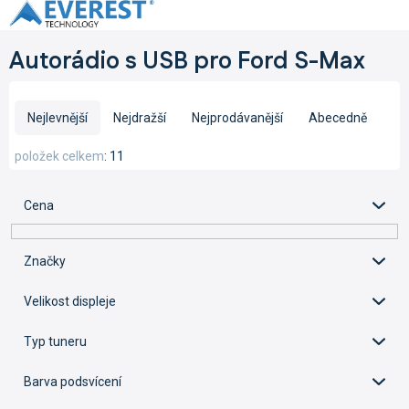
Přejít
na
obsah
Autorádio s USB pro Ford S-Max
Ř
a
Nejlevnější
Nejdražší
Nejprodávanější
Abecedně
z
e
položek celkem
11
n
í
Cena
p
r
o
Značky
d
u
Velikost displeje
k
t
Typ tuneru
ů
Barva podsvícení