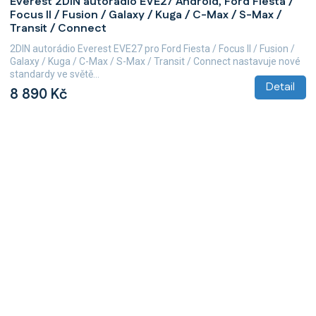
Everest 2DIN autorádio EVE27 Android, Ford Fiesta /
hodnocení
Focus II / Fusion / Galaxy / Kuga / C-Max / S-Max /
produktu
Transit / Connect
je
5,0
2DIN autorádio Everest EVE27 pro Ford Fiesta / Focus II / Fusion /
z
Galaxy / Kuga / C-Max / S-Max / Transit / Connect nastavuje nové
5
standardy ve světě...
hvězdiček.
Detail
8 890 Kč