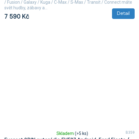
/ Fusion / Galaxy / Kuga / C-Max / S-Max / Transit / Connect máte
5
svět hudby, zábavy a...
hvězdiček.
Detail
7 590 Kč
B359
Skladem
(>5 ks)
Průměrné