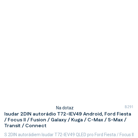
B291
Na dotaz
Průměrné
Isudar 2DIN autorádio T72-IEV49 Android, Ford Fiesta
hodnocení
/ Focus II / Fusion / Galaxy / Kuga / C-Max / S-Max /
produktu
Transit / Connect
je
5,0
S 2DIN autorádiem Isudar T72-IEV49 QLED pro Ford Fiesta / Focus II
z