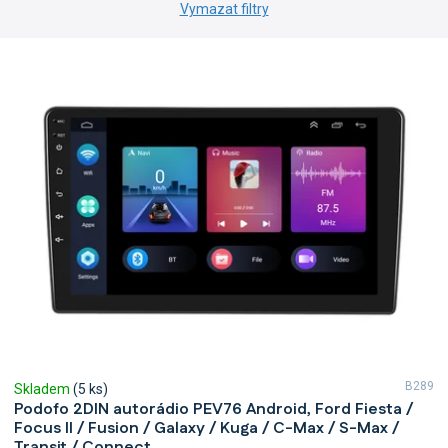
Vymazat filtry
V
ý
p
i
s
p
r
o
d
u
k
t
ů
B289
Skladem
(5 ks)
Podofo 2DIN autorádio PEV76 Android, Ford Fiesta /
Focus II / Fusion / Galaxy / Kuga / C-Max / S-Max /
Transit / Connect