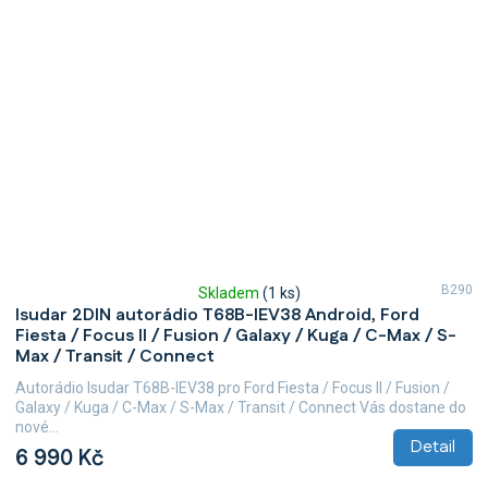
B290
Skladem
(1 ks)
Průměrné
Isudar 2DIN autorádio T68B-IEV38 Android, Ford
hodnocení
Fiesta / Focus II / Fusion / Galaxy / Kuga / C-Max / S-
produktu
Max / Transit / Connect
je
5,0
Autorádio Isudar T68B-IEV38 pro Ford Fiesta / Focus II / Fusion /
z
Galaxy / Kuga / C-Max / S-Max / Transit / Connect Vás dostane do
5
nové...
hvězdiček.
Detail
6 990 Kč