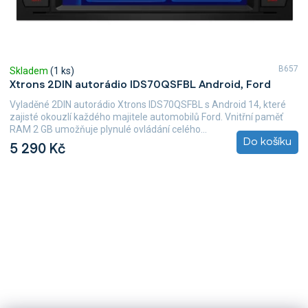
B657
Skladem
(1 ks)
Xtrons 2DIN autorádio IDS70QSFBL Android, Ford
Vyladěné 2DIN autorádio Xtrons IDS70QSFBL s Android 14, které
zajisté okouzlí každého majitele automobilů Ford. Vnitřní paměť
RAM 2 GB umožňuje plynulé ovládání celého...
Do košíku
5 290 Kč