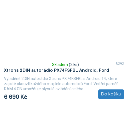
B292
Skladem
(2 ks)
Průměrné
Xtrons 2DIN autorádio PX74FSFBL Android, Ford
hodnocení
produktu
Vyladěné 2DIN autorádio Xtrons PX74FSFBL s Android 14, které
je
zajisté okouzlí každého majitele automobilů Ford. Vnitřní paměť
5,0
RAM 4 GB umožňuje plynulé ovládání celého...
z
Do košíku
6 690 Kč
5
hvězdiček.