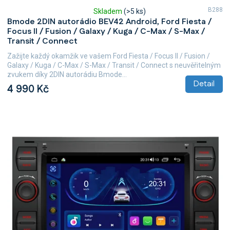
B288
Skladem
(>5 ks)
Průměrné
Bmode 2DIN autorádio BEV42 Android, Ford Fiesta /
hodnocení
Focus II / Fusion / Galaxy / Kuga / C-Max / S-Max /
produktu
Transit / Connect
je
5,0
Zažijte každý okamžik ve vašem Ford Fiesta / Focus II / Fusion /
z
Galaxy / Kuga / C-Max / S-Max / Transit / Connect s neuvěřitelným
5
zvukem díky 2DIN autorádiu Bmode...
hvězdiček.
Detail
4 990 Kč