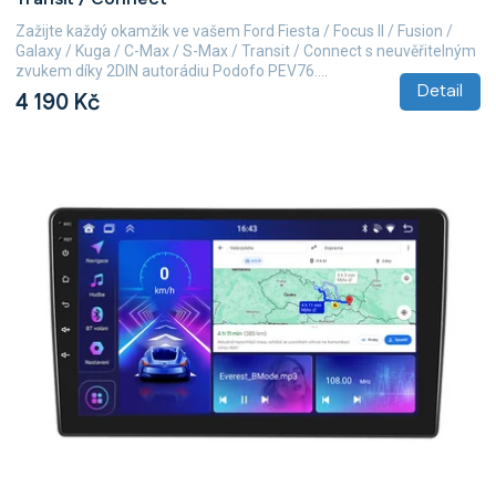
Zažijte každý okamžik ve vašem Ford Fiesta / Focus II / Fusion /
Galaxy / Kuga / C-Max / S-Max / Transit / Connect s neuvěřitelným
zvukem díky 2DIN autorádiu Podofo PEV76....
Detail
4 190 Kč