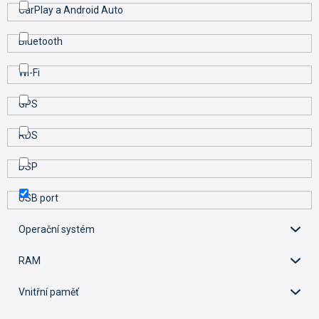
CarPlay a Android Auto
Bluetooth
Wi-Fi
GPS
RDS
DSP
USB port
Operační systém
RAM
Vnitřní paměť