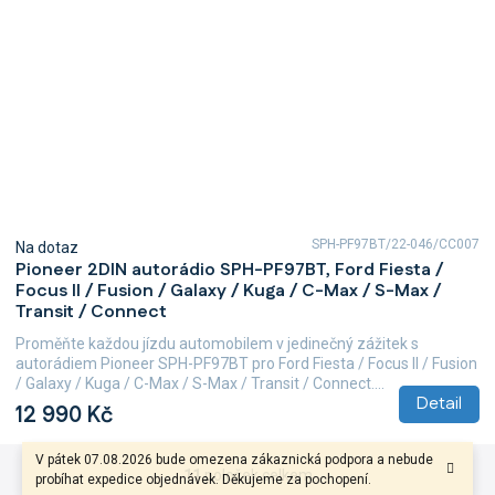
SPH-PF97BT/22-046/CC007
Na dotaz
Pioneer 2DIN autorádio SPH-PF97BT, Ford Fiesta /
Focus II / Fusion / Galaxy / Kuga / C-Max / S-Max /
Transit / Connect
Proměňte každou jízdu automobilem v jedinečný zážitek s
autorádiem Pioneer SPH-PF97BT pro Ford Fiesta / Focus II / Fusion
/ Galaxy / Kuga / C-Max / S-Max / Transit / Connect....
Detail
12 990 Kč
V pátek 07.08.2026 bude omezena zákaznická podpora a nebude
11
položek celkem
O
probíhat expedice objednávek. Děkujeme za pochopení.