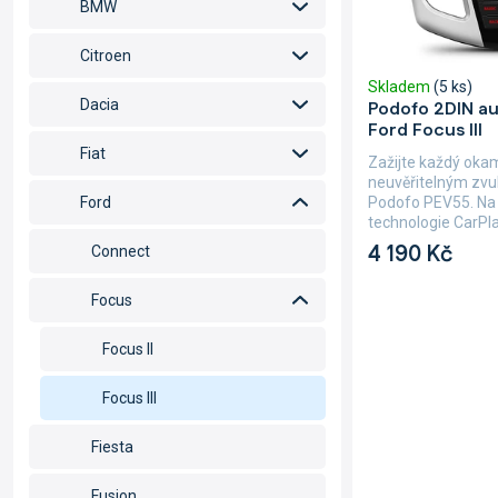
BMW
ů
u
k
Citroen
t
Skladem
(5 ks)
ů
Dacia
Podofo 2DIN au
Ford Focus III
Fiat
Zažijte každý okam
neuvěřitelným zvu
Podofo PEV55. Na 
Ford
technologie CarPla
4 190 Kč
Connect
Focus
Focus II
Focus III
Fiesta
Fusion