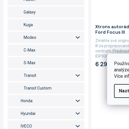
Galaxy
Průměrné
Kuga
Xtrons autorád
hodnocení
Ford Focus III
produktu
Modeo
je
Změňte své originá
5,0
III za propracovan
z
C-Max
centrum. Přednost
5
IDP90FSFB je velká
hvězdiček.
6 290 Kč
S-Max
Použív
analýze
Transit
Více in
Transit Custom
Nast
Honda
Hyundai
IVECO