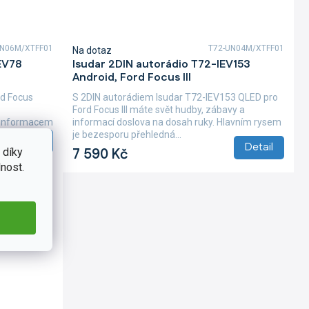
UN06M/XTFF01
T72-UN04M/XTFF01
Na dotaz
EV78
Isudar 2DIN autorádio T72-IEV153
Android, Ford Focus III
rd Focus
S 2DIN autorádiem Isudar T72-IEV153 QLED pro
Ford Focus III máte svět hudby, zábavy a
informacemi. Hlavním...
informací doslova na dosah ruky. Hlavním rysem
je bezesporu přehledná...
Detail
Detail
7 590 Kč
 díky
nost.