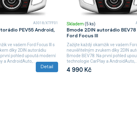
A3018/XTFF01
Skladem
(5 ks)
torádio PEV55 Android,
Bmode 2DIN autorádio BEV78 
Ford Focus III
žik ve vašem Ford Focus III s
Zažijte každý okamžik ve vašem Ford 
kem díky 2DIN autorádiu
neuvěřitelným zvukem díky 2DIN aut
první pohled upoutá moderní
Bmode BEV78. Na první pohled upou
y a AndroidAuto,...
technologie CarPlay a AndroidAuto,..
Detail
4 990 Kč