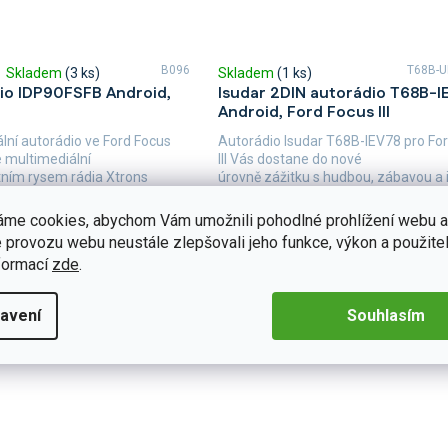
B096
T68B-
Skladem
(3 ks)
Skladem
(1 ks)
io IDP90FSFB Android,
Isudar 2DIN autorádio T68B-I
Android, Ford Focus III
lní autorádio ve Ford Focus
Autorádio Isudar T68B-IEV78 pro Fo
é multimediální
III Vás dostane do nové
ním rysem rádia Xtrons
úrovně zážitku s hudbou, zábavou a 
 a přehledná dotyková...
6 990 Kč
Detail
áme cookies, abychom Vám umožnili pohodlné prohlížení webu a
 provozu webu neustále zlepšovali jeho funkce, výkon a použitel
formací
zde
.
avení
Souhlasím