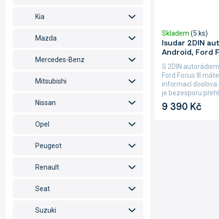
Kia
Skladem
(5 ks)
Mazda
Isudar 2DIN au
Android, Ford F
Mercedes-Benz
S 2DIN autorádiem
Ford Focus III mát
Mitsubishi
informací doslova
je bezesporu přehl
Nissan
9 390 Kč
Opel
Peugeot
Renault
Seat
Suzuki