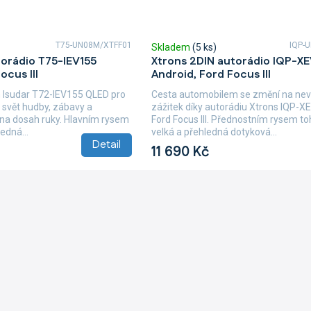
T75-UN08M/XTFF01
IQP-
Skladem
(5 ks)
torádio T75-IEV155
Xtrons 2DIN autorádio IQP-X
ocus III
Android, Ford Focus III
 Isudar T72-IEV155 QLED pro
Cesta automobilem se změní na nev
e svět hudby, zábavy a
zážitek díky autorádiu Xtrons IQP-X
 na dosah ruky. Hlavním rysem
Ford Focus III. Přednostním rysem to
edná...
velká a přehledná dotyková...
Detail
11 690 Kč
O
v
l
á
d
a
c
í
p
r