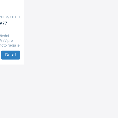
UN08M/XTFF01
EV77
šední
EV77 pro
hoto rádia je
Detail