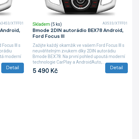
A3453/XTFF01
A3533/XTFF01
Skladem
(5 ks)
Android,
Bmode 2DIN autorádio BEX78 Android,
Ford Focus III
Focus III s
Zažijte každý okamžik ve vašem Ford Focus III s
orádiu
neuvěřitelným zvukem díky 2DIN autorádiu
tá moderní
Bmode BEX78. Na první pohled upoutá moderní
.
technologie CarPlay a AndroidAuto,...
Detail
Detail
5 490 Kč