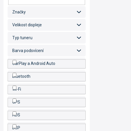
Značky
Velikost displeje
Typ tuneru
Barva podsvícení
CarPlay a Android Auto
Bluetooth
Wi-Fi
GPS
RDS
DSP