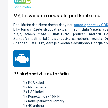
Mějte své auto neustále pod kontrolou
Populárním doplňkem dnešní doby jsou
autodiagnostiky OBD 
Díky tomu můžete sledovat
aktuální jízdní data
Vašeho voz
oleje
,
otáčky motoru
,
tlak turba
,
přetížení motoru
,
tl
Samozřejmostí je také
diagnostika
samotného vozidla.
D
Scanner ELM OBD2
, která je ověřená a dostupná v
Google o
Příslušenství k autorádiu
1 x RCA kabel
1 x GPS anténa
2 x USB kabel
1 x Konektor Kia - 16 PIN
1 x Kabel parkovací kamery
1 x 4G anténa