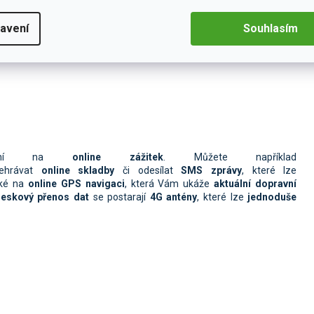
mální přehled během cestování. Rozlišení rádia je
v
HD rozlišení
s
.
Díky velikosti obrazovky se autorádio pyšní větším displejem než
avení
Souhlasím
 pomocí
jemného dotyku
na displej, který je velmi citlivý i při stisknutí
ění na
online zážitek
. Můžete například
ehrávat
online skladby
či odesílat
SMS zprávy
, které lze
ké na
online GPS navigaci
, která Vám ukáže
aktuální dopravní
leskový přenos dat
se postarají
4G antény
, které lze
jednoduše