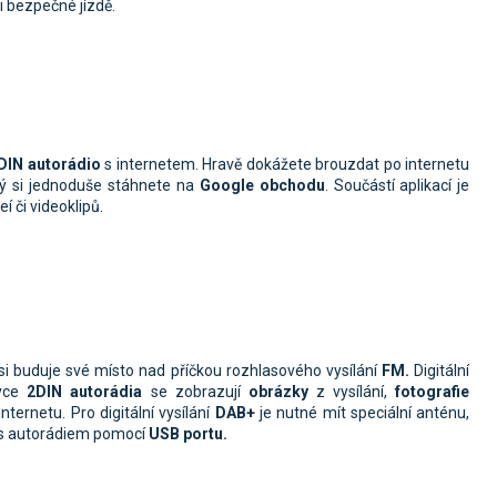
ři bezpečné jízdě.
DIN autorádio
s internetem. Hravě dokážete brouzdat po internetu
erý si jednoduše stáhnete na
Google obchodu
. Součástí aplikací je
í či videoklipů.
 si buduje své místo nad příčkou rozhlasového vysílání
FM.
Digitální
ovce
2DIN autorádi
a
se zobrazují
obrázky
z vysílání,
fotografie
internetu. Pro digitální vysílání
DAB+
je nutné mít speciální anténu,
í s autorádiem pomocí
USB portu.