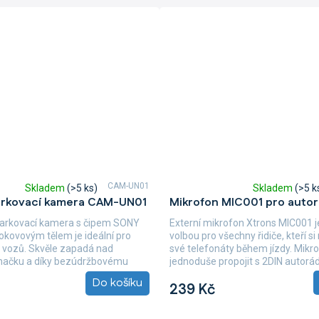
CAM-UN01
Skladem
(>5 ks)
Skladem
(>5 k
Průměrné
arkovací kamera CAM-UN01
Mikrofon MIC001 pro autor
hodnocení
produktu
parkovací kamera s čipem SONY
Externí mikrofon Xtrons MIC001 j
je
okovovým tělem je ideální pro
volbou pro všechny řidiče, kteří si 
5,0
 vozů. Skvěle zapadá nad
své telefonáty během jízdy. Mikro
z
značku a díky bezúdržbovému
jednoduše propojit s 2DIN autorádi
5
Do košíku
hvězdiček.
239 Kč