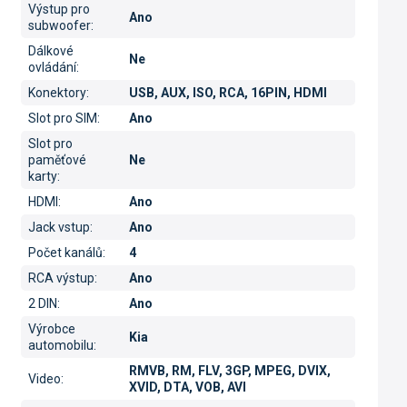
Výstup pro
Ano
subwoofer
:
Dálkové
Ne
ovládání
:
Konektory
:
USB, AUX, ISO, RCA, 16PIN, HDMI
Slot pro SIM
:
Ano
Slot pro
paměťové
Ne
karty
:
HDMI
:
Ano
Jack vstup
:
Ano
Počet kanálů
:
4
RCA výstup
:
Ano
2 DIN
:
Ano
Výrobce
Kia
automobilu
:
RMVB, RM, FLV, 3GP, MPEG, DVIX,
Video
:
XVID, DTA, VOB, AVI