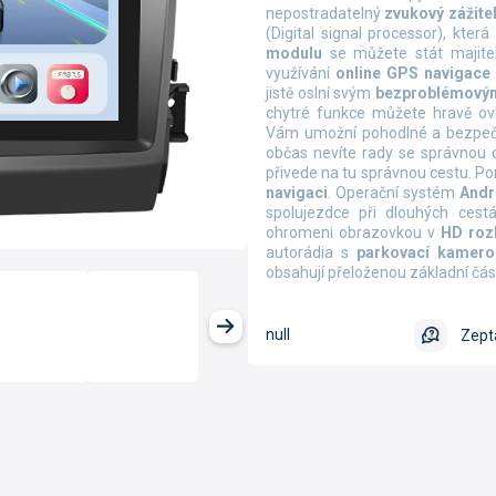
nepostradatelný
zvukový zážite
(Digital signal processor), kt
modulu
se můžete stát majite
využívání
online GPS navigace
jistě oslní svým
bezproblémový
chytré funkce můžete hravě ov
Vám umožní pohodlné a bezp
občas nevíte rady se správnou 
přivede na tu správnou cestu. P
navigaci
. Operační systém
Andr
spolujezdce při dlouhých ces
ohromeni obrazovkou v
HD rozl
autorádia s
parkovací kamero
obsahují přeloženou základní čá
null
Zept