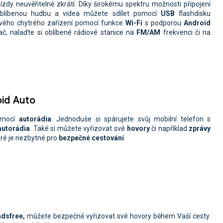
zdy neuvěřitelně zkrátí. Díky širokému spektru možnosti připojení
oblíbenou hudbu a videa můžete sdílet pomocí
USB
flashdisku
svého chytrého zařízení pomocí funkce
Wi-Fi
s podporou
Android
č, nalaďte si oblíbené rádiové stanice na
FM/AM
frekvenci či na
oid Auto
mocí
autorádia
. Jednoduše si spárujete svůj mobilní telefon s
 autorádia
. Také si můžete vyřizovat své
hovory
či například
zprávy
eré je nezbytné pro
bezpečné cestování
.
ndsfree,
můžete
bezpečně vyřizovat své hovory během Vaší cesty.