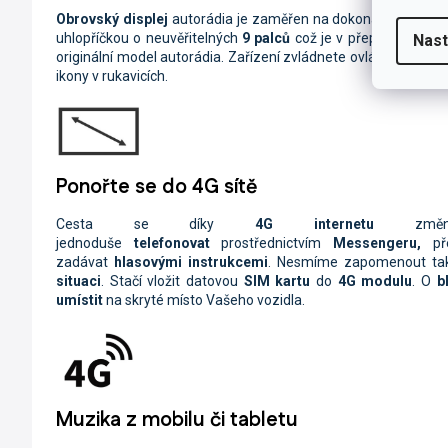
Obrovský displej
autorádia je zaměřen na dokonalost a maxi
uhlopříčkou o neuvěřitelných
9 palců
což je v přepočtu
23 cm
Nast
originální model autorádia. Zařízení zvládnete ovládat hravě
ikony v rukavicích.
Ponořte se do 4G sítě
Cesta se díky
4G internetu
zm
jednoduše
telefonovat
prostřednictvím
Messengeru,
př
zadávat
hlasovými instrukcemi
. Nesmíme zapomenout ta
situaci
. Stačí vložit datovou
SIM kartu
do
4G modulu
. O
b
umístit
na skryté místo Vašeho vozidla.
Muzika z mobilu či tabletu