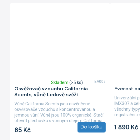
EA009
Skladem
(>5 ks)
Průměrné
Průměrné
Osvěžovač vzduchu California
Everest p
hodnocení
hodnocení
Scents, vůně Ledově svěží
produktu
produktu
Univerzální 
je
je
IMX307 a cel
Vůně California Scents jsou osvědčené
5,0
5,0
všechny typy
osvěžovače vzduchu s koncentrovanou a
z
z
registrační 
jemnou vůní. Vůně jsou 100% organické. Stačí
5
5
designu se...
otevřít plechovku s vonným olejem California
hvězdiček.
hvězdiček.
1 890 Kč
Do košíku
Scents,...
65 Kč