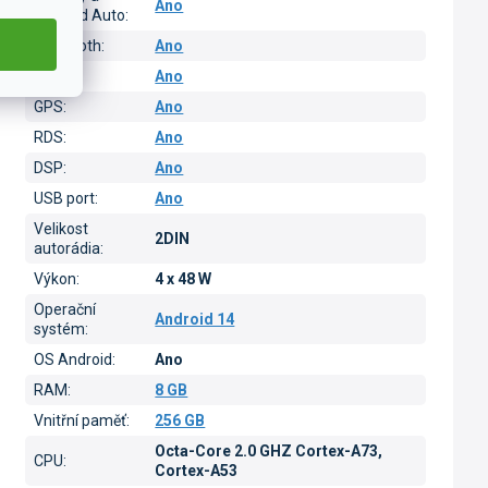
Ano
Android Auto
:
Bluetooth
:
Ano
Wi-Fi
:
Ano
GPS
:
Ano
RDS
:
Ano
DSP
:
Ano
USB port
:
Ano
Velikost
2DIN
autorádia
:
Výkon
:
4 x 48 W
Operační
Android 14
systém
:
OS Android
:
Ano
RAM
:
8 GB
Vnitřní paměť
:
256 GB
Octa-Core 2.0 GHZ Cortex-A73,
CPU
:
Cortex-A53