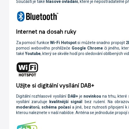
Součástí je také
hlasové ovládání
, které je nepostradatelné p
Internet na dosah ruky
Za pomocí funkce
Wi-Fi
Hotspot
si můžete snadno propojit
2
pomocí webového prohlížeče
Google Chrome
či jiného, kt
také
Youtube
, který se skvěle hodí pro sledování oblíbených vide
Užijte si digitální vysílání DAB+
Digitální rozhlasové vysílání
DAB+
je
novinkou
na trhu, které
vysílání zaručuje
kvalitnější signál
bez rušení. Na obraz
moderátorů
,
schéma počasí
a jiné, bez nutnosti připojení k 
kterou naleznete v naší nabídce. Anténa se jednoduše propoj