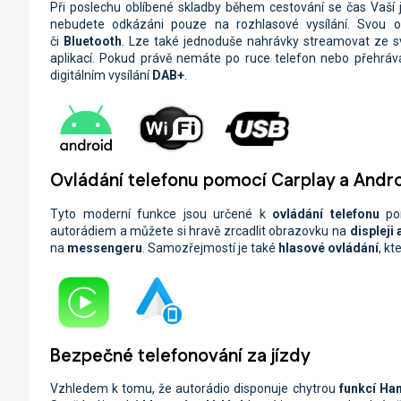
Při poslechu oblíbené skladby během cestování se čas Vaší jí
nebudete odkázáni pouze na rozhlasové vysílání. Svou 
či
Bluetooth
. Lze také jednoduše nahrávky streamovat ze 
aplikací. Pokud právě nemáte po ruce telefon nebo přehráva
digitálním vysílání
DAB+
.
Ovládání telefonu pomocí Carplay a Andr
Tyto moderní funkce jsou určené k
ovládání telefonu
po
autorádiem a můžete si hravě zrcadlit obrazovku na
displeji
na
messengeru
. Samozřejmostí je také
hlasové ovládání
, kt
Bezpečné telefonování za jízdy
Vzhledem k tomu, že autorádio disponuje chytrou
funkcí Ha