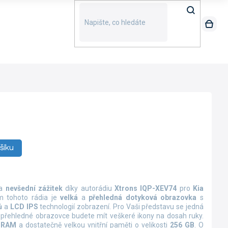
šíku
na
nevšední zážitek
díky autorádiu
Xtrons IQP-XEV74
pro
Kia
m tohoto rádia je
velká
a
přehledná dotyková obrazovka
s
ců
a
LCD IPS
technologií zobrazení. Pro Vaši představu se jedná
y přehledné obrazovce budete mít veškeré ikony na dosah ruky.
 RAM
a dostatečně velkou vnitřní paměti o velikosti
256 GB
. O