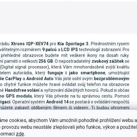
orádiu
Xtrons IQP-XEV74
pro
Kia Sportage 3
. Přednostním rysem
věřitelným rozměrem
9 palců
a
LCD IPS
technologií zobrazení. Pro
y přehledné obrazovce budete mít veškeré ikony na dosah ruky.
ní paměti o velikosti
256 GB
. O nepostradatelný
zvukový zážitek
se
(Digital signal processor), která Vám mnohonásobně zvýší kvalitu
elem autorádia, který
funguje i jako smartphone
, umožňující
le CarPlay
a
Android Auto
Vás jistě oslní svým
bezproblémovým
o chytré funkce můžete hravě ovládat svůj telefon na obrazovce
čné
Handsfree volání
a vyřizování důležitých hovorů. Pokud si občas
ho GPS modulu
, který Vás přivede na tu správnou cestu. Pomocí
igaci
. Operační systém
Android 14
se postará o ovládání nespočtů
h můžete zabavit oblíbeným filmem či videem. Ti budou ohromeni
užít snadné propojení autorádia s
parkovací kamerou
.
Autorádio
ženou základní část systému do
českého jazyka
.
áme cookies, abychom Vám umožnili pohodlné prohlížení webu a
 provozu webu neustále zlepšovali jeho funkce, výkon a použitel
formací
zde
.