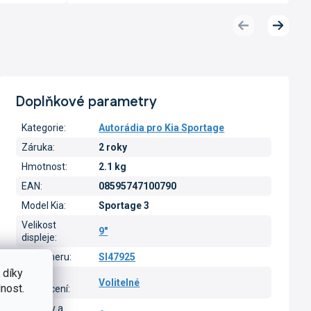
Předchozí
Další
produkt
produk
Doplňkové parametry
Kategorie
:
Autorádia pro Kia Sportage
Záruka
:
2 roky
Hmotnost
:
2.1 kg
EAN
:
08595747100790
Model Kia
:
Sportage 3
Velikost
9"
displeje
:
Typ tuneru
:
SI47925
 díky
Barva
Volitelné
nost.
podsvícení
:
CarPlay a