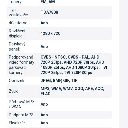
Tunery
:
FM, AM
Typ
TDA7808
zesilovače
:
4G internet
:
Ano
Rozlišení
1280 x 720
displeje
:
Dotykový
Ano
panel
:
Podporované
CVBS - NTSC, CVBS - PAL, AHD
video formáty
720P 25fps, AHD 720P 30fps, AHD
parkovací
1080P 25fps, AHD 1080P 30fps, TVI
kamery
:
720P 25fps, TVI 720P 30fps
Obrázek
:
JPEG, BMP, GIF, TIF
MP3, WMA, WMV, OGG, APE, ACC,
Zvuk
:
FLAC
Přehrává MP3
Ano
/ WMA
:
Podpora MP3
:
Ano
Ekvalizér
:
Ano