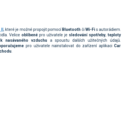
II
, které je možné propojit pomocí
Bluetooth
či
Wi-Fi
s autorádiem.
idla.
Velice
oblíbené
pro uživatele je
sledování spotřeby
,
teploty
ak nasávaného vzduchu
a spoustu dalších užitečných údajů.
oporučujeme
pro uživatele nainstalovat do zařízení aplikaci
Car
bchodu
.