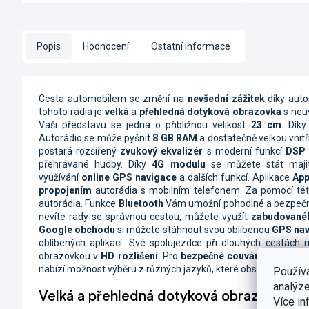
Popis
Hodnocení
Ostatní informace
Cesta automobilem se změní na
nevšední zážitek
díky aut
tohoto rádia je
velká
a
přehledná dotyková obrazovka
s neu
Vaši představu se jedná o přibližnou velikost
23 cm
. Dík
Autorádio se může pyšnit
8 GB RAM
a dostatečně velkou vnitř
postará rozšířený
zvukový ekvalizér
s moderní funkcí
DSP
přehrávané hudby.
Díky
4G modulu
se můžete stát majit
využívání
online GPS navigace
a dalších funkcí.
Aplikace
App
propojením
autorádia s mobilním telefonem. Za pomocí tét
autorádia. Funkce
Bluetooth
Vám umožní pohodlné a bezpe
nevíte rady se správnou cestou, můžete využít
zabudované
Google obchodu
si můžete stáhnout svou oblíbenou
GPS nav
oblíbených aplikací. Své spolujezdce při dlouhých cestác
obrazovkou v
HD rozlišení
. Pro
bezpečné couvání
můžete vy
nabízí možnost výběru z různých jazyků, které obsahují přelo
Použív
analýze
Velká a přehledná dotyková obrazovka
Více in