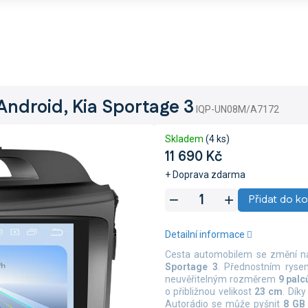
Android, Kia Sportage 3
IQP-UN08M/A7172
Skladem
(4 ks)
11 690 Kč
+ Doprava zdarma
Měrná
Přidat do ko
cena:
Detailní informace
Cesta automobilem se změní 
Sportage 3
. Přednostním ryse
neuvěřitelným rozměrem
9 pal
o přibližnou velikost
23 cm
. Dík
Autorádio se může pyšnit
8 GB