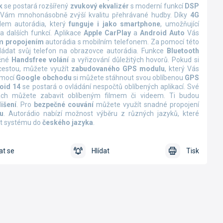
k
se postará rozšířený
zvukový ekvalizér
s moderní funkcí
DSP
erá Vám mnohonásobně zvýší kvalitu přehrávané hudby.
Díky
4G
lem autorádia, který
funguje i jako smartphone
, umožňující
a dalších funkcí.
Aplikace
Apple CarPlay
a
Android Auto
Vás
m propojením
autorádia s mobilním telefonem. Za pomocí této
ládat svůj telefon na obrazovce autorádia. Funkce
Bluetooth
ečné
Handsfree volání
a vyřizování důležitých hovorů. Pokud si
cestou, můžete využít
zabudovaného GPS modulu
, který Vás
omocí
Google obchodu
si můžete stáhnout svou oblíbenou
GPS
oid 14
se postará o ovládání nespočtů oblíbených aplikací. Své
tách můžete zabavit oblíbeným filmem či videem. Ti budou
išení
. Pro
bezpečné couvání
můžete využít snadné propojení
u
.
Autorádio nabízí možnost výběru z různých jazyků, které
st systému do
českého jazyka
.
at se
Hlídat
Tisk