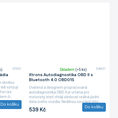
CF001
DA001
s)
Skladem
(>5 ks)
Průměrné
ádia
Xtrons Autodiagnostika OBD II s
hodnocení
Bluetooth 4.0 OBD01S
produktu
e skvělou
je
rádi vyřizují
Ověřená a designem propracovaná
5,0
fon lze
autodiagnostika OBD-II je určena pro
z
em či...
motoristy, kteří chtějí sledovat reálná jízdní
5
data svého vozidla. Nedílnou součástí této
Do košíku
hvězdiček.
Do košíku
propracované...
539 Kč