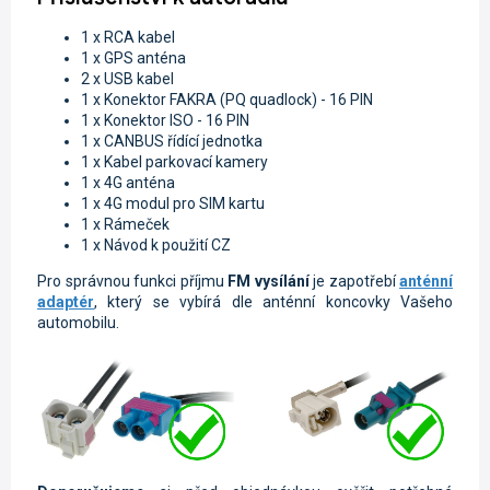
1 x RCA kabel
1 x GPS anténa
2 x USB kabel
1 x Konektor FAKRA (PQ quadlock) - 16 PIN
1 x Konektor ISO - 16 PIN
1 x CANBUS řídící jednotka
1 x Kabel parkovací kamery
1 x 4G anténa
1 x 4G modul pro SIM kartu
1 x Rámeček
1 x Návod k použití CZ
Pro správnou funkci příjmu
FM vysílání
je zapotřebí
anténní
adaptér
, který se vybírá dle anténní koncovky Vašeho
automobilu.