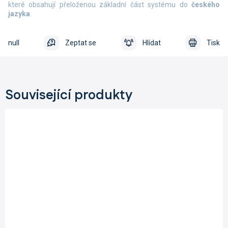
které obsahují přeloženou základní část systému do
českého
jazyka
.
null
Zeptat se
Hlídat
Tisk
Související produkty