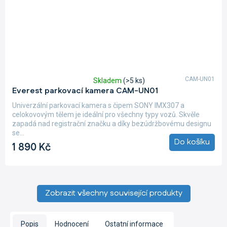
CAM-UN01
Skladem
(>5 ks)
Průměrné
Everest parkovací kamera CAM-UN01
hodnocení
produktu
Univerzální parkovací kamera s čipem SONY IMX307 a
je
celokovovým tělem je ideální pro všechny typy vozů. Skvěle
5,0
zapadá nad registrační značku a díky bezúdržbovému designu
z
se...
5
Do košíku
1 890 Kč
hvězdiček.
Zobrazit všechny související produkty
Popis
Hodnocení
Ostatní informace