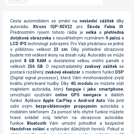
Cesta automobilem se změní na
nevšední zážitek
díky
autorádiu
Xtrons IQP-XEV22
pro
Škoda Fabia III
.
Přednostním rysem tohoto rádia je
velká
a
přehledná
dotyková obrazovka
s neuvěřitelným rozměrem
9 palců
a
LCD IPS
technologií zobrazení. Pro Vaši představu se jedná
o přibližnou velikost
23 cm
. Díky přehledné obrazovce
budete mít veškeré ikony na dosah ruky. Autorádio se může
pyšnit
8 GB RAM
a dostatečně velkou vnitřní paměti o
velikosti
256 GB
. O nepostradatelný
zvukový zážitek
se
postará rozšířený
zvukový ekvalizér
s moderní funkcí
DSP
(Digital signal processor), která Vám mnohonásobně zvýší
kvalitu přehrávané hudby.
Díky
4G modulu
se můžete stát
majitelem autorádia, který
funguje i jako smartphone
,
umožňující využívání
online GPS navigace
a dalších
funkcí.
Aplikace
Apple CarPlay
a
Android Auto
Vás jistě
oslní svým
bezproblémovým propojením
autorádia s
mobilním telefonem. Za pomocí této chytré funkce můžete
hravě ovládat svůj telefon na obrazovce autorádia.
Funkce
Bluetooth
Vám umožní pohodlné a bezpečné
Handsfree volání
a vyřizování důležitých hovorů. Pokud si