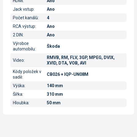
HDMI
:
Ano
Jack vstup
:
Ano
Počet kanálů
:
4
RCA výstup
:
Ano
2 DIN
:
Ano
Výrobce
Škoda
automobilu
:
RMVB, RM, FLV, 3GP, MPEG, DVIX,
Video
:
XVID, DTA, VOB, AVI
Kódy položek v
CB026 + IQP-UN08M
sadě
:
Výška
:
140 mm
Šířka
:
310 mm
Hloubka
:
50 mm