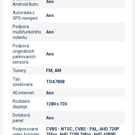
Ano
Android Auto
:
Autorádia s
Ano
GPS navigací
:
Podpora
multifunkčního
Ano
volantu
:
Podpora
originálních
Ano
parkovacích
senzorů
:
Tunery
:
FM, AM
Typ
TDA7808
zesilovače
:
4G internet
:
Ano
Rozlišení
1280 x 720
displeje
:
Dotykový
Ano
panel
:
Podporované
CVBS - NTSC, CVBS - PAL, AHD 720P
video formáty
25fps, AHD 720P 30fps, AHD 1080P