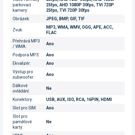
parkovací
25fps, AHD 1080P 30fps, TVI 720P
kamery
:
25fps, TVI 720P 30fps
Obrázek
:
JPEG, BMP, GIF, TIF
MP3, WMA, WMV, OGG, APE, ACC,
Zvuk
:
FLAC
Přehrává MP3
Ano
/ WMA
:
Podpora MP3
:
Ano
Ekvalizér
:
Ano
Výstup pro
Ano
subwoofer
:
Dálkové
Ne
ovládání
:
Konektory
:
USB, AUX, ISO, RCA, 16PIN, HDMI
Slot pro SIM
:
Ano
Slot pro
paměťové
Ne
karty
: