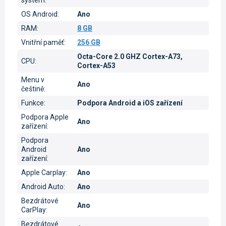
systém
:
OS Android
:
Ano
RAM
:
8 GB
Vnitřní paměť
:
256 GB
Octa-Core 2.0 GHZ Cortex-A73,
CPU
:
Cortex-A53
Menu v
Ano
češtině
:
Funkce
:
Podpora Android a iOS zařízení
Podpora Apple
Ano
zařízení
:
Podpora
Android
Ano
zařízení
:
Apple Carplay
:
Ano
Android Auto
:
Ano
Bezdrátové
Ano
CarPlay
:
Bezdrátové