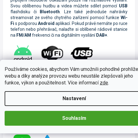
Svou oblíbenou hudbu a videa můžete sdílet pomocí
USB
flashdisku či
Bluetooth
. Lze také jednoduše nahrávky
streamovat ze svého chytrého zařízení pomocí funkce
Wi-
Fi
s podporou
Android
aplikací. Pokud právě nemáte po ruce
telefon nebo přehrávač, nalaďte si oblíbené rádiové stanice
na
FM/AM
frekvenci či na digitálním vysílání
DAB+
.
Používáme cookies, abychom Vám umožnili pohodlné prohlíže
Ovládání telefonu pomocí Carplay a
webu a díky analýze provozu webu neustále zlepšovali jeho
Android Auto
funkce, výkon a použitelnost. Více informací
zde
.
Tyto moderní funkce jsou určené k
ovládání telefonu
pomocí
autorádia
. Jednoduše si spárujete svůj mobilní
Nastavení
telefon s autorádiem a můžete si hravě zrcadlit obrazovku
na
displeji autorádia
. Také si můžete vyřizovat své
hovory
či například
zprávy
na
messengeru
. Samozřejmostí je také
Souhlasím
hlasové ovládání
, které je nezbytné pro
bezpečné
cestování
.