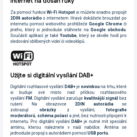
Internet na dosah ruky
Za pomocí funkce
Wi-Fi
Hotspot
si můžete snadno propojit
2DIN autorádio
s internetem. Hravě dokážete brouzdat po
internetu pomocí webového prohlížeče
Google Chrome
či
jiného, který si jednoduše stáhnete na
Google obchodu
.
Součástí aplikací je také
Youtube
, který se skvěle hodí pro
sledování oblíbených videí či videoklipů.
Užijte si digitální vysílání DAB+
Digitální rozhlasové vysílání
DAB+
je
novinkou
na trhu, které
si buduje své místo nad příčkou rozhlasového
vysílání
FM.
Digitální vysílání zaručuje
kvalitnější signál
bez
rušení. Na obrazovce
2DIN autorádi
a
se
zobrazují
obrázky
z vysílání,
fotografie
moderátorů
,
schéma počasí
a jiné, bez nutnosti připojení k
internetu. Pro digitální vysílání
DAB+
je nutné mít speciální
anténu, kterou naleznete v naší nabídce. Anténa se
jednoduše propojí s autorádiem pomocí
USB portu.