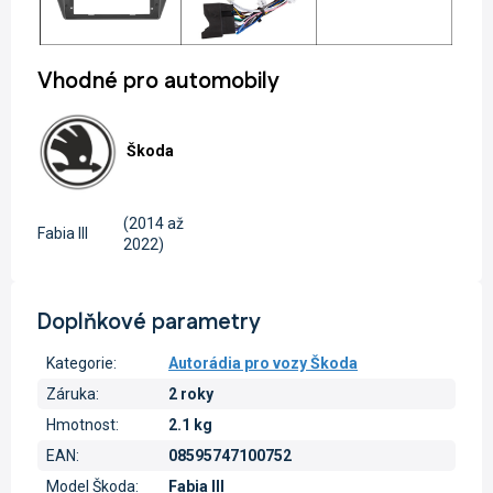
Vhodné pro automobily
Škoda
(2014 až
Fabia III
2022)
Doplňkové parametry
Kategorie
:
Autorádia pro vozy Škoda
Záruka
:
2 roky
Hmotnost
:
2.1 kg
EAN
:
08595747100752
Model Škoda
:
Fabia III