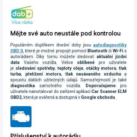
Mějte své auto neustále pod kontrolou
Populárním doplňkem dnešní doby jsou
autodiagnostiky
OBD II
, které je možné propojit pomocí
Bluetooth
či
Wi-Fi
s
autorádiem. Díky tomu můžete sledovat
aktuální jízdní
data
Vašeho vozidla.
Velice
oblíbené
pro uživatele
je
sledování spotřeby
,
teploty oleje
,
otáčky motoru
,
tlak
turba
,
přetížení motoru
,
tlak nasávaného vzduchu
a
spoustu dalších užitečných údajů. Samozřejmostí je také
diagnostika
samotného vozidla.
Doporučujeme
pro
uživatele nainstalovat do zařízení aplikaci
Car Scanner ELM
OBD2
, která je ověřená a dostupná v
Google obchodu
.
Příslušenství k autorádiu