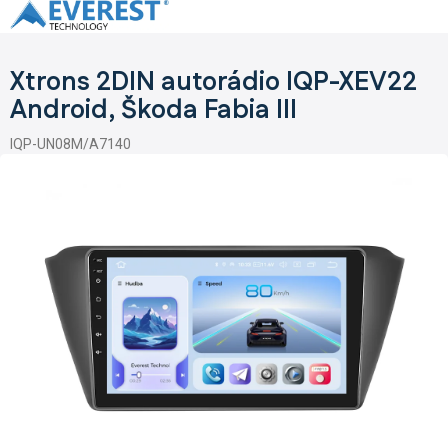
Přejít
na
obsah
Xtrons 2DIN autorádio IQP-XEV22
Android, Škoda Fabia III
IQP-UN08M/A7140