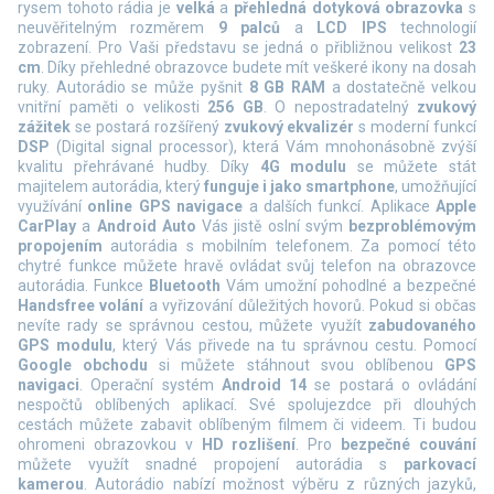
rysem tohoto rádia je
velká
a
přehledná dotyková obrazovka
s
neuvěřitelným rozměrem
9 palců
a
LCD IPS
technologií
zobrazení. Pro Vaši představu se jedná o přibližnou velikost
23
cm
. Díky přehledné obrazovce budete mít veškeré ikony na dosah
ruky. Autorádio se může pyšnit
8 GB RAM
a dostatečně velkou
vnitřní paměti o velikosti
256 GB
. O nepostradatelný
zvukový
zážitek
se postará rozšířený
zvukový ekvalizér
s moderní funkcí
DSP
(Digital signal processor), která Vám mnohonásobně zvýší
kvalitu přehrávané hudby.
Díky
4G modulu
se můžete stát
majitelem autorádia, který
funguje i jako smartphone
, umožňující
využívání
online GPS navigace
a dalších funkcí.
Aplikace
Apple
CarPlay
a
Android Auto
Vás jistě oslní svým
bezproblémovým
propojením
autorádia s mobilním telefonem. Za pomocí této
chytré funkce můžete hravě ovládat svůj telefon na obrazovce
autorádia. Funkce
Bluetooth
Vám umožní pohodlné a bezpečné
Handsfree volání
a vyřizování důležitých hovorů. Pokud si občas
nevíte rady se správnou cestou, můžete využít
zabudovaného
GPS modulu
, který Vás přivede na tu správnou cestu. Pomocí
Google obchodu
si můžete stáhnout svou oblíbenou
GPS
navigaci
. Operační systém
Android 14
se postará o ovládání
nespočtů oblíbených aplikací. Své spolujezdce při dlouhých
cestách můžete zabavit oblíbeným filmem či videem. Ti budou
ohromeni obrazovkou v
HD rozlišení
. Pro
bezpečné couvání
můžete využít snadné propojení autorádia s
parkovací
kamerou
.
Autorádio nabízí možnost výběru z různých jazyků,