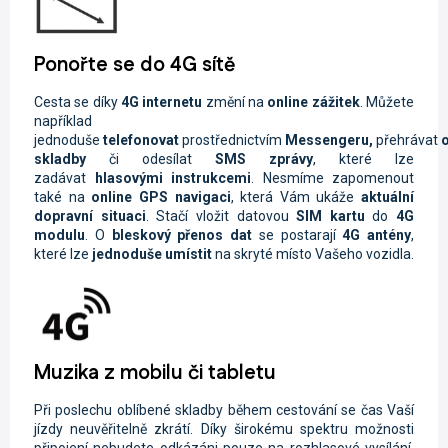
Ponořte se do 4G sítě
Cesta se díky
4G internetu
změní na
online zážitek
. Můžete
například
jednoduše
telefonovat
prostřednictvím
Messengeru,
přehrávat
o
skladby
či odesílat
SMS zprávy
, které lze
zadávat
hlasovými instrukcemi
. Nesmíme zapomenout
také na
online GPS navigaci
, která Vám ukáže
aktuální
dopravní situaci
. Stačí vložit datovou
SIM kartu
do
4G
modulu
. O
bleskový přenos dat
se postarají
4G antény
,
které lze
jednoduše umístit
na skryté místo Vašeho vozidla.
Muzika z mobilu či tabletu
Při poslechu oblíbené skladby během cestování se čas Vaší
jízdy neuvěřitelně zkrátí. Díky širokému spektru možnosti
připojení nebudete odkázáni pouze na rozhlasové vysílání.