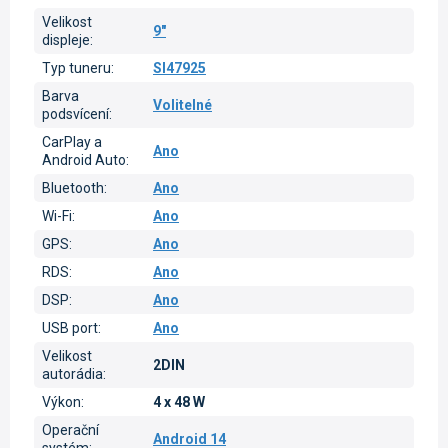
Velikost
9"
displeje
:
Typ tuneru
:
SI47925
Barva
Volitelné
podsvícení
:
CarPlay a
Ano
Android Auto
:
Bluetooth
:
Ano
Wi-Fi
:
Ano
GPS
:
Ano
RDS
:
Ano
DSP
:
Ano
USB port
:
Ano
Velikost
2DIN
autorádia
:
Výkon
:
4 x 48 W
Operační
Android 14