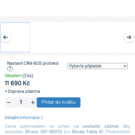
Nastavit CAN-BUS protokol
?
Skladem
(2 ks)
11 690 Kč
+ Doprava zdarma
Měrná
Přidat do košíku
cena:
Detailní informace
Cesta automobilem se změní na
nevšední zážitek
díky
autorádiu
Xtrons IQP-XEV22
pro
Škoda Fabia III
. Přednostním