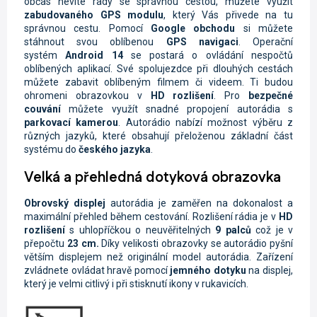
občas nevíte rady se správnou cestou, můžete využít
zabudovaného GPS modulu
, který Vás přivede na tu
správnou cestu. Pomocí
Google obchodu
si můžete
stáhnout svou oblíbenou
GPS navigaci
. Operační
systém
Android 14
se postará o ovládání nespočtů
oblíbených aplikací. Své spolujezdce při dlouhých cestách
můžete zabavit oblíbeným filmem či videem. Ti budou
ohromeni obrazovkou v
HD rozlišení
. Pro
bezpečné
couvání
můžete využít snadné propojení autorádia s
parkovací kamerou
.
Autorádio nabízí možnost výběru z
různých jazyků, které obsahují přeloženou základní část
systému do
českého jazyka
.
Velká a přehledná dotyková obrazovka
Obrovský displej
autorádia je zaměřen na dokonalost a
maximální přehled během cestování. Rozlišení rádia je
v
HD
rozlišení
s uhlopříčkou o neuvěřitelných
9 palců
což je v
přepočtu
23 cm.
Díky velikosti obrazovky se autorádio pyšní
větším displejem než originální model autorádia. Zařízení
zvládnete ovládat hravě pomocí
jemného dotyku
na displej,
který je velmi citlivý i při stisknutí ikony v rukavicích.