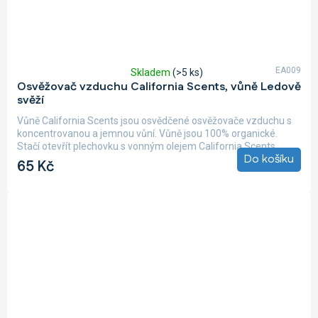
EA009
Skladem
(>5 ks)
Průměrné
Osvěžovač vzduchu California Scents, vůně Ledově
hodnocení
svěží
produktu
je
Vůně California Scents jsou osvědčené osvěžovače vzduchu s
5,0
koncentrovanou a jemnou vůní. Vůně jsou 100% organické.
z
Stačí otevřít plechovku s vonným olejem California Scents,...
5
Do košíku
65 Kč
hvězdiček.