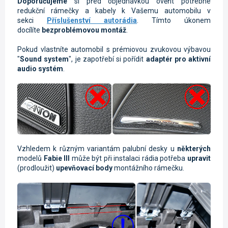
Doporučujeme
si před objednávkou ověřit potřebné
redukční rámečky a kabely k Vašemu automobilu v
sekci
Příslušenství autorádia
. Tímto úkonem
docílíte
bezproblémovou montáž
.
Pokud vlastníte automobil s prémiovou zvukovou výbavou
"
Sound system
", je zapotřebí si pořídit
adaptér pro aktivní
audio systém
.
Vzhledem k různým variantám palubní desky u
některých
modelů
Fabie III
může být při instalaci rádia potřeba
upravit
(prodloužit)
upevňovací body
montážního rámečku.