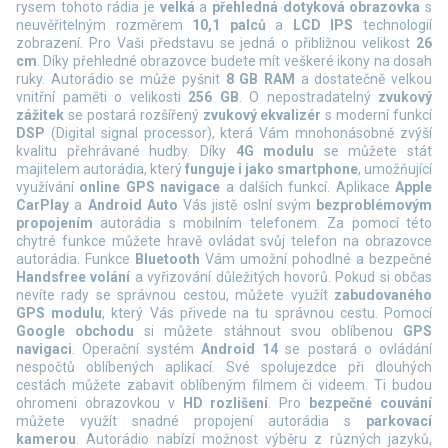
rysem tohoto rádia je
velká
a
přehledná dotyková obrazovka
s
neuvěřitelným rozměrem
10,1 palců
a
LCD IPS
technologií
zobrazení. Pro Vaši představu se jedná o přibližnou velikost
26
cm
. Díky přehledné obrazovce budete mít veškeré ikony na dosah
ruky. Autorádio se může pyšnit
8 GB RAM
a dostatečně velkou
vnitřní paměti o velikosti
256 GB
. O nepostradatelný
zvukový
zážitek
se postará rozšířený
zvukový ekvalizér
s moderní funkcí
DSP
(Digital signal processor), která Vám mnohonásobně zvýší
kvalitu přehrávané hudby.
Díky
4G modulu
se můžete stát
majitelem autorádia, který
funguje i jako smartphone
, umožňující
využívání
online GPS navigace
a dalších funkcí.
Aplikace
Apple
CarPlay
a
Android Auto
Vás jistě oslní svým
bezproblémovým
propojením
autorádia s mobilním telefonem. Za pomocí této
chytré funkce můžete hravě ovládat svůj telefon na obrazovce
autorádia. Funkce
Bluetooth
Vám umožní pohodlné a bezpečné
Handsfree volání
a vyřizování důležitých hovorů. Pokud si občas
nevíte rady se správnou cestou, můžete využít
zabudovaného
GPS modulu
, který Vás přivede na tu správnou cestu. Pomocí
Google obchodu
si můžete stáhnout svou oblíbenou
GPS
navigaci
. Operační systém
Android 14
se postará o ovládání
nespočtů oblíbených aplikací. Své spolujezdce při dlouhých
cestách můžete zabavit oblíbeným filmem či videem. Ti budou
ohromeni obrazovkou v
HD rozlišení
. Pro
bezpečné couvání
můžete využít snadné propojení autorádia s
parkovací
kamerou
.
Autorádio nabízí možnost výběru z různých jazyků,