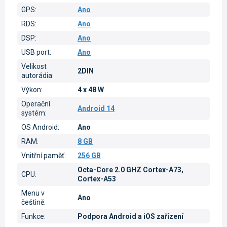
GPS
:
Ano
RDS
:
Ano
DSP
:
Ano
USB port
:
Ano
Velikost
2DIN
autorádia
:
Výkon
:
4 x 48 W
Operační
Android 14
systém
:
OS Android
:
Ano
RAM
:
8 GB
Vnitřní paměť
:
256 GB
Octa-Core 2.0 GHZ Cortex-A73,
CPU
:
Cortex-A53
Menu v
Ano
češtině
:
Funkce
:
Podpora Android a iOS zařízení