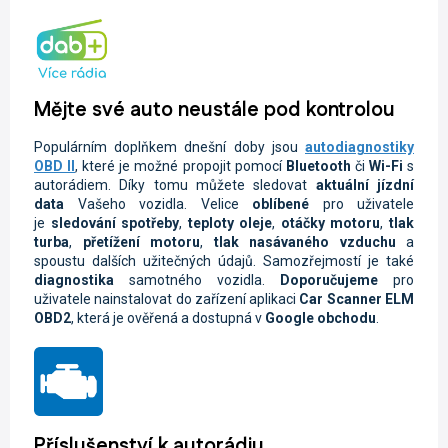
Mějte své auto neustále pod kontrolou
Populárním doplňkem dnešní doby jsou
autodiagnostiky
OBD II
, které je možné propojit pomocí
Bluetooth
či
Wi-Fi
s
autorádiem. Díky tomu můžete sledovat
aktuální jízdní
data
Vašeho vozidla.
Velice
oblíbené
pro uživatele
je
sledování spotřeby
,
teploty oleje
,
otáčky motoru
,
tlak
turba
,
přetížení motoru
,
tlak nasávaného vzduchu
a
spoustu dalších užitečných údajů. Samozřejmostí je také
diagnostika
samotného vozidla.
Doporučujeme
pro
uživatele nainstalovat do zařízení aplikaci
Car Scanner ELM
OBD2
, která je ověřená a dostupná v
Google obchodu
.
Příslušenství k autorádiu