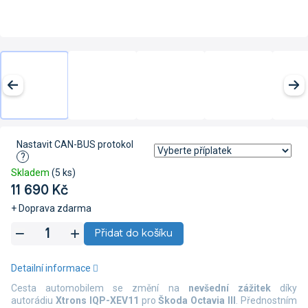
Nastavit CAN-BUS protokol
?
Skladem
(5 ks)
11 690 Kč
+ Doprava zdarma
Měrná
Přidat do košíku
cena:
Detailní informace
Cesta automobilem se změní na
nevšední zážitek
díky
autorádiu
Xtrons IQP-XEV11
pro
Škoda Octavia III
. Přednostním