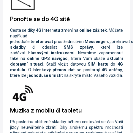
Ponořte se do 4G sítě
Cesta se díky
4G internetu
změní na
online zážitek
. Můžete
například
jednoduše
telefonovat
prostřednictvím
Messengeru,
přehrávat
o
skladby
či odesílat
SMS zprávy
, které lze
zadávat
hlasovými instrukcemi
. Nesmíme zapomenout
také na
online GPS navigaci
, která Vám ukáže
aktuální
dopravní situaci
. Stačí vložit datovou
SIM kartu
do
4G
modulu
. O
bleskový přenos dat
se postarají
4G antény
,
které lze
jednoduše umístit
na skryté místo Vašeho vozidla.
Muzika z mobilu či tabletu
Při poslechu oblíbené skladby během cestování se čas Vaší
jízdy neuvěřitelně zkrátí. Díky širokému spektru možnosti
připojení nebudete odkázáni pouze na rozhlasové vysílání.