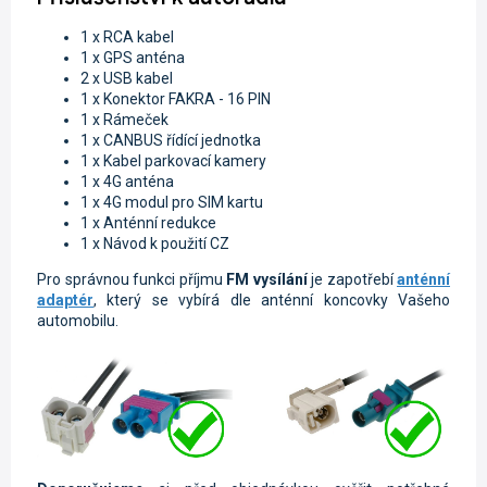
1 x RCA kabel
1 x GPS anténa
2 x USB kabel
1 x Konektor FAKRA - 16 PIN
1 x Rámeček
1 x CANBUS řídící jednotka
1 x Kabel parkovací kamery
1 x 4G anténa
1 x 4G modul pro SIM kartu
1 x Anténní redukce
1 x Návod k použití CZ
Pro správnou funkci příjmu
FM vysílání
je zapotřebí
anténní
adaptér
, který se vybírá dle anténní koncovky Vašeho
automobilu.