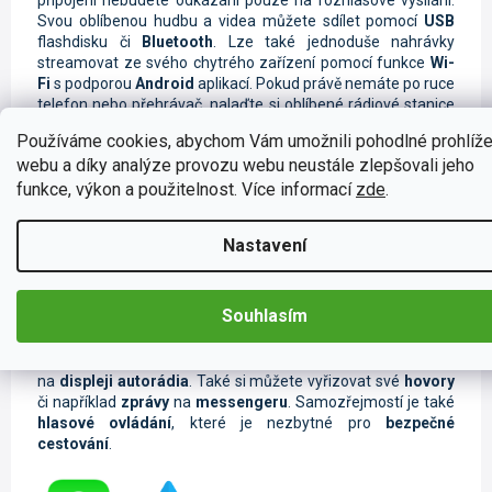
Svou oblíbenou hudbu a videa můžete sdílet pomocí
USB
flashdisku či
Bluetooth
. Lze také jednoduše nahrávky
streamovat ze svého chytrého zařízení pomocí funkce
Wi-
Fi
s podporou
Android
aplikací. Pokud právě nemáte po ruce
telefon nebo přehrávač, nalaďte si oblíbené rádiové stanice
na
FM/AM
frekvenci či na digitálním vysílání
DAB+
.
Používáme cookies, abychom Vám umožnili pohodlné prohlíže
webu a díky analýze provozu webu neustále zlepšovali jeho
funkce, výkon a použitelnost. Více informací
zde
.
Nastavení
Ovládání telefonu pomocí Carplay a
Android Auto
Souhlasím
Tyto moderní funkce jsou určené k
ovládání telefonu
pomocí
autorádia
. Jednoduše si spárujete svůj mobilní
telefon s autorádiem a můžete si hravě zrcadlit obrazovku
na
displeji autorádia
. Také si můžete vyřizovat své
hovory
či například
zprávy
na
messengeru
. Samozřejmostí je také
hlasové ovládání
, které je nezbytné pro
bezpečné
cestování
.