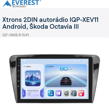
Přejít
na
obsah
Xtrons 2DIN autorádio IQP-XEV11
Android, Škoda Octavia III
IQP-UN08/A7649