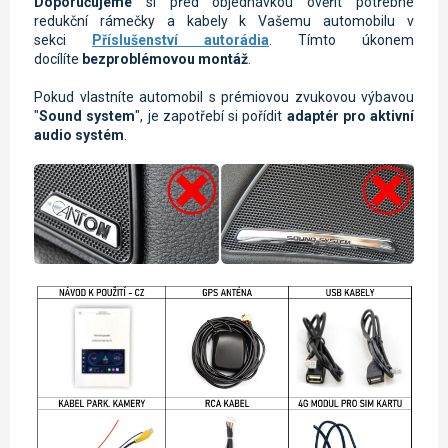
Doporučujeme
si před objednávkou ověřit potřebné
redukční rámečky a kabely k Vašemu automobilu v
sekci
Příslušenství autorádia
. Tímto úkonem
docílíte
bezproblémovou montáž
.
Pokud vlastníte automobil s prémiovou zvukovou výbavou
"
Sound system
", je zapotřebí si pořídit
adaptér pro aktivní
audio systém
.