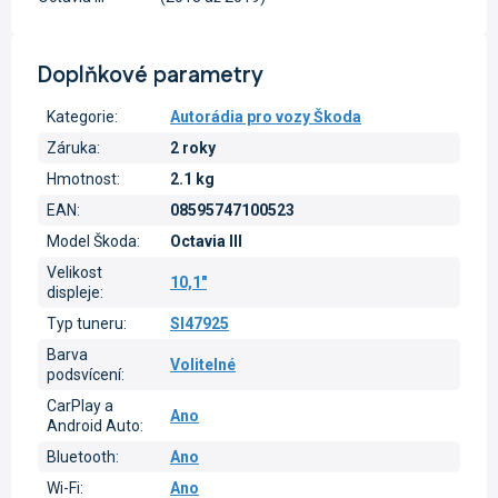
Doplňkové parametry
Kategorie
:
Autorádia pro vozy Škoda
Záruka
:
2 roky
Hmotnost
:
2.1 kg
EAN
:
08595747100523
Model Škoda
:
Octavia III
Velikost
10,1"
displeje
:
Typ tuneru
:
SI47925
Barva
Volitelné
podsvícení
:
CarPlay a
Ano
Android Auto
:
Bluetooth
:
Ano
Wi-Fi
:
Ano