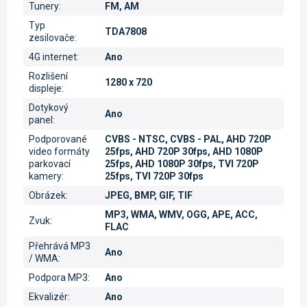
Tunery
:
FM, AM
Typ
TDA7808
zesilovače
:
4G internet
:
Ano
Rozlišení
1280 x 720
displeje
:
Dotykový
Ano
panel
:
Podporované
CVBS - NTSC, CVBS - PAL, AHD 720P
video formáty
25fps, AHD 720P 30fps, AHD 1080P
parkovací
25fps, AHD 1080P 30fps, TVI 720P
kamery
:
25fps, TVI 720P 30fps
Obrázek
:
JPEG, BMP, GIF, TIF
MP3, WMA, WMV, OGG, APE, ACC,
Zvuk
:
FLAC
Přehrává MP3
Ano
/ WMA
:
Podpora MP3
:
Ano
Ekvalizér
:
Ano