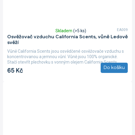
EA009
Skladem
(>5 ks)
Průměrné
Osvěžovač vzduchu California Scents, vůně Ledově
hodnocení
svěží
produktu
je
Vůně California Scents jsou osvědčené osvěžovače vzduchu s
5,0
koncentrovanou a jemnou vůní. Vůně jsou 100% organické.
z
Stačí otevřít plechovku s vonným olejem California Scents,...
5
Do košíku
65 Kč
hvězdiček.