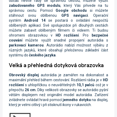
občas nevíte rady se správnou cestou, můžete využít
zabudovaného GPS modulu
, který Vás přivede na tu
správnou cestu. Pomocí
Google obchodu
si můžete
stáhnout svou oblíbenou
GPS navigaci
. Operační
systém
Android 14
se postará o ovládání nespočtů
oblíbených aplikací. Své spolujezdce při dlouhých cestách
můžete zabavit oblíbeným filmem či videem. Ti budou
ohromeni obrazovkou v
HD rozlišení
. Pro
bezpečné
couvání
můžete využít snadné propojení autorádia s
parkovací kamerou
.
Autorádio nabízí možnost výběru z
různých jazyků, které obsahují přeloženou základní část
systému do
českého jazyka
.
Velká a přehledná dotyková obrazovka
Obrovský displej
autorádia je zaměřen na dokonalost a
maximální přehled během cestování. Rozlišení rádia je
v
HD
rozlišení
s uhlopříčkou o neuvěřitelných
10,1 palců
což je v
přepočtu
26 cm.
Díky velikosti obrazovky se autorádio pyšní
větším displejem než originální model autorádia. Zařízení
zvládnete ovládat hravě pomocí
jemného dotyku
na displej,
který je velmi citlivý i při stisknutí ikony v rukavicích.