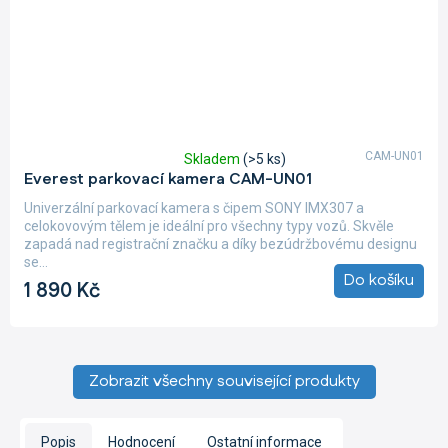
CAM-UN01
Skladem
(>5 ks)
Průměrné
Everest parkovací kamera CAM-UN01
hodnocení
produktu
Univerzální parkovací kamera s čipem SONY IMX307 a
je
celokovovým tělem je ideální pro všechny typy vozů. Skvěle
5,0
zapadá nad registrační značku a díky bezúdržbovému designu
z
se...
5
Do košíku
1 890 Kč
hvězdiček.
Zobrazit všechny související produkty
Popis
Hodnocení
Ostatní informace