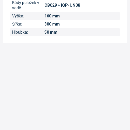
Kódy položek v
CB029 + IQP-UN08
sadě
:
Výška
:
160 mm
Šířka
:
300 mm
Hloubka
:
50 mm