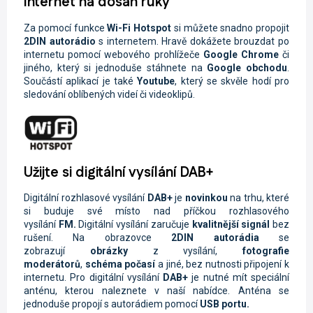
Internet na dosah ruky
Za pomocí funkce
Wi-Fi
Hotspot
si můžete snadno propojit
2DIN autorádio
s internetem. Hravě dokážete brouzdat po
internetu pomocí webového prohlížeče
Google Chrome
či
jiného, který si jednoduše stáhnete na
Google obchodu
.
Součástí aplikací je také
Youtube
, který se skvěle hodí pro
sledování oblíbených videí či videoklipů.
Užijte si digitální vysílání DAB+
Digitální rozhlasové vysílání
DAB+
je
novinkou
na trhu, které
si buduje své místo nad příčkou rozhlasového
vysílání
FM.
Digitální vysílání zaručuje
kvalitnější signál
bez
rušení. Na obrazovce
2DIN autorádi
a
se
zobrazují
obrázky
z vysílání,
fotografie
moderátorů
,
schéma počasí
a jiné, bez nutnosti připojení k
internetu. Pro digitální vysílání
DAB+
je nutné mít speciální
anténu, kterou naleznete v naší nabídce. Anténa se
jednoduše propojí s autorádiem pomocí
USB portu.