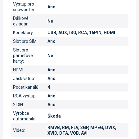
Výstup pro
Ano
subwoofer
:
Dálkové
Ne
ovládání
:
Konektory
:
USB, AUX, ISO, RCA, 16PIN, HDMI
Slot pro SIM
:
Ano
Slot pro
paměťové
Ne
karty
:
HDMI
:
Ano
Jack vstup
:
Ano
Počet kanálů
:
4
RCA výstup
:
Ano
2 DIN
:
Ano
Výrobce
Škoda
automobilu
:
RMVB, RM, FLV, 3GP, MPEG, DVIX,
Video
:
XVID, DTA, VOB, AVI