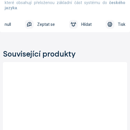
které obsahují přeloženou základní část systému do
českého
jazyka
.
null
Zeptat se
Hlídat
Tisk
Související produkty