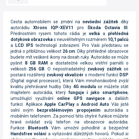
Cesta automobilem se změní na
nevšední zážitek
díky
autorádiu
Xtrons IQP-XEV11
pro
Škoda Octavia III
.
Přednostním rysem tohoto rádia je
velká
a
přehledná
dotyková obrazovka
s neuvěřitelným rozměrem
10,1 palců
a
LCD IPS
technologií zobrazení. Pro Vaši představu se
jedná o přibližnou velikost
26 cm
. Díky přehledné obrazovce
budete mít veškeré ikony na dosah ruky. Autorádio se může
pyšnit
8 GB RAM
a dostatečně velkou vnitřní paměti o
velikosti
256 GB
. O nepostradatelný
zvukový zážitek
se
postará rozšířený
zvukový ekvalizér
s moderní funkcí
DSP
(Digital signal processor), která Vám mnohonásobně zvýší
kvalitu přehrávané hudby.
Díky
4G modulu
se můžete stát
majitelem autorádia, který
funguje i jako smartphone
,
umožňující využívání
online GPS navigace
a dalších
funkcí.
Aplikace
Apple CarPlay
a
Android Auto
Vás jistě
oslní svým
bezproblémovým propojením
autorádia s
mobilním telefonem. Za pomocí této chytré funkce můžete
hravě ovládat svůj telefon na obrazovce autorádia.
Funkce
Bluetooth
Vám umožní pohodlné a bezpečné
Handsfree volání
a vyřizování důležitých hovorů. Pokud si