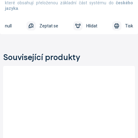
které obsahují přeloženou základní část systému do
českého
jazyka
.
null
Zeptat se
Hlídat
Tisk
Související produkty