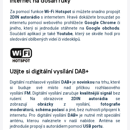
Internet na dosah ruky
Za pomocí funkce
Wi-Fi
Hotspot
si můžete snadno propojit
2DIN autorádio
s internetem. Hravě dokážete brouzdat po
internetu pomocí webového prohlížeče
Google Chrome
či
jiného, který si jednoduše stáhnete na
Google obchodu
.
Součástí aplikací je také
Youtube
, který se skvěle hodí pro
sledování oblíbených videí či videoklipů.
Užijte si digitální vysílání DAB+
Digitální rozhlasové vysílání
DAB+
je
novinkou
na trhu, které
si buduje své místo nad příčkou rozhlasového
vysílání
FM.
Digitální vysílání zaručuje
kvalitnější signál
bez
rušení. Na obrazovce
2DIN autorádi
a
se
zobrazují
obrázky
z vysílání,
fotografie
moderátorů
,
schéma počasí
a jiné, bez nutnosti připojení k
internetu. Pro digitální vysílání
DAB+
je nutné mít speciální
anténu, kterou naleznete v naší nabídce. Anténa se
jednoduše propojí s autorádiem pomocí
USB portu.