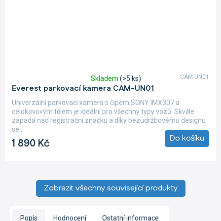
CAM-UN01
Skladem
(>5 ks)
Průměrné
Everest parkovací kamera CAM-UN01
hodnocení
produktu
Univerzální parkovací kamera s čipem SONY IMX307 a
je
celokovovým tělem je ideální pro všechny typy vozů. Skvěle
5,0
zapadá nad registrační značku a díky bezúdržbovému designu
z
se...
5
Do košíku
1 890 Kč
hvězdiček.
Zobrazit všechny související produkty
Popis
Hodnocení
Ostatní informace