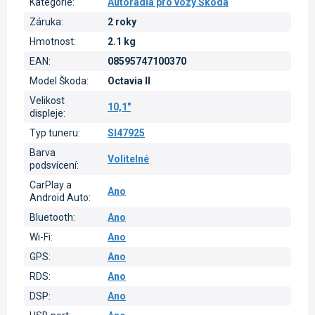
Kategorie
:
Autorádia pro vozy Škoda
Záruka
:
2 roky
Hmotnost
:
2.1 kg
EAN
:
08595747100370
Model Škoda
:
Octavia II
Velikost
10,1"
displeje
:
Typ tuneru
:
SI47925
Barva
Volitelné
podsvícení
:
CarPlay a
Ano
Android Auto
:
Bluetooth
:
Ano
Wi-Fi
:
Ano
GPS
:
Ano
RDS
:
Ano
DSP
:
Ano