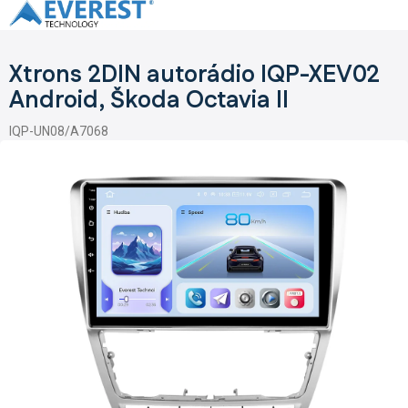
Přejít
na
obsah
Xtrons 2DIN autorádio IQP-XEV02
Android, Škoda Octavia II
IQP-UN08/A7068