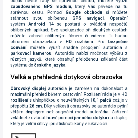
občas nevíte rady se správnou cestou, můžete využít
zabudovaného GPS modulu
, který Vás přivede na tu
správnou cestu. Pomocí
Google obchodu
si můžete
stáhnout svou oblíbenou
GPS navigaci
. Operační
systém
Android 14
se postará o ovládání nespočtů
oblíbených aplikací. Své spolujezdce při dlouhých cestách
můžete zabavit oblíbeným filmem či videem. Ti budou
ohromeni obrazovkou v
HD rozlišení
. Pro
bezpečné
couvání
můžete využít snadné propojení autorádia s
parkovací kamerou
.
Autorádio nabízí možnost výběru z
různých jazyků, které obsahují přeloženou základní část
systému do
českého jazyka
.
Velká a přehledná dotyková obrazovka
Obrovský displej
autorádia je zaměřen na dokonalost a
maximální přehled během cestování. Rozlišení rádia je
v
HD
rozlišení
s uhlopříčkou o neuvěřitelných
10,1 palců
což je v
přepočtu
26 cm.
Díky velikosti obrazovky se autorádio pyšní
větším displejem než originální model autorádia. Zařízení
zvládnete ovládat hravě pomocí
jemného dotyku
na displej,
který je velmi citlivý i při stisknutí ikony v rukavicích.