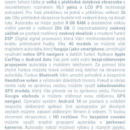
rysem tohoto rádia je
velká
a
přehledná dotyková obrazovka
s
neuvěřitelným rozměrem
10,1 palců
a
LCD IPS
technologií
zobrazení. Pro Vaši představu se jedná o přibližnou velikost
26
cm
. Díky přehledné obrazovce budete mít veškeré ikony na dosah
ruky. Autorádio se může pyšnit
8 GB RAM
a dostatečně velkou
vnitřní paměti o velikosti
256 GB
. O nepostradatelný
zvukový
zážitek
se postará rozšířený
zvukový ekvalizér
s moderní funkcí
DSP
(Digital signal processor), která Vám mnohonásobně zvýší
kvalitu přehrávané hudby.
Díky
4G modulu
se můžete stát
majitelem autorádia, který
funguje i jako smartphone
, umožňující
využívání
online GPS navigace
a dalších funkcí.
Aplikace
Apple
CarPlay
a
Android Auto
Vás jistě oslní svým
bezproblémovým
propojením
autorádia s mobilním telefonem. Za pomocí této
chytré funkce můžete hravě ovládat svůj telefon na obrazovce
autorádia. Funkce
Bluetooth
Vám umožní pohodlné a bezpečné
Handsfree volání
a vyřizování důležitých hovorů. Pokud si občas
nevíte rady se správnou cestou, můžete využít
zabudovaného
GPS modulu
, který Vás přivede na tu správnou cestu. Pomocí
Google obchodu
si můžete stáhnout svou oblíbenou
GPS
navigaci
. Operační systém
Android 14
se postará o ovládání
nespočtů oblíbených aplikací. Své spolujezdce při dlouhých
cestách můžete zabavit oblíbeným filmem či videem. Ti budou
ohromeni obrazovkou v
HD rozlišení
. Pro
bezpečné couvání
můžete využít snadné propojení autorádia s
parkovací
kamerou
.
Autorádio nabízí možnost výběru z různých jazyků,