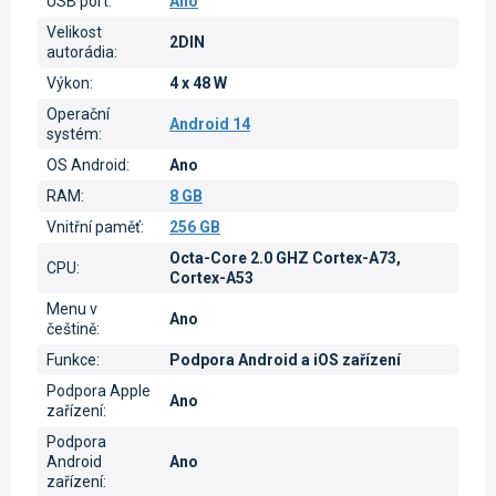
USB port
:
Ano
Velikost
2DIN
autorádia
:
Výkon
:
4 x 48 W
Operační
Android 14
systém
:
OS Android
:
Ano
RAM
:
8 GB
Vnitřní paměť
:
256 GB
Octa-Core 2.0 GHZ Cortex-A73,
CPU
:
Cortex-A53
Menu v
Ano
češtině
:
Funkce
:
Podpora Android a iOS zařízení
Podpora Apple
Ano
zařízení
:
Podpora
Android
Ano
zařízení
: