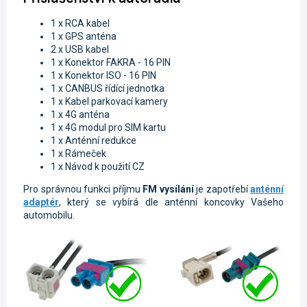
1 x RCA kabel
1 x GPS anténa
2 x USB kabel
1 x Konektor FAKRA - 16 PIN
1 x Konektor ISO - 16 PIN
1 x CANBUS řídící jednotka
1 x Kabel parkovací kamery
1 x 4G anténa
1 x 4G modul pro SIM kartu
1 x Anténní redukce
1 x Rámeček
1 x Návod k použití CZ
Pro správnou funkci příjmu
FM vysílání
je zapotřebí
anténní
adaptér
, který se vybírá dle anténní koncovky Vašeho
automobilu.