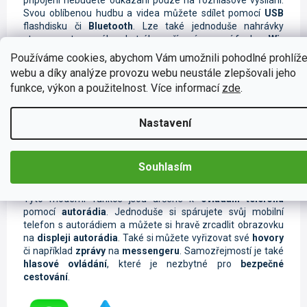
Svou oblíbenou hudbu a videa můžete sdílet pomocí
USB
flashdisku či
Bluetooth
. Lze také jednoduše nahrávky
streamovat ze svého chytrého zařízení pomocí funkce
Wi-
Fi
s podporou
Android
aplikací. Pokud právě nemáte po ruce
Používáme cookies, abychom Vám umožnili pohodlné prohlíže
telefon nebo přehrávač, nalaďte si oblíbené rádiové stanice
webu a díky analýze provozu webu neustále zlepšovali jeho
na
FM/AM
frekvenci či na digitálním vysílání
DAB+
.
funkce, výkon a použitelnost. Více informací
zde
.
Nastavení
Ovládání telefonu pomocí Carplay a
Souhlasím
Android Auto
Tyto moderní funkce jsou určené k
ovládání telefonu
pomocí
autorádia
. Jednoduše si spárujete svůj mobilní
telefon s autorádiem a můžete si hravě zrcadlit obrazovku
na
displeji autorádia
. Také si můžete vyřizovat své
hovory
či například
zprávy
na
messengeru
. Samozřejmostí je také
hlasové ovládání
, které je nezbytné pro
bezpečné
cestování
.