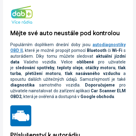
Mějte své auto neustále pod kontrolou
Populárním doplňkem dnešní doby jsou
autodiagnostiky
OBD II
, které je možné propojit pomocí
Bluetooth
či
Wi-Fi
s
autorádiem. Díky tomu můžete sledovat
aktuální jízdní
data
Vašeho vozidla.
Velice
oblíbené
pro uživatele
je
sledování spotřeby
,
teploty oleje
,
otáčky motoru
,
tlak
turba
,
přetížení motoru
,
tlak nasávaného vzduchu
a
spoustu dalších užitečných údajů. Samozřejmostí je také
diagnostika
samotného vozidla.
Doporučujeme
pro
uživatele nainstalovat do zařízení aplikaci
Car Scanner ELM
OBD2
, která je ověřená a dostupná v
Google obchodu
.
Příslušenství k autorádiu