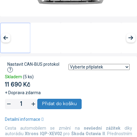
Nastavit CAN-BUS protokol
?
Skladem
(5 ks)
11 690 Kč
+ Doprava zdarma
Měrná
Přidat do košíku
cena:
Detailní informace
Cesta automobilem se změní na
nevšední zážitek
díky
autorádiu
Xtrons IQP-XEV02
pro
Škoda Octavia II
. Přednostním