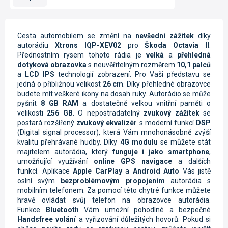
Cesta automobilem se změní na
nevšední zážitek
díky
autorádiu
Xtrons IQP-XEV02
pro
Škoda Octavia II
.
Přednostním rysem tohoto rádia je
velká
a
přehledná
dotyková obrazovka
s neuvěřitelným rozměrem
10,1 palců
a
LCD IPS
technologií zobrazení. Pro Vaši představu se
jedná o přibližnou velikost
26 cm
. Díky přehledné obrazovce
budete mít veškeré ikony na dosah ruky. Autorádio se může
pyšnit
8 GB RAM
a dostatečně velkou vnitřní paměti o
velikosti
256 GB
. O nepostradatelný
zvukový zážitek
se
postará rozšířený
zvukový ekvalizér
s moderní funkcí
DSP
(Digital signal processor), která Vám mnohonásobně zvýší
kvalitu přehrávané hudby.
Díky
4G modulu
se můžete stát
majitelem autorádia, který
funguje i jako smartphone
,
umožňující využívání
online GPS navigace
a dalších
funkcí.
Aplikace
Apple CarPlay
a
Android Auto
Vás jistě
oslní svým
bezproblémovým propojením
autorádia s
mobilním telefonem. Za pomocí této chytré funkce můžete
hravě ovládat svůj telefon na obrazovce autorádia.
Funkce
Bluetooth
Vám umožní pohodlné a bezpečné
Handsfree volání
a vyřizování důležitých hovorů. Pokud si