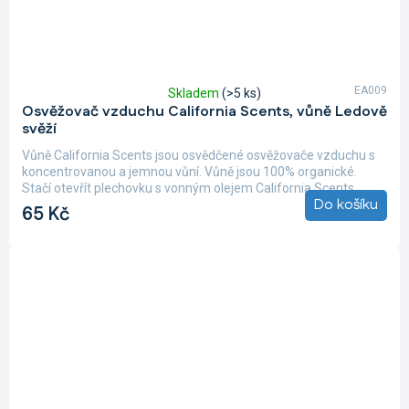
EA009
Skladem
(>5 ks)
Průměrné
Osvěžovač vzduchu California Scents, vůně Ledově
hodnocení
svěží
produktu
je
Vůně California Scents jsou osvědčené osvěžovače vzduchu s
5,0
koncentrovanou a jemnou vůní. Vůně jsou 100% organické.
z
Stačí otevřít plechovku s vonným olejem California Scents,...
5
Do košíku
65 Kč
hvězdiček.