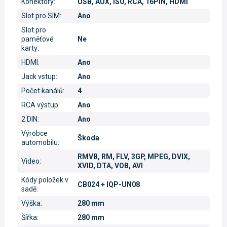
Konektory
:
USB, AUX, ISO, RCA, 16PIN, HDMI
Slot pro SIM
:
Ano
Slot pro
paměťové
Ne
karty
:
HDMI
:
Ano
Jack vstup
:
Ano
Počet kanálů
:
4
RCA výstup
:
Ano
2 DIN
:
Ano
Výrobce
Škoda
automobilu
:
RMVB, RM, FLV, 3GP, MPEG, DVIX,
Video
:
XVID, DTA, VOB, AVI
Kódy položek v
CB024 + IQP-UN08
sadě
:
Výška
:
280 mm
Šířka
:
280 mm