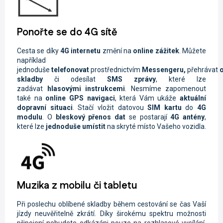
Ponořte se do 4G sítě
Cesta se díky
4G internetu
změní na
online zážitek
. Můžete
například
jednoduše
telefonovat
prostřednictvím
Messengeru,
přehrávat
o
skladby
či odesílat
SMS zprávy
, které lze
zadávat
hlasovými instrukcemi
. Nesmíme zapomenout
také na
online GPS navigaci
, která Vám ukáže
aktuální
dopravní situaci
. Stačí vložit datovou
SIM kartu
do
4G
modulu
. O
bleskový přenos dat
se postarají
4G antény
,
které lze
jednoduše umístit
na skryté místo Vašeho vozidla.
Muzika z mobilu či tabletu
Při poslechu oblíbené skladby během cestování se čas Vaší
jízdy neuvěřitelně zkrátí. Díky širokému spektru možnosti
připojení nebudete odkázáni pouze na rozhlasové vysílání.