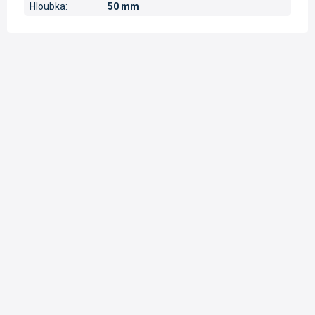
Hloubka
:
50 mm