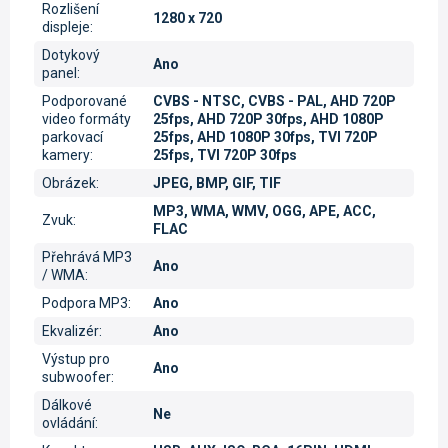
Rozlišení
1280 x 720
displeje
:
Dotykový
Ano
panel
:
Podporované
CVBS - NTSC, CVBS - PAL, AHD 720P
video formáty
25fps, AHD 720P 30fps, AHD 1080P
parkovací
25fps, AHD 1080P 30fps, TVI 720P
kamery
:
25fps, TVI 720P 30fps
Obrázek
:
JPEG, BMP, GIF, TIF
MP3, WMA, WMV, OGG, APE, ACC,
Zvuk
:
FLAC
Přehrává MP3
Ano
/ WMA
:
Podpora MP3
:
Ano
Ekvalizér
:
Ano
Výstup pro
Ano
subwoofer
:
Dálkové
Ne
ovládání
: