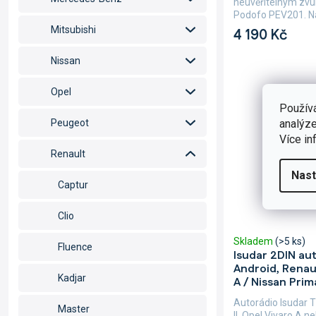
neuvěřitelným zvu
Podofo PEV201. Na 
Mitsubishi
4 190 Kč
Nissan
Opel
Použív
analýze
Peugeot
Více in
Renault
Nast
Captur
Clio
Skladem
(>5 ks)
Fluence
Isudar 2DIN au
Android, Renaul
Kadjar
A / Nissan Prim
Autorádio Isudar 
Master
II, Opel Vivaro A 