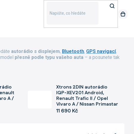
edáte
autorádio s displejem
,
Bluetooth
,
GPS navigací
,
e model
přesně podle typu vašeho auta
– a posunete tak
rádio
Xtrons 2DIN autorádio
enault
IQP-XEV201 Android,
aro A /
Renault Trafic II / Opel
Vivaro A / Nissan Primastar
11 690 Kč