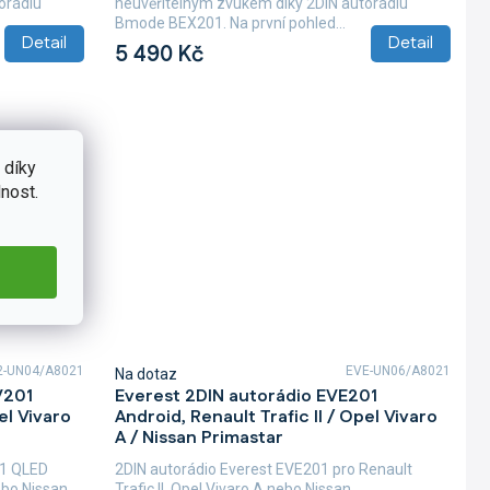
orádiu
neuvěřitelným zvukem díky 2DIN autorádiu
Bmode BEX201. Na první pohled...
Detail
Detail
5 490 Kč
 díky
nost.
2-UN04/A8021
EVE-UN06/A8021
Na dotaz
V201
Everest 2DIN autorádio EVE201
el Vivaro
Android, Renault Trafic II / Opel Vivaro
A / Nissan Primastar
01 QLED
2DIN autorádio Everest EVE201 pro Renault
nebo Nissan
Trafic II, Opel Vivaro A nebo Nissan