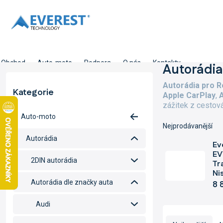
Přejít
na
obsah
Obchod
Auto-moto
Podpora
O nás
Kontakty
P
Autorádia 
o
Autorádia pro Re
s
Kategorie
Přeskočit
Apple CarPlay
,
t
kategorie
zážitek z cestov
r
Auto-moto
a
Nejprodávanější
n
Autorádia
n
Ev
í
EV
2DIN autorádia
Tra
p
Ni
a
Autorádia dle značky auta
8 
n
e
Audi
l
Ř