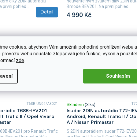
kem díky 2DIN autorádiu
neuvěřitelným zvukem díky 2DIN aut
první pohled...
Bmode BEV201. Na první pohled...
Detail
4 990 Kč
áme cookies, abychom Vám umožnili pohodlné prohlížení webu a
 provozu webu neustále zlepšovali jeho funkce, výkon a použitel
formací
zde
.
avení
Souhlasím
T68B-UN06/A8021
T7
Skladem
(3 ks)
torádio T68B-IEV201
Isudar 2DIN autorádio T72-IE
t Trafic II / Opel Vivaro
Android, Renault Trafic II / Op
astar
A / Nissan Primastar
T68B-IEV201 pro Renault Trafic
S 2DIN autorádiem Isudar T72-IEV2
nebo Nissan Primastar Vás
pro Renault Trafic II, Opel Vivaro A 