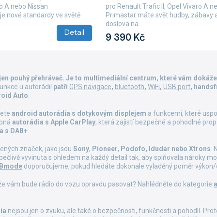
aro A nebo Nissan
pro Renault Trafic II, Opel Vivaro A 
je nové standardy ve světě
Primastar máte svět hudby, zábavy 
doslova na...
Detail
9 390 Kč
O
v
 jen pouhý přehrávač. Je to multimediální centrum, které vám dokáže
l
funkce u autorádií
patří
GPS navigace
,
bluetooth
,
WiFi
,
USB port
, hands
á
oid Auto
.
d
a
dete
android autorádia
s dotykovým displejem
a funkcemi, které uspok
c
upná
autorádia s Apple CarPlay
, která zajistí bezpečné a pohodlné pr
í
a s DAB+
.
p
r
čených značek, jako jsou
Sony
,
Pioneer
,
Podofo, Idudar nebo Xtrons
. 
v
u pečlivě vyvinuta s ohledem na každý detail tak, aby splňovala nároky mo
k
 Bmode
doporučujeme, pokud hledáte dokonale vyladěný poměr výkon/
y
v
, že vám bude rádio do vozu opravdu pasovat? Nahlédněte do kategorie
a
ý
p
i
ia
nejsou jen o zvuku, ale také o bezpečnosti, funkčnosti a pohodlí. Pr