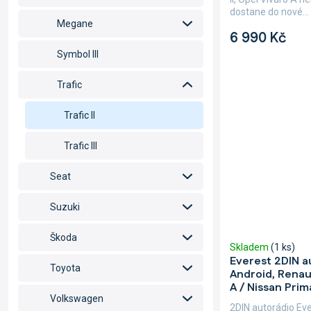
dostane do nové...
Megane
6 990 Kč
Symbol III
Trafic
Trafic II
Trafic III
Seat
Suzuki
Škoda
Skladem
(1 ks)
Everest 2DIN a
Toyota
Android, Renaul
A / Nissan Prim
Volkswagen
2DIN autorádio Ev