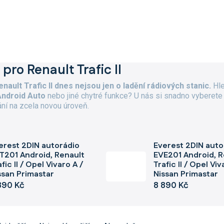
pro Renault Trafic II
nault Trafic II dnes nejsou jen o ladění rádiových stanic.
Hl
Android Auto
nebo jiné chytré funkce? U nás si snadno vyberet
ání na zcela novou úroveň.
erest 2DIN autorádio
Everest 2DIN auto
T201 Android, Renault
EVE201 Android, R
fic II / Opel Vivaro A /
Trafic II / Opel Viv
ssan Primastar
Nissan Primastar
890 Kč
8 890 Kč