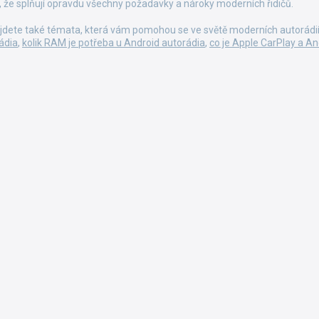
s
tí, že splňují opravdu všechny požadavky a nároky moderních řidičů.
u
jdete také témata, která vám pomohou se ve světě moderních autorádií 
rádia
,
kolik RAM je potřeba u Android autorádia
,
co je Apple CarPlay a A