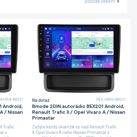
položek celkem
9
A3454/A8021
BEX-UN06/A8021
Na dotaz
 Android,
Bmode 2DIN autorádio BEX201 Android,
 A / Nissan
Renault Trafic II / Opel Vivaro A / Nissan
Primastar
t Trafic
Zažijte každý okamžik ve vaší Renault Trafic
ar s
II, Opel Vivaro A nebo Nissan Primastar s