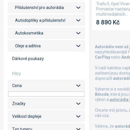
Trafic II, Opel Viv
Příslušenství pro autorádia
Primastar nastavu
multimediálních...
Autodoplňky a příslušenství
8 890 Kč
Autokosmetika
Oleje a aditiva
Autorádio není už
nejvyhledávanější 
CarPlay
nebo
Andr
Dárkové poukazy
V naší nabídce naj
zařízení jsou dost
doporučit
autorádi
Cena
Vyberte si z osvěd
Bmode
, která jso
výkon a
autorádia
Značky
Chcete mít jistotu
váš vůz.
Velikost displeje
Věříme, že
autorád
Typ tuneru