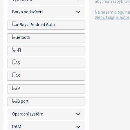
abychom si byli jis
Barva podsvícení
Na našem
blogu
na
zlepšit signál auto
CarPlay a Android Auto
Bluetooth
Wi-Fi
GPS
RDS
DSP
USB port
Operační systém
RAM