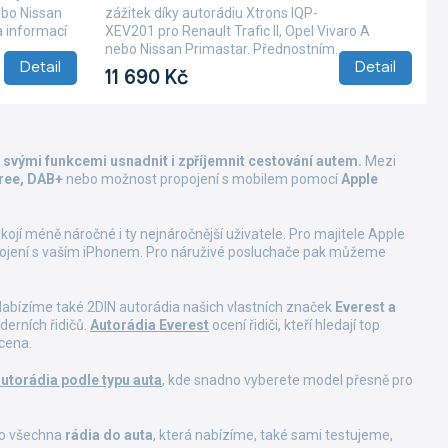
nebo Nissan
zážitek díky autorádiu Xtrons IQP-
a informací
XEV201 pro Renault Trafic II, Opel Vivaro A
nebo Nissan Primastar. Přednostním...
Detail
Detail
11 690 Kč
 svými funkcemi usnadnit i zpříjemnit cestování autem.
Mezi
free, DAB+
nebo možnost propojení s mobilem pomocí
Apple
ojí méně náročné i ty nejnáročnější uživatele. Pro majitele Apple
opojení s vaším iPhonem. Pro náruživé posluchače pak můžeme
Nabízíme také 2DIN autorádia našich vlastních značek
Everest a
derních řidičů.
Autorádia Everest
ocení řidiči, kteří hledají top
cena.
utorádia podle typu auta
, kde snadno vyberete model přesně pro
oto všechna
rádia do auta
, která nabízíme, také sami testujeme,