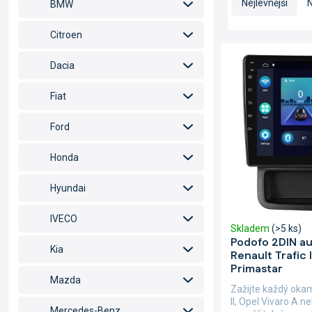
a
Nejlevnější
N
BMW
z
e
Citroen
n
V
í
ý
Dacia
p
p
r
i
Fiat
o
s
d
p
Ford
u
r
k
o
Honda
t
d
ů
u
Hyundai
k
t
IVECO
Skladem
(>5 ks)
ů
Podofo 2DIN au
Kia
Renault Trafic I
Primastar
Mazda
Zažijte každý oka
II, Opel Vivaro A 
Mercedes-Benz