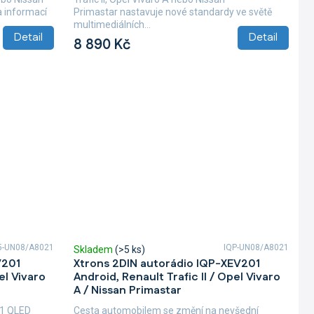
a informací
Primastar nastavuje nové standardy ve světě
multimediálních...
Detail
Detail
8 890 Kč
5-UN08/A8021
IQP-UN08/A8021
Skladem
(>5 ks)
V201
Xtrons 2DIN autorádio IQP-XEV201
el Vivaro
Android, Renault Trafic II / Opel Vivaro
A / Nissan Primastar
01 QLED
Cesta automobilem se změní na nevšední