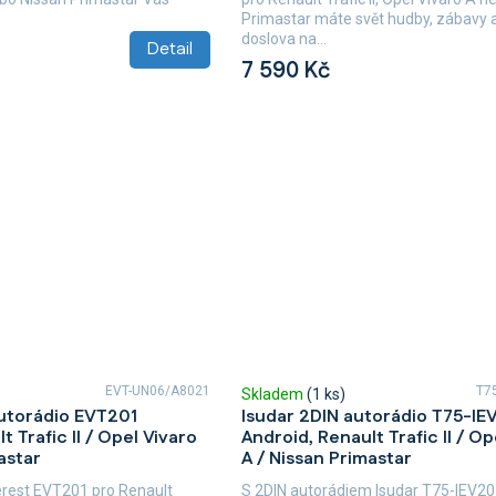
Primastar máte svět hudby, zábavy 
doslova na...
Detail
7 590 Kč
EVT-UN06/A8021
T7
Skladem
(1 ks)
utorádio EVT201
Isudar 2DIN autorádio T75-IE
t Trafic II / Opel Vivaro
Android, Renault Trafic II / Op
astar
A / Nissan Primastar
erest EVT201 pro Renault
S 2DIN autorádiem Isudar T75-IEV2