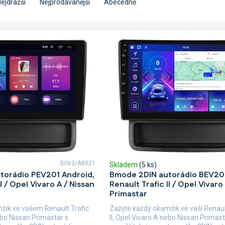
ejdražší
Nejprodávanější
Abecedně
B063/A8021
Skladem
(5 ks)
torádio PEV201 Android,
Bmode 2DIN autorádio BEV201
I / Opel Vivaro A / Nissan
Renault Trafic II / Opel Vivaro
Primastar
mžik ve vašem Renault Trafic
Zažijte každý okamžik ve vaší Renaul
nebo Nissan Primastar s
II, Opel Vivaro A nebo Nissan Primast